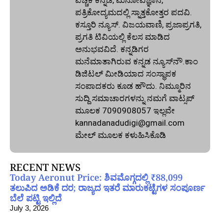
ಪತ್ರಿಕೋದ್ಯಮದಲ್ಲಿ ಸ್ನಾತ್ತಕೋತ್ತರ ಪದವಿ.
ಕಸ್ತೂರಿ ನ್ಯೂಸ್‌. ವಿಜಯವಾಣಿ, ಪ್ರಜಾಪ್ರಗತಿ,
ಪ್ರಗತಿ ಟಿವಿಯಲ್ಲಿ ಕೆಲಸ ಮಾಡಿದ
ಅನುಭವವಿದೆ. ಕನ್ನಡಿಗರ
ಮನೆಮಾತಾಗಿರುವ ಕನ್ನಡ ನ್ಯೂಸ್‌ನೌ.ಕಾಂ
ಡಿಜಿಟಲ್‌ ಮೀಡಿಯಾದ ಸಂಸ್ಥಾಪಕ
ಸಂಪಾದಕರು ಕೂಡ ಹೌದು. ನಿಮ್ಮೂರಿನ
ಸುದ್ದಿ ಸಮಾಚಾರಗಳನ್ನು ನಮಗೆ ವಾಟ್ಸಪ್‌
ಮೂಲಕ 7090908057 ಇಲ್ಲವೇ
kannadanadudigi@gmail.com
ಮೇಲ್‌ ಮೂಲಕ ಕಳುಹಿಸಿಕೊಡಿ
RECENT NEWS
Today Aeronut Price: ಶಿವಮೊಗ್ಗದಲ್ಲಿ ₹88,099
ತಲುಪಿದ ಅಡಿಕೆ ದರ; ರಾಜ್ಯದ ಇತರೆ ಮಾರುಕಟ್ಟೆಗಳ ಸಂಪೂರ್ಣ
ಬೆಲೆ ಪಟ್ಟಿ ಇಲ್ಲಿದೆ
July 3, 2026