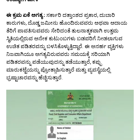
ಈ ಕ್ರಮ ಏಕೆ ಅಗತ್ಯ :
ಸರ್ಕಾರಿ ದತ್ತಾಂಶದ ಪ್ರಕಾರ, ದುಬಾರಿ
ಕಾರುಗಳು, ದೊಡ್ಡ ಜಮೀನು ಹೊಂದಿರುವವರು ಅಥವಾ ಆದಾಯ
ತೆರಿಗೆ ಪಾವತಿಸುವವರು ಸೇರಿದಂತೆ ತುಲನಾತ್ಮಕವಾಗಿ ಉತ್ತಮ
ಸ್ಥಿತಿಯಲ್ಲಿರುವ ಅನೇಕ ಕುಟುಂಬಗಳು ಬಡವರಿಗೆ ನೀಡಲಾಗುವ
ಉಚಿತ ಪಡಿತರವನ್ನು ಬಳಸಿಕೊಳ್ಳುತ್ತಿದ್ದಾರೆ. ಈ ಅನರ್ಹ ವ್ಯಕ್ತಿಗಳು
ನಿಜವಾಗಿಯೂ ಅಗತ್ಯವಿರುವವರು ಸಮಯಕ್ಕೆ ಸರಿಯಾಗಿ
ಪಡಿತರವನ್ನು ಪಡೆಯುವುದನ್ನು ತಡೆಯುತ್ತಾರೆ, ಕಪ್ಪು
ಮಾರುಕಟ್ಟೆಯನ್ನು ಪ್ರೋತ್ಸಾಹಿಸುತ್ತಾರೆ ಮತ್ತು ವ್ಯವಸ್ಥೆಯಲ್ಲಿ
ಭ್ರಷ್ಟಾಚಾರವನ್ನು ಹೆಚ್ಚಿಸುತ್ತಾರೆ.