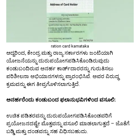
ration card karnataka
ಆದ್ದರಿಂದ, ಕೇಂದ್ರ ಮತ್ತು ರಾಜ್ಯ ಸರ್ಕಾರಗಳು ಜಂಟಿಯಾಗಿ
ಯೋಜನೆಯನ್ನು ದುರುಪಯೋಗಪಡಿಸಿಕೊಂಡಿರುವುದು
ಕಂಡುಬಂದಿರುವ ಅನರ್ಹ ಕಾರ್ಡ್‌ದಾರರನ್ನು ಗುರುತಿಸಲು
ಪರಿಶೀಲನಾ ಅಭಿಯಾನಗಳನ್ನು ಪ್ರಾರಂಭಿಸಿವೆ. ಅವರ ವಿರುದ್ಧ
ಕ್ರಮವನ್ನು ಈಗ ತೀವ್ರಗೊಳಿಸಲಾಗುತ್ತಿದೆ.
ಅನರ್ಹರೆಂದು ಕಂಡುಬಂದ ಫಲಾನುಭವಿಗಳಿಂದ ವಸೂಲಿ:
ಉಚಿತ ಪಡಿತರವನ್ನು ದುರುಪಯೋಗಪಡಿಸಿಕೊಂಡವರಿಗೆ
ಪ್ರಯೋಜನದಷ್ಟೇ ಮೊತ್ತವನ್ನು ವಸೂಲಿ ಮಾಡಲಾಗುತ್ತದೆ – ಜೊತೆಗೆ
ಬಡ್ಡಿ ಮತ್ತು ದಂಡವನ್ನು ಸಹ ವಿಧಿಸಬಹುದು.