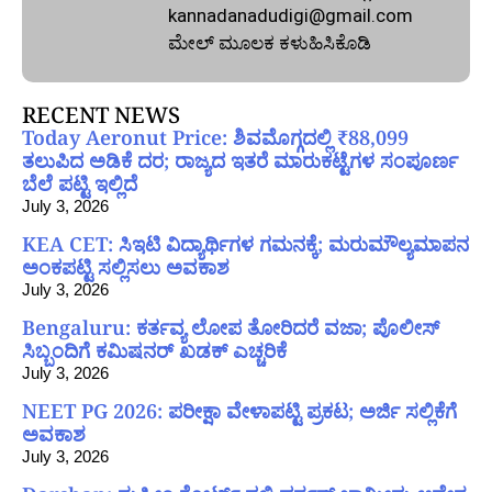
kannadanadudigi@gmail.com
ಮೇಲ್‌ ಮೂಲಕ ಕಳುಹಿಸಿಕೊಡಿ
RECENT NEWS
Today Aeronut Price: ಶಿವಮೊಗ್ಗದಲ್ಲಿ ₹88,099
ತಲುಪಿದ ಅಡಿಕೆ ದರ; ರಾಜ್ಯದ ಇತರೆ ಮಾರುಕಟ್ಟೆಗಳ ಸಂಪೂರ್ಣ
ಬೆಲೆ ಪಟ್ಟಿ ಇಲ್ಲಿದೆ
July 3, 2026
KEA CET: ಸಿಇಟಿ ವಿದ್ಯಾರ್ಥಿಗಳ ಗಮನಕ್ಕೆ; ಮರುಮೌಲ್ಯಮಾಪನ
ಅಂಕಪಟ್ಟಿ ಸಲ್ಲಿಸಲು ಅವಕಾಶ
July 3, 2026
Bengaluru: ಕರ್ತವ್ಯ ಲೋಪ ತೋರಿದರೆ ವಜಾ; ಪೊಲೀಸ್
ಸಿಬ್ಬಂದಿಗೆ ಕಮಿಷನರ್ ಖಡಕ್ ಎಚ್ಚರಿಕೆ
July 3, 2026
NEET PG 2026: ಪರೀಕ್ಷಾ ವೇಳಾಪಟ್ಟಿ ಪ್ರಕಟ; ಅರ್ಜಿ ಸಲ್ಲಿಕೆಗೆ
ಅವಕಾಶ
July 3, 2026