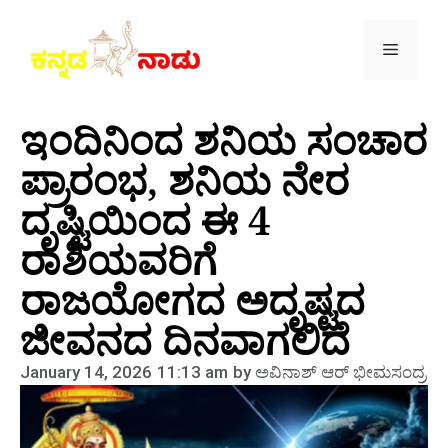
ಇಂದಿನಿಂದ ಶನಿಯ ಸಂಚಾರ
ಪ್ರಾರಂಭ, ಶನಿಯ ನೇರ
ದೃಷ್ಟಿಯಿಂದ ಈ 4
ರಾಶಿಯವರಿಗೆ
ರಾಜಯೋಗದ ಅದೃಷ್ಟದ
ಜೀವನದ ದಿನವಾಗಲಿದೆ
January 14, 2026
11:13 am
by
ಅವಿನಾಶ್‌ ಆರ್‌ ಭೀಮಸಂದ್ರ