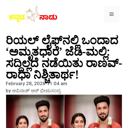
ರಿಯಲ್ ಲೈಫ್‌ನಲ್ಲಿ ಒಂದಾದ
‘ಅಮೃತಧಾರೆ’ ಜೆಡಿ-ಮಲ್ಲಿ:
ಸದ್ದಿಲ್ಲದೆ ನಡೆಯಿತು ರಾಣವ್-
ರಾಧಾ ನಿಶ್ಚಿತಾರ್ಥ!
February 28, 2026
11:04 am
by
ಅವಿನಾಶ್‌ ಆರ್‌ ಭೀಮಸಂದ್ರ