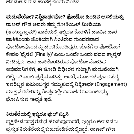
ಹಸೆಮಣೆ ಏರುವ ಹಂತಕ್ಕೆ ಬಂದು ನಿಂತಿದೆ.
ಮದುವೆಯೋ? ನಿಶ್ಚಿತಾರ್ಥವೋ? ಫೋಟೋ ಹಿಂದಿನ ಅಸಲಿಯತ್ತು
ರಾಣವ್ ಗೌಡ ಅವರು ತಮ್ಮ ಸೋಶಿಯಲ್ ಮೀಡಿಯಾ
(ಇನ್‌ಸ್ಟಾಗ್ರಾಮ್) ಖಾತೆಯಲ್ಲಿ ಇಬ್ಬರೂ ಕೊರಳಿಗೆ ಹೂವಿನ ಹಾರ
ಹಾಕಿಕೊಂಡು ಜೊತೆಯಾಗಿ ನಿಂತಿರುವ ಸುಂದರವಾದ
ಫೋಟೋವೊಂದನ್ನು ಹಂಚಿಕೊಂಡಿದ್ದರು. ಜೊತೆಗೆ ಆ ಫೋಟೋಗೆ
ಕೇವಲ ‘ಫೈನಲಿ (Finally)’ ಎಂಬ ಒಂದೇ ಒಂದು ಪದದ ಕ್ಯಾಪ್ಶನ್
ನೀಡಿದ್ದರು. ಹಾರ ಹಾಕಿಕೊಂಡಿರುವ ಫೋಟೋ ನೋಡಿದ
ಅಭಿಮಾನಿಗಳಿಗೆ, ಈ ಜೋಡಿ ದಿಢೀರನೆ ಗುಟ್ಟಾಗಿ ಮದುವೆಯಾಗಿ
ಬಿಟ್ಟರಾ? ಎಂಬ ಪ್ರಶ್ನೆ ಮೂಡಿತ್ತು. ಆದರೆ, ಮೂಲಗಳ ಪ್ರಕಾರ ಸದ್ಯ
ಇವರಿಬ್ಬರ ಕುಟುಂಬಸ್ಥರ ಸಮ್ಮುಖದಲ್ಲಿ ನಿಶ್ಚಿತಾರ್ಥ (Engagement)
ಮಾತ್ರ ನೆರವೇರಿದ್ದು, ಶೀಘ್ರದಲ್ಲೇ ವಿವಾಹದ ದಿನಾಂಕವನ್ನು
ಘೋಷಿಸುವ ಸಾಧ್ಯತೆ ಇದೆ.
ಕಿರುತೆರೆಯಲ್ಲಿ ಇಬ್ಬರೂ ಫುಲ್ ಬ್ಯುಸಿ
ವೃತ್ತಿಜೀವನದತ್ತ ಗಮನ ಹರಿಸುವುದಾದರೆ, ಇಬ್ಬರೂ ಕಲಾವಿದರು
ಪ್ರಸ್ತುತ ಕಿರುತೆರೆಯಲ್ಲಿ ಬಹುಬೇಡಿಕೆಯಲ್ಲಿದ್ದಾರೆ. ರಾಣವ್ ಗೌಡ