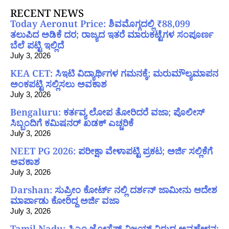
RECENT NEWS
Today Aeronut Price: ಶಿವಮೊಗ್ಗದಲ್ಲಿ ₹88,099
ತಲುಪಿದ ಅಡಿಕೆ ದರ; ರಾಜ್ಯದ ಇತರೆ ಮಾರುಕಟ್ಟೆಗಳ ಸಂಪೂರ್ಣ
ಬೆಲೆ ಪಟ್ಟಿ ಇಲ್ಲಿದೆ
July 3, 2026
KEA CET: ಸಿಇಟಿ ವಿದ್ಯಾರ್ಥಿಗಳ ಗಮನಕ್ಕೆ; ಮರುಮೌಲ್ಯಮಾಪನ
ಅಂಕಪಟ್ಟಿ ಸಲ್ಲಿಸಲು ಅವಕಾಶ
July 3, 2026
Bengaluru: ಕರ್ತವ್ಯ ಲೋಪ ತೋರಿದರೆ ವಜಾ; ಪೊಲೀಸ್
ಸಿಬ್ಬಂದಿಗೆ ಕಮಿಷನರ್ ಖಡಕ್ ಎಚ್ಚರಿಕೆ
July 3, 2026
NEET PG 2026: ಪರೀಕ್ಷಾ ವೇಳಾಪಟ್ಟಿ ಪ್ರಕಟ; ಅರ್ಜಿ ಸಲ್ಲಿಕೆಗೆ
ಅವಕಾಶ
July 3, 2026
Darshan: ಸುಪ್ರೀಂ ಕೋರ್ಟ್ ನಲ್ಲಿ ದರ್ಶನ್ ಜಾಮೀನು ಆದೇಶ
ಮಾರ್ಪಾಡು ಕೋರಿದ್ದ ಅರ್ಜಿ ವಜಾ
July 3, 2026
Tamil Nadu: ಸಿಎಂ ಜೋಸೆಫ್ ವಿಜಯ್ ವಿರುದ್ಧ ಅವಹೇಳನ;