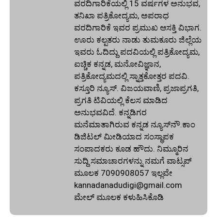
ವರದಿಗಾರಿಕೆಯಲ್ಲಿ 15 ವರ್ಷಗಳ ಅನುಭವ,
ತನಿಖಾ ಪತ್ರಿಕೋದ್ಯಮ, ಅಪರಾಧ
ವರದಿಗಾರಿಕೆ ಇವರ ಪ್ರಮುಖ ಆಸಕ್ತಿ ವಿಭಾಗ.
ಊರು ಕಲ್ಪತರು ನಾಡು ತುಮಕೂರು ಜಿಲ್ಲೆಯ
ಇವರು ಓದಿದ್ದು ಪದವಿಯಲ್ಲಿ ಪತ್ರಿಕೋದ್ಯಮ,
ಐಚ್ಚಿಕ ಕನ್ನಡ, ಮನೋವಿಜ್ಞಾನ,
ಪತ್ರಿಕೋದ್ಯಮದಲ್ಲಿ ಸ್ನಾತ್ತಕೋತ್ತರ ಪದವಿ.
ಕಸ್ತೂರಿ ನ್ಯೂಸ್‌. ವಿಜಯವಾಣಿ, ಪ್ರಜಾಪ್ರಗತಿ,
ಪ್ರಗತಿ ಟಿವಿಯಲ್ಲಿ ಕೆಲಸ ಮಾಡಿದ
ಅನುಭವವಿದೆ. ಕನ್ನಡಿಗರ
ಮನೆಮಾತಾಗಿರುವ ಕನ್ನಡ ನ್ಯೂಸ್‌ನೌ.ಕಾಂ
ಡಿಜಿಟಲ್‌ ಮೀಡಿಯಾದ ಸಂಸ್ಥಾಪಕ
ಸಂಪಾದಕರು ಕೂಡ ಹೌದು. ನಿಮ್ಮೂರಿನ
ಸುದ್ದಿ ಸಮಾಚಾರಗಳನ್ನು ನಮಗೆ ವಾಟ್ಸಪ್‌
ಮೂಲಕ 7090908057 ಇಲ್ಲವೇ
kannadanadudigi@gmail.com
ಮೇಲ್‌ ಮೂಲಕ ಕಳುಹಿಸಿಕೊಡಿ