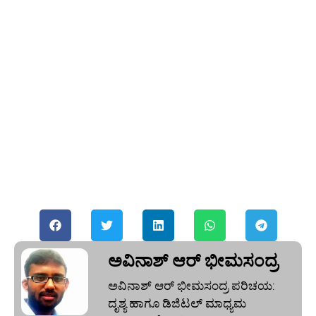
ಅವಿನಾಶ್‌ ಆರ್‌ ಭೀಮಸಂದ್ರ
ಅವಿನಾಶ್‌ ಆರ್‌ ಭೀಮಸಂದ್ರ ಪರಿಚಯ:
ದೃಶ್ಯ ಹಾಗೂ ಡಿಜಿಟಲ್ ಮಾಧ್ಯಮ