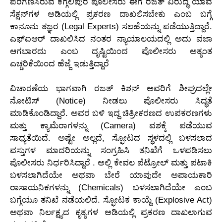
ಪರಿಗಣಿಸಿರುವ ಕಗ್ಗಲಿಪುರ ಪೊಲೀಸರು ಈಗ ರಜತ್ ವಿರುದ್ಧ ಯಾವ
ಸೆಕ್ಷನ್‌ಗಳ ಅಡಿಯಲ್ಲಿ ಪ್ರಕರಣ ದಾಖಲಿಸಬೇಕು ಎಂಬ ಬಗ್ಗೆ
ಕಾನೂನು ತಜ್ಞರ (Legal Experts) ಸಲಹೆಯನ್ನು ಪಡೆಯುತ್ತಿದ್ದಾರೆ.
ಎಫ್‌ಐಆರ್ ದಾಖಲಿಸಿದ ನಂತರ ನ್ಯಾಯಾಲಯದಲ್ಲಿ ಅದು ವಜಾ
ಆಗಬಾರದು ಎಂಬ ದೃಷ್ಟಿಯಿಂದ ಪೊಲೀಸರು ಅತ್ಯಂತ
ಎಚ್ಚರಿಕೆಯಿಂದ ಹೆಜ್ಜೆ ಇಡುತ್ತಿದ್ದಾರೆ
ವಿಚಾರಣೆಯ ಭಾಗವಾಗಿ ರಜತ್ ಕಿಶನ್ ಅವರಿಗೆ ಶೀಘ್ರದಲ್ಲೇ
ನೋಟಿಸ್ (Notice) ನೀಡಲು ಪೊಲೀಸರು ಸಿದ್ಧತೆ
ಮಾಡಿಕೊಂಡಿದ್ದಾರೆ. ಅವರ ಬಳಿ ಇದ್ದ ಚಿತ್ರೀಕರಣದ ಉಪಕರಣಗಳು
ಮತ್ತು ಕ್ಯಾಮೆರಾಗಳನ್ನು (Camera) ವಶಕ್ಕೆ ಪಡೆಯುವ
ಸಾಧ್ಯತೆಯಿದೆ. ಅಷ್ಟೇ ಅಲ್ಲದೆ, ಸ್ಫೋಟದ ಸ್ಥಳದಲ್ಲಿ ಬಳಸಲಾದ
ವಸ್ತುಗಳ ಮಾದರಿಯನ್ನು ಸಂಗ್ರಹಿಸಿ ತನಿಖೆಗೆ ಒಳಪಡಿಸಲು
ಪೊಲೀಸರು ನಿರ್ಧರಿಸಿದ್ದಾರೆ . ಅಲ್ಲಿ ಕೇವಲ ಪೆಟ್ರೋಲ್ ಮತ್ತು ಪಟಾಕಿ
ಬಳಸಲಾಗಿದೆಯೇ ಅಥವಾ ಬೇರೆ ಯಾವುದೇ ಅಪಾಯಕಾರಿ
ರಾಸಾಯನಿಕಗಳನ್ನು (Chemicals) ಬಳಸಲಾಗಿದೆಯೇ ಎಂಬ
ಬಗ್ಗೆಯೂ ತನಿಖೆ ನಡೆಯಲಿದೆ. ಸ್ಫೋಟಕ ಕಾಯ್ದೆ (Explosive Act)
ಅಥವಾ ನಿರ್ಲಕ್ಷ್ಯದ ಕೃತ್ಯಗಳ ಅಡಿಯಲ್ಲಿ ಪ್ರಕರಣ ದಾಖಲಾಗುವ