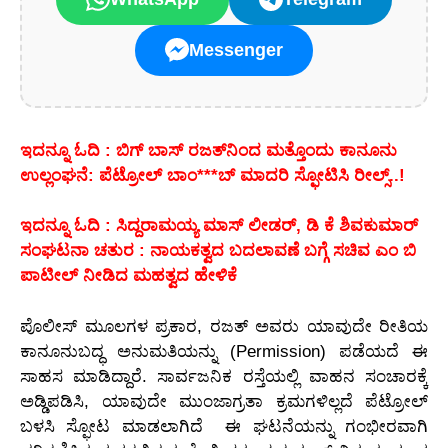
Messenger
ಇದನ್ನೂ ಓದಿ : ಬಿಗ್ ಬಾಸ್ ರಜತ್‌ನಿಂದ ಮತ್ತೊಂದು ಕಾನೂನು
ಉಲ್ಲಂಘನೆ: ಪೆಟ್ರೋಲ್ ಬಾಂ***ಬ್ ಮಾದರಿ ಸ್ಫೋಟಿಸಿ ರೀಲ್ಸ್..!
ಇದನ್ನೂ ಓದಿ : ಸಿದ್ದರಾಮಯ್ಯ ಮಾಸ್ ಲೀಡರ್, ಡಿ ಕೆ ಶಿವಕುಮಾರ್
ಸಂಘಟನಾ ಚತುರ : ನಾಯಕತ್ವದ ಬದಲಾವಣೆ ಬಗ್ಗೆ ಸಚಿವ ಎಂ ಬಿ
ಪಾಟೀಲ್ ನೀಡಿದ ಮಹತ್ವದ ಹೇಳಿಕೆ
ಪೊಲೀಸ್ ಮೂಲಗಳ ಪ್ರಕಾರ, ರಜತ್ ಅವರು ಯಾವುದೇ ರೀತಿಯ
ಕಾನೂನುಬದ್ಧ ಅನುಮತಿಯನ್ನು (Permission) ಪಡೆಯದೆ ಈ
ಸಾಹಸ ಮಾಡಿದ್ದಾರೆ. ಸಾರ್ವಜನಿಕ ರಸ್ತೆಯಲ್ಲಿ ವಾಹನ ಸಂಚಾರಕ್ಕೆ
ಅಡ್ಡಿಪಡಿಸಿ, ಯಾವುದೇ ಮುಂಜಾಗ್ರತಾ ಕ್ರಮಗಳಿಲ್ಲದೆ ಪೆಟ್ರೋಲ್
ಬಳಸಿ ಸ್ಫೋಟ ಮಾಡಲಾಗಿದೆ ಈ ಘಟನೆಯನ್ನು ಗಂಭೀರವಾಗಿ