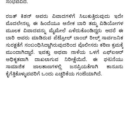
ಸಂಭವವಿದೆ.
ರಜತ್ ಕಿಶನ್ ಅವರು ವಿವಾದಗಳಿಗೆ ಸಿಲುಕುತ್ತಿರುವುದು ಇದೇ
ಮೊದಲೇನಲ್ಲ. ಈ ಹಿಂದೆಯೂ ಅನೇಕ ಬಾರಿ ತಮ್ಮ ವಿಡಿಯೋಗಳ
ಮೂಲಕ ವಿವಾದವನ್ನು ಮೈಮೇಲೆ ಎಳೆದುಕೊಂಡಿದ್ದರು ಆದರೆ ಈ
ಬಾರಿ ಅವರು ಮಾಡಿರುವ ಪೆಟ್ರೋಲ್ ಬಾಂಬ್ ರೀಲ್ಸ್ ಸಾರ್ವಜನಿಕ
ಸುರಕ್ಷತೆಗೆ ಸಂಬಂಧಿಸಿದ್ದಾಗಿರುವುದರಿಂದ ಪೊಲೀಸರು ಕಠಿಣ ಕ್ರಮಕ್ಕೆ
ಮುಂದಾಗಿದ್ದಾರೆ. ಇವತ್ತು ಅಥವಾ ನಾಳೆಯ ಒಳಗೆ ಎಫ್‌ಐಆರ್
ಅಧಿಕೃತವಾಗಿ ದಾಖಲಾಗುವ ನಿರೀಕ್ಷೆಯಿದೆ. ಈ ಘಟನೆಯು
ಸಾಮಾಜಿಕ ಜಾಲತಾಣಗಳಲ್ಲಿ ಜನಪ್ರಿಯತೆಗಾಗಿ ಕಾನೂನು
ಕೈಗೆತ್ತಿಕೊಳ್ಳುವವರಿಗೆ ಒಂದು ಎಚ್ಚರಿಕೆಯ ಗಂಟೆಯಾಗಿದೆ.