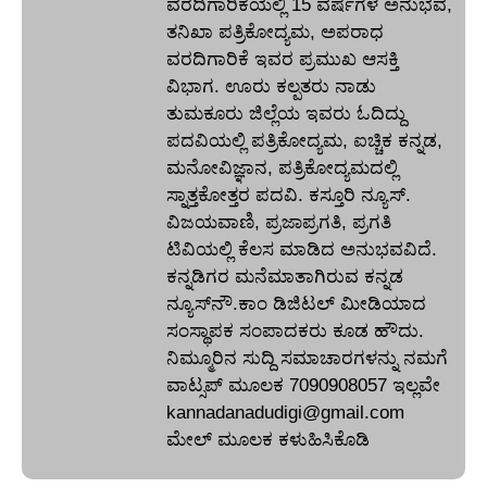
ವರದಿಗಾರಿಕೆಯಲ್ಲಿ 15 ವರ್ಷಗಳ ಅನುಭವ,
ತನಿಖಾ ಪತ್ರಿಕೋದ್ಯಮ, ಅಪರಾಧ
ವರದಿಗಾರಿಕೆ ಇವರ ಪ್ರಮುಖ ಆಸಕ್ತಿ
ವಿಭಾಗ. ಊರು ಕಲ್ಪತರು ನಾಡು
ತುಮಕೂರು ಜಿಲ್ಲೆಯ ಇವರು ಓದಿದ್ದು
ಪದವಿಯಲ್ಲಿ ಪತ್ರಿಕೋದ್ಯಮ, ಐಚ್ಚಿಕ ಕನ್ನಡ,
ಮನೋವಿಜ್ಞಾನ, ಪತ್ರಿಕೋದ್ಯಮದಲ್ಲಿ
ಸ್ನಾತ್ತಕೋತ್ತರ ಪದವಿ. ಕಸ್ತೂರಿ ನ್ಯೂಸ್‌.
ವಿಜಯವಾಣಿ, ಪ್ರಜಾಪ್ರಗತಿ, ಪ್ರಗತಿ
ಟಿವಿಯಲ್ಲಿ ಕೆಲಸ ಮಾಡಿದ ಅನುಭವವಿದೆ.
ಕನ್ನಡಿಗರ ಮನೆಮಾತಾಗಿರುವ ಕನ್ನಡ
ನ್ಯೂಸ್‌ನೌ.ಕಾಂ ಡಿಜಿಟಲ್‌ ಮೀಡಿಯಾದ
ಸಂಸ್ಥಾಪಕ ಸಂಪಾದಕರು ಕೂಡ ಹೌದು.
ನಿಮ್ಮೂರಿನ ಸುದ್ದಿ ಸಮಾಚಾರಗಳನ್ನು ನಮಗೆ
ವಾಟ್ಸಪ್‌ ಮೂಲಕ 7090908057 ಇಲ್ಲವೇ
kannadanadudigi@gmail.com
ಮೇಲ್‌ ಮೂಲಕ ಕಳುಹಿಸಿಕೊಡಿ