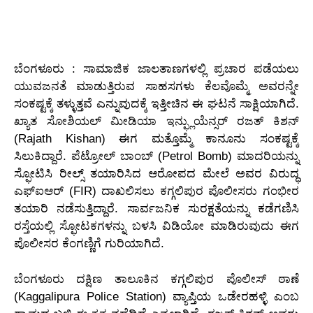
ಬೆಂಗಳೂರು : ಸಾಮಾಜಿಕ ಜಾಲತಾಣಗಳಲ್ಲಿ ಪ್ರಚಾರ ಪಡೆಯಲು
ಯುವಜನತೆ ಮಾಡುತ್ತಿರುವ ಸಾಹಸಗಳು ಕೆಲವೊಮ್ಮೆ ಅವರನ್ನೇ
ಸಂಕಷ್ಟಕ್ಕೆ ತಳ್ಳುತ್ತವೆ ಎನ್ನುವುದಕ್ಕೆ ಇತ್ತೀಚಿನ ಈ ಘಟನೆ ಸಾಕ್ಷಿಯಾಗಿದೆ.
ಖ್ಯಾತ ಸೋಶಿಯಲ್ ಮೀಡಿಯಾ ಇನ್ಫ್ಲುಯೆನ್ಸರ್ ರಜತ್ ಕಿಶನ್
(Rajath Kishan) ಈಗ ಮತ್ತೊಮ್ಮೆ ಕಾನೂನು ಸಂಕಷ್ಟಕ್ಕೆ
ಸಿಲುಕಿದ್ದಾರೆ. ಪೆಟ್ರೋಲ್ ಬಾಂಬ್ (Petrol Bomb) ಮಾದರಿಯನ್ನು
ಸ್ಫೋಟಿಸಿ ರೀಲ್ಸ್ ತಯಾರಿಸಿದ ಆರೋಪದ ಮೇಲೆ ಅವರ ವಿರುದ್ಧ
ಎಫ್‌ಐಆರ್ (FIR) ದಾಖಲಿಸಲು ಕಗ್ಗಲಿಪುರ ಪೊಲೀಸರು ಗಂಭೀರ
ತಯಾರಿ ನಡೆಸುತ್ತಿದ್ದಾರೆ. ಸಾರ್ವಜನಿಕ ಸುರಕ್ಷತೆಯನ್ನು ಕಡೆಗಣಿಸಿ
ರಸ್ತೆಯಲ್ಲಿ ಸ್ಫೋಟಕಗಳನ್ನು ಬಳಸಿ ವಿಡಿಯೋ ಮಾಡಿರುವುದು ಈಗ
ಪೊಲೀಸರ ಕೆಂಗಣ್ಣಿಗೆ ಗುರಿಯಾಗಿದೆ.
ಬೆಂಗಳೂರು ದಕ್ಷಿಣ ತಾಲೂಕಿನ ಕಗ್ಗಲಿಪುರ ಪೊಲೀಸ್ ಠಾಣೆ
(Kaggalipura Police Station) ವ್ಯಾಪ್ತಿಯ ಒಡೇರಹಳ್ಳಿ ಎಂಬ