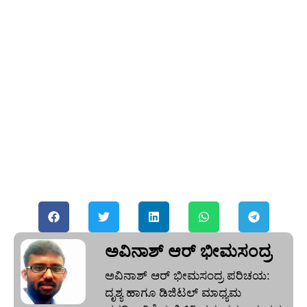
ಅವಿನಾಶ್‌ ಆರ್‌ ಭೀಮಸಂದ್ರ
ಅವಿನಾಶ್‌ ಆರ್‌ ಭೀಮಸಂದ್ರ ಪರಿಚಯ:
ದೃಶ್ಯ ಹಾಗೂ ಡಿಜಿಟಲ್ ಮಾಧ್ಯಮ