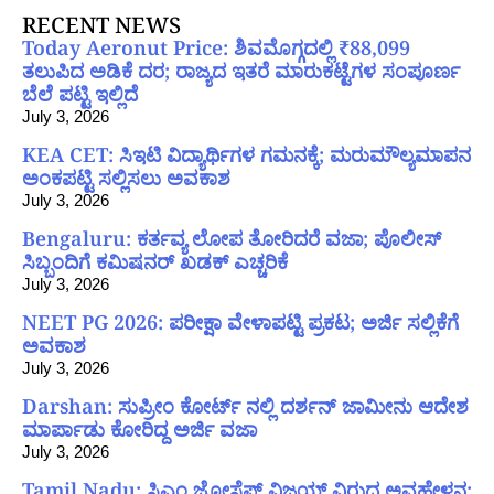
RECENT NEWS
Today Aeronut Price: ಶಿವಮೊಗ್ಗದಲ್ಲಿ ₹88,099
ತಲುಪಿದ ಅಡಿಕೆ ದರ; ರಾಜ್ಯದ ಇತರೆ ಮಾರುಕಟ್ಟೆಗಳ ಸಂಪೂರ್ಣ
ಬೆಲೆ ಪಟ್ಟಿ ಇಲ್ಲಿದೆ
July 3, 2026
KEA CET: ಸಿಇಟಿ ವಿದ್ಯಾರ್ಥಿಗಳ ಗಮನಕ್ಕೆ; ಮರುಮೌಲ್ಯಮಾಪನ
ಅಂಕಪಟ್ಟಿ ಸಲ್ಲಿಸಲು ಅವಕಾಶ
July 3, 2026
Bengaluru: ಕರ್ತವ್ಯ ಲೋಪ ತೋರಿದರೆ ವಜಾ; ಪೊಲೀಸ್
ಸಿಬ್ಬಂದಿಗೆ ಕಮಿಷನರ್ ಖಡಕ್ ಎಚ್ಚರಿಕೆ
July 3, 2026
NEET PG 2026: ಪರೀಕ್ಷಾ ವೇಳಾಪಟ್ಟಿ ಪ್ರಕಟ; ಅರ್ಜಿ ಸಲ್ಲಿಕೆಗೆ
ಅವಕಾಶ
July 3, 2026
Darshan: ಸುಪ್ರೀಂ ಕೋರ್ಟ್ ನಲ್ಲಿ ದರ್ಶನ್ ಜಾಮೀನು ಆದೇಶ
ಮಾರ್ಪಾಡು ಕೋರಿದ್ದ ಅರ್ಜಿ ವಜಾ
July 3, 2026
Tamil Nadu: ಸಿಎಂ ಜೋಸೆಫ್ ವಿಜಯ್ ವಿರುದ್ಧ ಅವಹೇಳನ;