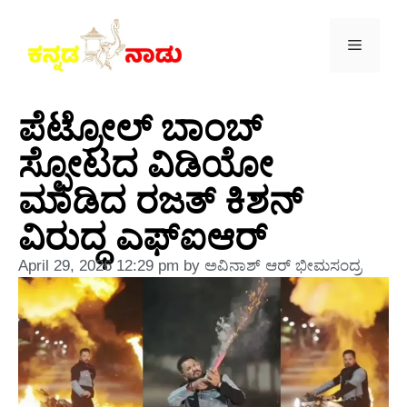
ಪೆಟ್ರೋಲ್ ಬಾಂಬ್
ಸ್ಫೋಟದ ವಿಡಿಯೋ
ಮಾಡಿದ ರಜತ್ ಕಿಶನ್
ವಿರುದ್ಧ ಎಫ್‌ಐಆರ್
April 29, 2026
12:29 pm
by
ಅವಿನಾಶ್‌ ಆರ್‌ ಭೀಮಸಂದ್ರ