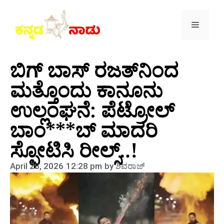
ಬಿಗ್ ಬಾಸ್ ರಜತ್‌ನಿಂದ
ಮತ್ತೊಂದು ಕಾನೂನು
ಉಲ್ಲಂಘನೆ: ಪೆಟ್ರೋಲ್
ಬಾಂ***ಬ್ ಮಾದರಿ
ಸ್ಫೋಟಿಸಿ ರೀಲ್ಸ್..!
April 28, 2026
12:28 pm
by
ಶಿವರಾಜ್