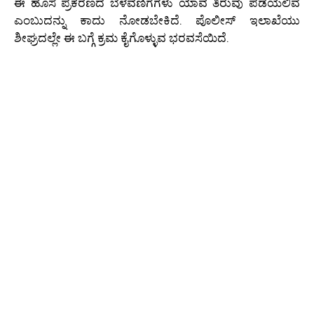
ಈ ಹೊಸ ಪ್ರಕರಣದ ಬೆಳವಣಿಗೆಗಳು ಯಾವ ತಿರುವು ಪಡೆಯಲಿವೆ
ಎಂಬುದನ್ನು ಕಾದು ನೋಡಬೇಕಿದೆ. ಪೊಲೀಸ್ ಇಲಾಖೆಯು
ಶೀಘ್ರದಲ್ಲೇ ಈ ಬಗ್ಗೆ ಕ್ರಮ ಕೈಗೊಳ್ಳುವ ಭರವಸೆಯಿದೆ.