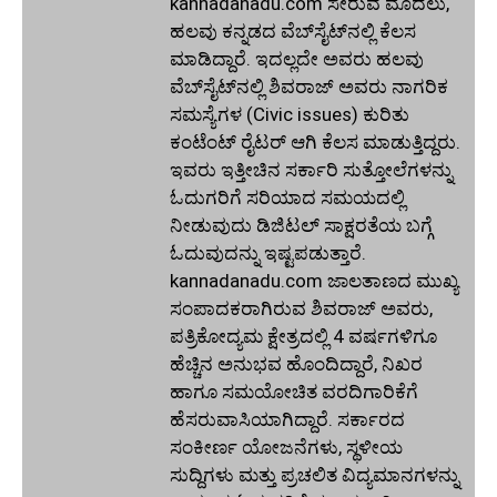
kannadanadu.com ಸೇರುವ ಮೊದಲು,
ಹಲವು ಕನ್ನಡದ ವೆಬ್‌ಸೈಟ್‌ನಲ್ಲಿ ಕೆಲಸ
ಮಾಡಿದ್ದಾರೆ. ಇದಲ್ಲದೇ ಅವರು ಹಲವು
ವೆಬ್‌ಸೈಟ್‌ನಲ್ಲಿ ಶಿವರಾಜ್ ಅವರು ನಾಗರಿಕ
ಸಮಸ್ಯೆಗಳ (Civic issues) ಕುರಿತು
ಕಂಟೆಂಟ್ ರೈಟರ್ ಆಗಿ ಕೆಲಸ ಮಾಡುತ್ತಿದ್ದರು.
ಇವರು ಇತ್ತೀಚಿನ ಸರ್ಕಾರಿ ಸುತ್ತೋಲೆಗಳನ್ನು
ಓದುಗರಿಗೆ ಸರಿಯಾದ ಸಮಯದಲ್ಲಿ
ನೀಡುವುದು ಡಿಜಿಟಲ್ ಸಾಕ್ಷರತೆಯ ಬಗ್ಗೆ
ಓದುವುದನ್ನು ಇಷ್ಟಪಡುತ್ತಾರೆ.
kannadanadu.com ಜಾಲತಾಣದ ಮುಖ್ಯ
ಸಂಪಾದಕರಾಗಿರುವ ಶಿವರಾಜ್ ಅವರು,
ಪತ್ರಿಕೋದ್ಯಮ ಕ್ಷೇತ್ರದಲ್ಲಿ 4 ವರ್ಷಗಳಿಗೂ
ಹೆಚ್ಚಿನ ಅನುಭವ ಹೊಂದಿದ್ದಾರೆ, ನಿಖರ
ಹಾಗೂ ಸಮಯೋಚಿತ ವರದಿಗಾರಿಕೆಗೆ
ಹೆಸರುವಾಸಿಯಾಗಿದ್ದಾರೆ. ಸರ್ಕಾರದ
ಸಂಕೀರ್ಣ ಯೋಜನೆಗಳು, ಸ್ಥಳೀಯ
ಸುದ್ದಿಗಳು ಮತ್ತು ಪ್ರಚಲಿತ ವಿದ್ಯಮಾನಗಳನ್ನು