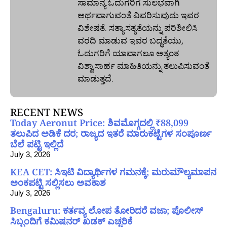
ಸಾಮಾನ್ಯ ಓದುಗರಿಗೆ ಸುಲಭವಾಗಿ
ಅರ್ಥವಾಗುವಂತೆ ವಿವರಿಸುವುದು ಇವರ
ವಿಶೇಷತೆ. ಸತ್ಯಾಸತ್ಯತೆಯನ್ನು ಪರಿಶೀಲಿಸಿ
ವರದಿ ಮಾಡುವ ಇವರ ಬದ್ಧತೆಯು,
ಓದುಗರಿಗೆ ಯಾವಾಗಲೂ ಅತ್ಯಂತ
ವಿಶ್ವಾಸಾರ್ಹ ಮಾಹಿತಿಯನ್ನು ತಲುಪಿಸುವಂತೆ
ಮಾಡುತ್ತದೆ.
RECENT NEWS
Today Aeronut Price: ಶಿವಮೊಗ್ಗದಲ್ಲಿ ₹88,099
ತಲುಪಿದ ಅಡಿಕೆ ದರ; ರಾಜ್ಯದ ಇತರೆ ಮಾರುಕಟ್ಟೆಗಳ ಸಂಪೂರ್ಣ
ಬೆಲೆ ಪಟ್ಟಿ ಇಲ್ಲಿದೆ
July 3, 2026
KEA CET: ಸಿಇಟಿ ವಿದ್ಯಾರ್ಥಿಗಳ ಗಮನಕ್ಕೆ; ಮರುಮೌಲ್ಯಮಾಪನ
ಅಂಕಪಟ್ಟಿ ಸಲ್ಲಿಸಲು ಅವಕಾಶ
July 3, 2026
Bengaluru: ಕರ್ತವ್ಯ ಲೋಪ ತೋರಿದರೆ ವಜಾ; ಪೊಲೀಸ್
ಸಿಬ್ಬಂದಿಗೆ ಕಮಿಷನರ್ ಖಡಕ್ ಎಚ್ಚರಿಕೆ