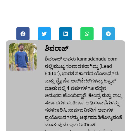
ಶಿವರಾಜ್
ಶಿವರಾಜ್ ಅವರು kannadanadu.com
ನಲ್ಲಿ ಮುಖ್ಯ ಸಂಪಾದಕರಾಗಿದ್ದು (Lead
Editor), ಭಾರತ ಸರ್ಕಾರದ ಯೋಜನೆಗಳು
ಮತ್ತು ಶೈಕ್ಷಣಿಕ ಅಪ್‌ಡೇಟ್‌ಗಳನ್ನು ಟ್ರ್ಯಾಕ್
ಮಾಡುವಲ್ಲಿ 4 ವರ್ಷಗಳಿಗೂ ಹೆಚ್ಚಿನ
ಅನುಭವ ಹೊಂದಿದ್ದಾರೆ. ಕೇಂದ್ರ ಮತ್ತು ರಾಜ್ಯ
ಸರ್ಕಾರಗಳ ಸಂಕೀರ್ಣ ಅಧಿಸೂಚನೆಗಳನ್ನು
ಸರಳೀಕರಿಸಿ, ಸಾರ್ವಜನಿಕರಿಗೆ ಅವುಗಳ
ಪ್ರಯೋಜನಗಳನ್ನು ಅರ್ಥಮಾಡಿಕೊಳ್ಳುವಂತೆ
ಮಾಡುವುದು ಇವರ ಪರಿಣತಿ.