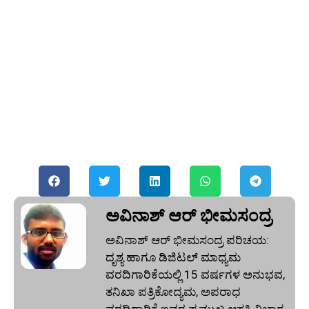
ಅವಿನಾಶ್‌ ಆರ್‌ ಭೀಮಸಂದ್ರ
ಅವಿನಾಶ್‌ ಆರ್‌ ಭೀಮಸಂದ್ರ ಪರಿಚಯ:
ದೃಶ್ಯ ಹಾಗೂ ಡಿಜಿಟಲ್ ಮಾಧ್ಯಮ
ವರದಿಗಾರಿಕೆಯಲ್ಲಿ 15 ವರ್ಷಗಳ ಅನುಭವ,
ತನಿಖಾ ಪತ್ರಿಕೋದ್ಯಮ, ಅಪರಾಧ
ವರದಿಗಾರಿಕೆ ಇವರ ಪ್ರಮುಖ ಆಸಕ್ತಿ ವಿಭಾಗ.