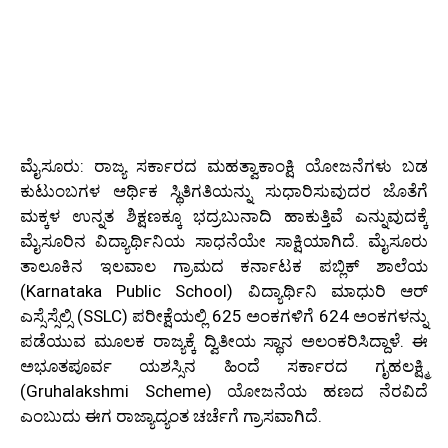
ಮೈಸೂರು: ರಾಜ್ಯ ಸರ್ಕಾರದ ಮಹತ್ವಾಕಾಂಕ್ಷಿ ಯೋಜನೆಗಳು ಬಡ
ಕುಟುಂಬಗಳ ಆರ್ಥಿಕ ಸ್ಥಿತಿಗತಿಯನ್ನು ಸುಧಾರಿಸುವುದರ ಜೊತೆಗೆ
ಮಕ್ಕಳ ಉನ್ನತ ಶಿಕ್ಷಣಕ್ಕೂ ಭದ್ರಬುನಾದಿ ಹಾಕುತ್ತಿವೆ ಎನ್ನುವುದಕ್ಕೆ
ಮೈಸೂರಿನ ವಿದ್ಯಾರ್ಥಿನಿಯ ಸಾಧನೆಯೇ ಸಾಕ್ಷಿಯಾಗಿದೆ. ಮೈಸೂರು
ತಾಲೂಕಿನ ಇಲವಾಲ ಗ್ರಾಮದ ಕರ್ನಾಟಕ ಪಬ್ಲಿಕ್ ಶಾಲೆಯ
(Karnataka Public School) ವಿದ್ಯಾರ್ಥಿನಿ ಮಾಧುರಿ ಆರ್
ಎಸ್ಸೆಸ್ಸೆಲ್ಸಿ (SSLC) ಪರೀಕ್ಷೆಯಲ್ಲಿ 625 ಅಂಕಗಳಿಗೆ 624 ಅಂಕಗಳನ್ನು
ಪಡೆಯುವ ಮೂಲಕ ರಾಜ್ಯಕ್ಕೆ ದ್ವಿತೀಯ ಸ್ಥಾನ ಅಲಂಕರಿಸಿದ್ದಾಳೆ. ಈ
ಅಭೂತಪೂರ್ವ ಯಶಸ್ಸಿನ ಹಿಂದೆ ಸರ್ಕಾರದ ಗೃಹಲಕ್ಷ್ಮಿ
(Gruhalakshmi Scheme) ಯೋಜನೆಯ ಹಣದ ನೆರವಿದೆ
ಎಂಬುದು ಈಗ ರಾಜ್ಯಾದ್ಯಂತ ಚರ್ಚೆಗೆ ಗ್ರಾಸವಾಗಿದೆ.