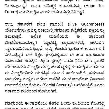
ನೀಡುವುದಲ್ಲದೆ ಅವರ ಭವಿಷ್ಯಕ್ಕೆ ಭರವಸೆಯನ್ನು (Hope for
Future) ಮೂಡಿಸುತ್ತಿವೆ ಎಂದು ಅವರು ವಿಶ್ಲೇಷಿಸಿದ್ದಾರೆ.
ರಾಜ್ಯ ಸರ್ಕಾರದ ಪಂಚ ಗ್ಯಾರಂಟಿ (Five Guarantees)
ಯೋಜನೆಗಳು ವಿಭಿನ್ನ ರೀತಿಯಲ್ಲಿ ಸಮಾಜದ ಕಟ್ಟಕಡೆಯ ವ್ಯಕ್ತಿಯನ್ನು
ತಲುಪುತ್ತಿವೆ. ಅನೇಕ ಮಹಿಳೆಯರು ಈ ಹಣದಿಂದ
ಜೀವನೋಪಾಯಕ್ಕಾಗಿ ಸಣ್ಣಪುಟ್ಟ ವ್ಯಾಪಾರಗಳನ್ನು ಆರಂಭಿಸಿ
ಸ್ವಾವಲಂಬಿಗಳಾಗುತ್ತಿದ್ದಾರೆ. ಇನ್ನು ಕೆಲವರು ಧಾರ್ಮಿಕ ಕಾರ್ಯಗಳಿಗೆ
ಬಳಸುತ್ತಿದ್ದರೆ ಈಗ ಶಿಕ್ಷಣ ಕ್ಷೇತ್ರದಲ್ಲಿಯೂ ಈ ಹಣ ಕ್ರಾಂತಿಕಾರಕ
ಬದಲಾವಣೆ ತರುತ್ತಿದೆ. ಶಿಕ್ಷಣ ಕ್ಷೇತ್ರಕ್ಕೆ ಸಂಬಂಧಿಸಿದಂತೆ ಗ್ಯಾರಂಟಿ
ಯೋಜನೆಗಳು ವಿದ್ಯಾರ್ಥಿಗಳಲ್ಲಿ ಹೊಸ ಚೈತನ್ಯ ತುಂಬುತ್ತಿವೆ ಎಂಬುದು
ಈ ವಿದ್ಯಾರ್ಥಿನಿಯ ಯಶಸ್ಸಿನ ಮೂಲಕ ಸಾಬೀತಾಗಿದೆ. ಸಮಾಜದ
ಬಡ ಮತ್ತು ಮಧ್ಯಮ ವರ್ಗದ ಜನರಿಗೆ ಈ ಯೋಜನೆಗಳು ನಿಜವಾದ
ಸಾಮಾಜಿಕ ಭದ್ರತೆಯನ್ನು (Social Security) ಒದಗಿಸುತ್ತಿವೆ ಎಂದು
ಸರ್ಕಾರದ ವತಿಯಿಂದ ಹೇಳಲಾಗಿದೆ.
ಮಾಧುರಿಯ ಈ ಸಾಧನೆಯು ಕೇವಲ ಒಂದು ಕುಟುಂಬದ ಗೆಲುವಲ್ಲ