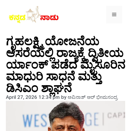
ಗೃಹಲಕ್ಷ್ಮಿ ಯೋಜನೆಯ
ಆಸರೆಯಲ್ಲಿ ರಾಜ್ಯಕ್ಕೆ ದ್ವಿತೀಯ
ರ್ಯಾಂಕ್ ಪಡೆದ ಮೈಸೂರಿನ
ಮಾಧುರಿ ಸಾಧನೆ ಮತ್ತು
ಡಿಸಿಎಂ ಶ್ಲಾಘನೆ
April 27, 2026
12:34 pm
by
ಅವಿನಾಶ್‌ ಆರ್‌ ಭೀಮಸಂದ್ರ