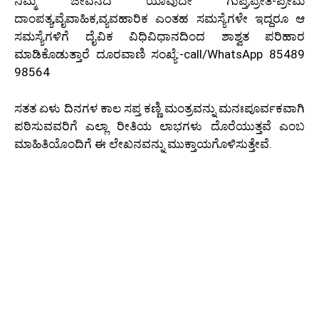
ನಿಮ್ಮ ಜೀವನದ ಯಾವುದೇ ಗುಪ್ತ,ಪ್ರೀತಿ-ಪ್ರೇಮ
ದಾಂಪತ್ಯ,ವೈವಾಹಿಕ,ವ್ಯವಹಾರಿಕ ಎಂತಹ ಸಮಸ್ಯೆಗಳೇ ಇದ್ದರೂ ಆ
ಸಮಸ್ಯೆಗಳಿಗೆ ದೈವಿಕ ವಿಧಿವಿಧಾನದಿಂದ ಶಾಶ್ವತ ಪರಿಹಾರ
ಮಾಡಿಕೊಡುತ್ತಾರೆ ದೂರವಾಣಿ ಸಂಖ್ಯೆ:-call/WhatsApp 85489
98564
ಸತತ ಏಳು ದಿನಗಳ ಕಾಲ ಸಪ್ತ ಕಣ್ಣಿ ಮಂತ್ರವನ್ನು ಮನಃಪೂರ್ವಕವಾಗಿ
ಪಠಿಸುವವರಿಗೆ ಎಲ್ಲಾ ರೀತಿಯ ಲಾಭಗಳು ದೊರೆಯುತ್ತವೆ ಎಂಬ
ಮಾಹಿತಿಯೊಂದಿಗೆ ಈ ಲೇಖನವನ್ನು ಮುಕ್ತಾಯಗೊಳಿಸುತ್ತೇವೆ.