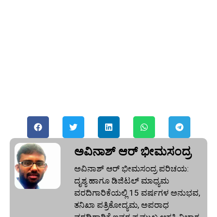
ಅವಿನಾಶ್‌ ಆರ್‌ ಭೀಮಸಂದ್ರ
ಅವಿನಾಶ್‌ ಆರ್‌ ಭೀಮಸಂದ್ರ ಪರಿಚಯ:
ದೃಶ್ಯ ಹಾಗೂ ಡಿಜಿಟಲ್ ಮಾಧ್ಯಮ
ವರದಿಗಾರಿಕೆಯಲ್ಲಿ 15 ವರ್ಷಗಳ ಅನುಭವ,
ತನಿಖಾ ಪತ್ರಿಕೋದ್ಯಮ, ಅಪರಾಧ