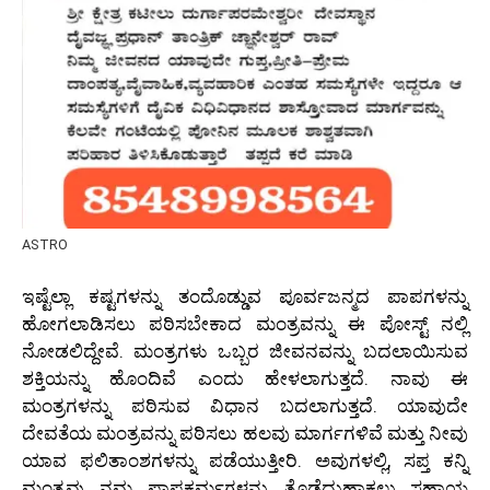
ASTRO
ಇಷ್ಟೆಲ್ಲಾ ಕಷ್ಟಗಳನ್ನು ತಂದೊಡ್ಡುವ ಪೂರ್ವಜನ್ಮದ ಪಾಪಗಳನ್ನು
ಹೋಗಲಾಡಿಸಲು ಪಠಿಸಬೇಕಾದ ಮಂತ್ರವನ್ನು ಈ ಪೋಸ್ಟ್ ನಲ್ಲಿ
ನೋಡಲಿದ್ದೇವೆ. ಮಂತ್ರಗಳು ಒಬ್ಬರ ಜೀವನವನ್ನು ಬದಲಾಯಿಸುವ
ಶಕ್ತಿಯನ್ನು ಹೊಂದಿವೆ ಎಂದು ಹೇಳಲಾಗುತ್ತದೆ. ನಾವು ಈ
ಮಂತ್ರಗಳನ್ನು ಪಠಿಸುವ ವಿಧಾನ ಬದಲಾಗುತ್ತದೆ. ಯಾವುದೇ
ದೇವತೆಯ ಮಂತ್ರವನ್ನು ಪಠಿಸಲು ಹಲವು ಮಾರ್ಗಗಳಿವೆ ಮತ್ತು ನೀವು
ಯಾವ ಫಲಿತಾಂಶಗಳನ್ನು ಪಡೆಯುತ್ತೀರಿ. ಅವುಗಳಲ್ಲಿ, ಸಪ್ತ ಕನ್ನಿ
ಮಂತ್ರವು ನಮ್ಮ ಪಾಪಕರ್ಮಗಳನ್ನು ತೊಡೆದುಹಾಕಲು ಸಹಾಯ