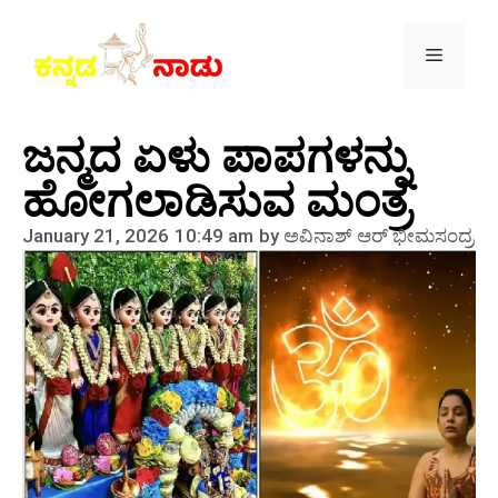
ಜನ್ಮದ ಏಳು ಪಾಪಗಳನ್ನು
ಹೋಗಲಾಡಿಸುವ ಮಂತ್ರ
January 21, 2026
10:49 am
by
ಅವಿನಾಶ್‌ ಆರ್‌ ಭೀಮಸಂದ್ರ