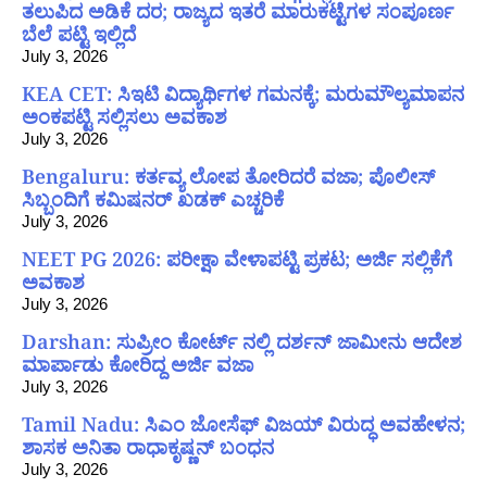
ತಲುಪಿದ ಅಡಿಕೆ ದರ; ರಾಜ್ಯದ ಇತರೆ ಮಾರುಕಟ್ಟೆಗಳ ಸಂಪೂರ್ಣ
ಬೆಲೆ ಪಟ್ಟಿ ಇಲ್ಲಿದೆ
July 3, 2026
KEA CET: ಸಿಇಟಿ ವಿದ್ಯಾರ್ಥಿಗಳ ಗಮನಕ್ಕೆ; ಮರುಮೌಲ್ಯಮಾಪನ
ಅಂಕಪಟ್ಟಿ ಸಲ್ಲಿಸಲು ಅವಕಾಶ
July 3, 2026
Bengaluru: ಕರ್ತವ್ಯ ಲೋಪ ತೋರಿದರೆ ವಜಾ; ಪೊಲೀಸ್
ಸಿಬ್ಬಂದಿಗೆ ಕಮಿಷನರ್ ಖಡಕ್ ಎಚ್ಚರಿಕೆ
July 3, 2026
NEET PG 2026: ಪರೀಕ್ಷಾ ವೇಳಾಪಟ್ಟಿ ಪ್ರಕಟ; ಅರ್ಜಿ ಸಲ್ಲಿಕೆಗೆ
ಅವಕಾಶ
July 3, 2026
Darshan: ಸುಪ್ರೀಂ ಕೋರ್ಟ್ ನಲ್ಲಿ ದರ್ಶನ್ ಜಾಮೀನು ಆದೇಶ
ಮಾರ್ಪಾಡು ಕೋರಿದ್ದ ಅರ್ಜಿ ವಜಾ
July 3, 2026
Tamil Nadu: ಸಿಎಂ ಜೋಸೆಫ್ ವಿಜಯ್ ವಿರುದ್ಧ ಅವಹೇಳನ;
ಶಾಸಕ ಅನಿತಾ ರಾಧಾಕೃಷ್ಣನ್ ಬಂಧನ
July 3, 2026