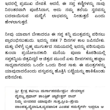
ಇದರಲ್ಲಿ ಪ್ರಮುಖ ದೇವತೆ. ಆದರೆ, ಈ ಸಪ್ತ ಕಣ್ಣಿಗಳನ್ನು ನಾವು
ನಿರಂತರವಾಗಿ ಪೂಜಿಸಿದಾಗ, ಅದು ನಮ್ಮ ತಲೆಯ ಸ್ವರವನ್ನು
ಬದಲಾಯಿಸುವ ಮಟ್ಟಿಗೆ ಲಾಭವನ್ನು ನೀಡುತ್ತದೆ ಎಂದು
ಹೇಳಲಾಗುತ್ತದೆ.
ನೀವು ಯಾವಾಗ ಬೇಕಾದರೂ ಈ ಸಪ್ತ ಕನ್ನಿ ಮಂತ್ರವನ್ನು ಪಠಿಸಲು
ಪ್ರಾರಂಭಿಸಬಹುದು. ಇದನ್ನು ಸತತ 7 ದಿನಗಳ ಕಾಲ ಜಪಿಸಬೇಕು.
ಮತ್ತು ಬೆಳಿಗ್ಗೆ ಬ್ರಹ್ಮ ಮುಗುರ್ತದ ಸಮಯದಲ್ಲಿ ಇದನ್ನು ಪಠಿಸುವುದು
ತುಂಬಾ ಪ್ರಯೋಜನಕಾರಿ. ಮನೆಯ ಪೂಜಾ ಕೊಠಡಿಯಲ್ಲಿ
ಸಪ್ತಕನ್ನಿಯ ಚಿತ್ರವಿದ್ದರೆ ಆ ಚಿತ್ರದ ಮುಂದೆ ಏಳು ದೀಪಗಳನ್ನು ಹಚ್ಚಲು
ಸಾಧ್ಯವಾಗದವರು ಒಂದೇ ಒಂದು ದೀಪ ಸಾಕು. ಈ ಮಂತ್ರಗಳನ್ನು
ಯಾವುದಾದರೊಂದು ವಸ್ತುವನ್ನು ಹೊತ್ತಿಸಿ ಬಟ್ಟೆಯನ್ನು ಹಾಕಿಕೊಂಡು
ಪಠಿಸಬೇಕು.