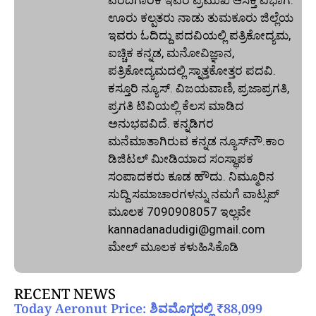
ವರದಿಗಾರಿಕೆ ಇವರ ಪ್ರಮುಖ ಆಸಕ್ತಿ ವಿಭಾಗ.
ಊರು ಕಲ್ಪತರು ನಾಡು ತುಮಕೂರು ಜಿಲ್ಲೆಯ
ಇವರು ಓದಿದ್ದು ಪದವಿಯಲ್ಲಿ ಪತ್ರಿಕೋದ್ಯಮ,
ಐಚ್ಚಿಕ ಕನ್ನಡ, ಮನೋವಿಜ್ಞಾನ,
ಪತ್ರಿಕೋದ್ಯಮದಲ್ಲಿ ಸ್ನಾತ್ತಕೋತ್ತರ ಪದವಿ.
ಕಸ್ತೂರಿ ನ್ಯೂಸ್‌. ವಿಜಯವಾಣಿ, ಪ್ರಜಾಪ್ರಗತಿ,
ಪ್ರಗತಿ ಟಿವಿಯಲ್ಲಿ ಕೆಲಸ ಮಾಡಿದ
ಅನುಭವವಿದೆ. ಕನ್ನಡಿಗರ
ಮನೆಮಾತಾಗಿರುವ ಕನ್ನಡ ನ್ಯೂಸ್‌ನೌ.ಕಾಂ
ಡಿಜಿಟಲ್‌ ಮೀಡಿಯಾದ ಸಂಸ್ಥಾಪಕ
ಸಂಪಾದಕರು ಕೂಡ ಹೌದು. ನಿಮ್ಮೂರಿನ
ಸುದ್ದಿ ಸಮಾಚಾರಗಳನ್ನು ನಮಗೆ ವಾಟ್ಸಪ್‌
ಮೂಲಕ 7090908057 ಇಲ್ಲವೇ
kannadanadudigi@gmail.com
ಮೇಲ್‌ ಮೂಲಕ ಕಳುಹಿಸಿಕೊಡಿ
RECENT NEWS
Today Aeronut Price: ಶಿವಮೊಗ್ಗದಲ್ಲಿ ₹88,099