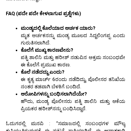
FAQ (ಪದೇ ಪದೇ ಕೇಳಲಾಗುವ ಪ್ರಶ್ನೆಗಳು)
ಮಂಡ್ಯದಲ್ಲಿ ಕೊಲೆಯಾದ ಅರ್ಚಕ ಯಾರು?
ಮೃತ ಅರ್ಚಕನನ್ನು ಮಂಡ್ಯ ಮೂಲದ ಸಿದ್ದಲಿಂಗಪ್ಪ ಎಂದು
ಗುರುತಿಸಲಾಗಿದೆ.
ಕೊಲೆಗೆ ಮುಖ್ಯ ಕಾರಣವೇನು?
ಪತ್ನಿ ಶಾಲಿನಿ ಮತ್ತು ಹರೀಶ್ ನಡುವಿನ ಅಕ್ರಮ ಸಂಬಂಧವೇ
ಈ ಕೊಲೆಗೆ ಪ್ರಮುಖ ಕಾರಣ.
ಕೊಲೆ ನಡೆದದ್ದು ಎಂದು?
ಈ ಕೃತ್ಯ ಮಾರ್ಚ್ 6ರಂದು ನಡೆದಿದ್ದು, ಪೊಲೀಸರ ತನಿಖೆಯ
ನಂತರ ತಡವಾಗಿ ಬೆಳಕಿಗೆ ಬಂದಿದೆ.
ಆರೋಪಿಗಳನ್ನು ಬಂಧಿಸಲಾಗಿದೆಯೇ?
ಹೌದು, ಮಂಡ್ಯ ಪೊಲೀಸರು ಪತ್ನಿ ಶಾಲಿನಿ ಮತ್ತು ಆಕೆಯ
ಪ್ರಿಯಕರ ಹರೀಶ್‌ನನ್ನು ಬಂಧಿಸಿದ್ದಾರೆ.
ಓದುಗರಲ್ಲಿ ಮನವಿ : “ಸಮಾಜದಲ್ಲಿ ಸಂಬಂಧಗಳ ಮೌಲ್ಯ
ಕುಸಿಯುತ್ತಿರುವುದಕ್ಕೆ ಈ ಘಟನೆ ಸಾಕ್ಷಿಯಾಗಿದೆ. ಈ ಆಘಾತಕಾರಿ