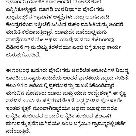
ಇದೊಂದು ಯೋಜಿತ ಕೊಲೆ ಅಂದರೆ ಯೋಜಿತ ಕೊಲೆ
ಎನ್ನಿಸಿಕೊಳ್ಳುತ್ತದೆ. ಮಾಗಡಿ ಉಪವಿಭಾಗದ ಪೊಲೀಸರು
ಸುತ್ತಮುತ್ತಲಿನ ಗ್ರಾಮಗಳ ಆಸ್ಪತ್ರೆಗಳು ಮತ್ತು ಅಂಗನವಾಡಿ
ಕೇಂದ್ರಗಳಿಂದ ಇತ್ತೀಚೆಗೆ ಜನಿಸಿದ ಮಕ್ಕಳ ಮಾಹಿತಿಯನ್ನು ಅಂದರೆ
ಮಾಹಿತಿ ಕಲೆಹಾಕುತ್ತಿದ್ದಾರೆ. ಯಾವುದೇ ಮನೆಯಲ್ಲಿ ಮಗು
ನಾಪತ್ತೆಯಾಗಿದೆಯೇ ಅಥವಾ ಯಾವುದಾದರೂ ಕುಟುಂಬವು
ದಿಢೀರನೆ ಗ್ರಾಮ ಬಿಟ್ಟು ತೆರಳಿದೆಯೇ ಎಂಬ ಬಗ್ಗೆ ಶೋಧ ಕಾರ್ಯ
ಚುರುಕುಗೊಂಡಿದೆ.
ಈ ಸಂಬಂಧ ಕುದೂರು ಪೊಲೀಸರು ಅಪರಿಚಿತ ಆರೋಪಿಗಳ ವಿರುದ್ಧ
ಭಾರತೀಯ ನ್ಯಾಯ ಸಂಹಿತೆಯ ಅಂದರೆ ಭಾರತೀಯ ನ್ಯಾಯ ಸಂಹಿತೆ
ಕಲಂ 94 ರ ಅಡಿಯಲ್ಲಿ ಪ್ರಕರಣವನ್ನು ದಾಖಲಿಸಿಕೊಂಡಿದ್ದಾರೆ.
ಮಗುವಿನ ಪೋಷಕರು ಯಾರು ಮತ್ತು ಯಾವ ಉದ್ದೇಶಕ್ಕಾಗಿ ಈ ಕೃತ್ಯ
ನಡೆದಿದೆ ಎಂಬುದು ಪತ್ತೆಯಾಗಬೇಕಿದೆ. ಜನ್ಮ ನೀಡಿದ ಪೋಷಕರೇ
ಇಂತಹ ಕೃತ್ಯಕ್ಕೆ ಮುಂದಾಗಿದ್ದಾರೆಯೇ ಅಥವಾ ಯಾವುದಾದರೂ
ಅನೈತಿಕ ಸಂಬಂಧದ ಅಂದರೆ ಅನೈತಿಕ ಸಂಬಂಧ ಫಲವಾಗಿ
ಮಗುವನ್ನು ತ್ಯಜಿಸಲಾಗಿದೆಯೇ ಎಂಬ ಬಗ್ಗೆಯೂ ಗ್ರಾಮಸ್ಥರಲ್ಲಿ ಚರ್ಚೆ
ನಡೆಯುತ್ತಿದೆ.