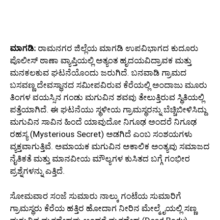
ಮಾಗಡಿ:
ರಾಮನಗರ ಜಿಲ್ಲೆಯ ಮಾಗಡಿ ಉಪವಿಭಾಗದ ಕುದೂರು
ಪೊಲೀಸ್ ಠಾಣಾ ವ್ಯಾಪ್ತಿಯಲ್ಲಿ ಅತ್ಯಂತ ಹೃದಯವಿದ್ರಾವಕ ಮತ್ತು
ಮನಕಲಕುವ ಘಟನೆಯೊಂದು ಜರುಗಿದೆ. ಬನವಾಡಿ ಗ್ರಾಮದ
ಬಸವಣ್ಣ ದೇವಸ್ಥಾನದ ಸಮೀಪವಿರುವ ಕೆರೆಯಲ್ಲಿ ಅಂದಾಜು ಮೂರು
ತಿಂಗಳ ವಯಸ್ಸಿನ ಗಂಡು ಮಗುವಿನ ಶವವು ತೇಲುತ್ತಿರುವ ಸ್ಥಿತಿಯಲ್ಲಿ
ಪತ್ತೆಯಾಗಿದೆ. ಈ ಘಟನೆಯು ಸ್ಥಳೀಯ ಗ್ರಾಮಸ್ಥರನ್ನು ಬೆಚ್ಚಿಬೀಳಿಸಿದ್ದು
ಮಗುವಿನ ಸಾವಿನ ಹಿಂದೆ ಯಾವುದೋ ನಿಗೂಢ ಅಂದರೆ ನಿಗೂಢ
ರಹಸ್ಯ (Mysterious Secret) ಅಡಗಿದೆ ಎಂಬ ಸಂಶಯಗಳು
ವ್ಯಕ್ತವಾಗುತ್ತಿವೆ. ಅಮಾಯಕ ಮಗುವಿನ ಅಕಾಲಿಕ ಅಂತ್ಯವು ಸಮಾಜದ
ನೈತಿಕತೆ ಮತ್ತು ಮಾನವೀಯ ಮೌಲ್ಯಗಳ ಕುಸಿತದ ಬಗ್ಗೆ ಗಂಭೀರ
ಪ್ರಶ್ನೆಗಳನ್ನು ಎತ್ತಿದೆ.
ಸೋಮವಾರ ಸಂಜೆ ಸುಮಾರು ನಾಲ್ಕು ಗಂಟೆಯ ಸುಮಾರಿಗೆ
ಗ್ರಾಮಸ್ಥರು ಕೆರೆಯ ಹತ್ತಿರ ಹೋದಾಗ ನೀರಿನ ಮೇಲ್ಮೈಯಲ್ಲಿ ಸಣ್ಣ