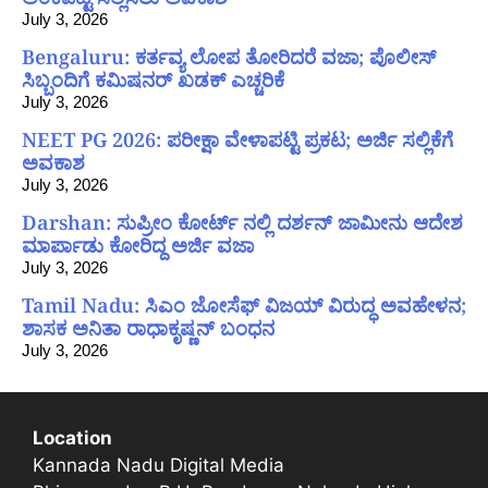
July 3, 2026
Bengaluru: ಕರ್ತವ್ಯ ಲೋಪ ತೋರಿದರೆ ವಜಾ; ಪೊಲೀಸ್
ಸಿಬ್ಬಂದಿಗೆ ಕಮಿಷನರ್ ಖಡಕ್ ಎಚ್ಚರಿಕೆ
July 3, 2026
NEET PG 2026: ಪರೀಕ್ಷಾ ವೇಳಾಪಟ್ಟಿ ಪ್ರಕಟ; ಅರ್ಜಿ ಸಲ್ಲಿಕೆಗೆ
ಅವಕಾಶ
July 3, 2026
Darshan: ಸುಪ್ರೀಂ ಕೋರ್ಟ್ ನಲ್ಲಿ ದರ್ಶನ್ ಜಾಮೀನು ಆದೇಶ
ಮಾರ್ಪಾಡು ಕೋರಿದ್ದ ಅರ್ಜಿ ವಜಾ
July 3, 2026
Tamil Nadu: ಸಿಎಂ ಜೋಸೆಫ್ ವಿಜಯ್ ವಿರುದ್ಧ ಅವಹೇಳನ;
ಶಾಸಕ ಅನಿತಾ ರಾಧಾಕೃಷ್ಣನ್ ಬಂಧನ
July 3, 2026
Location
Kannada Nadu Digital Media