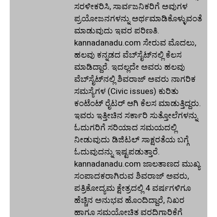
ಸರಳೀಕರಿಸಿ, ಸಾರ್ವಜನಿಕರಿಗೆ ಅವುಗಳ
ಪ್ರಯೋಜನಗಳನ್ನು ಅರ್ಥಮಾಡಿಕೊಳ್ಳುವಂತೆ
ಮಾಡುವುದು ಇವರ ಪರಿಣತಿ.
kannadanadu.com ಸೇರುವ ಮೊದಲು,
ಹಲವು ಕನ್ನಡದ ವೆಬ್‌ಸೈಟ್‌ನಲ್ಲಿ ಕೆಲಸ
ಮಾಡಿದ್ದಾರೆ. ಇದಲ್ಲದೇ ಅವರು ಹಲವು
ವೆಬ್‌ಸೈಟ್‌ನಲ್ಲಿ ಶಿವರಾಜ್ ಅವರು ನಾಗರಿಕ
ಸಮಸ್ಯೆಗಳ (Civic issues) ಕುರಿತು
ಕಂಟೆಂಟ್ ರೈಟರ್ ಆಗಿ ಕೆಲಸ ಮಾಡುತ್ತಿದ್ದರು.
ಇವರು ಇತ್ತೀಚಿನ ಸರ್ಕಾರಿ ಸುತ್ತೋಲೆಗಳನ್ನು
ಓದುಗರಿಗೆ ಸರಿಯಾದ ಸಮಯದಲ್ಲಿ
ನೀಡುವುದು ಡಿಜಿಟಲ್ ಸಾಕ್ಷರತೆಯ ಬಗ್ಗೆ
ಓದುವುದನ್ನು ಇಷ್ಟಪಡುತ್ತಾರೆ.
kannadanadu.com ಜಾಲತಾಣದ ಮುಖ್ಯ
ಸಂಪಾದಕರಾಗಿರುವ ಶಿವರಾಜ್ ಅವರು,
ಪತ್ರಿಕೋದ್ಯಮ ಕ್ಷೇತ್ರದಲ್ಲಿ 4 ವರ್ಷಗಳಿಗೂ
ಹೆಚ್ಚಿನ ಅನುಭವ ಹೊಂದಿದ್ದಾರೆ, ನಿಖರ
ಹಾಗೂ ಸಮಯೋಚಿತ ವರದಿಗಾರಿಕೆಗೆ