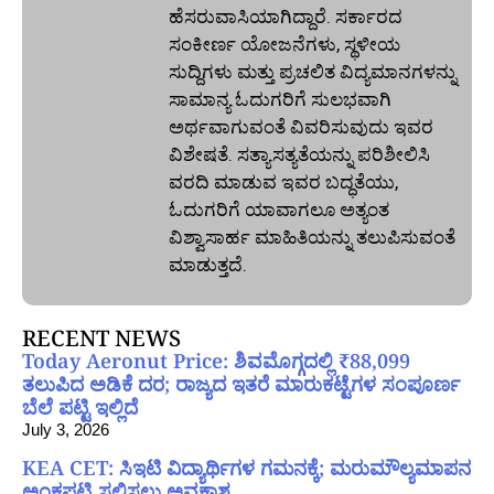
ಹೆಸರುವಾಸಿಯಾಗಿದ್ದಾರೆ. ಸರ್ಕಾರದ
ಸಂಕೀರ್ಣ ಯೋಜನೆಗಳು, ಸ್ಥಳೀಯ
ಸುದ್ದಿಗಳು ಮತ್ತು ಪ್ರಚಲಿತ ವಿದ್ಯಮಾನಗಳನ್ನು
ಸಾಮಾನ್ಯ ಓದುಗರಿಗೆ ಸುಲಭವಾಗಿ
ಅರ್ಥವಾಗುವಂತೆ ವಿವರಿಸುವುದು ಇವರ
ವಿಶೇಷತೆ. ಸತ್ಯಾಸತ್ಯತೆಯನ್ನು ಪರಿಶೀಲಿಸಿ
ವರದಿ ಮಾಡುವ ಇವರ ಬದ್ಧತೆಯು,
ಓದುಗರಿಗೆ ಯಾವಾಗಲೂ ಅತ್ಯಂತ
ವಿಶ್ವಾಸಾರ್ಹ ಮಾಹಿತಿಯನ್ನು ತಲುಪಿಸುವಂತೆ
ಮಾಡುತ್ತದೆ.
RECENT NEWS
Today Aeronut Price: ಶಿವಮೊಗ್ಗದಲ್ಲಿ ₹88,099
ತಲುಪಿದ ಅಡಿಕೆ ದರ; ರಾಜ್ಯದ ಇತರೆ ಮಾರುಕಟ್ಟೆಗಳ ಸಂಪೂರ್ಣ
ಬೆಲೆ ಪಟ್ಟಿ ಇಲ್ಲಿದೆ
July 3, 2026
KEA CET: ಸಿಇಟಿ ವಿದ್ಯಾರ್ಥಿಗಳ ಗಮನಕ್ಕೆ; ಮರುಮೌಲ್ಯಮಾಪನ
ಅಂಕಪಟ್ಟಿ ಸಲ್ಲಿಸಲು ಅವಕಾಶ