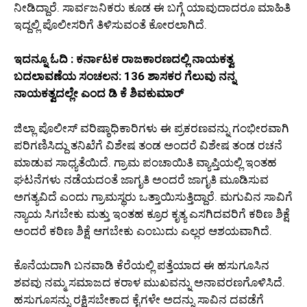
ನೀಡಿದ್ದಾರೆ. ಸಾರ್ವಜನಿಕರು ಕೂಡ ಈ ಬಗ್ಗೆ ಯಾವುದಾದರೂ ಮಾಹಿತಿ
ಇದ್ದಲ್ಲಿ ಪೊಲೀಸರಿಗೆ ತಿಳಿಸುವಂತೆ ಕೋರಲಾಗಿದೆ.
ಇದನ್ನೂ ಓದಿ : ಕರ್ನಾಟಕ ರಾಜಕಾರಣದಲ್ಲಿ ನಾಯಕತ್ವ
ಬದಲಾವಣೆಯ ಸಂಚಲನ: 136 ಶಾಸಕರ ಗೆಲುವು ನನ್ನ
ನಾಯಕತ್ವದಲ್ಲೇ ಎಂದ ಡಿ ಕೆ ಶಿವಕುಮಾರ್
ಜಿಲ್ಲಾ ಪೊಲೀಸ್ ವರಿಷ್ಠಾಧಿಕಾರಿಗಳು ಈ ಪ್ರಕರಣವನ್ನು ಗಂಭೀರವಾಗಿ
ಪರಿಗಣಿಸಿದ್ದು ತನಿಖೆಗೆ ವಿಶೇಷ ತಂಡ ಅಂದರೆ ವಿಶೇಷ ತಂಡ ರಚನೆ
ಮಾಡುವ ಸಾಧ್ಯತೆಯಿದೆ. ಗ್ರಾಮ ಪಂಚಾಯಿತಿ ವ್ಯಾಪ್ತಿಯಲ್ಲಿ ಇಂತಹ
ಘಟನೆಗಳು ನಡೆಯದಂತೆ ಜಾಗೃತಿ ಅಂದರೆ ಜಾಗೃತಿ ಮೂಡಿಸುವ
ಅಗತ್ಯವಿದೆ ಎಂದು ಗ್ರಾಮಸ್ಥರು ಒತ್ತಾಯಿಸುತ್ತಿದ್ದಾರೆ. ಮಗುವಿನ ಸಾವಿಗೆ
ನ್ಯಾಯ ಸಿಗಬೇಕು ಮತ್ತು ಇಂತಹ ಕ್ರೂರ ಕೃತ್ಯ ಎಸಗಿದವರಿಗೆ ಕಠಿಣ ಶಿಕ್ಷೆ
ಅಂದರೆ ಕಠಿಣ ಶಿಕ್ಷೆ ಆಗಬೇಕು ಎಂಬುದು ಎಲ್ಲರ ಆಶಯವಾಗಿದೆ.
ಕೊನೆಯದಾಗಿ ಬನವಾಡಿ ಕೆರೆಯಲ್ಲಿ ಪತ್ತೆಯಾದ ಈ ಹಸುಗೂಸಿನ
ಶವವು ನಮ್ಮ ಸಮಾಜದ ಕರಾಳ ಮುಖವನ್ನು ಅನಾವರಣಗೊಳಿಸಿದೆ.
ಹಸುಗೂಸನ್ನು ರಕ್ಷಿಸಬೇಕಾದ ಕೈಗಳೇ ಅದನ್ನು ಸಾವಿನ ದವಡೆಗೆ