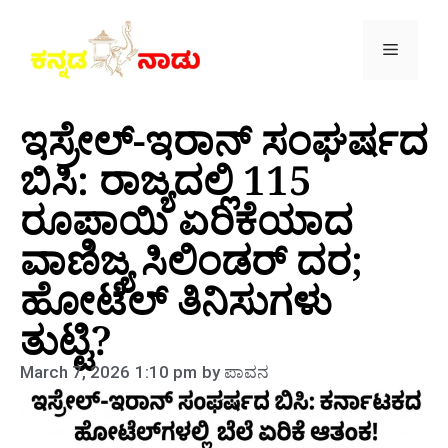
ಇಸ್ರೇಲ್-ಇರಾನ್ ಸಂಘರ್ಷದ
ಬಿಸಿ: ರಾಜ್ಯದಲ್ಲಿ 115
ರೂಪಾಯಿ ಏರಿಕೆಯಾದ
ವಾಣಿಜ್ಯ ಸಿಲಿಂಡರ್ ದರ;
ಹೋಟೆಲ್ ತಿನಿಸುಗಳು
ತುಟ್ಟಿ?
March 7, 2026
1:10 pm
by
ಪಾವನ