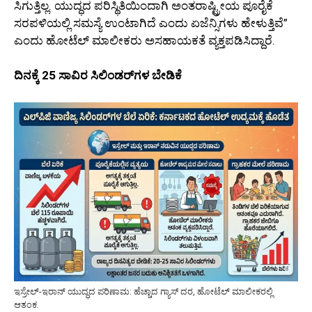
ಸಿಗುತ್ತಿಲ್ಲ. ಯುದ್ಧದ ಪರಿಸ್ಥಿತಿಯಿಂದಾಗಿ ಅಂತರಾಷ್ಟ್ರೀಯ ಪೂರೈಕೆ
ಸರಪಳಿಯಲ್ಲಿ ಸಮಸ್ಯೆ ಉಂಟಾಗಿದೆ ಎಂದು ಏಜೆನ್ಸಿಗಳು ಹೇಳುತ್ತಿವೆ”
ಎಂದು ಹೋಟೆಲ್ ಮಾಲೀಕರು ಅಸಹಾಯಕತೆ ವ್ಯಕ್ತಪಡಿಸಿದ್ದಾರೆ.
ದಿನಕ್ಕೆ 25 ಸಾವಿರ ಸಿಲಿಂಡರ್‌ಗಳ ಬೇಡಿಕೆ
ಇಸ್ರೇಲ್-ಇರಾನ್ ಯುದ್ಧದ ಪರಿಣಾಮ: ಹೆಚ್ಚಾದ ಗ್ಯಾಸ್ ದರ, ಹೋಟೆಲ್ ಮಾಲೀಕರಲ್ಲಿ
ಆತಂಕ.