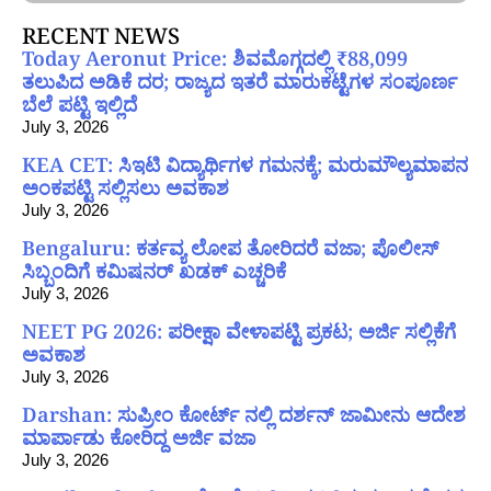
RECENT NEWS
Today Aeronut Price: ಶಿವಮೊಗ್ಗದಲ್ಲಿ ₹88,099
ತಲುಪಿದ ಅಡಿಕೆ ದರ; ರಾಜ್ಯದ ಇತರೆ ಮಾರುಕಟ್ಟೆಗಳ ಸಂಪೂರ್ಣ
ಬೆಲೆ ಪಟ್ಟಿ ಇಲ್ಲಿದೆ
July 3, 2026
KEA CET: ಸಿಇಟಿ ವಿದ್ಯಾರ್ಥಿಗಳ ಗಮನಕ್ಕೆ; ಮರುಮೌಲ್ಯಮಾಪನ
ಅಂಕಪಟ್ಟಿ ಸಲ್ಲಿಸಲು ಅವಕಾಶ
July 3, 2026
Bengaluru: ಕರ್ತವ್ಯ ಲೋಪ ತೋರಿದರೆ ವಜಾ; ಪೊಲೀಸ್
ಸಿಬ್ಬಂದಿಗೆ ಕಮಿಷನರ್ ಖಡಕ್ ಎಚ್ಚರಿಕೆ
July 3, 2026
NEET PG 2026: ಪರೀಕ್ಷಾ ವೇಳಾಪಟ್ಟಿ ಪ್ರಕಟ; ಅರ್ಜಿ ಸಲ್ಲಿಕೆಗೆ
ಅವಕಾಶ
July 3, 2026
Darshan: ಸುಪ್ರೀಂ ಕೋರ್ಟ್ ನಲ್ಲಿ ದರ್ಶನ್ ಜಾಮೀನು ಆದೇಶ
ಮಾರ್ಪಾಡು ಕೋರಿದ್ದ ಅರ್ಜಿ ವಜಾ
July 3, 2026