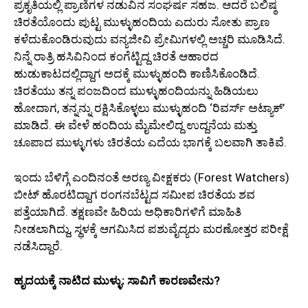
ಪ್ರಕೃತಿಯಲ್ಲಿ ಪ್ರಾಣಿಗಳ ನಡುವಿನ ಸಂಘರ್ಷ ಸಹಜ. ಆದರೆ ಬಲಿಷ್ಠ
ಚಿರತೆಯೊಂದು ಪುಟ್ಟ ಮುಳ್ಳುಹಂದಿಯ ಎದುರು ಸೋತು ಪ್ರಾಣ
ಕಳೆದುಕೊಂಡಿರುವುದು ವನ್ಯಜೀವಿ ಪ್ರೇಮಿಗಳಲ್ಲಿ ಅಚ್ಚರಿ ಮೂಡಿಸಿದೆ.
ನಿನ್ನೆ ರಾತ್ರಿ ಹಸಿವಿನಿಂದ ಕಂಗೆಟ್ಟಿದ್ದ ಚಿರತೆ ಆಹಾರದ
ಹುಡುಕಾಟದಲ್ಲಿದ್ದಾಗ ಅದಕ್ಕೆ ಮುಳ್ಳುಹಂದಿ ಕಾಣಿಸಿಕೊಂಡಿದೆ.
ಚಿರತೆಯು ತನ್ನ ಪಂಜದಿಂದ ಮುಳ್ಳುಹಂದಿಯನ್ನು ಹಿಡಿಯಲು
ಹೋದಾಗ, ತನ್ನನ್ನು ರಕ್ಷಿಸಿಕೊಳ್ಳಲು ಮುಳ್ಳುಹಂದಿ ‘ರಿವರ್ಸ್ ಅಟ್ಯಾಕ್’
ಮಾಡಿದೆ. ಈ ವೇಳೆ ಹಂದಿಯ ಮೈಮೇಲಿದ್ದ ಉದ್ದನೆಯ ಮತ್ತು
ಚೂಪಾದ ಮುಳ್ಳುಗಳು ಚಿರತೆಯ ಎದೆಯ ಭಾಗಕ್ಕೆ ಬಲವಾಗಿ ತಾಕಿವೆ.
ಇಂದು ಬೆಳಿಗ್ಗೆ ಎಂದಿನಂತೆ ಅರಣ್ಯ ವೀಕ್ಷಕರು (Forest Watchers)
ಬೀಟ್ ಹೊರಟಿದ್ದಾಗ ರಂಗನಬೆಟ್ಟದ ಸಮೀಪ ಚಿರತೆಯ ಶವ
ಪತ್ತೆಯಾಗಿದೆ. ತಕ್ಷಣವೇ ಹಿರಿಯ ಅಧಿಕಾರಿಗಳಿಗೆ ಮಾಹಿತಿ
ನೀಡಲಾಗಿದ್ದು, ಸ್ಥಳಕ್ಕೆ ಆಗಮಿಸಿದ ಪಶುವೈದ್ಯರು ಮರಣೋತ್ತರ ಪರೀಕ್ಷೆ
ನಡೆಸಿದ್ದಾರೆ.
ಹೃದಯಕ್ಕೆ ನಾಟಿದ ಮುಳ್ಳು: ಸಾವಿಗೆ ಕಾರಣವೇನು?