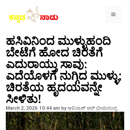
ಹಸಿವಿನಿಂದ ಮುಳ್ಳುಹಂದಿ
ಬೇಟೆಗೆ ಹೋದ ಚಿರತೆಗೆ
ಎದುರಾಯ್ತು ಸಾವು:
ಎದೆಯೊಳಗೆ ನುಗ್ಗಿದ ಮುಳ್ಳು;
ಚಿರತೆಯ ಹೃದಯವನ್ನೇ
ಸೀಳಿತು!
March 2, 2026
10:44 am
by
ಅವಿನಾಶ್‌ ಆರ್‌ ಭೀಮಸಂದ್ರ