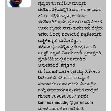
ದೃಶ್ಯ ಹಾಗೂ ಡಿಜಿಟಲ್ ಮಾಧ್ಯಮ
ವರದಿಗಾರಿಕೆಯಲ್ಲಿ 15 ವರ್ಷಗಳ ಅನುಭವ,
ತನಿಖಾ ಪತ್ರಿಕೋದ್ಯಮ, ಅಪರಾಧ
ವರದಿಗಾರಿಕೆ ಇವರ ಪ್ರಮುಖ ಆಸಕ್ತಿ ವಿಭಾಗ.
ಊರು ಕಲ್ಪತರು ನಾಡು ತುಮಕೂರು ಜಿಲ್ಲೆಯ
ಇವರು ಓದಿದ್ದು ಪದವಿಯಲ್ಲಿ ಪತ್ರಿಕೋದ್ಯಮ,
ಐಚ್ಚಿಕ ಕನ್ನಡ, ಮನೋವಿಜ್ಞಾನ,
ಪತ್ರಿಕೋದ್ಯಮದಲ್ಲಿ ಸ್ನಾತ್ತಕೋತ್ತರ ಪದವಿ.
ಕಸ್ತೂರಿ ನ್ಯೂಸ್‌. ವಿಜಯವಾಣಿ, ಪ್ರಜಾಪ್ರಗತಿ,
ಪ್ರಗತಿ ಟಿವಿಯಲ್ಲಿ ಕೆಲಸ ಮಾಡಿದ
ಅನುಭವವಿದೆ. ಕನ್ನಡಿಗರ
ಮನೆಮಾತಾಗಿರುವ ಕನ್ನಡ ನ್ಯೂಸ್‌ನೌ.ಕಾಂ
ಡಿಜಿಟಲ್‌ ಮೀಡಿಯಾದ ಸಂಸ್ಥಾಪಕ
ಸಂಪಾದಕರು ಕೂಡ ಹೌದು. ನಿಮ್ಮೂರಿನ
ಸುದ್ದಿ ಸಮಾಚಾರಗಳನ್ನು ನಮಗೆ ವಾಟ್ಸಪ್‌
ಮೂಲಕ 7090908057 ಇಲ್ಲವೇ
kannadanadudigi@gmail.com
ಮೇಲ್‌ ಮೂಲಕ ಕಳುಹಿಸಿಕೊಡಿ