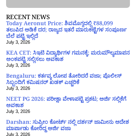
RECENT NEWS
Today Aeronut Price: ಶಿವಮೊಗ್ಗದಲ್ಲಿ ₹88,099
ತಲುಪಿದ ಅಡಿಕೆ ದರ; ರಾಜ್ಯದ ಇತರೆ ಮಾರುಕಟ್ಟೆಗಳ ಸಂಪೂರ್ಣ
ಬೆಲೆ ಪಟ್ಟಿ ಇಲ್ಲಿದೆ
July 3, 2026
KEA CET: ಸಿಇಟಿ ವಿದ್ಯಾರ್ಥಿಗಳ ಗಮನಕ್ಕೆ; ಮರುಮೌಲ್ಯಮಾಪನ
ಅಂಕಪಟ್ಟಿ ಸಲ್ಲಿಸಲು ಅವಕಾಶ
July 3, 2026
Bengaluru: ಕರ್ತವ್ಯ ಲೋಪ ತೋರಿದರೆ ವಜಾ; ಪೊಲೀಸ್
ಸಿಬ್ಬಂದಿಗೆ ಕಮಿಷನರ್ ಖಡಕ್ ಎಚ್ಚರಿಕೆ
July 3, 2026
NEET PG 2026: ಪರೀಕ್ಷಾ ವೇಳಾಪಟ್ಟಿ ಪ್ರಕಟ; ಅರ್ಜಿ ಸಲ್ಲಿಕೆಗೆ
ಅವಕಾಶ
July 3, 2026
Darshan: ಸುಪ್ರೀಂ ಕೋರ್ಟ್ ನಲ್ಲಿ ದರ್ಶನ್ ಜಾಮೀನು ಆದೇಶ
ಮಾರ್ಪಾಡು ಕೋರಿದ್ದ ಅರ್ಜಿ ವಜಾ
July 3, 2026