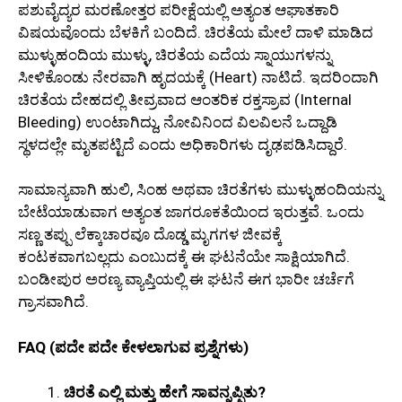
ಪಶುವೈದ್ಯರ ಮರಣೋತ್ತರ ಪರೀಕ್ಷೆಯಲ್ಲಿ ಅತ್ಯಂತ ಆಘಾತಕಾರಿ
ವಿಷಯವೊಂದು ಬೆಳಕಿಗೆ ಬಂದಿದೆ. ಚಿರತೆಯ ಮೇಲೆ ದಾಳಿ ಮಾಡಿದ
ಮುಳ್ಳುಹಂದಿಯ ಮುಳ್ಳು, ಚಿರತೆಯ ಎದೆಯ ಸ್ನಾಯುಗಳನ್ನು
ಸೀಳಿಕೊಂಡು ನೇರವಾಗಿ ಹೃದಯಕ್ಕೆ (Heart) ನಾಟಿದೆ. ಇದರಿಂದಾಗಿ
ಚಿರತೆಯ ದೇಹದಲ್ಲಿ ತೀವ್ರವಾದ ಆಂತರಿಕ ರಕ್ತಸ್ರಾವ (Internal
Bleeding) ಉಂಟಾಗಿದ್ದು, ನೋವಿನಿಂದ ವಿಲವಿಲನೆ ಒದ್ದಾಡಿ
ಸ್ಥಳದಲ್ಲೇ ಮೃತಪಟ್ಟಿದೆ ಎಂದು ಅಧಿಕಾರಿಗಳು ದೃಢಪಡಿಸಿದ್ದಾರೆ.
ಸಾಮಾನ್ಯವಾಗಿ ಹುಲಿ, ಸಿಂಹ ಅಥವಾ ಚಿರತೆಗಳು ಮುಳ್ಳುಹಂದಿಯನ್ನು
ಬೇಟೆಯಾಡುವಾಗ ಅತ್ಯಂತ ಜಾಗರೂಕತೆಯಿಂದ ಇರುತ್ತವೆ. ಒಂದು
ಸಣ್ಣ ತಪ್ಪು ಲೆಕ್ಕಾಚಾರವೂ ದೊಡ್ಡ ಮೃಗಗಳ ಜೀವಕ್ಕೆ
ಕಂಟಕವಾಗಬಲ್ಲದು ಎಂಬುದಕ್ಕೆ ಈ ಘಟನೆಯೇ ಸಾಕ್ಷಿಯಾಗಿದೆ.
ಬಂಡೀಪುರ ಅರಣ್ಯ ವ್ಯಾಪ್ತಿಯಲ್ಲಿ ಈ ಘಟನೆ ಈಗ ಭಾರೀ ಚರ್ಚೆಗೆ
ಗ್ರಾಸವಾಗಿದೆ.
FAQ (ಪದೇ ಪದೇ ಕೇಳಲಾಗುವ ಪ್ರಶ್ನೆಗಳು)
ಚಿರತೆ ಎಲ್ಲಿ ಮತ್ತು ಹೇಗೆ ಸಾವನ್ನಪ್ಪಿತು?