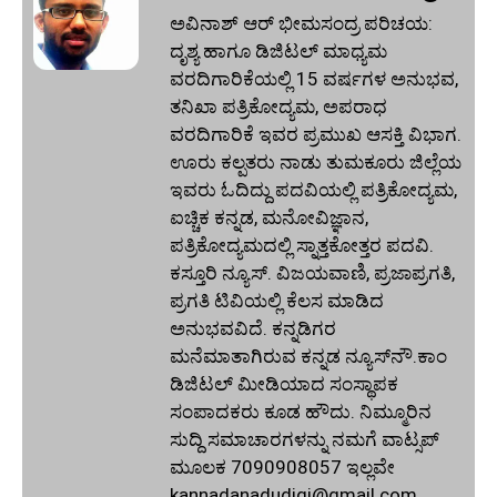
ಅವಿನಾಶ್‌ ಆರ್‌ ಭೀಮಸಂದ್ರ ಪರಿಚಯ:
ದೃಶ್ಯ ಹಾಗೂ ಡಿಜಿಟಲ್ ಮಾಧ್ಯಮ
ವರದಿಗಾರಿಕೆಯಲ್ಲಿ 15 ವರ್ಷಗಳ ಅನುಭವ,
ತನಿಖಾ ಪತ್ರಿಕೋದ್ಯಮ, ಅಪರಾಧ
ವರದಿಗಾರಿಕೆ ಇವರ ಪ್ರಮುಖ ಆಸಕ್ತಿ ವಿಭಾಗ.
ಊರು ಕಲ್ಪತರು ನಾಡು ತುಮಕೂರು ಜಿಲ್ಲೆಯ
ಇವರು ಓದಿದ್ದು ಪದವಿಯಲ್ಲಿ ಪತ್ರಿಕೋದ್ಯಮ,
ಐಚ್ಚಿಕ ಕನ್ನಡ, ಮನೋವಿಜ್ಞಾನ,
ಪತ್ರಿಕೋದ್ಯಮದಲ್ಲಿ ಸ್ನಾತ್ತಕೋತ್ತರ ಪದವಿ.
ಕಸ್ತೂರಿ ನ್ಯೂಸ್‌. ವಿಜಯವಾಣಿ, ಪ್ರಜಾಪ್ರಗತಿ,
ಪ್ರಗತಿ ಟಿವಿಯಲ್ಲಿ ಕೆಲಸ ಮಾಡಿದ
ಅನುಭವವಿದೆ. ಕನ್ನಡಿಗರ
ಮನೆಮಾತಾಗಿರುವ ಕನ್ನಡ ನ್ಯೂಸ್‌ನೌ.ಕಾಂ
ಡಿಜಿಟಲ್‌ ಮೀಡಿಯಾದ ಸಂಸ್ಥಾಪಕ
ಸಂಪಾದಕರು ಕೂಡ ಹೌದು. ನಿಮ್ಮೂರಿನ
ಸುದ್ದಿ ಸಮಾಚಾರಗಳನ್ನು ನಮಗೆ ವಾಟ್ಸಪ್‌
ಮೂಲಕ 7090908057 ಇಲ್ಲವೇ
kannadanadudigi@gmail.com