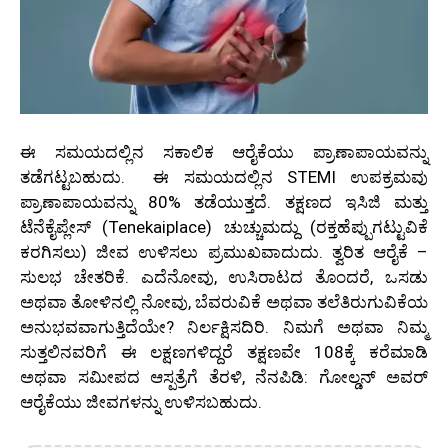
ಈ ಸಮಯದಲ್ಲಿನ ಸಕಾಲಿಕ ಆರೈಕೆಯು ಪ್ರಾಣಾಪಾಯವನ್ನು
ತಡೆಗಟ್ಟಬಹುದು. ಈ ಸಮಯದಲ್ಲಿನ STEMI ಉಪಕ್ರಮವು
ಪ್ರಾಣಾಪಾಯವನ್ನು 80% ತಡೆಯುತ್ತದೆ. ತಕ್ಷಣದ ಇಸಿಜಿ ಮತ್ತು
ಟೆನೆಕೈಪ್ಲೇಸ್ (Tenekaiplace) ಚುಚ್ಚುಮದ್ದು (ರಕ್ತಹೆಪ್ಪುಗಟ್ಟುವಿಕೆ
ಕರಗಿಸಲು) ಜೀವ ಉಳಿಸಲು ಪ್ರಮುಖವಾದುದು. ತ್ವರಿತ ಆರೈಕೆ –
ಸುಲಭ ಚೇತರಿಕೆ. ಎದೆನೋವು, ಉಸಿರಾಟದ ತೊಂದರೆ, ಒಸಡು
ಅಥವಾ ತೋಳಿನಲ್ಲಿ ನೋವು, ಬೆವರುವಿಕೆ ಅಥವಾ ತಲೆತಿರುಗುವಿಕೆಯ
ಅನುಭವವಾಗುತ್ತಿದೆಯೇ? ನಿರ್ಲಕ್ಷಿಸದಿರಿ. ನಿಮಗೆ ಅಥವಾ ನಿಮ್ಮ
ಸುತ್ತಲಿನವರಿಗೆ ಈ ಲಕ್ಷಣಗಳಿದ್ದರೆ ತಕ್ಷಣವೇ 108ಕ್ಕೆ ಕರೆಮಾಡಿ
ಅಥವಾ ಸಮೀಪದ ಆಸ್ಪತ್ರೆಗೆ ತೆರಳಿ, ನೆನಪಿಡಿ: ಗೋಲ್ಡನ್ ಅವರ್
ಆರೈಕೆಯು ಜೀವಗಳನ್ನು ಉಳಿಸಬಹುದು.