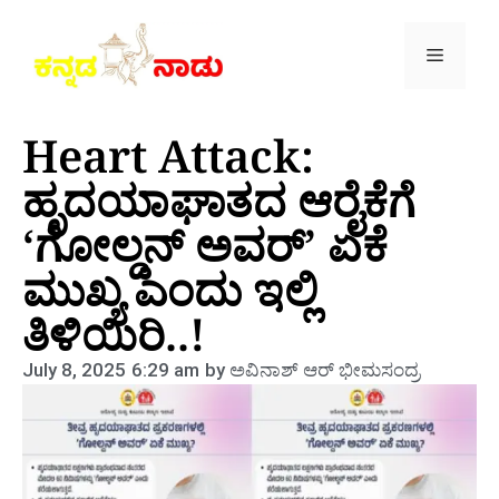
Heart Attack:
ಹೃದಯಾಘಾತದ ಆರೈಕೆಗೆ
‘ಗೋಲ್ಡನ್ ಅವರ್’ ಏಕೆ
ಮುಖ್ಯ ಎಂದು ಇಲ್ಲಿ‌
ತಿಳಿಯಿರಿ..!
July 8, 2025
6:29 am
by
ಅವಿನಾಶ್‌ ಆರ್‌ ಭೀಮಸಂದ್ರ