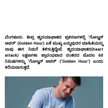
ಬೆಂಗಳೂರು: ತೀವ್ರ ಹೃದಯಾಘಾತದ ಪ್ರಕರಣಗಳಲ್ಲಿ ‘ಗೋಲ್ಡನ್
ಅವರ್’ (Golden Hour) ಏಕೆ ಮುಖ್ಯ ಎನ್ನುವುದರ ಮಾಹಿತಿಯನ್ನು
ನಾವು ಈಗ ನಿಮಗೆ ತಿಳಿಸುತ್ತಿದ್ದೇವೆ. ಹೃದಯಾಘಾತದ(heart
attack) ಲಕ್ಷಣಗಳು ಪ್ರಾರಂಭವಾದ ನಂತರದ ಮೊದಲ 60
ನಿಮಿಷಗಳನ್ನು ‘ಗೋಲ್ಡನ್ ಅವರ್’ (‘Golden Hour’) ಎಂದು
ಕರೆಯಲಾಗುತ್ತದೆ.