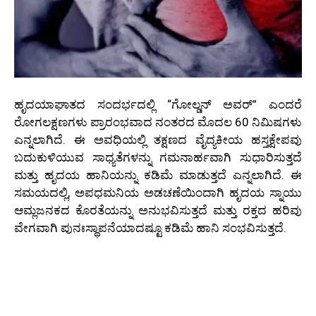
ಹೃದಯಾಘಾತದ ಸಂದರ್ಭದಲ್ಲಿ “ಗೋಲ್ಡನ್ ಅವರ್” ಎಂದರೆ
ರೋಗಲಕ್ಷಣಗಳು ಪ್ರಾರಂಭವಾದ ನಂತರದ ಮೊದಲ 60 ನಿಮಿಷಗಳು
ಎನ್ನಲಾಗಿದೆ. ಈ ಅವಧಿಯಲ್ಲಿ ತಕ್ಷಣದ ವೈದ್ಯಕೀಯ ಹಸ್ತಕ್ಷೇಪವು
ಬದುಕುಳಿಯುವ ಸಾಧ್ಯತೆಗಳನ್ನು ಗಮನಾರ್ಹವಾಗಿ ಸುಧಾರಿಸುತ್ತದೆ
ಮತ್ತು ಹೃದಯ ಹಾನಿಯನ್ನು ಕಡಿಮೆ ಮಾಡುತ್ತದೆ ಎನ್ನಲಾಗಿದೆ. ಈ
ಸಮಯದಲ್ಲಿ, ಅಪಧಮನಿಯ ಅಡಚಣೆಯಿಂದಾಗಿ ಹೃದಯ ಸ್ನಾಯು
ಆಮ್ಲಜನಕದ ಕೊರತೆಯನ್ನು ಅನುಭವಿಸುತ್ತದೆ ಮತ್ತು ರಕ್ತದ ಹರಿವು
ವೇಗವಾಗಿ ಪುನಃಸ್ಥಾಪನೆಯಾದಷ್ಟೂ ಕಡಿಮೆ ಹಾನಿ ಸಂಭವಿಸುತ್ತದೆ.