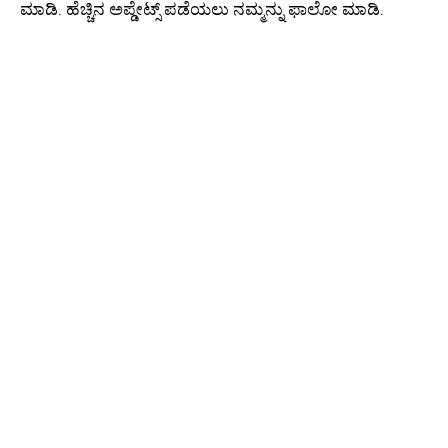
ಮಾಡಿ. ಹೆಚ್ಚಿನ ಅಪ್ಡೇಟ್ಸ್ ಪಡೆಯಲು ನಮ್ಮನ್ನು ಫಾಲೋ ಮಾಡಿ.