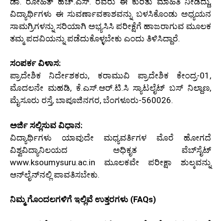
ಡಾ. ರೋಹಿತ್ ಹೆಚ್.ಎಸ್. ರವರು ಈ ಕುರಿತು ಮಾಹಿತಿ ನೀಡಿದ್ದು,
ವಿದ್ಯಾರ್ಥಿಗಳು ಈ ಸುವರ್ಣಾವಕಾಶವನ್ನು ಬಳಸಿಕೊಂಡು ಅಧ್ಯಯನ
ಸಾಮಗ್ರಿಗಳನ್ನು ಸರಿಯಾಗಿ ಅಭ್ಯಸಿಸಿ ಪರೀಕ್ಷೆಗೆ ಹಾಜರಾಗುವ ಮೂಲಕ
ತಮ್ಮ ಪದವಿಯನ್ನು ಪಡೆದುಕೊಳ್ಳಬೇಕು ಎಂದು ತಿಳಿಸಿದ್ದಾರೆ.
ಸಂಪರ್ಕ ವಿಳಾಸ:
ಪ್ರಾದೇಶಿಕ ನಿರ್ದೇಶಕರು, ಕರಾಮುವಿ ಪ್ರಾದೇಶಿಕ ಕೇಂದ್ರ-01,
ಮೊದಲನೇ ಮಹಡಿ, ಕೆ.ಎಸ್.ಆರ್.ಟಿ.ಸಿ ಸ್ಯಾಟಲೈಟ್ ಬಸ್ ನಿಲ್ದಾಣ,
ಮೈಸೂರು ರಸ್ತೆ, ಬಾಪೂಜಿನಗರ, ಬೆಂಗಳೂರು-560026.
ಅರ್ಜಿ ಸಲ್ಲಿಸುವ ವಿಧಾನ:
ವಿದ್ಯಾರ್ಥಿಗಳು ಯಾವುದೇ ಮಧ್ಯವರ್ತಿಗಳ ಮೊರೆ ಹೋಗದೆ
ವಿಶ್ವವಿದ್ಯಾನಿಲಯದ ಅಧಿಕೃತ ವೆಬ್‌ಸೈಟ್
www.ksoumysuru.ac.in
ಮೂಲಕವೇ ಪರೀಕ್ಷಾ ಶುಲ್ಕವನ್ನು
ಆನ್‌ಲೈನ್‌ನಲ್ಲಿ ಪಾವತಿಸಬೇಕು.
ನಿಮ್ಮ ಗೊಂದಲಗಳಿಗೆ ಇಲ್ಲಿವೆ ಉತ್ತರಗಳು (FAQs)