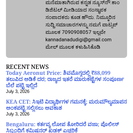
ಮನೆಮಾತಾಗಿರುವ ಕನ್ನಡ ನ್ಯೂಸ್‌ನೌ.ಕಾಂ
ಡಿಜಿಟಲ್‌ ಮೀಡಿಯಾದ ಸಂಸ್ಥಾಪಕ
ಸಂಪಾದಕರು ಕೂಡ ಹೌದು. ನಿಮ್ಮೂರಿನ
ಸುದ್ದಿ ಸಮಾಚಾರಗಳನ್ನು ನಮಗೆ ವಾಟ್ಸಪ್‌
ಮೂಲಕ 7090908057 ಇಲ್ಲವೇ
kannadanadudigi@gmail.com
ಮೇಲ್‌ ಮೂಲಕ ಕಳುಹಿಸಿಕೊಡಿ
RECENT NEWS
Today Aeronut Price: ಶಿವಮೊಗ್ಗದಲ್ಲಿ ₹88,099
ತಲುಪಿದ ಅಡಿಕೆ ದರ; ರಾಜ್ಯದ ಇತರೆ ಮಾರುಕಟ್ಟೆಗಳ ಸಂಪೂರ್ಣ
ಬೆಲೆ ಪಟ್ಟಿ ಇಲ್ಲಿದೆ
July 3, 2026
KEA CET: ಸಿಇಟಿ ವಿದ್ಯಾರ್ಥಿಗಳ ಗಮನಕ್ಕೆ; ಮರುಮೌಲ್ಯಮಾಪನ
ಅಂಕಪಟ್ಟಿ ಸಲ್ಲಿಸಲು ಅವಕಾಶ
July 3, 2026
Bengaluru: ಕರ್ತವ್ಯ ಲೋಪ ತೋರಿದರೆ ವಜಾ; ಪೊಲೀಸ್
ಸಿಬ್ಬಂದಿಗೆ ಕಮಿಷನರ್ ಖಡಕ್ ಎಚ್ಚರಿಕೆ