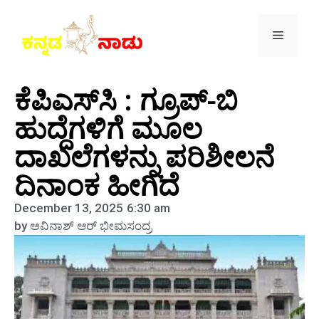
ಕೆಪಿಎಸ್‍ಸಿ : ಗ್ರೂಪ್-ಬಿ
ಹುದ್ದೆಗಳಿಗೆ ಮೂಲ
ದಾಖಲೆಗಳನ್ನು ಪರಿಶೀಲನೆ
ದಿನಾಂಕ ಹೀಗಿದೆ
December 13, 2025
6:30 am
by
ಅವಿನಾಶ್‌ ಆರ್‌ ಭೀಮಸಂದ್ರ