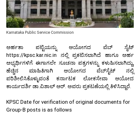
Karnataka Public Service Commission
ಅರ್ಹತಾ ಪಟ್ಟಿಯನ್ನು ಆಯೋಗದ ವೆಬ್ ಸೈಟ್
https://kpsc.kar.nic.in ನಲ್ಲಿ ಪ್ರಕಟಿಸಲಾಗಿದೆ ಹಾಗೂ ಅರ್ಹ
ಅಭ್ಯರ್ಥಿಗಳಿಗೆ ಈಗಾಗಲೇ ಸೂಚನಾ ಪತ್ರಗಳನ್ನು ಕಳುಹಿಸಲಾಗಿದ್ದು,
ಹೆಚ್ಚಿನ ಮಾಹಿತಿಗಾಗಿ ಆಯೋಗದ ವೆಬ್‍ಸೈಟ್ ನಲ್ಲಿ
ಪರಿಶೀಲಿಸಿಕೊಳ್ಳುವಂತೆ ಕರ್ನಾಟಕ ಲೋಕಸೇವಾ ಆಯೋದ
ಕಾರ್ಯದರ್ಶಿ ಡಾ.ವಿಶಾಲ್ ಆರ್. ಅವರು ಪ್ರಕಟಣೆಯಲ್ಲಿ ತಿಳಿಸಿದ್ದಾರೆ.
KPSC Date for verification of original documents for
Group-B posts is as follows