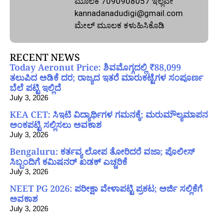
ಮೂಲಕ 7090908057 ಇಲ್ಲವೇ
kannadanadudigi@gmail.com
ಮೇಲ್‌ ಮೂಲಕ ಕಳುಹಿಸಿಕೊಡಿ
RECENT NEWS
Today Aeronut Price: ಶಿವಮೊಗ್ಗದಲ್ಲಿ ₹88,099
ತಲುಪಿದ ಅಡಿಕೆ ದರ; ರಾಜ್ಯದ ಇತರೆ ಮಾರುಕಟ್ಟೆಗಳ ಸಂಪೂರ್ಣ
ಬೆಲೆ ಪಟ್ಟಿ ಇಲ್ಲಿದೆ
July 3, 2026
KEA CET: ಸಿಇಟಿ ವಿದ್ಯಾರ್ಥಿಗಳ ಗಮನಕ್ಕೆ; ಮರುಮೌಲ್ಯಮಾಪನ
ಅಂಕಪಟ್ಟಿ ಸಲ್ಲಿಸಲು ಅವಕಾಶ
July 3, 2026
Bengaluru: ಕರ್ತವ್ಯ ಲೋಪ ತೋರಿದರೆ ವಜಾ; ಪೊಲೀಸ್
ಸಿಬ್ಬಂದಿಗೆ ಕಮಿಷನರ್ ಖಡಕ್ ಎಚ್ಚರಿಕೆ
July 3, 2026
NEET PG 2026: ಪರೀಕ್ಷಾ ವೇಳಾಪಟ್ಟಿ ಪ್ರಕಟ; ಅರ್ಜಿ ಸಲ್ಲಿಕೆಗೆ
ಅವಕಾಶ
July 3, 2026