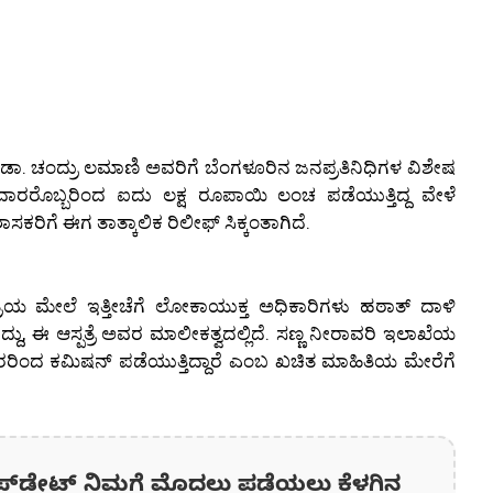
ಾಸಕ ಡಾ. ಚಂದ್ರು ಲಮಾಣಿ ಅವರಿಗೆ ಬೆಂಗಳೂರಿನ ಜನಪ್ರತಿನಿಧಿಗಳ ವಿಶೇಷ
ಾರರೊಬ್ಬರಿಂದ ಐದು ಲಕ್ಷ ರೂಪಾಯಿ ಲಂಚ ಪಡೆಯುತ್ತಿದ್ದ ವೇಳೆ
ಶಾಸಕರಿಗೆ ಈಗ ತಾತ್ಕಾಲಿಕ ರಿಲೀಫ್ ಸಿಕ್ಕಂತಾಗಿದೆ.
್ಪತ್ರೆಯ ಮೇಲೆ ಇತ್ತೀಚೆಗೆ ಲೋಕಾಯುಕ್ತ ಅಧಿಕಾರಿಗಳು ಹಠಾತ್ ದಾಳಿ
ದ್ದು, ಈ ಆಸ್ಪತ್ರೆ ಅವರ ಮಾಲೀಕತ್ವದಲ್ಲಿದೆ. ಸಣ್ಣ ನೀರಾವರಿ ಇಲಾಖೆಯ
ಿಂದ ಕಮಿಷನ್ ಪಡೆಯುತ್ತಿದ್ದಾರೆ ಎಂಬ ಖಚಿತ ಮಾಹಿತಿಯ ಮೇರೆಗೆ
ಪ್‌ಡೇಟ್‌ ನಿಮಗೆ ಮೊದಲು ಪಡೆಯಲು ಕೆಳಗಿನ