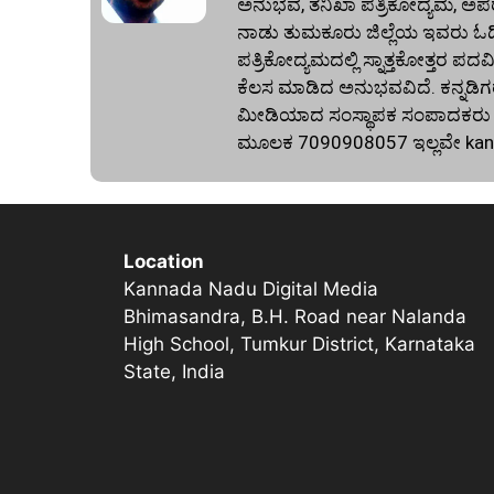
ಅನುಭವ, ತನಿಖಾ ಪತ್ರಿಕೋದ್ಯಮ, ಅಪರ
ನಾಡು ತುಮಕೂರು ಜಿಲ್ಲೆಯ ಇವರು ಓದಿದ್
ಪತ್ರಿಕೋದ್ಯಮದಲ್ಲಿ ಸ್ನಾತ್ತಕೋತ್ತರ ಪದವಿ
ಕೆಲಸ ಮಾಡಿದ ಅನುಭವವಿದೆ. ಕನ್ನಡಿಗರ
ಮೀಡಿಯಾದ ಸಂಸ್ಥಾಪಕ ಸಂಪಾದಕರು ಕೂಡ
ಮೂಲಕ 7090908057 ಇಲ್ಲವೇ
ka
Location
Kannada Nadu Digital Media
Bhimasandra, B.H. Road near Nalanda
High School, Tumkur District, Karnataka
State, India