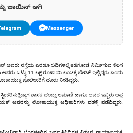
ನ್ನು ಜಾಯಿನ್ ಆಗಿ
Telegram
Messenger
ರ್ ಅವರು ರಸ್ತೆಯ ಎರಡೂ ಬದಿಗಳಲ್ಲಿ ತಡೆಗೋಡೆ ನಿರ್ಮಿಸುವ ಕೆಲಸ
 ಅವರು ಒಟ್ಟು 11 ಲಕ್ಷ ರೂಪಾಯಿ ಲಂಚಕ್ಕೆ ಬೇಡಿಕೆ ಇಟ್ಟಿದ್ದರು ಎಂದು
ಲೋಕಾಯುಕ್ತ ಪೊಲೀಸರಿಗೆ ದೂರು ನೀಡಿದ್ದರು.
ೀಕರಿಸುತ್ತಿದ್ದಾಗ ಶಾಸಕ ಚಂದ್ರು ಲಮಾಣಿ ಹಾಗೂ ಅವರ ಇಬ್ಬರು ಆಪ್ತ
 ಅವರನ್ನು ಲೋಕಾಯುಕ್ತ ಅಧಿಕಾರಿಗಳು ವಶಕ್ಕೆ ಪಡೆದಿದ್ದರು.
ೀನಿಗಾಗಿ ಬೆಂಗಳೂರಿನ ಜನಪ್ರತಿನಿಧಿಗಳ ವಿಶೇಷ ನ್ಯಾಯಾಲಯಕ್ಕೆ