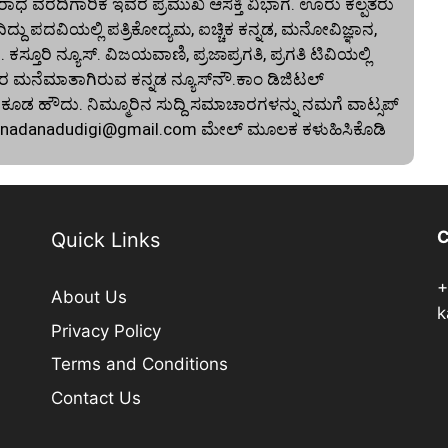
ಾಧ ವರದಿಗಾರಿಕೆ ಇವರ ಪ್ರಮುಖ ಆಸಕ್ತಿ ವಿಭಾಗ. ಊರು ಕಲ್ಪತರು
ದು ಪದವಿಯಲ್ಲಿ ಪತ್ರಿಕೋದ್ಯಮ, ಐಚ್ಚಿಕ ಕನ್ನಡ, ಮನೋವಿಜ್ಞಾನ,
. ಕಸ್ತೂರಿ ನ್ಯೂಸ್‌. ವಿಜಯವಾಣಿ, ಪ್ರಜಾಪ್ರಗತಿ, ಪ್ರಗತಿ ಟಿವಿಯಲ್ಲಿ
 ಮನೆಮಾತಾಗಿರುವ ಕನ್ನಡ ನ್ಯೂಸ್‌ನೌ.ಕಾಂ ಡಿಜಿಟಲ್‌
 ಹೌದು. ನಿಮ್ಮೂರಿನ ಸುದ್ದಿ ಸಮಾಚಾರಗಳನ್ನು ನಮಗೆ ವಾಟ್ಸಪ್‌
nnadanadudigi@gmail.com
ಮೇಲ್‌ ಮೂಲಕ ಕಳುಹಿಸಿಕೊಡಿ
C
Quick Links
+
About Us
k
Privacy Policy
Terms and Conditions
Contact Us