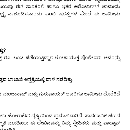
ನ್ಯಾಯಾಲಯವು ಈಗ ಶಾಸಕರಿಗೆ ಹಾಗೂ ಇತರ ಆರೋಪಿಗಳಿಗೆ ಜಾಮೀನು
ಸಾಕ್ಷ್ಯ ನಾಶಪಡಿಸಬಾರದು ಎಂಬ ಷರತ್ತುಗಳ ಮೇಲೆ ಈ ಜಾಮೀನು
ತು?
ಕ್ಷ ರೂ. ಲಂಚ ಪಡೆಯುತ್ತಿದ್ದಾಗ ಲೋಕಾಯುಕ್ತ ಪೊಲೀಸರು ಅವರನ್ನು
ದ ಬಾಲಾಜಿ ಆಸ್ಪತ್ರೆಯಲ್ಲಿ ದಾಳಿ ನಡೆದಿತ್ತು.
ದ ಮಂಜುನಾಥ್ ಮತ್ತು ಗುರುನಾಯಕ್ ಅವರಿಗೂ ಜಾಮೀನು ದೊರೆತಿದೆ
ಿರೋಧಿ ಹೋರಾಟದ ದೃಷ್ಟಿಯಿಂದ ಪ್ರಮುಖವಾಗಿದೆ. ಸಾರ್ವಜನಿಕ ಹಣದ
ೃತಿ ಮೂಡಿಸಲು ಈ ಲೇಖನವನ್ನು ನಿಮ್ಮ ಸ್ನೇಹಿತರು ಮತ್ತು ವಾಟ್ಸಾಪ್