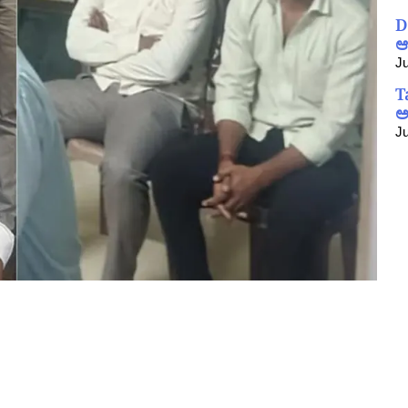
D
ಆ
Ju
T
ಅ
Ju