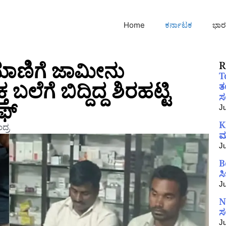
Home
ಕರ್ನಾಟಕ
ಭಾರ
ಲಮಾಣಿಗೆ ಜಾಮೀನು
R
T
ಗೆ ಬಿದ್ದಿದ್ದ ಶಿರಹಟ್ಟಿ
ತ
ಸಂ
ಫ್
Ju
K
ದ್ರ
ಮ
Ju
B
ಸ
Ju
N
ಸ
Ju