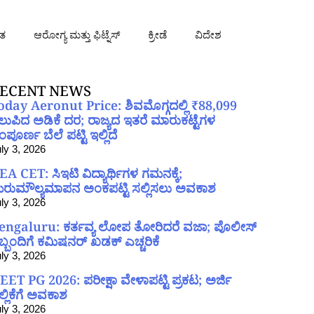
ತ
ಆರೋಗ್ಯ ಮತ್ತು ಫಿಟ್ನೆಸ್
ಕ್ರೀಡೆ
ವಿದೇಶ
ECENT NEWS
oday Aeronut Price: ಶಿವಮೊಗ್ಗದಲ್ಲಿ ₹88,099
ಲುಪಿದ ಅಡಿಕೆ ದರ; ರಾಜ್ಯದ ಇತರೆ ಮಾರುಕಟ್ಟೆಗಳ
ಪೂರ್ಣ ಬೆಲೆ ಪಟ್ಟಿ ಇಲ್ಲಿದೆ
ly 3, 2026
EA CET: ಸಿಇಟಿ ವಿದ್ಯಾರ್ಥಿಗಳ ಗಮನಕ್ಕೆ;
ರುಮೌಲ್ಯಮಾಪನ ಅಂಕಪಟ್ಟಿ ಸಲ್ಲಿಸಲು ಅವಕಾಶ
ly 3, 2026
engaluru: ಕರ್ತವ್ಯ ಲೋಪ ತೋರಿದರೆ ವಜಾ; ಪೊಲೀಸ್
ಿಬ್ಬಂದಿಗೆ ಕಮಿಷನರ್ ಖಡಕ್ ಎಚ್ಚರಿಕೆ
ly 3, 2026
EET PG 2026: ಪರೀಕ್ಷಾ ವೇಳಾಪಟ್ಟಿ ಪ್ರಕಟ; ಅರ್ಜಿ
ಲ್ಲಿಕೆಗೆ ಅವಕಾಶ
ly 3, 2026