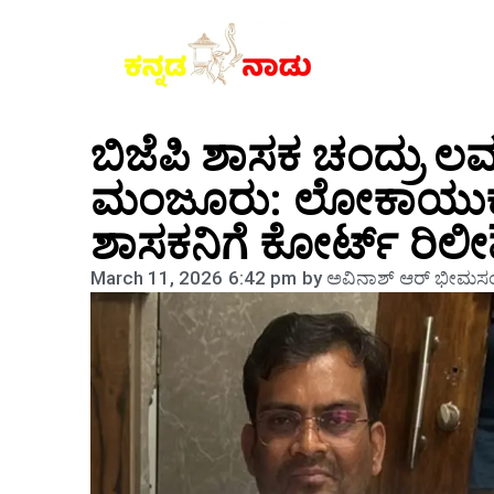
ಬಿಜೆಪಿ ಶಾಸಕ ಚಂದ್ರು 
ಮಂಜೂರು: ಲೋಕಾಯುಕ್ತ ಬಲೆ
ಶಾಸಕನಿಗೆ ಕೋರ್ಟ್ ರಿಲೀ
March 11, 2026
6:42 pm
by
ಅವಿನಾಶ್‌ ಆರ್‌ ಭೀಮಸಂ