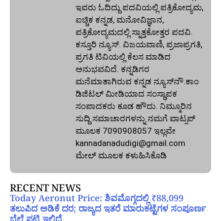
ಇವರು ಓದಿದ್ದು ಪದವಿಯಲ್ಲಿ ಪತ್ರಿಕೋದ್ಯಮ,
ಐಚ್ಚಿಕ ಕನ್ನಡ, ಮನೋವಿಜ್ಞಾನ,
ಪತ್ರಿಕೋದ್ಯಮದಲ್ಲಿ ಸ್ನಾತ್ತಕೋತ್ತರ ಪದವಿ.
ಕಸ್ತೂರಿ ನ್ಯೂಸ್‌. ವಿಜಯವಾಣಿ, ಪ್ರಜಾಪ್ರಗತಿ,
ಪ್ರಗತಿ ಟಿವಿಯಲ್ಲಿ ಕೆಲಸ ಮಾಡಿದ
ಅನುಭವವಿದೆ. ಕನ್ನಡಿಗರ
ಮನೆಮಾತಾಗಿರುವ ಕನ್ನಡ ನ್ಯೂಸ್‌ನೌ.ಕಾಂ
ಡಿಜಿಟಲ್‌ ಮೀಡಿಯಾದ ಸಂಸ್ಥಾಪಕ
ಸಂಪಾದಕರು ಕೂಡ ಹೌದು. ನಿಮ್ಮೂರಿನ
ಸುದ್ದಿ ಸಮಾಚಾರಗಳನ್ನು ನಮಗೆ ವಾಟ್ಸಪ್‌
ಮೂಲಕ 7090908057 ಇಲ್ಲವೇ
kannadanadudigi@gmail.com
ಮೇಲ್‌ ಮೂಲಕ ಕಳುಹಿಸಿಕೊಡಿ
RECENT NEWS
Today Aeronut Price: ಶಿವಮೊಗ್ಗದಲ್ಲಿ ₹88,099
ತಲುಪಿದ ಅಡಿಕೆ ದರ; ರಾಜ್ಯದ ಇತರೆ ಮಾರುಕಟ್ಟೆಗಳ ಸಂಪೂರ್ಣ
ಬೆಲೆ ಪಟ್ಟಿ ಇಲ್ಲಿದೆ