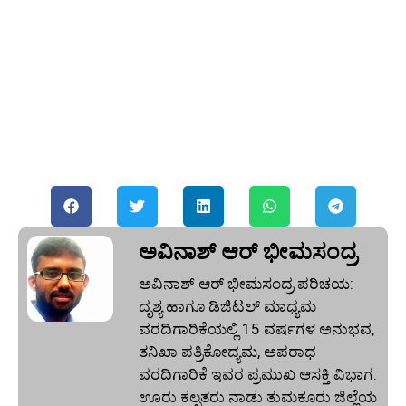
ಅವಿನಾಶ್‌ ಆರ್‌ ಭೀಮಸಂದ್ರ
ಅವಿನಾಶ್‌ ಆರ್‌ ಭೀಮಸಂದ್ರ ಪರಿಚಯ:
ದೃಶ್ಯ ಹಾಗೂ ಡಿಜಿಟಲ್ ಮಾಧ್ಯಮ
ವರದಿಗಾರಿಕೆಯಲ್ಲಿ 15 ವರ್ಷಗಳ ಅನುಭವ,
ತನಿಖಾ ಪತ್ರಿಕೋದ್ಯಮ, ಅಪರಾಧ
ವರದಿಗಾರಿಕೆ ಇವರ ಪ್ರಮುಖ ಆಸಕ್ತಿ ವಿಭಾಗ.
ಊರು ಕಲ್ಪತರು ನಾಡು ತುಮಕೂರು ಜಿಲ್ಲೆಯ