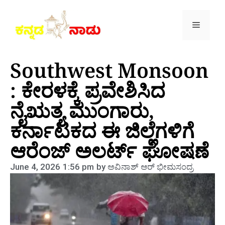
Southwest Monsoon
: ಕೇರಳಕ್ಕೆ ಪ್ರವೇಶಿಸಿದ
ನೈಋತ್ಯ ಮುಂಗಾರು,
ಕರ್ನಾಟಕದ ಈ ಜಿಲ್ಲೆಗಳಿಗೆ
ಆರೆಂಜ್ ಅಲರ್ಟ್ ಘೋಷಣೆ
June 4, 2026
1:56 pm
by
ಅವಿನಾಶ್‌ ಆರ್‌ ಭೀಮಸಂದ್ರ