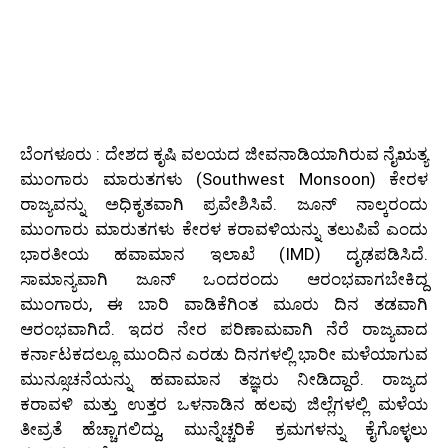
ಬೆಂಗಳೂರು : ದೇಶದ ಕೃಷಿ ವಲಯದ ಜೀವನಾಡಿಯಾಗಿರುವ ನೈಋತ್ಯ
ಮುಂಗಾರು ಮಾರುತಗಳು (Southwest Monsoon) ಕೇರಳ
ರಾಜ್ಯವನ್ನು ಅಧಿಕೃತವಾಗಿ ಪ್ರವೇಶಿಸಿವೆ. ಜೂನ್ ನಾಲ್ಕರಂದು
ಮುಂಗಾರು ಮಾರುತಗಳು ಕೇರಳ ಕರಾವಳಿಯನ್ನು ತಲುಪಿವೆ ಎಂದು
ಭಾರತೀಯ ಹವಾಮಾನ ಇಲಾಖೆ (IMD) ದೃಢಪಡಿಸಿದೆ.
ಸಾಮಾನ್ಯವಾಗಿ ಜೂನ್ ಒಂದರಂದು ಆರಂಭವಾಗಬೇಕಿದ್ದ
ಮುಂಗಾರು, ಈ ಬಾರಿ ವಾಡಿಕೆಗಿಂತ ಮೂರು ದಿನ ತಡವಾಗಿ
ಆರಂಭವಾಗಿದೆ. ಇದರ ನೇರ ಪರಿಣಾಮವಾಗಿ ನೆರೆ ರಾಜ್ಯವಾದ
ಕರ್ನಾಟಕದಲ್ಲೂ ಮುಂದಿನ ಎರಡು ದಿನಗಳಲ್ಲಿ ಭಾರೀ ಮಳೆಯಾಗುವ
ಮುನ್ಸೂಚನೆಯನ್ನು ಹವಾಮಾನ ತಜ್ಞರು ನೀಡಿದ್ದಾರೆ. ರಾಜ್ಯದ
ಕರಾವಳಿ ಮತ್ತು ಉತ್ತರ ಒಳನಾಡಿನ ಹಲವು ಜಿಲ್ಲೆಗಳಲ್ಲಿ ಮಳೆಯ
ತೀವ್ರತೆ ಹೆಚ್ಚಾಗಲಿದ್ದು, ಮುನ್ನೆಚ್ಚರಿಕೆ ಕ್ರಮಗಳನ್ನು ಕೈಗೊಳ್ಳಲು