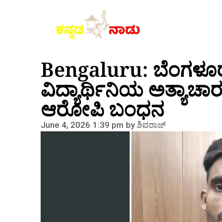
Bengaluru: ಬೆಂಗಳೂರು ವ
ವಿದ್ಯಾರ್ಥಿನಿಯ ಅತ್ಯಾಚಾ
ಆರೋಪಿ ಬಂಧನ
June 4, 2026
1:39 pm
by
ಶಿವರಾಜ್