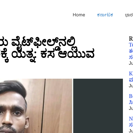
Home
ಕರ್ನಾಟಕ
ಭಾರ
ೈಟ್‌ಫೀಲ್ಡ್‌ನಲ್ಲಿ
R
T
ರಕ್ಕೆ ಯತ್ನ: ಕಸ ಆಯುವ
ತ
ಸಂ
Ju
K
ಮ
Ju
B
ಸ
Ju
N
ಸ
Ju