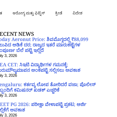
ತ
ಆರೋಗ್ಯ ಮತ್ತು ಫಿಟ್ನೆಸ್
ಕ್ರೀಡೆ
ವಿದೇಶ
ECENT NEWS
oday Aeronut Price: ಶಿವಮೊಗ್ಗದಲ್ಲಿ ₹88,099
ಲುಪಿದ ಅಡಿಕೆ ದರ; ರಾಜ್ಯದ ಇತರೆ ಮಾರುಕಟ್ಟೆಗಳ
ಪೂರ್ಣ ಬೆಲೆ ಪಟ್ಟಿ ಇಲ್ಲಿದೆ
ly 3, 2026
EA CET: ಸಿಇಟಿ ವಿದ್ಯಾರ್ಥಿಗಳ ಗಮನಕ್ಕೆ;
ರುಮೌಲ್ಯಮಾಪನ ಅಂಕಪಟ್ಟಿ ಸಲ್ಲಿಸಲು ಅವಕಾಶ
ly 3, 2026
engaluru: ಕರ್ತವ್ಯ ಲೋಪ ತೋರಿದರೆ ವಜಾ; ಪೊಲೀಸ್
ಿಬ್ಬಂದಿಗೆ ಕಮಿಷನರ್ ಖಡಕ್ ಎಚ್ಚರಿಕೆ
ly 3, 2026
EET PG 2026: ಪರೀಕ್ಷಾ ವೇಳಾಪಟ್ಟಿ ಪ್ರಕಟ; ಅರ್ಜಿ
ಲ್ಲಿಕೆಗೆ ಅವಕಾಶ
ly 3, 2026