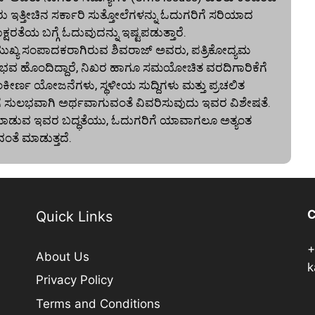
ರು ಇತ್ತೀಚಿನ ಸರ್ಕಾರಿ ಸುತ್ತೋಲೆಗಳನ್ನು ಓದುಗರಿಗೆ ಸರಿಯಾದ
ರತೆಯ ಬಗ್ಗೆ ಓದುವುದನ್ನು ಇಷ್ಟಪಡುತ್ತಾರೆ.
್ಯ ಸಂಪಾದಕರಾಗಿರುವ ಶಿವರಾಜ್ ಅವರು, ಪತ್ರಿಕೋದ್ಯಮ
ನ ಅನುಭವ ಹೊಂದಿದ್ದಾರೆ, ನಿಖರ ಹಾಗೂ ಸಮಯೋಚಿತ ವರದಿಗಾರಿಕೆಗೆ
ಂಕೀರ್ಣ ಯೋಜನೆಗಳು, ಸ್ಥಳೀಯ ಸುದ್ದಿಗಳು ಮತ್ತು ಪ್ರಚಲಿತ
ಗೆ ಸುಲಭವಾಗಿ ಅರ್ಥವಾಗುವಂತೆ ವಿವರಿಸುವುದು ಇವರ ವಿಶೇಷತೆ.
ದಿ ಮಾಡುವ ಇವರ ಬದ್ಧತೆಯು, ಓದುಗರಿಗೆ ಯಾವಾಗಲೂ ಅತ್ಯಂತ
ವಂತೆ ಮಾಡುತ್ತದೆ.
C
Quick Links
+
About Us
k
Privacy Policy
Terms and Conditions