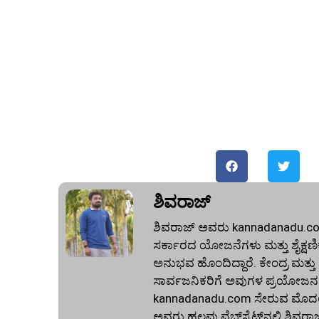
ಶಿವರಾಜ್
ಶಿವರಾಜ್ ಅವರು kannadanadu.com 
ಸರ್ಕಾರದ ಯೋಜನೆಗಳು ಮತ್ತು ಶೈಕ್ಷಣಿಕ 
ಅನುಭವ ಹೊಂದಿದ್ದಾರೆ. ಕೇಂದ್ರ ಮತ್ತ
ಸಾರ್ವಜನಿಕರಿಗೆ ಅವುಗಳ ಪ್ರಯೋಜನಗ
kannadanadu.com ಸೇರುವ ಮೊದಲು, ಹ
ಅವರು ಹಲವು ವೆಬ್‌ಸೈಟ್‌ನಲ್ಲಿ ಶಿವರಾ