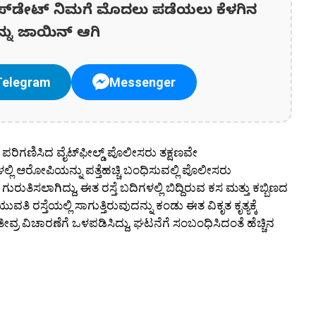
ಪ್‌ಡೇಟ್‌ ನಿಮಗೆ ಮೊದಲು ಪಡೆಯಲು ಕೆಳಗಿನ
ನ್ನು ಜಾಯಿನ್ ಆಗಿ
Telegram
Messenger
ಪರಿಗಣಿಸಿದ ವೈಟ್‌ಫೀಲ್ಡ್ ಪೊಲೀಸರು ತಕ್ಷಣವೇ
ಳಲ್ಲಿ ಆರೋಪಿಯನ್ನು ಪತ್ತೆಹಚ್ಚಿ ಬಂಧಿಸುವಲ್ಲಿ ಪೊಲೀಸರು
ತಿಸಲಾಗಿದ್ದು, ಈತ ರಸ್ತೆ ಬದಿಗಳಲ್ಲಿ ಬಿದ್ದಿರುವ ಕಸ ಮತ್ತು ಕಬ್ಬಿಣದ
ತಿ ರಸ್ತೆಯಲ್ಲಿ ಸಾಗುತ್ತಿರುವುದನ್ನು ಕಂಡು ಈತ ವಿಕೃತ ಕೃತ್ಯಕ್ಕೆ
 ತೀವ್ರ ವಿಚಾರಣೆಗೆ ಒಳಪಡಿಸಿದ್ದು, ಘಟನೆಗೆ ಸಂಬಂಧಿಸಿದಂತೆ ಹೆಚ್ಚಿನ