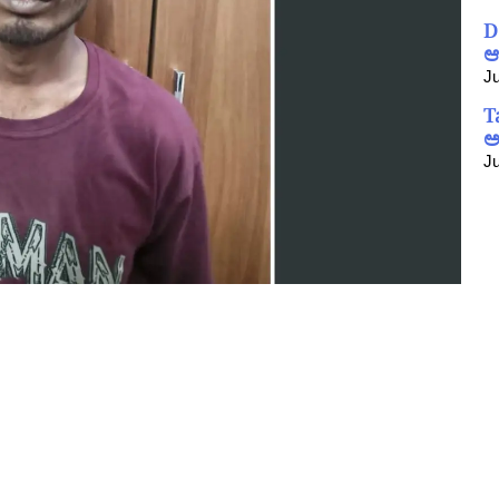
D
ಆ
Ju
T
ಅ
Ju