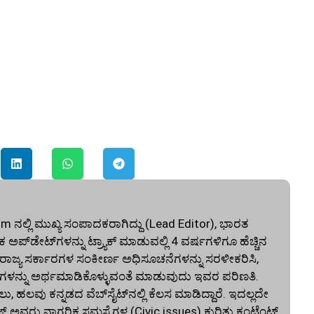
ನಲ್ಲಿ ಮುಖ್ಯ ಸಂಪಾದಕರಾಗಿದ್ದು (Lead Editor), ಭಾರತ
ಅಪ್‌ಡೇಟ್‌ಗಳನ್ನು ಟ್ರ್ಯಾಕ್ ಮಾಡುವಲ್ಲಿ 4 ವರ್ಷಗಳಿಗೂ ಹೆಚ್ಚಿನ
ು ರಾಜ್ಯ ಸರ್ಕಾರಗಳ ಸಂಕೀರ್ಣ ಅಧಿಸೂಚನೆಗಳನ್ನು ಸರಳೀಕರಿಸಿ,
ಳನ್ನು ಅರ್ಥಮಾಡಿಕೊಳ್ಳುವಂತೆ ಮಾಡುವುದು ಇವರ ಪರಿಣತಿ.
ಲವು ಕನ್ನಡದ ವೆಬ್‌ಸೈಟ್‌ನಲ್ಲಿ ಕೆಲಸ ಮಾಡಿದ್ದಾರೆ. ಇದಲ್ಲದೇ
ಜ್ ಅವರು ನಾಗರಿಕ ಸಮಸ್ಯೆಗಳ (Civic issues) ಕುರಿತು ಕಂಟೆಂಟ್