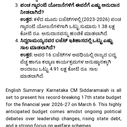
ಪಂಚ ಗ್ಯಾರಂಟಿ ಯೋಜನೆಗಳಿಗೆ ಈವರೆಗೆ ಎಷ್ಟು ಅನುದಾನ
ನೀಡಲಾಗಿದೆ?
ಉತ್ತರ:
ಕಳೆದ ಮೂರು ಬಜೆಟ್‌ಗಳಲ್ಲಿ (2023-2026) ಪಂಚ
ಗ್ಯಾರಂಟಿ ಯೋಜನೆಗಳಿಗಾಗಿ ಒಟ್ಟು ಸುಮಾರು 1.38 ಲಕ್ಷ
ಕೋಟಿ ರೂ. ಅನುದಾನವನ್ನು ಹಂಚಿಕೆ ಮಾಡಲಾಗಿದೆ.
ಸಿದ್ದರಾಮಯ್ಯನವರ ಬಜೆಟ್ ಇತಿಹಾಸದಲ್ಲಿ ಒಟ್ಟು ಎಷ್ಟು
ಸಾಲ ಮಾಡಲಾಗಿದೆ?
ಉತ್ತರ:
ಅವರ 16 ಬಜೆಟ್‌ಗಳ ಅವಧಿಯಲ್ಲಿ ರಾಜ್ಯದ ಬದ್ಧ
ವೆಚ್ಚ ಹಾಗೂ ಕಲ್ಯಾಣ ಕಾರ್ಯಕ್ರಮಗಳ ಅನುಷ್ಠಾನಕ್ಕಾಗಿ
ಅಂದಾಜು ಒಟ್ಟು 4.91 ಲಕ್ಷ ಕೋಟಿ ರೂ. ಸಾಲ
ಮಾಡಲಾಗಿದೆ.
English Summary: Karnataka CM Siddaramaiah is all
set to present his record-breaking 17th state budget
for the financial year 2026-27 on March 6. This highly
anticipated budget comes amidst ongoing political
debates over leadership changes, rising state debt,
and a strong focus on welfare schemes.