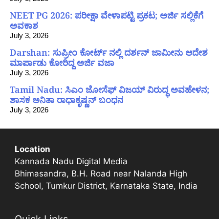
NEET PG 2026: ಪರೀಕ್ಷಾ ವೇಳಾಪಟ್ಟಿ ಪ್ರಕಟ; ಅರ್ಜಿ ಸಲ್ಲಿಕೆಗೆ
ಅವಕಾಶ
July 3, 2026
Darshan: ಸುಪ್ರೀಂ ಕೋರ್ಟ್ ನಲ್ಲಿ ದರ್ಶನ್ ಜಾಮೀನು ಆದೇಶ
ಮಾರ್ಪಾಡು ಕೋರಿದ್ದ ಅರ್ಜಿ ವಜಾ
July 3, 2026
Tamil Nadu: ಸಿಎಂ ಜೋಸೆಫ್ ವಿಜಯ್ ವಿರುದ್ಧ ಅವಹೇಳನ;
ಶಾಸಕ ಅನಿತಾ ರಾಧಾಕೃಷ್ಣನ್ ಬಂಧನ
July 3, 2026
Location
Kannada Nadu Digital Media
Bhimasandra, B.H. Road near Nalanda High
School, Tumkur District, Karnataka State, India