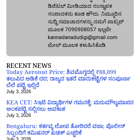
ಡಿಜಿಟಲ್‌ ಮೀಡಿಯಾದ ಸಂಸ್ಥಾಪಕ
ಸಂಪಾದಕರು ಕೂಡ ಹೌದು. ನಿಮ್ಮೂರಿನ
ಸುದ್ದಿ ಸಮಾಚಾರಗಳನ್ನು ನಮಗೆ ವಾಟ್ಸಪ್‌
ಮೂಲಕ 7090908057 ಇಲ್ಲವೇ
kannadanadudigi@gmail.com
ಮೇಲ್‌ ಮೂಲಕ ಕಳುಹಿಸಿಕೊಡಿ
RECENT NEWS
Today Aeronut Price: ಶಿವಮೊಗ್ಗದಲ್ಲಿ ₹88,099
ತಲುಪಿದ ಅಡಿಕೆ ದರ; ರಾಜ್ಯದ ಇತರೆ ಮಾರುಕಟ್ಟೆಗಳ ಸಂಪೂರ್ಣ
ಬೆಲೆ ಪಟ್ಟಿ ಇಲ್ಲಿದೆ
July 3, 2026
KEA CET: ಸಿಇಟಿ ವಿದ್ಯಾರ್ಥಿಗಳ ಗಮನಕ್ಕೆ; ಮರುಮೌಲ್ಯಮಾಪನ
ಅಂಕಪಟ್ಟಿ ಸಲ್ಲಿಸಲು ಅವಕಾಶ
July 3, 2026
Bengaluru: ಕರ್ತವ್ಯ ಲೋಪ ತೋರಿದರೆ ವಜಾ; ಪೊಲೀಸ್
ಸಿಬ್ಬಂದಿಗೆ ಕಮಿಷನರ್ ಖಡಕ್ ಎಚ್ಚರಿಕೆ
July 3, 2026