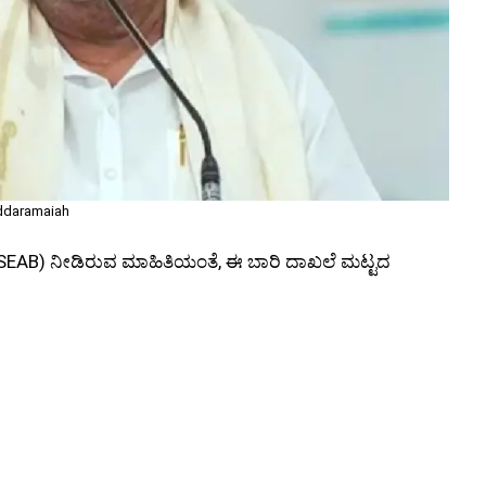
ddaramaiah
(KSEAB) ನೀಡಿರುವ ಮಾಹಿತಿಯಂತೆ, ಈ ಬಾರಿ ದಾಖಲೆ ಮಟ್ಟದ