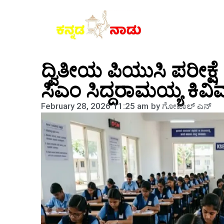
ದ್ವಿತೀಯ ಪಿಯುಸಿ ಪರೀಕ್ಷೆ 
ಸಿಎಂ ಸಿದ್ದರಾಮಯ್ಯ ಕಿವ
February 28, 2026
11:25 am
by
ಗೋಪಾಲ್‌ ಎನ್‌