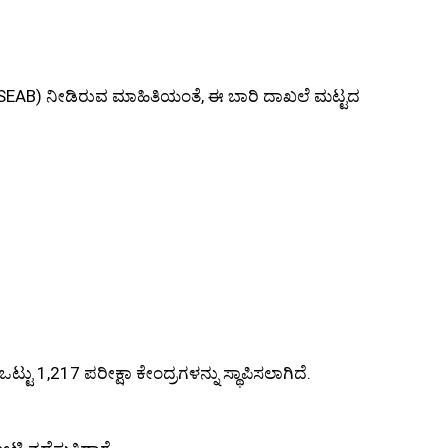
(KSEAB) ನೀಡಿರುವ ಮಾಹಿತಿಯಂತೆ, ಈ ಬಾರಿ ದಾಖಲೆ ಮಟ್ಟದ
ಟ್ಟು 1,217 ಪರೀಕ್ಷಾ ಕೇಂದ್ರಗಳನ್ನು ಸ್ಥಾಪಿಸಲಾಗಿದೆ.