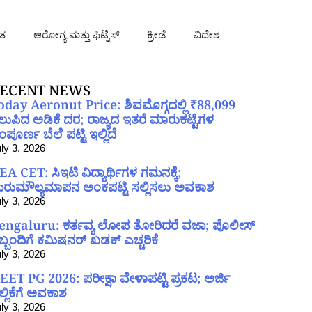
ತ
ಆರೋಗ್ಯ ಮತ್ತು ಫಿಟ್ನೆಸ್
ಕ್ರೀಡೆ
ವಿದೇಶ
ECENT NEWS
oday Aeronut Price: ಶಿವಮೊಗ್ಗದಲ್ಲಿ ₹88,099
ಲುಪಿದ ಅಡಿಕೆ ದರ; ರಾಜ್ಯದ ಇತರೆ ಮಾರುಕಟ್ಟೆಗಳ
ಪೂರ್ಣ ಬೆಲೆ ಪಟ್ಟಿ ಇಲ್ಲಿದೆ
ly 3, 2026
EA CET: ಸಿಇಟಿ ವಿದ್ಯಾರ್ಥಿಗಳ ಗಮನಕ್ಕೆ;
ರುಮೌಲ್ಯಮಾಪನ ಅಂಕಪಟ್ಟಿ ಸಲ್ಲಿಸಲು ಅವಕಾಶ
ly 3, 2026
engaluru: ಕರ್ತವ್ಯ ಲೋಪ ತೋರಿದರೆ ವಜಾ; ಪೊಲೀಸ್
ಿಬ್ಬಂದಿಗೆ ಕಮಿಷನರ್ ಖಡಕ್ ಎಚ್ಚರಿಕೆ
ly 3, 2026
EET PG 2026: ಪರೀಕ್ಷಾ ವೇಳಾಪಟ್ಟಿ ಪ್ರಕಟ; ಅರ್ಜಿ
ಲ್ಲಿಕೆಗೆ ಅವಕಾಶ
ly 3, 2026