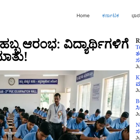
Home
ಕರ್ನಾಟಕ
ಭಾರ
ಹಬ್ಬ ಆರಂಭ: ವಿದ್ಯಾರ್ಥಿಗಳಿಗೆ
R
T
ಿಮಾತು!
ತ
ಸಂ
Ju
K
ಮ
Ju
B
ಸ
Ju
N
ಸ
Ju