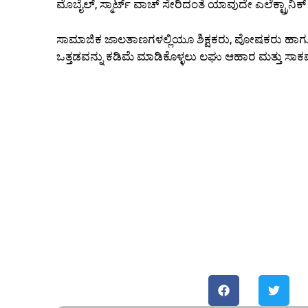
ಮೊಬೈಲ್, ಸ್ಮಾರ್ಟ್ ವಾಚ್ ಸೇರಿದಂತೆ ಯಾವುದೇ ಎಲೆಕ್ಟ್ರಾನ
ಸಾಮಾಜಿಕ ಜಾಲತಾಣಗಳಲ್ಲಿಯೂ ಶಿಕ್ಷಕರು, ಪೋಷಕರು ಹಾಗೂ ಸಾರ್
ಒತ್ತಡವನ್ನು ಕಡಿಮೆ ಮಾಡಿಕೊಳ್ಳಲು ಲಘು ಆಹಾರ ಮತ್ತು ಸಾಕಷ್ಟು