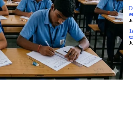
D
ಆ
Ju
T
ಅ
Ju