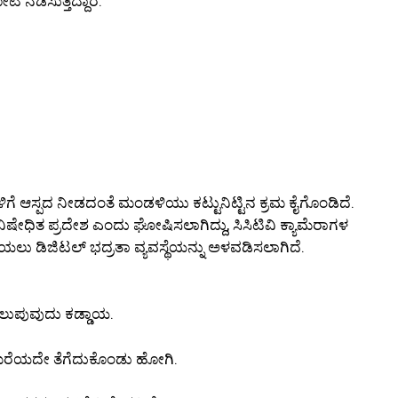
ಿ ನಡೆಸುತ್ತಿದ್ದಾರೆ.
ೆ ಆಸ್ಪದ ನೀಡದಂತೆ ಮಂಡಳಿಯು ಕಟ್ಟುನಿಟ್ಟಿನ ಕ್ರಮ ಕೈಗೊಂಡಿದೆ.
 ನಿಷೇಧಿತ ಪ್ರದೇಶ ಎಂದು ಘೋಷಿಸಲಾಗಿದ್ದು, ಸಿಸಿಟಿವಿ ಕ್ಯಾಮೆರಾಗಳ
ಡೆಯಲು ಡಿಜಿಟಲ್ ಭದ್ರತಾ ವ್ಯವಸ್ಥೆಯನ್ನು ಅಳವಡಿಸಲಾಗಿದೆ.
ತಲುಪುವುದು ಕಡ್ಡಾಯ.
ು ಮರೆಯದೇ ತೆಗೆದುಕೊಂಡು ಹೋಗಿ.