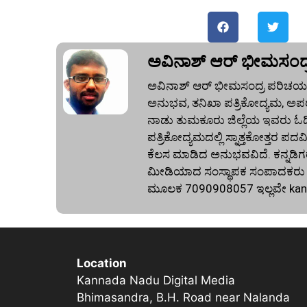
ಅವಿನಾಶ್‌ ಆರ್‌ ಭೀಮಸಂದ್
ಅವಿನಾಶ್‌ ಆರ್‌ ಭೀಮಸಂದ್ರ ಪರಿಚಯ:
ಅನುಭವ, ತನಿಖಾ ಪತ್ರಿಕೋದ್ಯಮ, ಅಪರ
ನಾಡು ತುಮಕೂರು ಜಿಲ್ಲೆಯ ಇವರು ಓದಿದ್
ಪತ್ರಿಕೋದ್ಯಮದಲ್ಲಿ ಸ್ನಾತ್ತಕೋತ್ತರ ಪದವಿ
ಕೆಲಸ ಮಾಡಿದ ಅನುಭವವಿದೆ. ಕನ್ನಡಿಗರ
ಮೀಡಿಯಾದ ಸಂಸ್ಥಾಪಕ ಸಂಪಾದಕರು ಕೂಡ
ಮೂಲಕ 7090908057 ಇಲ್ಲವೇ
ka
Location
Kannada Nadu Digital Media
Bhimasandra, B.H. Road near Nalanda