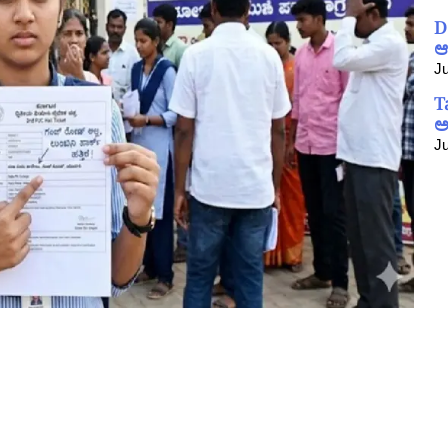
D
ಆ
Ju
T
ಅ
Ju