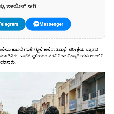
ನ್ನು ಜಾಯಿನ್ ಆಗಿ
Telegram
Messenger
ಲೇಜು ಕಾಣದೆ ಗಂಟೆಗಟ್ಟಲೆ ಅಲೆದಾಡಿದ್ದಾರೆ. ಪರೀಕ್ಷೆಯ ಒತ್ತಡದ
ಮೂಡಿಸಿತು. ಕೊನೆಗೆ ಸ್ಥಳೀಯರ ನೆರವಿನಿಂದ ವಿದ್ಯಾರ್ಥಿಗಳು ಲುಂಬಿನಿ
್ವಿಯಾದರು.