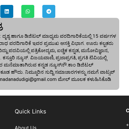
ರ
 ದೃಶ್ಯ ಹಾಗೂ ಡಿಜಿಟಲ್ ಮಾಧ್ಯಮ ವರದಿಗಾರಿಕೆಯಲ್ಲಿ 15 ವರ್ಷಗಳ
ಾಧ ವರದಿಗಾರಿಕೆ ಇವರ ಪ್ರಮುಖ ಆಸಕ್ತಿ ವಿಭಾಗ. ಊರು ಕಲ್ಪತರು
ದು ಪದವಿಯಲ್ಲಿ ಪತ್ರಿಕೋದ್ಯಮ, ಐಚ್ಚಿಕ ಕನ್ನಡ, ಮನೋವಿಜ್ಞಾನ,
. ಕಸ್ತೂರಿ ನ್ಯೂಸ್‌. ವಿಜಯವಾಣಿ, ಪ್ರಜಾಪ್ರಗತಿ, ಪ್ರಗತಿ ಟಿವಿಯಲ್ಲಿ
 ಮನೆಮಾತಾಗಿರುವ ಕನ್ನಡ ನ್ಯೂಸ್‌ನೌ.ಕಾಂ ಡಿಜಿಟಲ್‌
 ಹೌದು. ನಿಮ್ಮೂರಿನ ಸುದ್ದಿ ಸಮಾಚಾರಗಳನ್ನು ನಮಗೆ ವಾಟ್ಸಪ್‌
nnadanadudigi@gmail.com
ಮೇಲ್‌ ಮೂಲಕ ಕಳುಹಿಸಿಕೊಡಿ
C
Quick Links
+
About Us