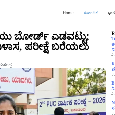
Home
ಕರ್ನಾಟಕ
ಭಾರ
ಯು ಬೋರ್ಡ್ ಎಡವಟ್ಟು;
R
T
 ವಿಳಾಸ, ಪರೀಕ್ಷೆ ಬರೆಯಲು
ತ
ಸಂ
Ju
K
ಮಸಂದ್ರ
ಮ
Ju
B
ಸ
Ju
N
ಸ
Ju