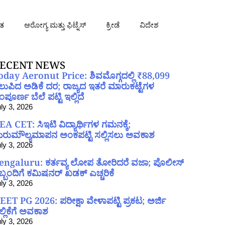
ತ
ಆರೋಗ್ಯ ಮತ್ತು ಫಿಟ್ನೆಸ್
ಕ್ರೀಡೆ
ವಿದೇಶ
ECENT NEWS
oday Aeronut Price: ಶಿವಮೊಗ್ಗದಲ್ಲಿ ₹88,099
ಲುಪಿದ ಅಡಿಕೆ ದರ; ರಾಜ್ಯದ ಇತರೆ ಮಾರುಕಟ್ಟೆಗಳ
ಪೂರ್ಣ ಬೆಲೆ ಪಟ್ಟಿ ಇಲ್ಲಿದೆ
ly 3, 2026
EA CET: ಸಿಇಟಿ ವಿದ್ಯಾರ್ಥಿಗಳ ಗಮನಕ್ಕೆ;
ರುಮೌಲ್ಯಮಾಪನ ಅಂಕಪಟ್ಟಿ ಸಲ್ಲಿಸಲು ಅವಕಾಶ
ly 3, 2026
engaluru: ಕರ್ತವ್ಯ ಲೋಪ ತೋರಿದರೆ ವಜಾ; ಪೊಲೀಸ್
ಿಬ್ಬಂದಿಗೆ ಕಮಿಷನರ್ ಖಡಕ್ ಎಚ್ಚರಿಕೆ
ly 3, 2026
EET PG 2026: ಪರೀಕ್ಷಾ ವೇಳಾಪಟ್ಟಿ ಪ್ರಕಟ; ಅರ್ಜಿ
ಲ್ಲಿಕೆಗೆ ಅವಕಾಶ
ly 3, 2026