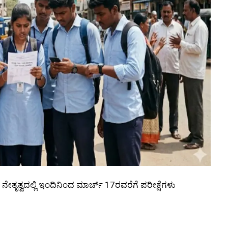
ೇತೃತ್ವದಲ್ಲಿ ಇಂದಿನಿಂದ ಮಾರ್ಚ್ 17ರವರೆಗೆ ಪರೀಕ್ಷೆಗಳು