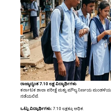
ರಾಜ್ಯಾದ್ಯಂತ 7.10 ಲಕ್ಷ ವಿದ್ಯಾರ್ಥಿಗಳು
ಕರ್ನಾಟಕ ಶಾಲಾ ಪರೀಕ್ಷೆ ಮತ್ತು ಮೌಲ್ಯ ನಿರ್ಣಯ ಮಂಡಳಿಯ ನ
ನಡೆಯಲಿವೆ.
ಒಟ್ಟು ವಿದ್ಯಾರ್ಥಿಗಳು:
7.10 ಲಕ್ಷಕ್ಕೂ ಅಧಿಕ.