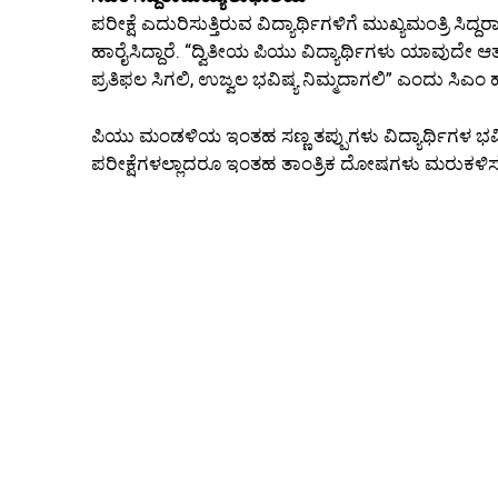
ಪರೀಕ್ಷೆ ಎದುರಿಸುತ್ತಿರುವ ವಿದ್ಯಾರ್ಥಿಗಳಿಗೆ ಮುಖ್ಯಮಂತ್ರ
ಹಾರೈಸಿದ್ದಾರೆ. “ದ್ವಿತೀಯ ಪಿಯು ವಿದ್ಯಾರ್ಥಿಗಳು ಯಾವುದೇ ಆತಂಕವ
ಪ್ರತಿಫಲ ಸಿಗಲಿ, ಉಜ್ವಲ ಭವಿಷ್ಯ ನಿಮ್ಮದಾಗಲಿ” ಎಂದು ಸಿಎಂ ಹಾ
ಪಿಯು ಮಂಡಳಿಯ ಇಂತಹ ಸಣ್ಣ ತಪ್ಪುಗಳು ವಿದ್ಯಾರ್ಥಿಗಳ 
ಪರೀಕ್ಷೆಗಳಲ್ಲಾದರೂ ಇಂತಹ ತಾಂತ್ರಿಕ ದೋಷಗಳು ಮರುಕಳ