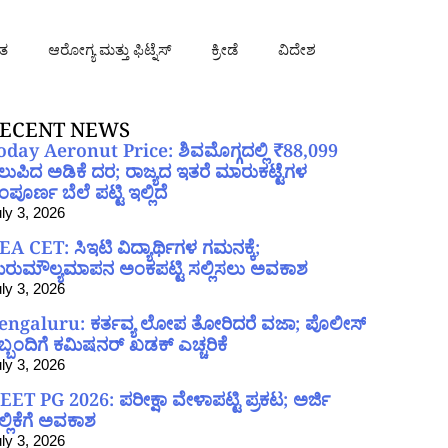
ತ
ಆರೋಗ್ಯ ಮತ್ತು ಫಿಟ್ನೆಸ್
ಕ್ರೀಡೆ
ವಿದೇಶ
ECENT NEWS
oday Aeronut Price: ಶಿವಮೊಗ್ಗದಲ್ಲಿ ₹88,099
ಲುಪಿದ ಅಡಿಕೆ ದರ; ರಾಜ್ಯದ ಇತರೆ ಮಾರುಕಟ್ಟೆಗಳ
ಪೂರ್ಣ ಬೆಲೆ ಪಟ್ಟಿ ಇಲ್ಲಿದೆ
ly 3, 2026
EA CET: ಸಿಇಟಿ ವಿದ್ಯಾರ್ಥಿಗಳ ಗಮನಕ್ಕೆ;
ರುಮೌಲ್ಯಮಾಪನ ಅಂಕಪಟ್ಟಿ ಸಲ್ಲಿಸಲು ಅವಕಾಶ
ly 3, 2026
engaluru: ಕರ್ತವ್ಯ ಲೋಪ ತೋರಿದರೆ ವಜಾ; ಪೊಲೀಸ್
ಿಬ್ಬಂದಿಗೆ ಕಮಿಷನರ್ ಖಡಕ್ ಎಚ್ಚರಿಕೆ
ly 3, 2026
EET PG 2026: ಪರೀಕ್ಷಾ ವೇಳಾಪಟ್ಟಿ ಪ್ರಕಟ; ಅರ್ಜಿ
ಲ್ಲಿಕೆಗೆ ಅವಕಾಶ
ly 3, 2026