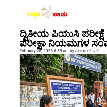
ದ್ವಿತೀಯ ಪಿಯುಸಿ ಪರೀಕ್
ಪರೀಕ್ಷಾ ನಿಯಮಗಳ ಸಂಪೂರ
February 28, 2026
6:39 am
by
ಗೋಪಾಲ್‌ ಎನ್‌