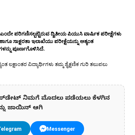
ಂದೇ ಪರಿಗಣಿಸಲ್ಪಟ್ಟಿರುವ ದ್ವಿತೀಯ ಪಿಯುಸಿ ವಾರ್ಷಿಕ ಪರೀಕ್ಷೆಗಳು
ಣ ಹಾಗೂ ಸಾಕ್ಷರತಾ ಇಲಾಖೆಯು ಪರೀಕ್ಷೆಯನ್ನು ಅತ್ಯಂತ
ಗಳನ್ನು ಪೂರ್ಣಗೊಳಿಸಿದೆ.
ತ ಲಕ್ಷಾಂತರ ವಿದ್ಯಾರ್ಥಿಗಳು ತಮ್ಮ ಶೈಕ್ಷಣಿಕ ಗುರಿ ತಲುಪಲು
ಪ್‌ಡೇಟ್‌ ನಿಮಗೆ ಮೊದಲು ಪಡೆಯಲು ಕೆಳಗಿನ
ನ್ನು ಜಾಯಿನ್ ಆಗಿ
Telegram
Messenger