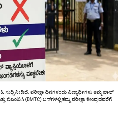
ಹಿ ಸುದ್ದಿ ನೀಡಿದೆ. ಪರೀಕ್ಷಾ ದಿನಗಳಂದು ವಿದ್ಯಾರ್ಥಿಗಳು ತಮ್ಮ ಹಾಲ್
ತ್ತು ಬಿಎಂಟಿಸಿ (BMTC) ಬಸ್‌ಗಳಲ್ಲಿ ತಮ್ಮ ಪರೀಕ್ಷಾ ಕೇಂದ್ರದವರೆಗೆ