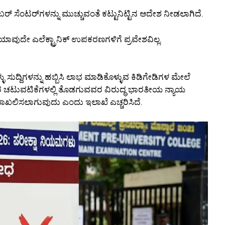
ೈಬರ್ ಸೆಂಟರ್‌ಗಳನ್ನು ಮುಚ್ಚುವಂತೆ ಕಟ್ಟುನಿಟ್ಟಿನ ಆದೇಶ ನೀಡಲಾಗಿದೆ.
ಯಾವುದೇ ಎಲೆಕ್ಟ್ರಾನಿಕ್ ಉಪಕರಣಗಳಿಗೆ ಪ್ರವೇಶವಿಲ್ಲ.
ಳು ಸುದ್ದಿಗಳನ್ನು ಹಬ್ಬಿಸಿ ಲಾಭ ಮಾಡಿಕೊಳ್ಳುವ ಕಿಡಿಗೇಡಿಗಳ ಮೇಲೆ
ಹಿರ ಚಟುವಟಿಕೆಗಳಲ್ಲಿ ತೊಡಗುವವರ ವಿರುದ್ಧ ಭಾರತೀಯ ನ್ಯಾಯ
ಣ ದಾಖಲಿಸಲಾಗುವುದು ಎಂದು ಇಲಾಖೆ ಎಚ್ಚರಿಸಿದೆ.