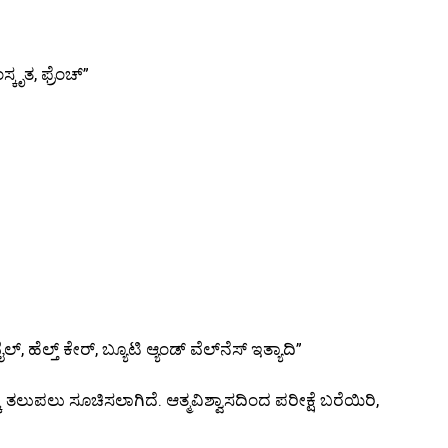
ೃತ, ಫ್ರೆಂಚ್”
ೆಲ್ತ್ ಕೇರ್, ಬ್ಯೂಟಿ ಆ್ಯಂಡ್ ವೆಲ್‌ನೆಸ್ ಇತ್ಯಾದಿ”
್ಕೆ ತಲುಪಲು ಸೂಚಿಸಲಾಗಿದೆ. ಆತ್ಮವಿಶ್ವಾಸದಿಂದ ಪರೀಕ್ಷೆ ಬರೆಯಿರಿ,