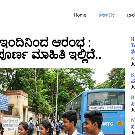
Home
ಕರ್ನಾಟಕ
ಭಾರ
ಷೆ ಇಂದಿನಿಂದ ಆರಂಭ :
R
T
್ಣ ಮಾಹಿತಿ ಇಲ್ಲಿದೆ..
ತ
ಸಂ
Ju
K
ಮ
Ju
B
ಸ
Ju
N
ಸ
Ju