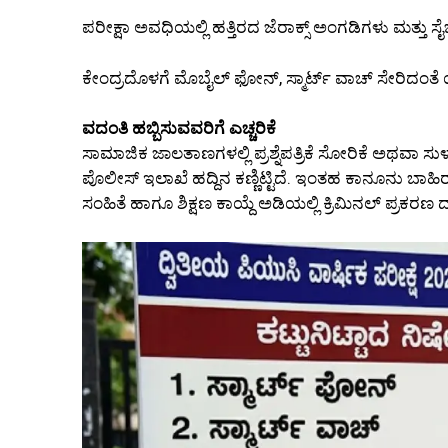
ಪರೀಕ್ಷಾ ಅವಧಿಯಲ್ಲಿ ಹತ್ತಿರದ ಜೆರಾಕ್ಸ್ ಅಂಗಡಿಗಳು ಮತ್ತು ಸ
ಕೇಂದ್ರದೊಳಗೆ ಮೊಬೈಲ್ ಫೋನ್, ಸ್ಮಾರ್ಟ್ ವಾಚ್ ಸೇರಿದಂತೆ 
ವದಂತಿ ಹಬ್ಬಿಸುವವರಿಗೆ ಎಚ್ಚರಿಕೆ
ಸಾಮಾಜಿಕ ಜಾಲತಾಣಗಳಲ್ಲಿ ಪ್ರಶ್ನೆಪತ್ರಿಕೆ ಸೋರಿಕೆ ಅಥವಾ ಸುಳ್
ಪೊಲೀಸ್ ಇಲಾಖೆ ಹದ್ದಿನ ಕಣ್ಣಿಟ್ಟಿದೆ. ಇಂತಹ ಕಾನೂನು ಬಾ
ಸಂಹಿತೆ ಹಾಗೂ ಶಿಕ್ಷಣ ಕಾಯ್ದೆ ಅಡಿಯಲ್ಲಿ ಕ್ರಿಮಿನಲ್ ಪ್ರಕರ