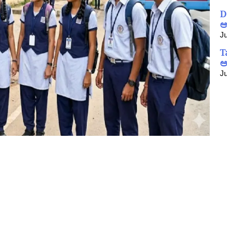
D
ಆ
Ju
T
ಅ
Ju