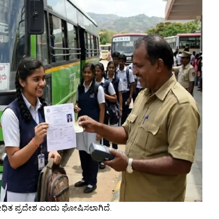
ನಿಷೇಧಿತ ಪ್ರದೇಶ ಎಂದು ಘೋಷಿಸಲಾಗಿದೆ.