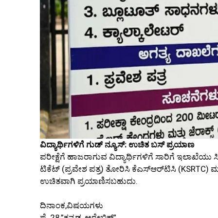
ವಿದ್ಯಾರ್ಥಿಗಳಿಗೆ ಗುಡ್ ನ್ಯೂಸ್: ಉಚಿತ ಬಸ್ ಪ್ರಯಾಣ
ಪರೀಕ್ಷೆಗೆ ಹಾಜರಾಗುವ ವಿದ್ಯಾರ್ಥಿಗಳಿಗೆ ಸಾರಿಗೆ ಇಲಾಖೆಯು ಸಿ
ಟಿಕೆಟ್ (ಪ್ರವೇಶ ಪತ್ರ) ತೋರಿಸಿ ಕೆಎಸ್‌ಆರ್‌ಟಿಸಿ (KSRTC) ಮ
ಉಚಿತವಾಗಿ ಪ್ರಯಾಣಿಸಬಹುದು.
ದಿನಾಂಕ,ವಿಷಯಗಳು
ಫೆ. 28,”ಕನ್ನಡ, ಅರೇಬಿಕ್”