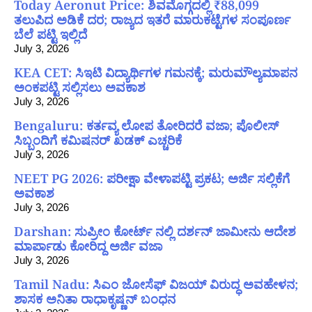
Today Aeronut Price: ಶಿವಮೊಗ್ಗದಲ್ಲಿ ₹88,099
ತಲುಪಿದ ಅಡಿಕೆ ದರ; ರಾಜ್ಯದ ಇತರೆ ಮಾರುಕಟ್ಟೆಗಳ ಸಂಪೂರ್ಣ
ಬೆಲೆ ಪಟ್ಟಿ ಇಲ್ಲಿದೆ
July 3, 2026
KEA CET: ಸಿಇಟಿ ವಿದ್ಯಾರ್ಥಿಗಳ ಗಮನಕ್ಕೆ; ಮರುಮೌಲ್ಯಮಾಪನ
ಅಂಕಪಟ್ಟಿ ಸಲ್ಲಿಸಲು ಅವಕಾಶ
July 3, 2026
Bengaluru: ಕರ್ತವ್ಯ ಲೋಪ ತೋರಿದರೆ ವಜಾ; ಪೊಲೀಸ್
ಸಿಬ್ಬಂದಿಗೆ ಕಮಿಷನರ್ ಖಡಕ್ ಎಚ್ಚರಿಕೆ
July 3, 2026
NEET PG 2026: ಪರೀಕ್ಷಾ ವೇಳಾಪಟ್ಟಿ ಪ್ರಕಟ; ಅರ್ಜಿ ಸಲ್ಲಿಕೆಗೆ
ಅವಕಾಶ
July 3, 2026
Darshan: ಸುಪ್ರೀಂ ಕೋರ್ಟ್ ನಲ್ಲಿ ದರ್ಶನ್ ಜಾಮೀನು ಆದೇಶ
ಮಾರ್ಪಾಡು ಕೋರಿದ್ದ ಅರ್ಜಿ ವಜಾ
July 3, 2026
Tamil Nadu: ಸಿಎಂ ಜೋಸೆಫ್ ವಿಜಯ್ ವಿರುದ್ಧ ಅವಹೇಳನ;
ಶಾಸಕ ಅನಿತಾ ರಾಧಾಕೃಷ್ಣನ್ ಬಂಧನ