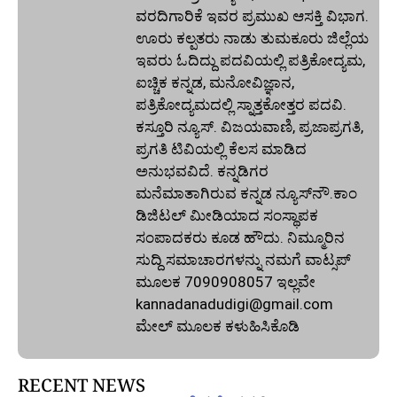
ವರದಿಗಾರಿಕೆ ಇವರ ಪ್ರಮುಖ ಆಸಕ್ತಿ ವಿಭಾಗ.
ಊರು ಕಲ್ಪತರು ನಾಡು ತುಮಕೂರು ಜಿಲ್ಲೆಯ
ಇವರು ಓದಿದ್ದು ಪದವಿಯಲ್ಲಿ ಪತ್ರಿಕೋದ್ಯಮ,
ಐಚ್ಚಿಕ ಕನ್ನಡ, ಮನೋವಿಜ್ಞಾನ,
ಪತ್ರಿಕೋದ್ಯಮದಲ್ಲಿ ಸ್ನಾತ್ತಕೋತ್ತರ ಪದವಿ.
ಕಸ್ತೂರಿ ನ್ಯೂಸ್‌. ವಿಜಯವಾಣಿ, ಪ್ರಜಾಪ್ರಗತಿ,
ಪ್ರಗತಿ ಟಿವಿಯಲ್ಲಿ ಕೆಲಸ ಮಾಡಿದ
ಅನುಭವವಿದೆ. ಕನ್ನಡಿಗರ
ಮನೆಮಾತಾಗಿರುವ ಕನ್ನಡ ನ್ಯೂಸ್‌ನೌ.ಕಾಂ
ಡಿಜಿಟಲ್‌ ಮೀಡಿಯಾದ ಸಂಸ್ಥಾಪಕ
ಸಂಪಾದಕರು ಕೂಡ ಹೌದು. ನಿಮ್ಮೂರಿನ
ಸುದ್ದಿ ಸಮಾಚಾರಗಳನ್ನು ನಮಗೆ ವಾಟ್ಸಪ್‌
ಮೂಲಕ 7090908057 ಇಲ್ಲವೇ
kannadanadudigi@gmail.com
ಮೇಲ್‌ ಮೂಲಕ ಕಳುಹಿಸಿಕೊಡಿ
RECENT NEWS