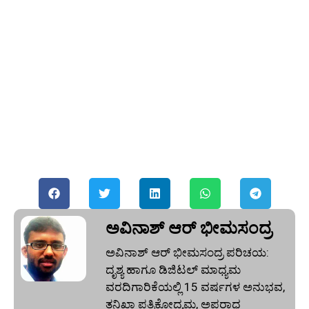
ಅವಿನಾಶ್‌ ಆರ್‌ ಭೀಮಸಂದ್ರ
ಅವಿನಾಶ್‌ ಆರ್‌ ಭೀಮಸಂದ್ರ ಪರಿಚಯ:
ದೃಶ್ಯ ಹಾಗೂ ಡಿಜಿಟಲ್ ಮಾಧ್ಯಮ
ವರದಿಗಾರಿಕೆಯಲ್ಲಿ 15 ವರ್ಷಗಳ ಅನುಭವ,
ತನಿಖಾ ಪತ್ರಿಕೋದ್ಯಮ, ಅಪರಾಧ