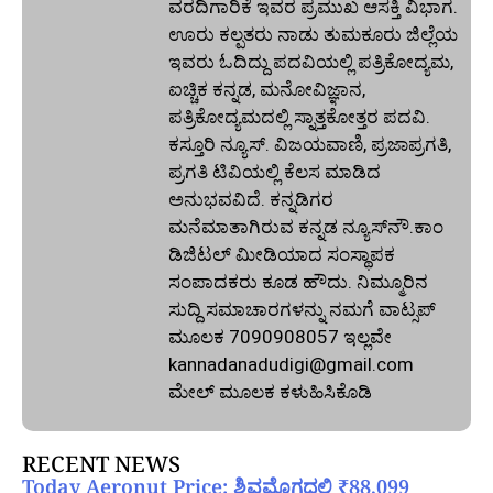
ವರದಿಗಾರಿಕೆ ಇವರ ಪ್ರಮುಖ ಆಸಕ್ತಿ ವಿಭಾಗ.
ಊರು ಕಲ್ಪತರು ನಾಡು ತುಮಕೂರು ಜಿಲ್ಲೆಯ
ಇವರು ಓದಿದ್ದು ಪದವಿಯಲ್ಲಿ ಪತ್ರಿಕೋದ್ಯಮ,
ಐಚ್ಚಿಕ ಕನ್ನಡ, ಮನೋವಿಜ್ಞಾನ,
ಪತ್ರಿಕೋದ್ಯಮದಲ್ಲಿ ಸ್ನಾತ್ತಕೋತ್ತರ ಪದವಿ.
ಕಸ್ತೂರಿ ನ್ಯೂಸ್‌. ವಿಜಯವಾಣಿ, ಪ್ರಜಾಪ್ರಗತಿ,
ಪ್ರಗತಿ ಟಿವಿಯಲ್ಲಿ ಕೆಲಸ ಮಾಡಿದ
ಅನುಭವವಿದೆ. ಕನ್ನಡಿಗರ
ಮನೆಮಾತಾಗಿರುವ ಕನ್ನಡ ನ್ಯೂಸ್‌ನೌ.ಕಾಂ
ಡಿಜಿಟಲ್‌ ಮೀಡಿಯಾದ ಸಂಸ್ಥಾಪಕ
ಸಂಪಾದಕರು ಕೂಡ ಹೌದು. ನಿಮ್ಮೂರಿನ
ಸುದ್ದಿ ಸಮಾಚಾರಗಳನ್ನು ನಮಗೆ ವಾಟ್ಸಪ್‌
ಮೂಲಕ 7090908057 ಇಲ್ಲವೇ
kannadanadudigi@gmail.com
ಮೇಲ್‌ ಮೂಲಕ ಕಳುಹಿಸಿಕೊಡಿ
RECENT NEWS
Today Aeronut Price: ಶಿವಮೊಗ್ಗದಲ್ಲಿ ₹88,099