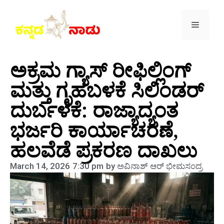
ಅಕ್ರಮ ಗ್ಯಾಸ್ ರೀಫಿಲ್ಲಿಂಗ್
ಮತ್ತು ಗೃಹಬಳಕೆ ಸಿಲಿಂಡರ್
ದುರ್ಬಳಕೆ: ರಾಜ್ಯಾದ್ಯಂತ
ಭರ್ಜರಿ ಕಾರ್ಯಾಚರಣೆ,
ಹಲವೆಡೆ ಪ್ರಕರಣ ದಾಖಲು
March 14, 2026
7:30 pm
by
ಅವಿನಾಶ್‌ ಆರ್‌ ಭೀಮಸಂದ್ರ