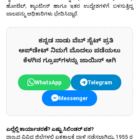
ಹೋಟೆಲ್, ಕ್ಯಾಂಟೀನ್ ಹಾಗೂ ಇತರ ಉದ್ದೇಶಗಳಿಗೆ ಬಳಸುತ್ತಿದ್ದ
ಜಾಲವನ್ನು ಅಧಿಕಾರಿಗಳು ಭೇದಿಸಿದ್ದಾರೆ.
ಕನ್ನಡ ನಾಡು ವೆಬ್ ಸೈಟ್ ಪ್ರತಿ
ಅಪ್‌ಡೇಟ್‌ ನಿಮಗೆ ಮೊದಲು ಪಡೆಯಲು
ಕೆಳಗಿನ ಗ್ರೂಪ್‌ಗಳನ್ನು ಜಾಯಿನ್ ಆಗಿ
WhatsApp
Telegram
Messenger
ಎಲ್ಲೆಲ್ಲಿ ಕಾರ್ಯಾಚರಣೆ? ಎಷ್ಟು ಸಿಲಿಂಡರ್ ವಶ?
ರಾಜ್ಯದ ವಿವಿಧ ಜಿಲ್ಲೆಗಳಲ್ಲಿ ಏಕಕಾಲಕ್ಕೆ ದಾಳಿ ನಡೆಸಲಾಗಿದ್ದು, 1955 ರ