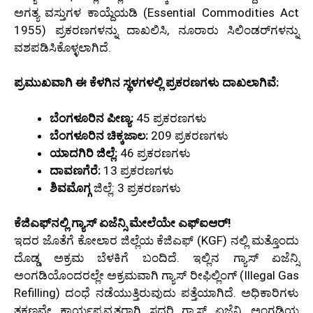
ಅಗತ್ಯ ವಸ್ತುಗಳ ಕಾಯ್ದೆಯಡಿ (Essential Commodities Act
1955) ಪ್ರಕರಣಗಳನ್ನು ದಾಖಲಿಸಿ, ನೂರಾರು ಸಿಲಿಂಡರ್‌ಗಳನ್ನು
ವಶಪಡಿಸಿಕೊಳ್ಳಲಾಗಿದೆ.
ಪ್ರಮುಖವಾಗಿ ಈ ಕೆಳಗಿನ ಸ್ಥಳಗಳಲ್ಲಿ ಪ್ರಕರಣಗಳು ದಾಖಲಾಗಿವೆ:
ಬೆಂಗಳೂರಿನ ಪೀಣ್ಯ:
45 ಪ್ರಕರಣಗಳು
ಬೆಂಗಳೂರಿನ ಚಿಕ್ಕಜಾಲ:
209 ಪ್ರಕರಣಗಳು
ಯಾದಗಿರಿ ಜಿಲ್ಲೆ:
46 ಪ್ರಕರಣಗಳು
ದಾವಣಗೆರೆ:
13 ಪ್ರಕರಣಗಳು
ಶಿವಮೊಗ್ಗ
ಜಿಲ್ಲೆ: 3 ಪ್ರಕರಣಗಳು
ಕೆಜಿಎಫ್‌ನಲ್ಲಿ ಗ್ಯಾಸ್ ಏಜೆನ್ಸಿ ಮೇಲೆಯೇ ಎಫ್‌ಐಆರ್!
ಇದರ ಜೊತೆಗೆ ಕೋಲಾರ ಜಿಲ್ಲೆಯ ಕೆಜಿಎಫ್ (KGF) ನಲ್ಲಿ ಮತ್ತೊಂದು
ದೊಡ್ಡ ಅಕ್ರಮ ಬೆಳಕಿಗೆ ಬಂದಿದೆ. ಇಲ್ಲಿನ ಗ್ಯಾಸ್ ಏಜೆನ್ಸಿ
ಅಂಗಡಿಯೊಂದರಲ್ಲೇ ಅಕ್ರಮವಾಗಿ ಗ್ಯಾಸ್ ರೀಫಿಲ್ಲಿಂಗ್ (Illegal Gas
Refilling) ದಂಧೆ ನಡೆಯುತ್ತಿರುವುದು ಪತ್ತೆಯಾಗಿದೆ. ಅಧಿಕಾರಿಗಳು
ತಕ್ಷಣವೇ ಕಾರ್ಯಪ್ರವೃತ್ತರಾಗಿ ಸದರಿ ಗ್ಯಾಸ್ ಏಜೆನ್ಸಿ ಅಂಗಡಿಯ