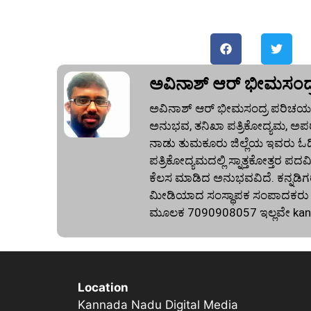
ಅವಿನಾಶ್‌ ಆರ್‌ ಭೀಮಸಂದ್
ಅವಿನಾಶ್‌ ಆರ್‌ ಭೀಮಸಂದ್ರ ಪರಿಚಯ:
ಅನುಭವ, ತನಿಖಾ ಪತ್ರಿಕೋದ್ಯಮ, ಅಪರ
ನಾಡು ತುಮಕೂರು ಜಿಲ್ಲೆಯ ಇವರು ಓದಿದ್
ಪತ್ರಿಕೋದ್ಯಮದಲ್ಲಿ ಸ್ನಾತ್ತಕೋತ್ತರ ಪದವಿ
ಕೆಲಸ ಮಾಡಿದ ಅನುಭವವಿದೆ. ಕನ್ನಡಿಗರ
ಮೀಡಿಯಾದ ಸಂಸ್ಥಾಪಕ ಸಂಪಾದಕರು ಕೂಡ
ಮೂಲಕ 7090908057 ಇಲ್ಲವೇ
ka
Location
Kannada Nadu Digital Media