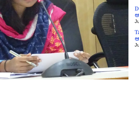
D
ಆ
Ju
T
ಅ
Ju