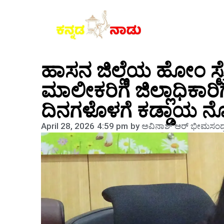
ಹಾಸನ ಜಿಲ್ಲೆಯ ಹೋಂ ಸ್ಟೇ
ಮಾಲೀಕರಿಗೆ ಜಿಲ್ಲಾಧಿಕಾ
ದಿನಗಳೊಳಗೆ ಕಡ್ಡಾಯ ನ
April 28, 2026
4:59 pm
by
ಅವಿನಾಶ್‌ ಆರ್‌ ಭೀಮಸಂದ್