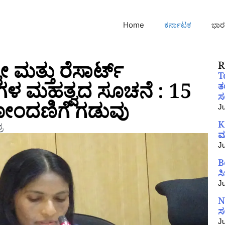
Home
ಕರ್ನಾಟಕ
ಭಾರ
 ಮತ್ತು ರೆಸಾರ್ಟ್
R
T
ರಿಗಳ ಮಹತ್ವದ ಸೂಚನೆ : 15
ತ
ಸಂ
ೋಂದಣಿಗೆ ಗಡುವು
Ju
K
ರ
ಮ
Ju
B
ಸ
Ju
N
ಸ
Ju