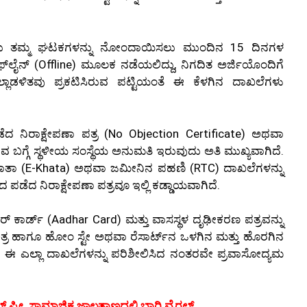
ೀಕರು ತಮ್ಮ ಘಟಕಗಳನ್ನು ನೋಂದಾಯಿಸಲು ಮುಂದಿನ 15 ದಿನಗಳ
ಆಫ್‌ಲೈನ್ (Offline) ಮೂಲಕ ನಡೆಯಲಿದ್ದು, ನಿಗದಿತ ಅರ್ಜಿಯೊಂದಿಗೆ
ಿಲ್ಲಾಡಳಿತವು ಪ್ರಕಟಿಸಿರುವ ಪಟ್ಟಿಯಂತೆ ಈ ಕೆಳಗಿನ ದಾಖಲೆಗಳು
ಿರಾಕ್ಷೇಪಣಾ ಪತ್ರ (No Objection Certificate) ಅಥವಾ
ತಿರುವ ಬಗ್ಗೆ ಸ್ಥಳೀಯ ಸಂಸ್ಥೆಯ ಅನುಮತಿ ಇರುವುದು ಅತಿ ಮುಖ್ಯವಾಗಿದೆ.
-ಖಾತಾ (E-Khata) ಅಥವಾ ಜಮೀನಿನ ಪಹಣಿ (RTC) ದಾಖಲೆಗಳನ್ನು
ಪಡೆದ ನಿರಾಕ್ಷೇಪಣಾ ಪತ್ರವೂ ಇಲ್ಲಿ ಕಡ್ಡಾಯವಾಗಿದೆ.
 ಕಾರ್ಡ್ (Aadhar Card) ಮತ್ತು ವಾಸಸ್ಥಳ ದೃಢೀಕರಣ ಪತ್ರವನ್ನು
್ರ ಹಾಗೂ ಹೋಂ ಸ್ಟೇ ಅಥವಾ ರೆಸಾರ್ಟ್‌ನ ಒಳಗಿನ ಮತ್ತು ಹೊರಗಿನ
ಿದೆ. ಈ ಎಲ್ಲಾ ದಾಖಲೆಗಳನ್ನು ಪರಿಶೀಲಿಸಿದ ನಂತರವೇ ಪ್ರವಾಸೋದ್ಯಮ
್ ಫ್ರೀ, ಸಾಮಾಜಿಕ ಜಾಲತಾಣದಲ್ಲಿ ಭಾರಿ ವೈರಲ್