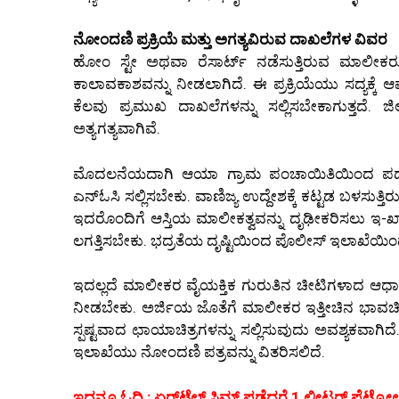
ನೋಂದಣಿ ಪ್ರಕ್ರಿಯೆ ಮತ್ತು ಅಗತ್ಯವಿರುವ ದಾಖಲೆಗಳ ವಿವರ
ಹೋಂ ಸ್ಟೇ ಅಥವಾ ರೆಸಾರ್ಟ್ ನಡೆಸುತ್ತಿರುವ ಮಾಲ
ಕಾಲಾವಕಾಶವನ್ನು ನೀಡಲಾಗಿದೆ. ಈ ಪ್ರಕ್ರಿಯೆಯು ಸದ್ಯಕ್ಕೆ 
ಕೆಲವು ಪ್ರಮುಖ ದಾಖಲೆಗಳನ್ನು ಸಲ್ಲಿಸಬೇಕಾಗುತ್ತದೆ. ಜ
ಅತ್ಯಗತ್ಯವಾಗಿವೆ.
ಮೊದಲನೆಯದಾಗಿ ಆಯಾ ಗ್ರಾಮ ಪಂಚಾಯಿತಿಯಿಂದ ಪಡೆದ ನ
ಎನ್‌ಓಸಿ ಸಲ್ಲಿಸಬೇಕು. ವಾಣಿಜ್ಯ ಉದ್ದೇಶಕ್ಕೆ ಕಟ್ಟಡ ಬಳಸುತ್
ಇದರೊಂದಿಗೆ ಆಸ್ತಿಯ ಮಾಲೀಕತ್ವವನ್ನು ದೃಢೀಕರಿಸಲು ಇ
ಲಗತ್ತಿಸಬೇಕು. ಭದ್ರತೆಯ ದೃಷ್ಟಿಯಿಂದ ಪೊಲೀಸ್ ಇಲಾಖೆಯಿಂದ 
ಇದಲ್ಲದೆ ಮಾಲೀಕರ ವೈಯಕ್ತಿಕ ಗುರುತಿನ ಚೀಟಿಗಳಾದ ಆಧಾರ್
ನೀಡಬೇಕು. ಅರ್ಜಿಯ ಜೊತೆಗೆ ಮಾಲೀಕರ ಇತ್ತೀಚಿನ ಭಾವಚಿತ
ಸ್ಪಷ್ಟವಾದ ಛಾಯಾಚಿತ್ರಗಳನ್ನು ಸಲ್ಲಿಸುವುದು ಅವಶ್ಯಕವಾಗ
ಇಲಾಖೆಯು ನೋಂದಣಿ ಪತ್ರವನ್ನು ವಿತರಿಸಲಿದೆ.
ಇದನ್ನೂ ಓದಿ : ಏರ್‌ಟೆಲ್ ಸಿಮ್ ಪಡೆದರೆ 1 ಲೀಟರ್ ಪೆಟ್ರೋಲ