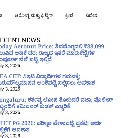
ತ
ಆರೋಗ್ಯ ಮತ್ತು ಫಿಟ್ನೆಸ್
ಕ್ರೀಡೆ
ವಿದೇಶ
ECENT NEWS
oday Aeronut Price: ಶಿವಮೊಗ್ಗದಲ್ಲಿ ₹88,099
ಲುಪಿದ ಅಡಿಕೆ ದರ; ರಾಜ್ಯದ ಇತರೆ ಮಾರುಕಟ್ಟೆಗಳ
ಪೂರ್ಣ ಬೆಲೆ ಪಟ್ಟಿ ಇಲ್ಲಿದೆ
ly 3, 2026
EA CET: ಸಿಇಟಿ ವಿದ್ಯಾರ್ಥಿಗಳ ಗಮನಕ್ಕೆ;
ರುಮೌಲ್ಯಮಾಪನ ಅಂಕಪಟ್ಟಿ ಸಲ್ಲಿಸಲು ಅವಕಾಶ
ly 3, 2026
engaluru: ಕರ್ತವ್ಯ ಲೋಪ ತೋರಿದರೆ ವಜಾ; ಪೊಲೀಸ್
ಿಬ್ಬಂದಿಗೆ ಕಮಿಷನರ್ ಖಡಕ್ ಎಚ್ಚರಿಕೆ
ly 3, 2026
EET PG 2026: ಪರೀಕ್ಷಾ ವೇಳಾಪಟ್ಟಿ ಪ್ರಕಟ; ಅರ್ಜಿ
ಲ್ಲಿಕೆಗೆ ಅವಕಾಶ
ly 3, 2026