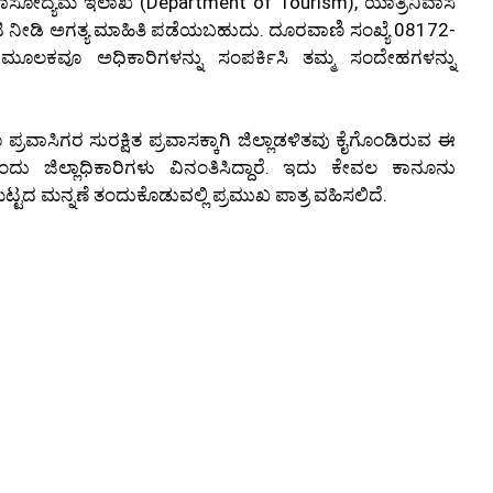
ವಾಸೋದ್ಯಮ ಇಲಾಖೆ (Department of Tourism), ಯಾತ್ರಿನಿವಾಸ
ಭೇಟಿ ನೀಡಿ ಅಗತ್ಯ ಮಾಹಿತಿ ಪಡೆಯಬಹುದು. ದೂರವಾಣಿ ಸಂಖ್ಯೆ 08172-
ಲಕವೂ ಅಧಿಕಾರಿಗಳನ್ನು ಸಂಪರ್ಕಿಸಿ ತಮ್ಮ ಸಂದೇಹಗಳನ್ನು
್ರವಾಸಿಗರ ಸುರಕ್ಷಿತ ಪ್ರವಾಸಕ್ಕಾಗಿ ಜಿಲ್ಲಾಡಳಿತವು ಕೈಗೊಂಡಿರುವ ಈ
ದು ಜಿಲ್ಲಾಧಿಕಾರಿಗಳು ವಿನಂತಿಸಿದ್ದಾರೆ. ಇದು ಕೇವಲ ಕಾನೂನು
ಮಟ್ಟದ ಮನ್ನಣೆ ತಂದುಕೊಡುವಲ್ಲಿ ಪ್ರಮುಖ ಪಾತ್ರ ವಹಿಸಲಿದೆ.