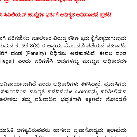
 ಸಿವಿಲಿಯನ್ ಹುದ್ದೆಗಳ ಭರ್ತಿಗೆ ಅಧಿಕೃತ ಅಧಿಸೂಚನೆ ಪ್ರಕಟ
ಾಗಿ ಪರಿಗಣಿಸದ ಮಾಲೀಕರ ವಿರುದ್ಧ ಕಠಿಣ ಕ್ರಮ ಕೈಗೊಳ್ಳಲಾಗುವುದು
ಿನಿಯಮದ ಕಂಡಿಕೆ 8(3) ರ ಅನ್ವಯ, ನೋಂದಣಿ ಪಡೆಯದೆ ವಹಿವಾಟು
ೆಗೆ ದಂಡ (Penalty) ವಿಧಿಸಲು ಅವಕಾಶವಿದೆ. ಕೇವಲ ದಂಡ
llegal) ಎಂದು ಪರಿಗಣಿಸಿ ಅವುಗಳನ್ನು ಮುಚ್ಚುವ ಅಧಿಕಾರವೂ
ಅನಿವಾರ್ಯವಾಗಿದೆ ಎಂದು ಅಧಿಕಾರಿಗಳು ತಿಳಿಸಿದ್ದಾರೆ. ಪ್ರವಾಸಿಗರು
ರ್ಕಾರದಿಂದ ಮಾನ್ಯತೆ ಪಡೆದಿದೆಯೇ ಎಂಬುದನ್ನು ಪರಿಶೀಲಿಸುವ
ದ ಮಾಲೀಕರು ತಮ್ಮ ವಹಿವಾಟಿನ ಭದ್ರತೆಗಾಗಿ ತಕ್ಷಣವೇ ನೋಂದಣಿ
ಿನ ಮಾಹಿತಿ ಅಗತ್ಯವಿರುವವರು ಹಾಸನದ ಪ್ರವಾಸೋದ್ಯಮ ಇಲಾಖೆಯ