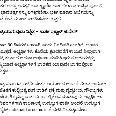
ಂತರ ಅದಕ್ಕೆ ಅಗತ್ಯವಿರುವ ಶೈಕ್ಷಣಿಕ ದಾಖಲೆಗಳು ವಯಸ್ಸಿನ ಪುರಾವೆ
ಭಾವಚಿತ್ರಗಳನ್ನು ಲಗತ್ತಿಸಬೇಕು. ಭರ್ತಿ ಮಾಡಿದ ಅರ್ಜಿಯನ್ನು
ೆ ಸೇವೆ ಮೂಲಕ ಕಳುಹಿಸಬೇಕಾಗುತ್ತದೆ.
್ರಿಯಾಗುವುದು ನಿಶ್ಚಿತ – ಶಾಸಕ ಇಕ್ಬಾಲ್ ಹುಸೇನ್
ಟವಾದ 30 ದಿನಗಳ ಒಳಗಾಗಿ ಎಂದು ನಿಗದಿಪಡಿಸಲಾಗಿದೆ. ಅಂದರೆ
ತ್ತದೆ. ಅಭ್ಯರ್ಥಿಗಳು ಕೊನೆಯ ಕ್ಷಣದವರೆಗೆ ಕಾಯದೆ ಶೀಘ್ರವಾಗಿ
ಸಕ್ಕೆ ತಲುಪದ ಅಥವಾ ಅಪೂರ್ಣ ಮಾಹಿತಿ ಇರುವ ಅರ್ಜಿಗಳನ್ನು
ಯ್ಕೆಯಾದ ಅಭ್ಯರ್ಥಿಗಳಿಗೆ ಭಾರತದ ಯಾವುದೇ ಭಾಗದಲ್ಲಿರುವ
ತ್ತದೆ.
ು ಕೇಂದ್ರ ಸರ್ಕಾರದ ಏಳನೇ ವೇತನ ಆಯೋಗದ ಅಂದರೆ ವೇತನ ಆಯೋಗ
ೆ ತುಟ್ಟಿಭತ್ಯೆ ಮನೆ ಬಾಡಿಗೆ ಭತ್ಯೆ ಮತ್ತು ವೈದ್ಯಕೀಯ ಸೌಲಭ್ಯಗಳು
ಡೆಯ ಶಿಸ್ತುಬದ್ಧ ವಾತಾವರಣದಲ್ಲಿ ಕೆಲಸ ಮಾಡುವುದು ಅಭ್ಯರ್ಥಿಗಳ
್ಚಿನ ವಿವರಗಳಿಗಾಗಿ ಕಾಲಕಾಲಕ್ಕೆ ಉದ್ಯೋಗ ವಾರ್ತೆ ಅಂದರೆ ಉದ್ಯೋಗ
‌ಸೈಟ್
indianairforce.nic.in
ಗೆ ಭೇಟಿ ನೀಡುತ್ತಿರಬೇಕು.