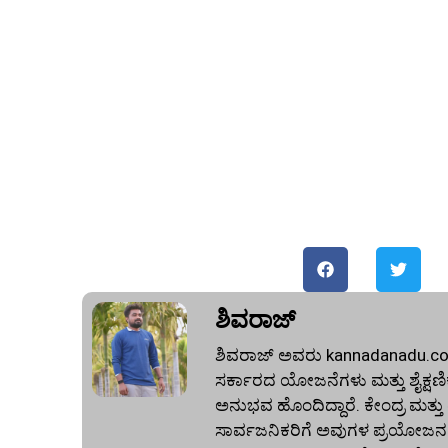
ಶಿವರಾಜ್
ಶಿವರಾಜ್ ಅವರು kannadanadu.com 
ಸರ್ಕಾರದ ಯೋಜನೆಗಳು ಮತ್ತು ಶೈಕ್ಷಣಿಕ 
ಅನುಭವ ಹೊಂದಿದ್ದಾರೆ. ಕೇಂದ್ರ ಮತ್ತ
ಸಾರ್ವಜನಿಕರಿಗೆ ಅವುಗಳ ಪ್ರಯೋಜನಗ