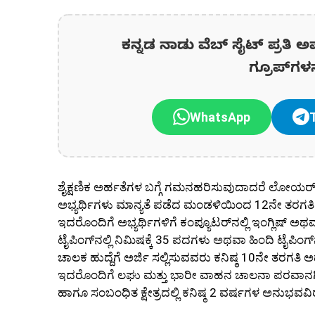
ಕನ್ನಡ ನಾಡು ವೆಬ್ ಸೈಟ್ ಪ್ರತಿ ಅ
ಗ್ರೂಪ್‌ಗಳ
WhatsApp
ಶೈಕ್ಷಣಿಕ ಅರ್ಹತೆಗಳ ಬಗ್ಗೆ ಗಮನಹರಿಸುವುದಾದರೆ ಲೋಯರ್ ಡಿವಿಷನ
ಅಭ್ಯರ್ಥಿಗಳು ಮಾನ್ಯತೆ ಪಡೆದ ಮಂಡಳಿಯಿಂದ 12ನೇ ತರಗತ
ಇದರೊಂದಿಗೆ ಅಭ್ಯರ್ಥಿಗಳಿಗೆ ಕಂಪ್ಯೂಟರ್‌ನಲ್ಲಿ ಇಂಗ್ಲಿಷ್ ಅಥವ
ಟೈಪಿಂಗ್‌ನಲ್ಲಿ ನಿಮಿಷಕ್ಕೆ 35 ಪದಗಳು ಅಥವಾ ಹಿಂದಿ ಟೈಪಿಂಗ್
ಚಾಲಕ ಹುದ್ದೆಗೆ ಅರ್ಜಿ ಸಲ್ಲಿಸುವವರು ಕನಿಷ್ಠ 10ನೇ ತರಗತಿ ಅಥವಾ
ಇದರೊಂದಿಗೆ ಲಘು ಮತ್ತು ಭಾರೀ ವಾಹನ ಚಾಲನಾ ಪರವಾನಗಿ
ಹಾಗೂ ಸಂಬಂಧಿತ ಕ್ಷೇತ್ರದಲ್ಲಿ ಕನಿಷ್ಠ 2 ವರ್ಷಗಳ ಅನುಭವವ