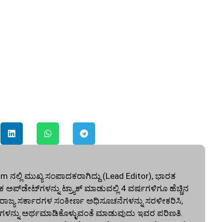
ನಲ್ಲಿ ಮುಖ್ಯ ಸಂಪಾದಕರಾಗಿದ್ದು (Lead Editor), ಭಾರತ
ಅಪ್‌ಡೇಟ್‌ಗಳನ್ನು ಟ್ರ್ಯಾಕ್ ಮಾಡುವಲ್ಲಿ 4 ವರ್ಷಗಳಿಗೂ ಹೆಚ್ಚಿನ
ು ರಾಜ್ಯ ಸರ್ಕಾರಗಳ ಸಂಕೀರ್ಣ ಅಧಿಸೂಚನೆಗಳನ್ನು ಸರಳೀಕರಿಸಿ,
ಳನ್ನು ಅರ್ಥಮಾಡಿಕೊಳ್ಳುವಂತೆ ಮಾಡುವುದು ಇವರ ಪರಿಣತಿ.