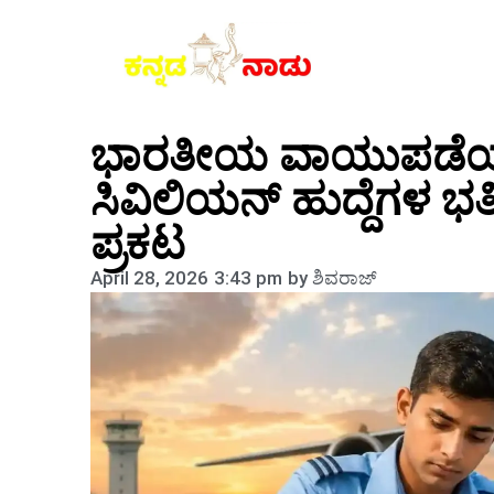
ಭಾರತೀಯ ವಾಯುಪಡೆಯಲ್ಲಿ
ಸಿವಿಲಿಯನ್ ಹುದ್ದೆಗಳ ಭರ
ಪ್ರಕಟ
April 28, 2026
3:43 pm
by
ಶಿವರಾಜ್