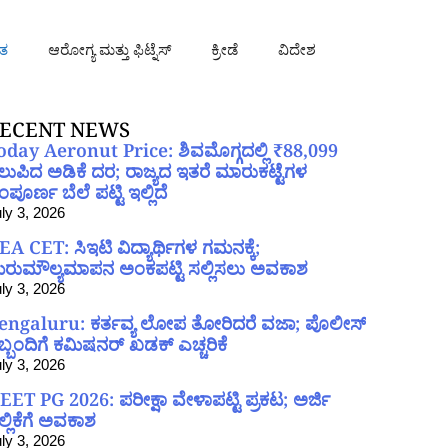
ತ
ಆರೋಗ್ಯ ಮತ್ತು ಫಿಟ್ನೆಸ್
ಕ್ರೀಡೆ
ವಿದೇಶ
ECENT NEWS
oday Aeronut Price: ಶಿವಮೊಗ್ಗದಲ್ಲಿ ₹88,099
ಲುಪಿದ ಅಡಿಕೆ ದರ; ರಾಜ್ಯದ ಇತರೆ ಮಾರುಕಟ್ಟೆಗಳ
ಪೂರ್ಣ ಬೆಲೆ ಪಟ್ಟಿ ಇಲ್ಲಿದೆ
ly 3, 2026
EA CET: ಸಿಇಟಿ ವಿದ್ಯಾರ್ಥಿಗಳ ಗಮನಕ್ಕೆ;
ರುಮೌಲ್ಯಮಾಪನ ಅಂಕಪಟ್ಟಿ ಸಲ್ಲಿಸಲು ಅವಕಾಶ
ly 3, 2026
engaluru: ಕರ್ತವ್ಯ ಲೋಪ ತೋರಿದರೆ ವಜಾ; ಪೊಲೀಸ್
ಿಬ್ಬಂದಿಗೆ ಕಮಿಷನರ್ ಖಡಕ್ ಎಚ್ಚರಿಕೆ
ly 3, 2026
EET PG 2026: ಪರೀಕ್ಷಾ ವೇಳಾಪಟ್ಟಿ ಪ್ರಕಟ; ಅರ್ಜಿ
ಲ್ಲಿಕೆಗೆ ಅವಕಾಶ
ly 3, 2026