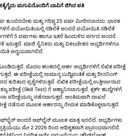
ತ್ಯೆಗೈದು ಮಗುವಿನೊಂದಿಗೆ ಬಾವಿಗೆ ಜಿಗಿದ ಪತಿ
ರ್ಷ ತುಂಬಿರಬೇಕು ಮತ್ತು ಗರಿಷ್ಠ 25 ವರ್ಷ ಮೀರಿರಬಾರದು. ಭಾರತ
ಳಿಗೆ ವಯೋಮಿತಿಯಲ್ಲಿ ಸಡಿಲಿಕೆ ಅಂದರೆ ವಯೋಮಿತಿ ಸಡಿಲಿಕೆ
್ಯರ್ಥಿಗಳಿಗೆ 5 ವರ್ಷಗಳು ಹಾಗೂ ಇತರೆ ಹಿಂದುಳಿದ ವರ್ಗದ ಅಂದರೆ
ೆ ಇರುತ್ತದೆ. ಮಾಜಿ ಸೈನಿಕರು ಮತ್ತು ವಿಕಲಚೇತನ ಅಭ್ಯರ್ಥಿಗಳಿಗೂ
ಿತಿ ಅನ್ವಯವಾಗಲಿದೆ.
ಡಿರುತ್ತದೆ. ಮೊದಲ ಹಂತದಲ್ಲಿ ಅರ್ಹ ಅಭ್ಯರ್ಥಿಗಳಿಗೆ ಲಿಖಿತ ಪರೀಕ್ಷೆ
ತದೆ. ಈ ಪರೀಕ್ಷೆಯಲ್ಲಿ ಸಾಮಾನ್ಯ ಬುದ್ಧಿವಂತಿಕೆ ಮತ್ತು ರೀಸನಿಂಗ್
ನದ ಕುರಿತಾದ ಪ್ರಶ್ನೆಗಳಿರುತ್ತವೆ. ಲಿಖಿತ ಪರೀಕ್ಷೆಯಲ್ಲಿ ಉತ್ತೀರ್ಣರಾದ
ರೀಕ್ಷೆ (Skill Test) ಗೆ ಆಹ್ವಾನಿಸಲಾಗುತ್ತದೆ. ಕ್ಲರ್ಕ್ ಹುದ್ದೆಗಳಿಗೆ
ಾಲನಾ ಪರೀಕ್ಷೆಯನ್ನು ನಡೆಸಲಾಗುತ್ತದೆ. ಅಂತಿಮವಾಗಿ ದಾಖಲೆ
ರೀಕ್ಷೆ ನಡೆಸುವ ಮೂಲಕ ಅರ್ಹರನ್ನು ನೇಮಕ ಮಾಡಿಕೊಳ್ಳಲಾಗುತ್ತದೆ.
ಆಫ್‌ಲೈನ್ ಅಂದರೆ ಆಫ್‌ಲೈನ್ ಮೂಲಕ ಮಾತ್ರ ಇರಲಿದೆ. ಅಭ್ಯರ್ಥಿಗಳು
ಜಿ ಪ್ರಕ್ರಿಯೆಯು ಮೇ 2 2026 ರಿಂದ ಅಧಿಕೃತವಾಗಿ ಪ್ರಾರಂಭವಾಗಲಿದೆ.
‌ಸೈಟ್‌ನಿಂದ ನಿಗದಿತ ಅರ್ಜಿ ನಮೂನೆಯನ್ನು ಡೌನ್‌ಲೋಡ್