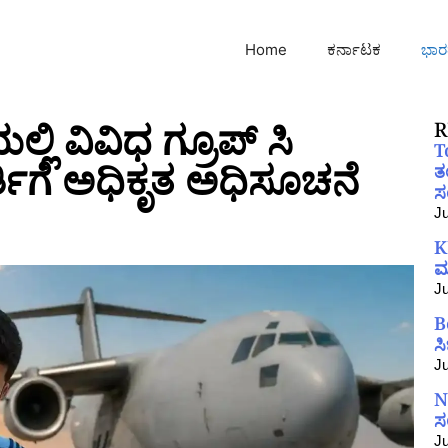
Home
ಕರ್ನಾಟಕ
ಭಾರ
 ವಿವಿಧ ಗ್ರೂಪ್ ಸಿ
R
T
್ತಿಗೆ ಅಧಿಕೃತ ಅಧಿಸೂಚನೆ
ತ
ಸಂ
Ju
K
ಮ
Ju
B
ಸ
Ju
N
ಸ
Ju