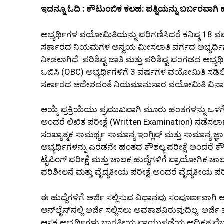
ಇದನ್ನೂ ಓದಿ : ಕೌಟುಂಬಿಕ ಕಲಹ: ಪತ್ನಿಯನ್ನು ಬರ್ಬರವಾಗಿ ಹ
ಅಭ್ಯರ್ಥಿಗಳ ವಯೋಮಿತಿಯನ್ನು ಪರಿಗಣಿಸಿದರೆ ಕನಿಷ್ಠ 18 ವ
ಸರ್ಕಾರದ ನಿಯಮಗಳ ಅನ್ವಯ ಮೀಸಲಾತಿ ವರ್ಗದ ಅಭ್ಯರ್ಥಿಗ
ನೀಡಲಾಗಿದೆ. ಪರಿಶಿಷ್ಟ ಜಾತಿ ಮತ್ತು ಪರಿಶಿಷ್ಟ ಪಂಗಡದ ಅಭ
ಒಬಿಸಿ (OBC) ಅಭ್ಯರ್ಥಿಗಳಿಗೆ 3 ವರ್ಷಗಳ ವಯೋಮಿತಿ ಸಡಿಲಿಕ
ಸರ್ಕಾರದ ಆದೇಶದಂತೆ ನಿಯಮಾನುಸಾರ ವಯೋಮಿತಿ ವಿನಾಯ
ಆಯ್ಕೆ ಪ್ರಕ್ರಿಯೆಯು ಪ್ರಮುಖವಾಗಿ ಮೂರು ಹಂತಗಳನ್ನು ಒಳಗೊಂ
ಅಂದರೆ ಲಿಖಿತ ಪರೀಕ್ಷೆ (Written Examination) ನಡೆಸಲಾಗುತ್
ಸಂಖ್ಯಾತ್ಮಕ ಸಾಮರ್ಥ್ಯ ಸಾಮಾನ್ಯ ಇಂಗ್ಲಿಷ್ ಮತ್ತು ಸಾಮಾನ್ಯ ಜ್ಞಾ
ಅಭ್ಯರ್ಥಿಗಳನ್ನು ಎರಡನೇ ಹಂತದ ಕೌಶಲ್ಯ ಪರೀಕ್ಷೆ ಅಂದರೆ ಕೌಶಲ್ಯ ಪ
ಟೈಪಿಂಗ್ ಪರೀಕ್ಷೆ ಮತ್ತು ಚಾಲಕ ಹುದ್ದೆಗಳಿಗೆ ಪ್ರಾಯೋಗಿಕ ಚ
ಪರಿಶೀಲನೆ ಮತ್ತು ವೈದ್ಯಕೀಯ ಪರೀಕ್ಷೆ ಅಂದರೆ ವೈದ್ಯಕೀಯ ಪ
ಈ ಹುದ್ದೆಗಳಿಗೆ ಅರ್ಜಿ ಸಲ್ಲಿಸುವ ವಿಧಾನವು ಸಂಪೂರ್ಣವಾಗಿ 
ಆನ್‌ಲೈನ್‌ನಲ್ಲಿ ಅರ್ಜಿ ಸಲ್ಲಿಸಲು ಅವಕಾಶವಿರುವುದಿಲ್ಲ. ಅರ್
ಆಸಕ್ತ ಅಭ್ಯರ್ಥಿಗಳು ಭಾರತೀಯ ವಾಯುಪಡೆಯ ಅಧಿಕೃತ ವೆಬ್