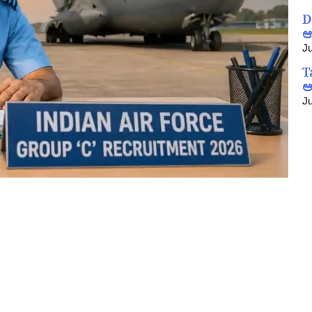
D
ಆ
Ju
T
ಅ
Ju