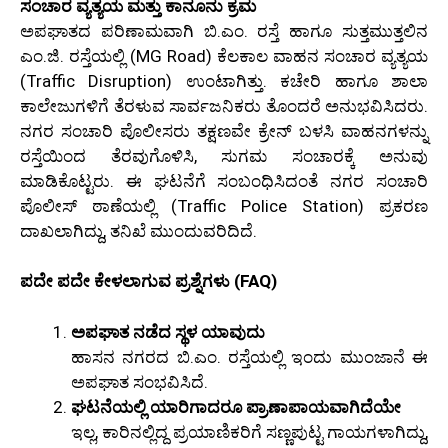
ಸಂಚಾರ ವ್ಯತ್ಯಯ ಮತ್ತು ಕಾನೂನು ಕ್ರಮ
ಅಪಘಾತದ ಪರಿಣಾಮವಾಗಿ ಬಿ.ಎಂ. ರಸ್ತೆ ಹಾಗೂ ಸುತ್ತಮುತ್ತಲಿನ
ಎಂ.ಜಿ. ರಸ್ತೆಯಲ್ಲಿ (MG Road) ಕೆಲಕಾಲ ವಾಹನ ಸಂಚಾರ ವ್ಯತ್ಯಯ
(Traffic Disruption) ಉಂಟಾಗಿತ್ತು. ಕಚೇರಿ ಹಾಗೂ ಶಾಲಾ
ಕಾಲೇಜುಗಳಿಗೆ ತೆರಳುವ ಸಾರ್ವಜನಿಕರು ತೊಂದರೆ ಅನುಭವಿಸಿದರು.
ನಗರ ಸಂಚಾರಿ ಪೊಲೀಸರು ತಕ್ಷಣವೇ ಕ್ರೇನ್ ಬಳಸಿ ವಾಹನಗಳನ್ನು
ರಸ್ತೆಯಿಂದ ತೆರವುಗೊಳಿಸಿ, ಸುಗಮ ಸಂಚಾರಕ್ಕೆ ಅನುವು
ಮಾಡಿಕೊಟ್ಟರು. ಈ ಘಟನೆಗೆ ಸಂಬಂಧಿಸಿದಂತೆ ನಗರ ಸಂಚಾರಿ
ಪೊಲೀಸ್ ಠಾಣೆಯಲ್ಲಿ (Traffic Police Station) ಪ್ರಕರಣ
ದಾಖಲಾಗಿದ್ದು, ತನಿಖೆ ಮುಂದುವರಿದಿದೆ.
ಪದೇ ಪದೇ ಕೇಳಲಾಗುವ ಪ್ರಶ್ನೆಗಳು (FAQ)
ಅಪಘಾತ ನಡೆದ ಸ್ಥಳ ಯಾವುದು
ಹಾಸನ ನಗರದ ಬಿ.ಎಂ. ರಸ್ತೆಯಲ್ಲಿ ಇಂದು ಮುಂಜಾನೆ ಈ
ಅಪಘಾತ ಸಂಭವಿಸಿದೆ.
ಘಟನೆಯಲ್ಲಿ ಯಾರಿಗಾದರೂ ಪ್ರಾಣಾಪಾಯವಾಗಿದೆಯೇ
ಇಲ್ಲ, ಕಾರಿನಲ್ಲಿದ್ದ ಪ್ರಯಾಣಿಕರಿಗೆ ಸಣ್ಣಪುಟ್ಟ ಗಾಯಗಳಾಗಿದ್ದು,