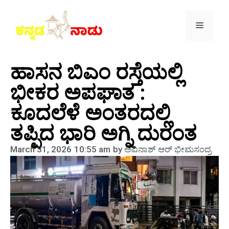
ಹಾಸನ ಬಿಎಂ ರಸ್ತೆಯಲ್ಲಿ
ಭೀಕರ ಅಪಘಾತ :
ಕೂದಲೆಳೆ ಅಂತರದಲ್ಲಿ
ತಪ್ಪಿದ ಭಾರಿ ಅಗ್ನಿ ದುರಂತ
March 31, 2026
10:55 am
by
ಅವಿನಾಶ್‌ ಆರ್‌ ಭೀಮಸಂದ್ರ