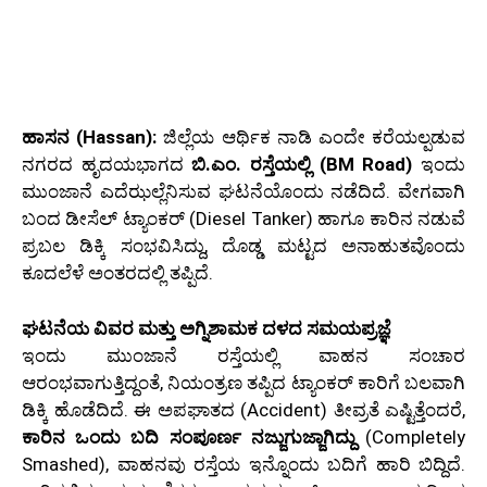
ಹಾಸನ (Hassan):
ಜಿಲ್ಲೆಯ ಆರ್ಥಿಕ ನಾಡಿ ಎಂದೇ ಕರೆಯಲ್ಪಡುವ
ನಗರದ ಹೃದಯಭಾಗದ
ಬಿ.ಎಂ. ರಸ್ತೆಯಲ್ಲಿ (BM Road)
ಇಂದು
ಮುಂಜಾನೆ ಎದೆಝಲ್ಲೆನಿಸುವ ಘಟನೆಯೊಂದು ನಡೆದಿದೆ. ವೇಗವಾಗಿ
ಬಂದ ಡೀಸೆಲ್ ಟ್ಯಾಂಕರ್ (Diesel Tanker) ಹಾಗೂ ಕಾರಿನ ನಡುವೆ
ಪ್ರಬಲ ಡಿಕ್ಕಿ ಸಂಭವಿಸಿದ್ದು, ದೊಡ್ಡ ಮಟ್ಟದ ಅನಾಹುತವೊಂದು
ಕೂದಲೆಳೆ ಅಂತರದಲ್ಲಿ ತಪ್ಪಿದೆ.
ಘಟನೆಯ ವಿವರ ಮತ್ತು ಅಗ್ನಿಶಾಮಕ ದಳದ ಸಮಯಪ್ರಜ್ಞೆ
ಇಂದು ಮುಂಜಾನೆ ರಸ್ತೆಯಲ್ಲಿ ವಾಹನ ಸಂಚಾರ
ಆರಂಭವಾಗುತ್ತಿದ್ದಂತೆ, ನಿಯಂತ್ರಣ ತಪ್ಪಿದ ಟ್ಯಾಂಕರ್ ಕಾರಿಗೆ ಬಲವಾಗಿ
ಡಿಕ್ಕಿ ಹೊಡೆದಿದೆ. ಈ ಅಪಘಾತದ (Accident) ತೀವ್ರತೆ ಎಷ್ಟಿತ್ತೆಂದರೆ,
ಕಾರಿನ ಒಂದು ಬದಿ ಸಂಪೂರ್ಣ ನಜ್ಜುಗುಜ್ಜಾಗಿದ್ದು
(Completely
Smashed), ವಾಹನವು ರಸ್ತೆಯ ಇನ್ನೊಂದು ಬದಿಗೆ ಹಾರಿ ಬಿದ್ದಿದೆ.