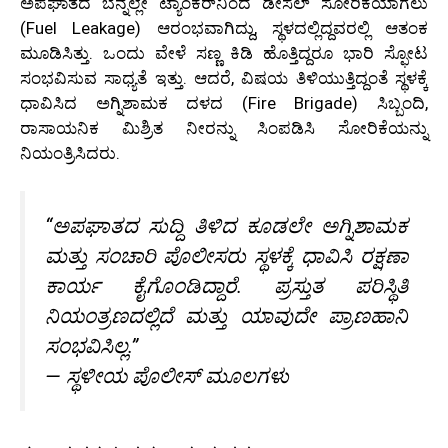
ಅಪಘಾತದ ಬೆನ್ನಲ್ಲೇ ಟ್ಯಾಂಕರ್‌ನಿಂದ ಡೀಸೆಲ್ ಸೋರಿಕೆಯಾಗಲು
(Fuel Leakage) ಆರಂಭವಾಗಿದ್ದು, ಸ್ಥಳದಲ್ಲಿದ್ದವರಲ್ಲಿ ಆತಂಕ
ಮೂಡಿಸಿತ್ತು. ಒಂದು ವೇಳೆ ಸಣ್ಣ ಕಿಡಿ ಹೊತ್ತಿದ್ದರೂ ಭಾರಿ ಸ್ಫೋಟ
ಸಂಭವಿಸುವ ಸಾಧ್ಯತೆ ಇತ್ತು. ಆದರೆ, ವಿಷಯ ತಿಳಿಯುತ್ತಿದ್ದಂತೆ ಸ್ಥಳಕ್ಕೆ
ಧಾವಿಸಿದ ಅಗ್ನಿಶಾಮಕ ದಳದ (Fire Brigade) ಸಿಬ್ಬಂದಿ,
ರಾಸಾಯನಿಕ ಮಿಶ್ರಿತ ನೀರನ್ನು ಸಿಂಪಡಿಸಿ ಸೋರಿಕೆಯನ್ನು
ನಿಯಂತ್ರಿಸಿದರು.
“ಅಪಘಾತದ ಸುದ್ದಿ ತಿಳಿದ ಕೂಡಲೇ ಅಗ್ನಿಶಾಮಕ
ಮತ್ತು ಸಂಚಾರಿ ಪೊಲೀಸರು ಸ್ಥಳಕ್ಕೆ ಧಾವಿಸಿ ರಕ್ಷಣಾ
ಕಾರ್ಯ ಕೈಗೊಂಡಿದ್ದಾರೆ. ಪ್ರಸ್ತುತ ಪರಿಸ್ಥಿತಿ
ನಿಯಂತ್ರಣದಲ್ಲಿದೆ ಮತ್ತು ಯಾವುದೇ ಪ್ರಾಣಹಾನಿ
ಸಂಭವಿಸಿಲ್ಲ.”
— ಸ್ಥಳೀಯ ಪೊಲೀಸ್ ಮೂಲಗಳು