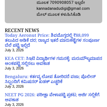
ಮೂಲಕ 7090908057 ಇಲ್ಲವೇ
kannadanadudigi@gmail.com
ಮೇಲ್‌ ಮೂಲಕ ಕಳುಹಿಸಿಕೊಡಿ
RECENT NEWS
Today Aeronut Price: ಶಿವಮೊಗ್ಗದಲ್ಲಿ ₹88,099
ತಲುಪಿದ ಅಡಿಕೆ ದರ; ರಾಜ್ಯದ ಇತರೆ ಮಾರುಕಟ್ಟೆಗಳ ಸಂಪೂರ್ಣ
ಬೆಲೆ ಪಟ್ಟಿ ಇಲ್ಲಿದೆ
July 3, 2026
KEA CET: ಸಿಇಟಿ ವಿದ್ಯಾರ್ಥಿಗಳ ಗಮನಕ್ಕೆ; ಮರುಮೌಲ್ಯಮಾಪನ
ಅಂಕಪಟ್ಟಿ ಸಲ್ಲಿಸಲು ಅವಕಾಶ
July 3, 2026
Bengaluru: ಕರ್ತವ್ಯ ಲೋಪ ತೋರಿದರೆ ವಜಾ; ಪೊಲೀಸ್
ಸಿಬ್ಬಂದಿಗೆ ಕಮಿಷನರ್ ಖಡಕ್ ಎಚ್ಚರಿಕೆ
July 3, 2026
NEET PG 2026: ಪರೀಕ್ಷಾ ವೇಳಾಪಟ್ಟಿ ಪ್ರಕಟ; ಅರ್ಜಿ ಸಲ್ಲಿಕೆಗೆ
ಅವಕಾಶ
July 3, 2026