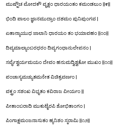
ಮುಷ್ಟೌಚ ಮೋದಕೌ ವೃಕ್ಷಂ ಧಾರಯಂತಂ ಕಮಂಡಲುಂ ||೯||
ಭಿಂದಿ ಪಾಲಂ ಜ್ಞಾನಮುದ್ರಾಂ ದಶಮಂ ಪುನಿಪುಂಗವ |
ಏತಾನ್ಯಾಯುಧ ಜಾಲಾನಿ ಧಾರಯಂ ತಂ ಭಯಾವಹಂ ||೧೦||
ದಿವ್ಯಮಾಲ್ಯಾಂಬರಧರಂ ದಿವ್ಯಗಂಧಾನುಲೇಪನಂ |
ಸರ್ವೈಶ್ವರ್ಯಮಯಂ ದೇವಂ ಹನುಮದ್ವಿಶ್ವತೋ ಮುಖಂ ||೧೧||
ಪಂಚಾಸ್ಯಮಚ್ಯುತಮನೇತ ವಿಚಿತ್ರವರ್ಣಂ |
ವಕ್ತ್ರಂ ಸಶಂಖ ವಿಭೃತಂ ಕವಿರಾಜ ವೀರ್ಯಂ ||
ಪೀತಾಂಬರಾದಿ ಮುಕುಟೈರಪಿ ಶೋಭಿತಾಂಗಂ |
ಪಿಂಗಾಕ್ಷಮಂಜನಾಸುತಂ ಹ್ಯನಿಶಂ ಸ್ಮರಾಮಿ ||೧೨||