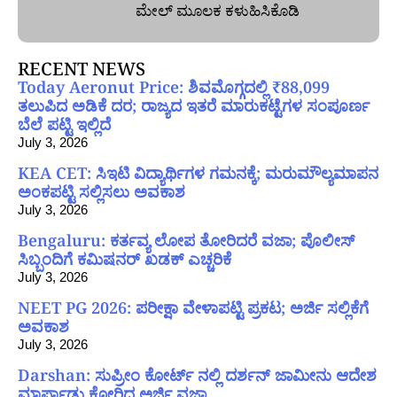
ಮೇಲ್‌ ಮೂಲಕ ಕಳುಹಿಸಿಕೊಡಿ
RECENT NEWS
Today Aeronut Price: ಶಿವಮೊಗ್ಗದಲ್ಲಿ ₹88,099
ತಲುಪಿದ ಅಡಿಕೆ ದರ; ರಾಜ್ಯದ ಇತರೆ ಮಾರುಕಟ್ಟೆಗಳ ಸಂಪೂರ್ಣ
ಬೆಲೆ ಪಟ್ಟಿ ಇಲ್ಲಿದೆ
July 3, 2026
KEA CET: ಸಿಇಟಿ ವಿದ್ಯಾರ್ಥಿಗಳ ಗಮನಕ್ಕೆ; ಮರುಮೌಲ್ಯಮಾಪನ
ಅಂಕಪಟ್ಟಿ ಸಲ್ಲಿಸಲು ಅವಕಾಶ
July 3, 2026
Bengaluru: ಕರ್ತವ್ಯ ಲೋಪ ತೋರಿದರೆ ವಜಾ; ಪೊಲೀಸ್
ಸಿಬ್ಬಂದಿಗೆ ಕಮಿಷನರ್ ಖಡಕ್ ಎಚ್ಚರಿಕೆ
July 3, 2026
NEET PG 2026: ಪರೀಕ್ಷಾ ವೇಳಾಪಟ್ಟಿ ಪ್ರಕಟ; ಅರ್ಜಿ ಸಲ್ಲಿಕೆಗೆ
ಅವಕಾಶ
July 3, 2026
Darshan: ಸುಪ್ರೀಂ ಕೋರ್ಟ್ ನಲ್ಲಿ ದರ್ಶನ್ ಜಾಮೀನು ಆದೇಶ
ಮಾರ್ಪಾಡು ಕೋರಿದ್ದ ಅರ್ಜಿ ವಜಾ