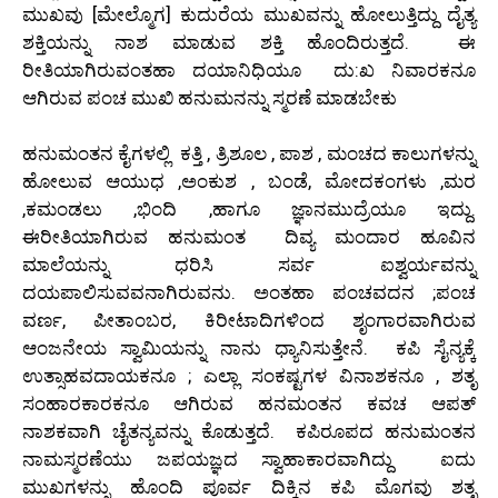
ಮುಖವು [ಮೇಲ್ಮೊಗ] ಕುದುರೆಯ ಮುಖವನ್ನು ಹೋಲುತ್ತಿದ್ದು ದೈತ್ಯ
ಶಕ್ತಿಯನ್ನು ನಾಶ ಮಾಡುವ ಶಕ್ತಿ ಹೊಂದಿರುತ್ತದೆ. ಈ
ರೀತಿಯಾಗಿರುವಂತಹಾ ದಯಾನಿಧಿಯೂ ದು:ಖ ನಿವಾರಕನೂ
ಆಗಿರುವ ಪಂಚ ಮುಖಿ ಹನುಮನನ್ನು ಸ್ಮರಣೆ ಮಾಡಬೇಕು
ಹನುಮಂತನ ಕೈಗಳಲ್ಲಿ ಕತ್ತಿ , ತ್ರಿಶೂಲ , ಪಾಶ , ಮಂಚದ ಕಾಲುಗಳನ್ನು
ಹೋಲುವ ಆಯುಧ ,ಅಂಕುಶ , ಬಂಡೆ, ಮೋದಕಂಗಳು ,ಮರ
,ಕಮಂಡಲು ,ಭಿಂದಿ ,ಹಾಗೂ ಜ್ಞಾನಮುದ್ರೆಯೂ ಇದ್ದು.
ಈರೀತಿಯಾಗಿರುವ ಹನುಮಂತ ದಿವ್ಯ ಮಂದಾರ ಹೂವಿನ
ಮಾಲೆಯನ್ನು ಧರಿಸಿ ಸರ್ವ ಐಶ್ವರ್ಯವನ್ನು
ದಯಪಾಲಿಸುವವನಾಗಿರುವನು. ಅಂತಹಾ ಪಂಚವದನ ;ಪಂಚ
ವರ್ಣ, ಪೀತಾಂಬರ, ಕಿರೀಟಾದಿಗಳಿಂದ ಶೃಂಗಾರವಾಗಿರುವ
ಆಂಜನೇಯ ಸ್ವಾಮಿಯನ್ನು ನಾನು ಧ್ಯಾನಿಸುತ್ತೇನೆ. ಕಪಿ ಸೈನ್ಯಕ್ಕೆ
ಉತ್ಸಾಹವದಾಯಕನೂ ; ಎಲ್ಲಾ ಸಂಕಷ್ಟಗಳ ವಿನಾಶಕನೂ , ಶತೃ
ಸಂಹಾರಕಾರಕನೂ ಆಗಿರುವ ಹನಮಂತನ ಕವಚ ಆಪತ್
ನಾಶಕವಾಗಿ ಚೈತನ್ಯವನ್ನು ಕೊಡುತ್ತದೆ. ಕಪಿರೂಪದ ಹನುಮಂತನ
ನಾಮಸ್ಮರಣೆಯು ಜಪಯಜ್ಞದ ಸ್ವಾಹಾಕಾರವಾಗಿದ್ದು ಐದು
ಮುಖಗಳನ್ನು ಹೊಂದಿ ಪೂರ್ವ ದಿಕ್ಕಿನ ಕಪಿ ಮೊಗವು ಶತೃ