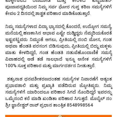
ಕೊಳ್ಳೇಗಾಲದ ರಣಮೋಡಿ ಮತ್ತು ಕೇರಳದ ಕುಟ್ಟಿಚಾತನ್
ಪೂಜಾಪದ್ಧತಿಯಿಂದ ನಿಮ್ಮ ಸರ್ವ ಘೋರ ಗುಪ್ತ ಕಠಿಣ ಸಮಸ್ಯೆಗಳಿಗೆ
ಕೇವಲ 2 ದಿನದಲ್ಲಿ ಶಾಶ್ವತ ಪರಿಹಾರ ಮಾಡಿಕೊಡುತ್ತಾರೆ.
ನಿಮ್ಮ ಸಮಸ್ಯೆಗಳಾದ ವಿದ್ಯಾ ಭ್ಯಾಸದಲ್ಲಿ ತೊಂದರೆ, ಉದ್ಯೋಗ ಸಮಸ್ಯೆ,
ಮನೆಯಲ್ಲಿ ಹಣಕಾಸಿನ ಅಭಾವ ಎಷ್ಟೇ ದುಡ್ಡಿದ್ದರು ನೆಮ್ಮದಿಯಕೊರತೆ
ಇಷ್ಟಪಟ್ಟವರು ನಿಮ್ಮಂತೆ ಆಗಲು, ಪ್ರೀತಿಯಲ್ಲಿ ನಂಬಿ ಮೋಸ, ಗಂಡ
ಅಥವಾ ಹೆಂಡತಿ ಪರಸಂಗ ಬಿಡಿಸುವುದು, ಪ್ರೀತಿಯಲ್ಲಿ ಬಿದ್ದು ಮಕ್ಕಳು
ಮಾತು ಕೇಳದಿದ್ದರೆ, ಗಂಡ ಹೆಂಡತಿ ನಡುವೆಹೊಂದಾಣಿಕೆ ಸಮಸ್ಯೆ
ವಿವಾಹದಲ್ಲಿ ಅಡೆ ತಡೆ ಸಾಲಭಾದೆ ಇನ್ನೂ ಅನೇಕ ಸಮಸ್ಯೆಗಳಿಗೆ
100% ಸೂಕ್ತ ಪರಿಹಾರ ಮತ್ತು ಮಾರ್ಗದರ್ಶನ ನೀಡುತ್ತಾರೆ.
ಶತ್ರುನಾಶ ಧನವಶೀಕರಣದಂತಹ ಸಮಸ್ಯೆಗಳ ನಿವಾರಣೆಗೆ ಅತ್ಯಂತ
ಪ್ರಭಾವಶಾಲಿ ಮತ್ತು ಪ್ರಖ್ಯಾತಿ ಪಡೆದಿರುವ ಜ್ಯೋತಿಷ್ಯರು. ನಿಮ್ಮ
ಸಮಸ್ಯೆಗಳಿಗೆ ಯಾರಿಂದಲೂ ಪರಿಹಾರ ಸಿಗದೆ ನೊಂದಿದ್ದರೆ ಇವರನ್ನು
ಒಮ್ಮೆನಂಬಿ ಕರೆ ಮಾಡಿ ಖಂಡಿತಾ ಪರಿಹಾರ ಸಿಗುತ್ತದೆ. ಮೊಬೈಲ್ ನಂ
ಶ್ರೀ ಜ್ಞಾನೇಶ್ವರ್ ರಾವ್ ಪ್ರಧಾನ ತಾಂತ್ರಿಕ 8548998564