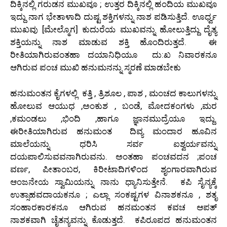
ದಿಕ್ಕಿನಲ್ಲಿ ಗರುಡನ ಮುಖವೂ ; ಉತ್ತರ ದಿಕ್ಕಿನಲ್ಲಿ ಹಂದಿಯ ಮುಖವೂ
ಇದ್ದು ನಾಗ ಭೇತಾಳಾದಿ ದುಷ್ಟ ಶಕ್ತಿಗಳನ್ನು ನಾಶ ಪಡಿಸುತ್ತಿದೆ. ಊರ್ಧ್ವ
ಮುಖವು [ಮೇಲ್ಮೊಗ] ಕುದುರೆಯ ಮುಖವನ್ನು ಹೋಲುತ್ತಿದ್ದು ದೈತ್ಯ
ಶಕ್ತಿಯನ್ನು ನಾಶ ಮಾಡುವ ಶಕ್ತಿ ಹೊಂದಿರುತ್ತದೆ. ಈ
ರೀತಿಯಾಗಿರುವಂತಹಾ ದಯಾನಿಧಿಯೂ ದು:ಖ ನಿವಾರಕನೂ
ಆಗಿರುವ ಪಂಚ ಮುಖಿ ಹನುಮನನ್ನು ಸ್ಮರಣೆ ಮಾಡಬೇಕು
ಹನುಮಂತನ ಕೈಗಳಲ್ಲಿ ಕತ್ತಿ , ತ್ರಿಶೂಲ , ಪಾಶ , ಮಂಚದ ಕಾಲುಗಳನ್ನು
ಹೋಲುವ ಆಯುಧ ,ಅಂಕುಶ , ಬಂಡೆ, ಮೋದಕಂಗಳು ,ಮರ
,ಕಮಂಡಲು ,ಭಿಂದಿ ,ಹಾಗೂ ಜ್ಞಾನಮುದ್ರೆಯೂ ಇದ್ದು.
ಈರೀತಿಯಾಗಿರುವ ಹನುಮಂತ ದಿವ್ಯ ಮಂದಾರ ಹೂವಿನ
ಮಾಲೆಯನ್ನು ಧರಿಸಿ ಸರ್ವ ಐಶ್ವರ್ಯವನ್ನು
ದಯಪಾಲಿಸುವವನಾಗಿರುವನು. ಅಂತಹಾ ಪಂಚವದನ ;ಪಂಚ
ವರ್ಣ, ಪೀತಾಂಬರ, ಕಿರೀಟಾದಿಗಳಿಂದ ಶೃಂಗಾರವಾಗಿರುವ
ಆಂಜನೇಯ ಸ್ವಾಮಿಯನ್ನು ನಾನು ಧ್ಯಾನಿಸುತ್ತೇನೆ. ಕಪಿ ಸೈನ್ಯಕ್ಕೆ
ಉತ್ಸಾಹವದಾಯಕನೂ ; ಎಲ್ಲಾ ಸಂಕಷ್ಟಗಳ ವಿನಾಶಕನೂ , ಶತೃ
ಸಂಹಾರಕಾರಕನೂ ಆಗಿರುವ ಹನಮಂತನ ಕವಚ ಆಪತ್
ನಾಶಕವಾಗಿ ಚೈತನ್ಯವನ್ನು ಕೊಡುತ್ತದೆ. ಕಪಿರೂಪದ ಹನುಮಂತನ