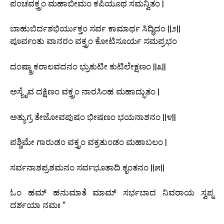
ಪಂಚವಕ್ತ್ರಂ ಮಹಾಬೀಮಂ ಕಪಿಯೂಥ ಸಮನ್ವಿತಂ |
ಬಾಹುಬಿರ್ದಶಭಿರ್ಯುಕ್ತಂ ಸರ್ವ ಕಾಮಾರ್ಥ ಸಿದ್ಧಿದಂ ||೨||
ಪೂರ್ವಂತು ವಾನರಂ ವಕ್ತ್ರಂ ಕೋಟಿಸೂರ್ಯ ಸಮಪ್ರಭಂ
ದಂಷ್ಠ್ರಾಕರಾಲವದನಂ ಭ್ರುಕುಟೀ ಕುಟಿಲೇಕ್ಷಣಂ ||೩||
ಅಸ್ಯೈವ ದಕ್ಷಿಣಂ ವಕ್ತ್ರಂ ನಾರಸಿಂಹ ಮಹಾದ್ಭುತಂ |
ಅತ್ಯುಗ್ರ ತೇಜೋವಪುಷಂ ಭೀಷಣಂ ಭಯನಾಶನಂ ||೪||
ಪಶ್ಚಿಮೇ ಗಾರುಡಂ ವಕ್ತ್ರಂ ವಕ್ರತುಂಡಂ ಮಹಾಬಲಂ |
ಸರ್ವನಾಶಪ್ರಶಮನಂ ಸರ್ವಭೂತಾದಿ ಕೃಂತನಂ ||೫||
ಓಂ ಹಮ್ ಹನುಮಾತೆ ಮಾಮ್ ಸರ್ಭಬಾದ ನಿವರಾಯ ಸ್ವಪ್ನ
ದರ್ಶಯಾ ನಮಃ “