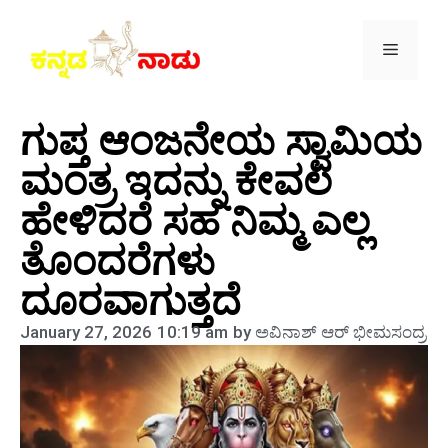
ಗುಪ್ತ ಆಂಜನೇಯ ಸ್ವಾಮಿಯ
ಮಂತ್ರ ಇದನ್ನು ಕೇವಲ
ಹೇಳಿದರೆ ಸಹ ನಿಮ್ಮ ಎಲ್ಲ
ತೊಂದರೆಗಳು
ದೂರವಾಗುತ್ತದೆ
January 27, 2026
10:19 am
by
ಅವಿನಾಶ್‌ ಆರ್‌ ಭೀಮಸಂದ್ರ