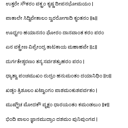
ಉತ್ತರೇ ಸೌಕರಂ ವಕ್ತ್ರಂ ಕೃಷ್ಣ ದೀಪನಭೋಮಯಂ |
ಪಾತಾಲೇ ಸಿದ್ದಿವೇತಾಲಂ ಜ್ವರರೋಗಾದಿ ಕೃಂತನಂ ||೬||
ಊರ್ಧ್ವಂ ಹಯಾನನಂ ಘೋರಂ ದಾನವಾಂತ ಕರಂ ಪರಂ
ಏನ ವಕ್ತ್ರೇಣ ವಿಪ್ರೇಂದ್ರ ತಾಟಕಾಯ ಮಹಾಹವೇ ||೭||
ದುರ್ಗತೇಶ್ಶರಣಂ ತಸ್ಯ ಸರ್ವಶತ್ರುಹರಂ ಪರಂ |
ಧ್ಯಾತ್ವಾ ಪಂಚಮುಖಂ ರುದ್ರಂ ಹನುಮಂತಂ ದಯಾನಿಧಿಂ ||೮||
ಖಡ್ಗಂ ತ್ರಿಶೂಲಂ ಖಟ್ವಾಂಗಂ ಪಾಶಮಂಕುಶಪರ್ವತಂ |
ಮುಷ್ಟೌಚ ಮೋದಕೌ ವೃಕ್ಷಂ ಧಾರಯಂತಂ ಕಮಂಡಲುಂ ||೯||
ಭಿಂದಿ ಪಾಲಂ ಜ್ಞಾನಮುದ್ರಾಂ ದಶಮಂ ಪುನಿಪುಂಗವ |