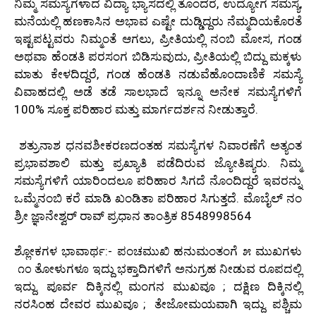
ನಿಮ್ಮ ಸಮಸ್ಯೆಗಳಾದ ವಿದ್ಯಾ ಭ್ಯಾಸದಲ್ಲಿ ತೊಂದರೆ, ಉದ್ಯೋಗ ಸಮಸ್ಯೆ,
ಮನೆಯಲ್ಲಿ ಹಣಕಾಸಿನ ಅಭಾವ ಎಷ್ಟೇ ದುಡ್ಡಿದ್ದರು ನೆಮ್ಮದಿಯಕೊರತೆ
ಇಷ್ಟಪಟ್ಟವರು ನಿಮ್ಮಂತೆ ಆಗಲು, ಪ್ರೀತಿಯಲ್ಲಿ ನಂಬಿ ಮೋಸ, ಗಂಡ
ಅಥವಾ ಹೆಂಡತಿ ಪರಸಂಗ ಬಿಡಿಸುವುದು, ಪ್ರೀತಿಯಲ್ಲಿ ಬಿದ್ದು ಮಕ್ಕಳು
ಮಾತು ಕೇಳದಿದ್ದರೆ, ಗಂಡ ಹೆಂಡತಿ ನಡುವೆಹೊಂದಾಣಿಕೆ ಸಮಸ್ಯೆ
ವಿವಾಹದಲ್ಲಿ ಅಡೆ ತಡೆ ಸಾಲಭಾದೆ ಇನ್ನೂ ಅನೇಕ ಸಮಸ್ಯೆಗಳಿಗೆ
100% ಸೂಕ್ತ ಪರಿಹಾರ ಮತ್ತು ಮಾರ್ಗದರ್ಶನ ನೀಡುತ್ತಾರೆ.
ಶತ್ರುನಾಶ ಧನವಶೀಕರಣದಂತಹ ಸಮಸ್ಯೆಗಳ ನಿವಾರಣೆಗೆ ಅತ್ಯಂತ
ಪ್ರಭಾವಶಾಲಿ ಮತ್ತು ಪ್ರಖ್ಯಾತಿ ಪಡೆದಿರುವ ಜ್ಯೋತಿಷ್ಯರು. ನಿಮ್ಮ
ಸಮಸ್ಯೆಗಳಿಗೆ ಯಾರಿಂದಲೂ ಪರಿಹಾರ ಸಿಗದೆ ನೊಂದಿದ್ದರೆ ಇವರನ್ನು
ಒಮ್ಮೆನಂಬಿ ಕರೆ ಮಾಡಿ ಖಂಡಿತಾ ಪರಿಹಾರ ಸಿಗುತ್ತದೆ. ಮೊಬೈಲ್ ನಂ
ಶ್ರೀ ಜ್ಞಾನೇಶ್ವರ್ ರಾವ್ ಪ್ರಧಾನ ತಾಂತ್ರಿಕ 8548998564
ಶ್ಲೋಕಗಳ ಭಾವಾರ್ಥ:- ಪಂಚಮುಖಿ ಹನುಮಂತಂಗೆ ೫ ಮುಖಗಳು
೧೦ ತೋಳುಗಳೂ ಇದ್ದು ಭಕ್ತಾದಿಗಳಿಗೆ ಅನುಗ್ರಹ ನೀಡುವ ರೂಪದಲ್ಲಿ
ಇದ್ದು. ಪೂರ್ವ ದಿಕ್ಕಿನಲ್ಲಿ ಮಂಗನ ಮುಖವೂ ; ದಕ್ಷಿಣ ದಿಕ್ಕಿನಲ್ಲಿ
ನರಸಿಂಹ ದೇವರ ಮುಖವೂ ; ತೇಜೋಮಯವಾಗಿ ಇದ್ದು. ಪಶ್ಚಿಮ