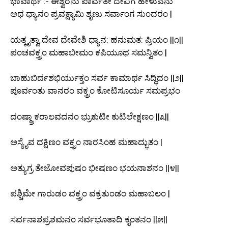
ಭಾವಾರ್ಥ :- ಈಶ್ವರನು ಪಾರ್ವತೀ ದೇವಿಗೆ ಹೇಳುವನು
ಅಥ ಧ್ಯಾನಂ ಪ್ರವಕ್ಷ್ಯಾಮಿ ಶೃಣು ಸರ್ವಾಂಗ ಸುಂದರಂ |
ಯತ್ಕೃತ್ವಾ ದೇವ ದೇವೇಶಿ ಧ್ಯಾನ: ಹನುಮತ: ಪ್ರಿಯಂ ||೧||
ಪಂಚವಕ್ತ್ರಂ ಮಹಾಬೀಮಂ ಕಪಿಯೂಥ ಸಮನ್ವಿತಂ |
ಬಾಹುಬಿರ್ದಶಭಿರ್ಯುಕ್ತಂ ಸರ್ವ ಕಾಮಾರ್ಥ ಸಿದ್ಧಿದಂ ||೨||
ಪೂರ್ವಂತು ವಾನರಂ ವಕ್ತ್ರಂ ಕೋಟಿಸೂರ್ಯ ಸಮಪ್ರಭಂ
ದಂಷ್ಠ್ರಾಕರಾಲವದನಂ ಭ್ರುಕುಟೀ ಕುಟಿಲೇಕ್ಷಣಂ ||೩||
ಅಸ್ಯೈವ ದಕ್ಷಿಣಂ ವಕ್ತ್ರಂ ನಾರಸಿಂಹ ಮಹಾದ್ಭುತಂ |
ಅತ್ಯುಗ್ರ ತೇಜೋವಪುಷಂ ಭೀಷಣಂ ಭಯನಾಶನಂ ||೪||
ಪಶ್ಚಿಮೇ ಗಾರುಡಂ ವಕ್ತ್ರಂ ವಕ್ರತುಂಡಂ ಮಹಾಬಲಂ |
ಸರ್ವನಾಶಪ್ರಶಮನಂ ಸರ್ವಭೂತಾದಿ ಕೃಂತನಂ ||೫||