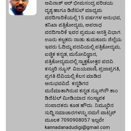
ಅವಿನಾಶ್‌ ಆರ್‌ ಭೀಮಸಂದ್ರ ಪರಿಚಯ:
ದೃಶ್ಯ ಹಾಗೂ ಡಿಜಿಟಲ್ ಮಾಧ್ಯಮ
ವರದಿಗಾರಿಕೆಯಲ್ಲಿ 15 ವರ್ಷಗಳ ಅನುಭವ,
ತನಿಖಾ ಪತ್ರಿಕೋದ್ಯಮ, ಅಪರಾಧ
ವರದಿಗಾರಿಕೆ ಇವರ ಪ್ರಮುಖ ಆಸಕ್ತಿ ವಿಭಾಗ.
ಊರು ಕಲ್ಪತರು ನಾಡು ತುಮಕೂರು ಜಿಲ್ಲೆಯ
ಇವರು ಓದಿದ್ದು ಪದವಿಯಲ್ಲಿ ಪತ್ರಿಕೋದ್ಯಮ,
ಐಚ್ಚಿಕ ಕನ್ನಡ, ಮನೋವಿಜ್ಞಾನ,
ಪತ್ರಿಕೋದ್ಯಮದಲ್ಲಿ ಸ್ನಾತ್ತಕೋತ್ತರ ಪದವಿ.
ಕಸ್ತೂರಿ ನ್ಯೂಸ್‌. ವಿಜಯವಾಣಿ, ಪ್ರಜಾಪ್ರಗತಿ,
ಪ್ರಗತಿ ಟಿವಿಯಲ್ಲಿ ಕೆಲಸ ಮಾಡಿದ
ಅನುಭವವಿದೆ. ಕನ್ನಡಿಗರ
ಮನೆಮಾತಾಗಿರುವ ಕನ್ನಡ ನ್ಯೂಸ್‌ನೌ.ಕಾಂ
ಡಿಜಿಟಲ್‌ ಮೀಡಿಯಾದ ಸಂಸ್ಥಾಪಕ
ಸಂಪಾದಕರು ಕೂಡ ಹೌದು. ನಿಮ್ಮೂರಿನ
ಸುದ್ದಿ ಸಮಾಚಾರಗಳನ್ನು ನಮಗೆ ವಾಟ್ಸಪ್‌
ಮೂಲಕ 7090908057 ಇಲ್ಲವೇ
kannadanadudigi@gmail.com