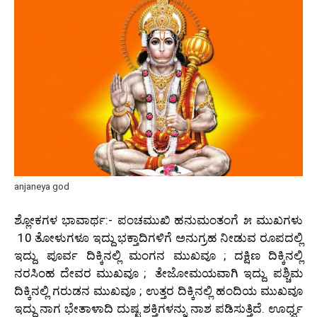
anjaneya god
ಶ್ಲೋಕಗಳ ಭಾವಾರ್ಥ:- ಪಂಚಮುಖಿ ಹನುಮಂತಂಗೆ ೫ ಮುಖಗಳು
10 ತೋಳುಗಳೂ ಇದ್ದು ಭಕ್ತಾದಿಗಳಿಗೆ ಅನುಗ್ರಹ ನೀಡುವ ರೂಪದಲ್ಲಿ
ಇದ್ದು. ಪೂರ್ವ ದಿಕ್ಕಿನಲ್ಲಿ ಮಂಗನ ಮುಖವೂ ; ದಕ್ಷಿಣ ದಿಕ್ಕಿನಲ್ಲಿ
ನರಸಿಂಹ ದೇವರ ಮುಖವೂ ; ತೇಜೋಮಯವಾಗಿ ಇದ್ದು. ಪಶ್ಚಿಮ
ದಿಕ್ಕಿನಲ್ಲಿ ಗರುಡನ ಮುಖವೂ ; ಉತ್ತರ ದಿಕ್ಕಿನಲ್ಲಿ ಹಂದಿಯ ಮುಖವೂ
ಇದ್ದು ನಾಗ ಭೇತಾಳಾದಿ ದುಷ್ಟ ಶಕ್ತಿಗಳನ್ನು ನಾಶ ಪಡಿಸುತ್ತಿದೆ. ಊರ್ಧ್ವ