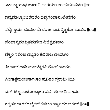
ಏತಾನ್ಯಾಯುಧ ಜಾಲಾನಿ ಧಾರಯಂ ತಂ ಭಯಾವಹಂ ||೧೦||
ದಿವ್ಯಮಾಲ್ಯಾಂಬರಧರಂ ದಿವ್ಯಗಂಧಾನುಲೇಪನಂ |
ಸರ್ವೈಶ್ವರ್ಯಮಯಂ ದೇವಂ ಹನುಮದ್ವಿಶ್ವತೋ ಮುಖಂ ||೧೧||
ಪಂಚಾಸ್ಯಮಚ್ಯುತಮನೇತ ವಿಚಿತ್ರವರ್ಣಂ |
ವಕ್ತ್ರಂ ಸಶಂಖ ವಿಭೃತಂ ಕವಿರಾಜ ವೀರ್ಯಂ ||
ಪೀತಾಂಬರಾದಿ ಮುಕುಟೈರಪಿ ಶೋಭಿತಾಂಗಂ |
ಪಿಂಗಾಕ್ಷಮಂಜನಾಸುತಂ ಹ್ಯನಿಶಂ ಸ್ಮರಾಮಿ ||೧೨||
ಮರ್ಕಟಸ್ಯ ಮಹೋತ್ಸಾಹಂ ಸರ್ವ ಶೋಕವಿನಾಶನಂ |
ಶತೃ ಸಂಹಾರಕಂ ಚೈತಕ್ ಕವಚಂ ಹ್ಯಾಪದಂ ಚರೇತ್ ||೧೩||