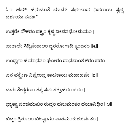
ಓಂ ಹಮ್ ಹನುಮಾತೆ ಮಾಮ್ ಸರ್ಭಬಾದ ನಿವರಾಯ ಸ್ವಪ್ನ
ದರ್ಶಯಾ ನಮಃ “
ಉತ್ತರೇ ಸೌಕರಂ ವಕ್ತ್ರಂ ಕೃಷ್ಣ ದೀಪನಭೋಮಯಂ |
ಪಾತಾಲೇ ಸಿದ್ದಿವೇತಾಲಂ ಜ್ವರರೋಗಾದಿ ಕೃಂತನಂ ||೬||
ಊರ್ಧ್ವಂ ಹಯಾನನಂ ಘೋರಂ ದಾನವಾಂತ ಕರಂ ಪರಂ
ಏನ ವಕ್ತ್ರೇಣ ವಿಪ್ರೇಂದ್ರ ತಾಟಕಾಯ ಮಹಾಹವೇ ||೭||
ದುರ್ಗತೇಶ್ಶರಣಂ ತಸ್ಯ ಸರ್ವಶತ್ರುಹರಂ ಪರಂ |
ಧ್ಯಾತ್ವಾ ಪಂಚಮುಖಂ ರುದ್ರಂ ಹನುಮಂತಂ ದಯಾನಿಧಿಂ ||೮||
ಖಡ್ಗಂ ತ್ರಿಶೂಲಂ ಖಟ್ವಾಂಗಂ ಪಾಶಮಂಕುಶಪರ್ವತಂ |