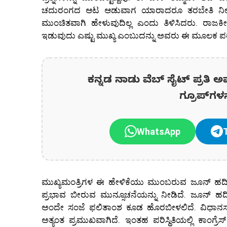
ಚದುರಂಗದ ಆಟ ಆಡುವಾಗ ಯಾರಾದರೂ ತರಬೇತಿ ನೀಡುವಂ
ಮುಂಚಿತವಾಗಿ ಹೇಳುವುದಿಲ್ಲ ಎಂದು ತಿಳಿಸಿದರು. ರಾಜ
ಇಡುವುದು ಎಷ್ಟು ಮುಖ್ಯ ಎಂಬುದನ್ನು ಅವರು ಈ ಮೂಲಕ ಪರ
ಕನ್ನಡ ನಾಡು ವೆಬ್ ಸೈಟ್ ಪ್ರತಿ ಅ
ಗ್ರೂಪ್‌ಗಳ
WhatsApp
ಮುಖ್ಯಮಂತ್ರಿಗಳ ಈ ಹೇಳಿಕೆಯು ಮುಂಬರುವ ಜೂನ್ ಹದ
ಪ್ರಭಾವ ಬೀರುವ ಮುನ್ಸೂಚನೆಯನ್ನು ನೀಡಿದೆ. ಜೂನ್ ಹದಿನ
ಅಂದೇ ಸಂಜೆ ಫಲಿತಾಂಶ ಕೂಡ ಹೊರಬೀಳಲಿದೆ. ವಿಧಾನಸಭ
ಅತ್ಯಂತ ಪ್ರಮುಖವಾಗಿದೆ. ಇಂತಹ ಪರಿಸ್ಥಿತಿಯಲ್ಲಿ ಕಾಂಗ್ರೆಸ