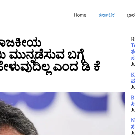
Home
ಕರ್ನಾಟಕ
ಭಾರ
ರಾಜಕೀಯ
R
T
ಮುನ್ನಡೆಸುವ ಬಗ್ಗೆ
ತ
ಸಂ
ುವುದಿಲ್ಲ ಎಂದ ಡಿ ಕೆ
Ju
K
ಮ
Ju
B
ಸ
Ju
N
ಸ
Ju