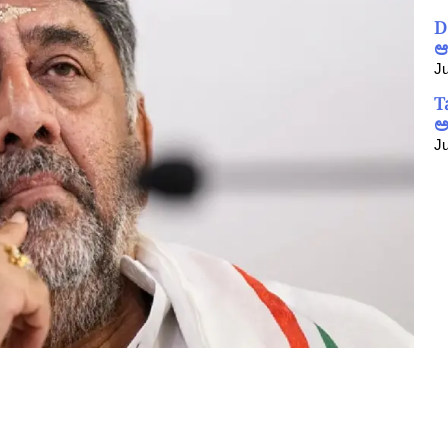
D
ಆ
Ju
T
ಅ
Ju