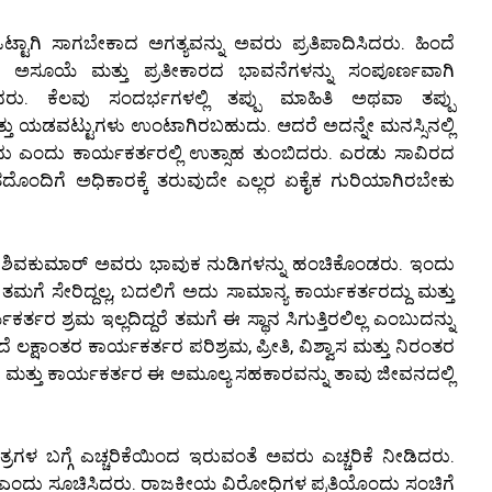
ಒಟ್ಟಾಗಿ ಸಾಗಬೇಕಾದ ಅಗತ್ಯವನ್ನು ಅವರು ಪ್ರತಿಪಾದಿಸಿದರು. ಹಿಂದೆ
ೇಷ, ಅಸೂಯೆ ಮತ್ತು ಪ್ರತೀಕಾರದ ಭಾವನೆಗಳನ್ನು ಸಂಪೂರ್ಣವಾಗಿ
ು. ಕೆಲವು ಸಂದರ್ಭಗಳಲ್ಲಿ ತಪ್ಪು ಮಾಹಿತಿ ಅಥವಾ ತಪ್ಪು
 ಯಡವಟ್ಟುಗಳು ಉಂಟಾಗಿರಬಹುದು. ಆದರೆ ಅದನ್ನೇ ಮನಸ್ಸಿನಲ್ಲಿ
ದು ಎಂದು ಕಾರ್ಯಕರ್ತರಲ್ಲಿ ಉತ್ಸಾಹ ತುಂಬಿದರು. ಎರಡು ಸಾವಿರದ
ಬಹುಮತದೊಂದಿಗೆ ಅಧಿಕಾರಕ್ಕೆ ತರುವುದೇ ಎಲ್ಲರ ಏಕೈಕ ಗುರಿಯಾಗಿರಬೇಕು
 ಕೆ ಶಿವಕುಮಾರ್ ಅವರು ಭಾವುಕ ನುಡಿಗಳನ್ನು ಹಂಚಿಕೊಂಡರು. ಇಂದು
ಿ ತಮಗೆ ಸೇರಿದ್ದಲ್ಲ, ಬದಲಿಗೆ ಅದು ಸಾಮಾನ್ಯ ಕಾರ್ಯಕರ್ತರದ್ದು ಮತ್ತು
ತರ ಶ್ರಮ ಇಲ್ಲದಿದ್ದರೆ ತಮಗೆ ಈ ಸ್ಥಾನ ಸಿಗುತ್ತಿರಲಿಲ್ಲ ಎಂಬುದನ್ನು
ಲಕ್ಷಾಂತರ ಕಾರ್ಯಕರ್ತರ ಪರಿಶ್ರಮ, ಪ್ರೀತಿ, ವಿಶ್ವಾಸ ಮತ್ತು ನಿರಂತರ
 ಮತ್ತು ಕಾರ್ಯಕರ್ತರ ಈ ಅಮೂಲ್ಯ ಸಹಕಾರವನ್ನು ತಾವು ಜೀವನದಲ್ಲಿ
ಗಳ ಬಗ್ಗೆ ಎಚ್ಚರಿಕೆಯಿಂದ ಇರುವಂತೆ ಅವರು ಎಚ್ಚರಿಕೆ ನೀಡಿದರು.
ಂದು ಸೂಚಿಸಿದರು. ರಾಜಕೀಯ ವಿರೋಧಿಗಳ ಪ್ರತಿಯೊಂದು ಸಂಚಿಗೆ