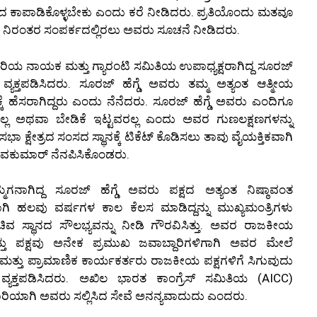
 ಕಾಪಾಡಿಕೊಳ್ಳಬೇಕು ಎಂದು ಕರೆ ನೀಡಿದರು. ಪ್ರತಿಯೊಂದು ಮತವೂ
ಗೆ ನಿರಂತರ ಸಂಪರ್ಕದಲ್ಲಿರಲು ಅವರು ಸೂಚನೆ ನೀಡಿದರು.
 ಹಿರಿಯ ನಾಯಕ ಮತ್ತು ಗ್ಯಾರಂಟಿ ಸಮಿತಿಯ ಉಪಾಧ್ಯಕ್ಷರಾಗಿದ್ದ ಸೂರಜ್
 ವ್ಯಕ್ತಪಡಿಸಿದರು. ಸೂರಜ್ ಹೆಗ್ಡೆ ಅವರು ತಮ್ಮ ಅತ್ಯಂತ ಆತ್ಮೀಯ
ಣಕ್ಕೆ ಹೆಸರಾಗಿದ್ದರು ಎಂದು ನೆನೆದರು. ಸೂರಜ್ ಹೆಗ್ಡೆ ಅವರು ಎಂದಿಗೂ
ಲ ಅಥವಾ ಬೇಡಿಕೆ ಇಟ್ಟವರಲ್ಲ ಎಂದು ಅವರ ಗುಣಲಕ್ಷಣಗಳನ್ನು
ಾ ಕ್ಷೇತ್ರದ ಸಂಸದ ಸ್ಥಾನಕ್ಕೆ ಟಿಕೆಟ್ ಕೊಡಿಸಲು ತಾವು ವೈಯಕ್ತಿಕವಾಗಿ
 ಶಿವಕುಮಾರ್ ನೆನಪಿಸಿಕೊಂಡರು.
ಾಗಿದ್ದ ಸೂರಜ್ ಹೆಗ್ಡೆ ಅವರು ಪಕ್ಷದ ಅತ್ಯಂತ ನಿಷ್ಠಾವಂತ
ಾಗಿ ಹಲವು ವರ್ಷಗಳ ಕಾಲ ಕೆಲಸ ಮಾಡಿದ್ದನ್ನು ಮುಖ್ಯಮಂತ್ರಿಗಳು
 ಸಚಿವ ಸ್ಥಾನದ ಸೌಲಭ್ಯವನ್ನು ನೀಡಿ ಗೌರವಿಸಿತ್ತು. ಅವರ ರಾಜಕೀಯ
ತ್ತು ಪಕ್ಷವು ಅನೇಕ ಪ್ರಮುಖ ಜವಾಬ್ದಾರಿಗಳಿಗಾಗಿ ಅವರ ಮೇಲೆ
ಮತ್ತು ಪ್ರಾಮಾಣಿಕ ಕಾರ್ಯಕರ್ತರು ರಾಜಕೀಯ ಪಕ್ಷಗಳಿಗೆ ಸಿಗುವುದು
ಕ್ತಪಡಿಸಿದರು. ಅಖಿಲ ಭಾರತ ಕಾಂಗ್ರೆಸ್ ಸಮಿತಿಯ (AICC)
ಾರಿಯಾಗಿ ಅವರು ಸಲ್ಲಿಸಿದ ಸೇವೆ ಅನನ್ಯವಾದುದು ಎಂದರು.