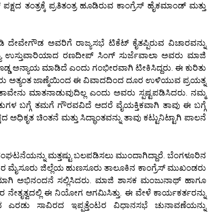
 ಪಕ್ಷದ ತಂತ್ರಕ್ಕೆ ಪ್ರತಿತಂತ್ರ ಹೂಡಿರುವ ಕಾಂಗ್ರೆಸ್ ಹೈಕಮಾಂಡ್ ಮತ್ತು
 ದೇವೇಗೌಡ ಅವರಿಗೆ ರಾಜ್ಯಸಭೆ ಟಿಕೆಟ್ ಕೈತಪ್ಪಿರುವ ವಿಚಾರವನ್ನು
ರಾಜ್ಯ ಉಸ್ತುವಾರಿಯಾದ ರಣದೀಪ್ ಸಿಂಗ್ ಸುರ್ಜೆವಾಲಾ ಅವರು ಮಾಜಿ
ಿ ದೊಡ್ಡ ಅನ್ಯಾಯ ಮಾಡಿದೆ ಎಂದು ಗಂಭೀರವಾಗಿ ಟೀಕಿಸಿದ್ದರು. ಈ ಕುರಿತು
ರು ಅತ್ಯಂತ ಜಾಣ್ಮೆಯಿಂದ ಈ ವಿವಾದದಿಂದ ದೂರ ಉಳಿಯುವ ಪ್ರಯತ್ನ
ಗಿ ತಾವೇನು ಮಾತನಾಡುವುದಿಲ್ಲ ಎಂದು ಅವರು ಸ್ಪಷ್ಟಪಡಿಸಿದರು. ನಮ್ಮ
ಗಳ ಬಗ್ಗೆ ತಮಗೆ ಗೌರವವಿದೆ ಆದರೆ ವೈಯಕ್ತಿಕವಾಗಿ ತಾವು ಈ ಬಗ್ಗೆ
ಅಧಿಕೃತ ಚಿಂತನೆ ಮತ್ತು ಸಿದ್ಧಾಂತವನ್ನು ತಾವು ಕಟ್ಟುನಿಟ್ಟಾಗಿ ಪಾಲನೆ
್ಷದ ಸಂಘಟನೆಯನ್ನು ಮತ್ತಷ್ಟು ಬಲಪಡಿಸಲು ಮುಂದಾಗಿದ್ದಾರೆ. ಬೆಂಗಳೂರಿನ
ಮವಾರ ಮೈಸೂರು ಜಿಲ್ಲೆಯ ಹುಣಸೂರು ತಾಲೂಕಿನ ಕಾಂಗ್ರೆಸ್ ಮುಖಂಡರು
ಟಿಯಾಗಿ ಅಭಿನಂದನೆ ಸಲ್ಲಿಸಿದರು. ಮಾಜಿ ಶಾಸಕ ಮಂಜುನಾಥ್ ಹಾಗೂ
ನೇತೃತ್ವದಲ್ಲಿ ಈ ನಿಯೋಗ ಆಗಮಿಸಿತ್ತು. ಈ ವೇಳೆ ಕಾರ್ಯಕರ್ತರನ್ನು
ವ ಎರಡು ಸಾವಿರದ ಇಪ್ಪತ್ತೆಂಟರ ವಿಧಾನಸಭೆ ಚುನಾವಣೆಯನ್ನು