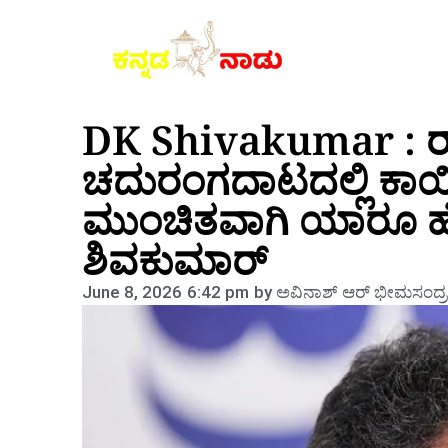
DK Shivakumar : 
ಚದುರಂಗದಾಟದಲ್ಲಿ ಕಾಯಿ 
ಮುಂಚಿತವಾಗಿ ಯಾರೂ ಹೇಳ
ಶಿವಕುಮಾರ್
June 8, 2026
6:42 pm
by
ಅವಿನಾಶ್‌ ಆರ್‌ ಭೀಮಸಂದ್ರ