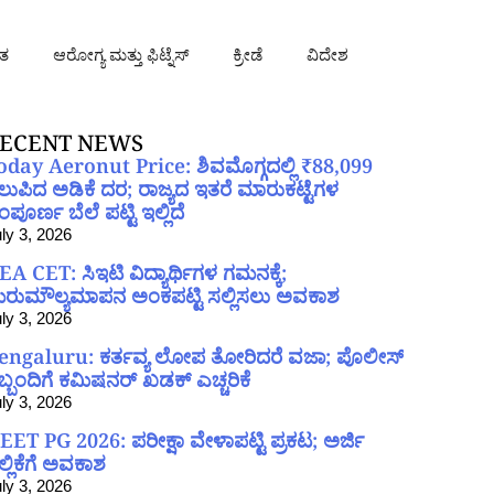
ತ
ಆರೋಗ್ಯ ಮತ್ತು ಫಿಟ್ನೆಸ್
ಕ್ರೀಡೆ
ವಿದೇಶ
ECENT NEWS
oday Aeronut Price: ಶಿವಮೊಗ್ಗದಲ್ಲಿ ₹88,099
ಲುಪಿದ ಅಡಿಕೆ ದರ; ರಾಜ್ಯದ ಇತರೆ ಮಾರುಕಟ್ಟೆಗಳ
ಪೂರ್ಣ ಬೆಲೆ ಪಟ್ಟಿ ಇಲ್ಲಿದೆ
ly 3, 2026
EA CET: ಸಿಇಟಿ ವಿದ್ಯಾರ್ಥಿಗಳ ಗಮನಕ್ಕೆ;
ರುಮೌಲ್ಯಮಾಪನ ಅಂಕಪಟ್ಟಿ ಸಲ್ಲಿಸಲು ಅವಕಾಶ
ly 3, 2026
engaluru: ಕರ್ತವ್ಯ ಲೋಪ ತೋರಿದರೆ ವಜಾ; ಪೊಲೀಸ್
ಿಬ್ಬಂದಿಗೆ ಕಮಿಷನರ್ ಖಡಕ್ ಎಚ್ಚರಿಕೆ
ly 3, 2026
EET PG 2026: ಪರೀಕ್ಷಾ ವೇಳಾಪಟ್ಟಿ ಪ್ರಕಟ; ಅರ್ಜಿ
ಲ್ಲಿಕೆಗೆ ಅವಕಾಶ
ly 3, 2026