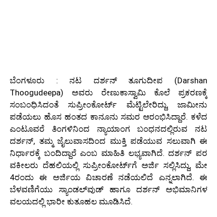
ಬೆಂಗಳೂರು : ನಟ ದರ್ಶನ್ ತೂಗುದೀಪ (Darshan
Thoogudeepa) ಅವರು ರೇಣುಕಾಸ್ವಾಮಿ ಕೊಲೆ ಪ್ರಕರಣಕ್ಕೆ
ಸಂಬಂಧಿಸಿದಂತೆ ಸುಪ್ರೀಂಕೋರ್ಟ್ ಮೆಟ್ಟಿಲೇರಿದ್ದು, ಜಾಮೀನು
ಪಡೆಯಲು ಹೊಸ ಹಂತದ ಕಾನೂನು ಸಮರ ಆರಂಭಿಸಿದ್ದಾರೆ. ಕಳೆದ
ಎಂಟೂವರೆ ತಿಂಗಳಿನಿಂದ ನ್ಯಾಯಾಂಗ ಬಂಧನದಲ್ಲಿರುವ ನಟ
ದರ್ಶನ್, ತಮ್ಮ ಜೈಲುವಾಸದಿಂದ ಮುಕ್ತಿ ಪಡೆಯುವ ಸಲುವಾಗಿ ಈ
ನಿರ್ಧಾರಕ್ಕೆ ಬಂದಿದ್ದಾರೆ ಎಂಬ ಮಾಹಿತಿ ಲಭ್ಯವಾಗಿದೆ. ದರ್ಶನ್ ಪರ
ವಕೀಲರು ದೆಹಲಿಯಲ್ಲಿ ಸುಪ್ರೀಂಕೋರ್ಟ್‌ಗೆ ಅರ್ಜಿ ಸಲ್ಲಿಸಿದ್ದು, ಮೇ
4ರಂದು ಈ ಅರ್ಜಿಯ ವಿಚಾರಣೆ ನಡೆಯಲಿದೆ ಎನ್ನಲಾಗಿದೆ. ಈ
ಬೆಳವಣಿಗೆಯು ಸ್ಯಾಂಡಲ್‌ವುಡ್ ಹಾಗೂ ದರ್ಶನ್ ಅಭಿಮಾನಿಗಳ
ವಲಯದಲ್ಲಿ ಭಾರೀ ಕುತೂಹಲ ಮೂಡಿಸಿದೆ.