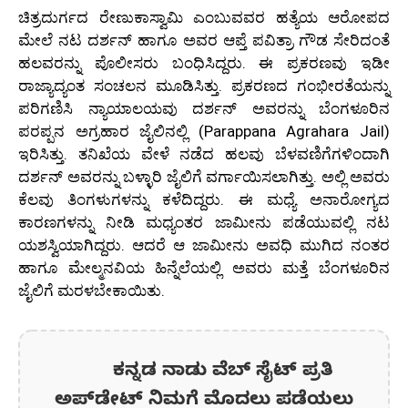
ಚಿತ್ರದುರ್ಗದ ರೇಣುಕಾಸ್ವಾಮಿ ಎಂಬುವವರ ಹತ್ಯೆಯ ಆರೋಪದ
ಮೇಲೆ ನಟ ದರ್ಶನ್ ಹಾಗೂ ಅವರ ಆಪ್ತೆ ಪವಿತ್ರಾ ಗೌಡ ಸೇರಿದಂತೆ
ಹಲವರನ್ನು ಪೊಲೀಸರು ಬಂಧಿಸಿದ್ದರು. ಈ ಪ್ರಕರಣವು ಇಡೀ
ರಾಜ್ಯಾದ್ಯಂತ ಸಂಚಲನ ಮೂಡಿಸಿತ್ತು. ಪ್ರಕರಣದ ಗಂಭೀರತೆಯನ್ನು
ಪರಿಗಣಿಸಿ ನ್ಯಾಯಾಲಯವು ದರ್ಶನ್ ಅವರನ್ನು ಬೆಂಗಳೂರಿನ
ಪರಪ್ಪನ ಅಗ್ರಹಾರ ಜೈಲಿನಲ್ಲಿ (Parappana Agrahara Jail)
ಇರಿಸಿತ್ತು. ತನಿಖೆಯ ವೇಳೆ ನಡೆದ ಹಲವು ಬೆಳವಣಿಗೆಗಳಿಂದಾಗಿ
ದರ್ಶನ್ ಅವರನ್ನು ಬಳ್ಳಾರಿ ಜೈಲಿಗೆ ವರ್ಗಾಯಿಸಲಾಗಿತ್ತು. ಅಲ್ಲಿ ಅವರು
ಕೆಲವು ತಿಂಗಳುಗಳನ್ನು ಕಳೆದಿದ್ದರು. ಈ ಮಧ್ಯೆ ಅನಾರೋಗ್ಯದ
ಕಾರಣಗಳನ್ನು ನೀಡಿ ಮಧ್ಯಂತರ ಜಾಮೀನು ಪಡೆಯುವಲ್ಲಿ ನಟ
ಯಶಸ್ವಿಯಾಗಿದ್ದರು. ಆದರೆ ಆ ಜಾಮೀನು ಅವಧಿ ಮುಗಿದ ನಂತರ
ಹಾಗೂ ಮೇಲ್ಮನವಿಯ ಹಿನ್ನೆಲೆಯಲ್ಲಿ ಅವರು ಮತ್ತೆ ಬೆಂಗಳೂರಿನ
ಜೈಲಿಗೆ ಮರಳಬೇಕಾಯಿತು.
ಕನ್ನಡ ನಾಡು ವೆಬ್ ಸೈಟ್ ಪ್ರತಿ
ಅಪ್‌ಡೇಟ್‌ ನಿಮಗೆ ಮೊದಲು ಪಡೆಯಲು