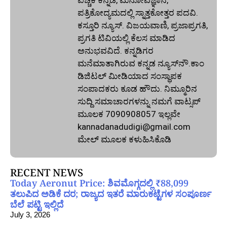
ಪತ್ರಿಕೋದ್ಯಮದಲ್ಲಿ ಸ್ನಾತ್ತಕೋತ್ತರ ಪದವಿ.
ಕಸ್ತೂರಿ ನ್ಯೂಸ್‌. ವಿಜಯವಾಣಿ, ಪ್ರಜಾಪ್ರಗತಿ,
ಪ್ರಗತಿ ಟಿವಿಯಲ್ಲಿ ಕೆಲಸ ಮಾಡಿದ
ಅನುಭವವಿದೆ. ಕನ್ನಡಿಗರ
ಮನೆಮಾತಾಗಿರುವ ಕನ್ನಡ ನ್ಯೂಸ್‌ನೌ.ಕಾಂ
ಡಿಜಿಟಲ್‌ ಮೀಡಿಯಾದ ಸಂಸ್ಥಾಪಕ
ಸಂಪಾದಕರು ಕೂಡ ಹೌದು. ನಿಮ್ಮೂರಿನ
ಸುದ್ದಿ ಸಮಾಚಾರಗಳನ್ನು ನಮಗೆ ವಾಟ್ಸಪ್‌
ಮೂಲಕ 7090908057 ಇಲ್ಲವೇ
kannadanadudigi@gmail.com
ಮೇಲ್‌ ಮೂಲಕ ಕಳುಹಿಸಿಕೊಡಿ
RECENT NEWS
Today Aeronut Price: ಶಿವಮೊಗ್ಗದಲ್ಲಿ ₹88,099
ತಲುಪಿದ ಅಡಿಕೆ ದರ; ರಾಜ್ಯದ ಇತರೆ ಮಾರುಕಟ್ಟೆಗಳ ಸಂಪೂರ್ಣ
ಬೆಲೆ ಪಟ್ಟಿ ಇಲ್ಲಿದೆ
July 3, 2026