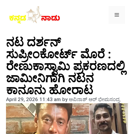
ನಟ ದರ್ಶನ್
ಸುಪ್ರೀಂಕೋರ್ಟ್ ಮೊರೆ :
ರೇಣುಕಾಸ್ವಾಮಿ ಪ್ರಕರಣದಲ್ಲಿ
ಜಾಮೀನಿಗಾಗಿ ನಟನ
ಕಾನೂನು ಹೋರಾಟ
April 29, 2026
11:43 am
by
ಅವಿನಾಶ್‌ ಆರ್‌ ಭೀಮಸಂದ್ರ