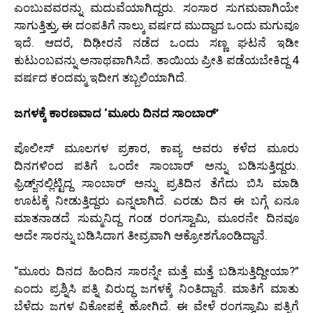
ಎಂಬುವವರನ್ನು ಮದುವೆಯಾಗಿದ್ದರು. ಸಂಸಾರ ಸುಗಮವಾಗಿಯೇ
ಸಾಗುತ್ತಿತ್ತು, ಈ ದಂಪತಿಗೆ ನಾಲ್ಕು ವರ್ಷದ ಮುದ್ದಾದ ಒಂದು ಮಗುವೂ
ಇದೆ. ಆದರೆ, ದಿಢೀರನೆ ನಡೆದ ಒಂದು ಸಣ್ಣ ಘಟನೆ ಇಡೀ
ಕುಟುಂಬವನ್ನು ಅನಾಥವಾಗಿಸಿದೆ. ತಾಯಿಯ ಪ್ರೀತಿ ಪಡೆಯಬೇಕಿದ್ದ 4
ವರ್ಷದ ಕಂದಮ್ಮ ಇದೀಗ ತಬ್ಬಲಿಯಾಗಿದೆ.
ಜಗಳಕ್ಕೆ ಕಾರಣವಾದ ‘ಮೂರು ದಿನದ ಸಾಂಬಾರ್’
ಪೊಲೀಸ್ ಮೂಲಗಳ ಪ್ರಕಾರ, ಕಾವ್ಯ ಅವರು ಕಳೆದ ಮೂರು
ದಿನಗಳಿಂದ ಪತಿಗೆ ಒಂದೇ ಸಾಂಬಾರ್ ಅನ್ನು ಬಡಿಸುತ್ತಿದ್ದರು.
ಫ್ರಿಡ್ಜ್‌ನಲ್ಲಿಟ್ಟಿದ್ದ ಸಾಂಬಾರ್ ಅನ್ನು ಪ್ರತಿದಿನ ತೆಗೆದು ಬಿಸಿ ಮಾಡಿ
ಊಟಕ್ಕೆ ನೀಡುತ್ತಿದ್ದರು ಎನ್ನಲಾಗಿದೆ. ಎರಡು ದಿನ ಈ ಬಗ್ಗೆ ಏನೂ
ಮಾತನಾಡದೆ ಸುಮ್ಮನಿದ್ದ ಗಂಡ ರಂಗಸ್ವಾಮಿ, ಮೂರನೇ ದಿನವೂ
ಅದೇ ಸಾರನ್ನು ಬಡಿಸಿದಾಗ ತೀವ್ರವಾಗಿ ಆಕ್ರೋಶಗೊಂಡಿದ್ದಾನೆ.
“ಮೂರು ದಿನದ ಹಿಂದಿನ ಸಾರನ್ನೇ ಮತ್ತೆ ಮತ್ತೆ ಬಡಿಸುತ್ತಿದ್ದೀಯಾ?”
ಎಂದು ಪ್ರಶ್ನಿಸಿ ಪತ್ನಿ ವಿರುದ್ಧ ಜಗಳಕ್ಕೆ ನಿಂತಿದ್ದಾನೆ. ಮಾತಿಗೆ ಮಾತು
ಬೆಳೆದು ಜಗಳ ವಿಕೋಪಕ್ಕೆ ಹೋಗಿದೆ. ಈ ವೇಳೆ ರಂಗಸ್ವಾಮಿ ಪತ್ನಿಗೆ