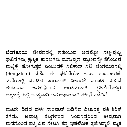
ಬೆಂಗಳೂರು:
ಜೀವನದಲ್ಲಿ ನಡೆಯುವ ಅದೆಷ್ಟೋ ಸಣ್ಣ-ಪುಟ್ಟ
ಘಟನೆಗಳು, ಕ್ಷುಲ್ಲಕ ಕಾರಣಗಳು ಮನುಷ್ಯನ ಪ್ರಾಣವನ್ನೇ ತೆಗೆಯುವ
ಮಟ್ಟಕ್ಕೆ ಹೋಗುತ್ತವೆ ಎಂಬುದಕ್ಕೆ ಸಿಲಿಕಾನ್ ಸಿಟಿ ಬೆಂಗಳೂರಿನಲ್ಲಿ
(Bengaluru) ನಡೆದ ಈ ಘಟನೆಯೇ ತಾಜಾ ಉದಾಹರಣೆ.
ಮನೆಯಲ್ಲಿ ಮಾಡಿದ ಸಾಂಬಾರ್ ವಿಚಾರಕ್ಕೆ ದಂಪತಿ ನಡುವೆ
ಶುರುವಾದ ಜಗಳವೊಂದು ಅಂತಿಮವಾಗಿ ಗೃಹಿಣಿಯೊಬ್ಬರ
ಆತ್ಮಹತ್ಯೆಯಲ್ಲಿ ಅಂತ್ಯವಾಗಿರುವ ಆಘಾತಕಾರಿ ಘಟನೆ ನಡೆದಿದೆ.
ಮೂರು ದಿನದ ಹಳೇ ಸಾಂಬಾರ್ ಬಡಿಸಿದ ವಿಚಾರಕ್ಕೆ ಪತಿ ಕಿರಿಕ್
ತೆಗೆದು, ಅವಾಚ್ಯ ಶಬ್ದಗಳಿಂದ ನಿಂದಿಸಿದ್ದರಿಂದ ತೀವ್ರವಾಗಿ
ಮನನೊಂದ ಪತ್ನಿ ವಿಷ ಸೇವಿಸಿ ತನ್ನ ಇಹಲೋಕ ತ್ಯಜಿಸಿದ್ದಾಳೆ. ಮೃತ