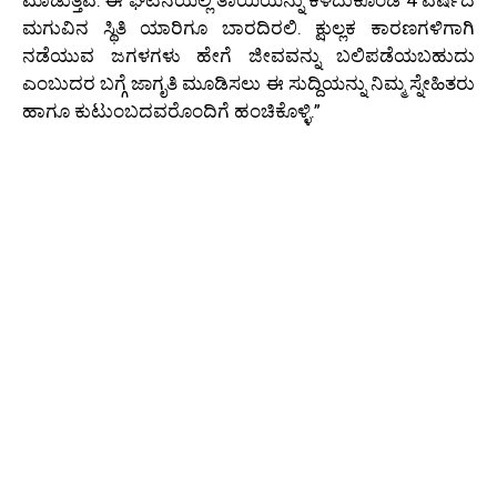
ಮಾಡುತ್ತವೆ. ಈ ಘಟನೆಯಲ್ಲಿ ತಾಯಿಯನ್ನು ಕಳೆದುಕೊಂಡ 4 ವರ್ಷದ
ಮಗುವಿನ ಸ್ಥಿತಿ ಯಾರಿಗೂ ಬಾರದಿರಲಿ. ಕ್ಷುಲ್ಲಕ ಕಾರಣಗಳಿಗಾಗಿ
ನಡೆಯುವ ಜಗಳಗಳು ಹೇಗೆ ಜೀವವನ್ನು ಬಲಿಪಡೆಯಬಹುದು
ಎಂಬುದರ ಬಗ್ಗೆ ಜಾಗೃತಿ ಮೂಡಿಸಲು ಈ ಸುದ್ದಿಯನ್ನು ನಿಮ್ಮ ಸ್ನೇಹಿತರು
ಹಾಗೂ ಕುಟುಂಬದವರೊಂದಿಗೆ ಹಂಚಿಕೊಳ್ಳಿ.”