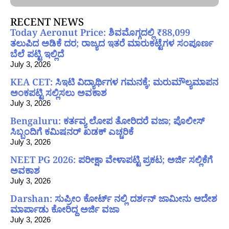
RECENT NEWS
Today Aeronut Price: ಶಿವಮೊಗ್ಗದಲ್ಲಿ ₹88,099
ತಲುಪಿದ ಅಡಿಕೆ ದರ; ರಾಜ್ಯದ ಇತರೆ ಮಾರುಕಟ್ಟೆಗಳ ಸಂಪೂರ್ಣ
ಬೆಲೆ ಪಟ್ಟಿ ಇಲ್ಲಿದೆ
July 3, 2026
KEA CET: ಸಿಇಟಿ ವಿದ್ಯಾರ್ಥಿಗಳ ಗಮನಕ್ಕೆ; ಮರುಮೌಲ್ಯಮಾಪನ
ಅಂಕಪಟ್ಟಿ ಸಲ್ಲಿಸಲು ಅವಕಾಶ
July 3, 2026
Bengaluru: ಕರ್ತವ್ಯ ಲೋಪ ತೋರಿದರೆ ವಜಾ; ಪೊಲೀಸ್
ಸಿಬ್ಬಂದಿಗೆ ಕಮಿಷನರ್ ಖಡಕ್ ಎಚ್ಚರಿಕೆ
July 3, 2026
NEET PG 2026: ಪರೀಕ್ಷಾ ವೇಳಾಪಟ್ಟಿ ಪ್ರಕಟ; ಅರ್ಜಿ ಸಲ್ಲಿಕೆಗೆ
ಅವಕಾಶ
July 3, 2026
Darshan: ಸುಪ್ರೀಂ ಕೋರ್ಟ್ ನಲ್ಲಿ ದರ್ಶನ್ ಜಾಮೀನು ಆದೇಶ
ಮಾರ್ಪಾಡು ಕೋರಿದ್ದ ಅರ್ಜಿ ವಜಾ
July 3, 2026