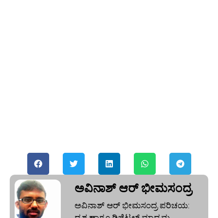
ಅವಿನಾಶ್‌ ಆರ್‌ ಭೀಮಸಂದ್ರ
ಅವಿನಾಶ್‌ ಆರ್‌ ಭೀಮಸಂದ್ರ ಪರಿಚಯ:
ದೃಶ್ಯ ಹಾಗೂ ಡಿಜಿಟಲ್ ಮಾಧ್ಯಮ