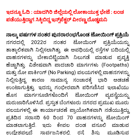
ಇದನ್ನೂ ಓದಿ : ಯಾದಗಿರಿ ಜಿಲ್ಲೆಯಲ್ಲಿ ಲೋಕಾಯುಕ್ತ ಭೇಟೆ : ಲಂಚ
ಪಡೆಯುತ್ತಿದ್ದಾಗ ಸಿಕ್ಕಿಬಿದ್ದ ಇನ್ಸ್‌ಪೆಕ್ಟರ್ ವೀರಣ್ಣ ದೊಡ್ಡಮನಿ
ನಾಲ್ಕು ವರ್ಷಗಳ ನಂತರ ಪುನರಾರಂಭಗೊಂಡ ಟೋಯಿಂಗ್ ಪ್ರಕ್ರಿಯೆ
ನಗರದಲ್ಲಿ 2022ರ ನಂತರ ಟೋಯಿಂಗ್ ಪ್ರಕ್ರಿಯೆಯನ್ನು
ತಾತ್ಕಾಲಿಕವಾಗಿ ನಿಲ್ಲಿಸಲಾಗಿತ್ತು. ಈ ಅವಧಿಯಲ್ಲಿ ರಸ್ತೆಗಳ ಬದಿಯಲ್ಲಿ
ವಾಹನಗಳನ್ನು ಬೇಕಾಬಿಟ್ಟಿಯಾಗಿ ನಿಲುಗಡೆ ಮಾಡುವ ಪ್ರವೃತ್ತಿ
ಹೆಚ್ಚಾಗಿತ್ತು. ವಿಶೇಷವಾಗಿ ಪಾದಚಾರಿ ಮಾರ್ಗಗಳು (Footpaths)
ಮತ್ತು ನೋ ಪಾರ್ಕಿಂಗ್ (No Parking) ವಲಯಗಳಲ್ಲಿ ವಾಹನಗಳನ್ನು
ನಿಲ್ಲಿಸುತ್ತಿದ್ದ ಕಾರಣ ಸಾಮಾನ್ಯ ಸಂಚಾರಕ್ಕೆ ಭಾರಿ ಅಡಚಣೆ
ಉಂಟಾಗುತ್ತಿತ್ತು. ಇದನ್ನು ಗಂಭೀರವಾಗಿ ಪರಿಗಣಿಸಿದ ಇಲಾಖೆಯು
ಹೊಸ ಮಾರ್ಗಸೂಚಿಗಳೊಂದಿಗೆ ಟೋಯಿಂಗ್ ವ್ಯವಸ್ಥೆಯನ್ನು
ಮರುಜಾರಿಗೊಳಿಸಿದೆ. ಪ್ರಸ್ತುತ ಬೆಂಗಳೂರು ನಗರದ ಪ್ರಮುಖ ಮೂರು
ವಲಯಗಳಲ್ಲಿ ಈ ಕಾರ್ಯಾಚರಣೆ ಪ್ರಾಯೋಗಿಕವಾಗಿ ನಡೆಯುತ್ತಿದ್ದು
ಪ್ರತಿದಿನ ಸರಾಸರಿ 60 ರಿಂದ 70 ವಾಹನಗಳನ್ನು ಟೋಯಿಂಗ್
ಮಾಡಲಾಗುತ್ತಿದೆ. ಇದು ಕೇವಲ ದಂಡ ವಸೂಲಿ ಮಾಡುವ
ಉದ್ದೇಶವಲ್ಲದೆ ಸಾರ್ವಜನಿಕರಲ್ಲಿ ರಸ್ತೆ ಶಿಸ್ತು ಮೂಡಿಸುವ