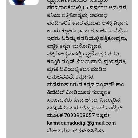
ವರದಿಗಾರಿಕೆಯಲ್ಲಿ 15 ವರ್ಷಗಳ ಅನುಭವ,
ತನಿಖಾ ಪತ್ರಿಕೋದ್ಯಮ, ಅಪರಾಧ
ವರದಿಗಾರಿಕೆ ಇವರ ಪ್ರಮುಖ ಆಸಕ್ತಿ ವಿಭಾಗ.
ಊರು ಕಲ್ಪತರು ನಾಡು ತುಮಕೂರು ಜಿಲ್ಲೆಯ
ಇವರು ಓದಿದ್ದು ಪದವಿಯಲ್ಲಿ ಪತ್ರಿಕೋದ್ಯಮ,
ಐಚ್ಚಿಕ ಕನ್ನಡ, ಮನೋವಿಜ್ಞಾನ,
ಪತ್ರಿಕೋದ್ಯಮದಲ್ಲಿ ಸ್ನಾತ್ತಕೋತ್ತರ ಪದವಿ.
ಕಸ್ತೂರಿ ನ್ಯೂಸ್‌. ವಿಜಯವಾಣಿ, ಪ್ರಜಾಪ್ರಗತಿ,
ಪ್ರಗತಿ ಟಿವಿಯಲ್ಲಿ ಕೆಲಸ ಮಾಡಿದ
ಅನುಭವವಿದೆ. ಕನ್ನಡಿಗರ
ಮನೆಮಾತಾಗಿರುವ ಕನ್ನಡ ನ್ಯೂಸ್‌ನೌ.ಕಾಂ
ಡಿಜಿಟಲ್‌ ಮೀಡಿಯಾದ ಸಂಸ್ಥಾಪಕ
ಸಂಪಾದಕರು ಕೂಡ ಹೌದು. ನಿಮ್ಮೂರಿನ
ಸುದ್ದಿ ಸಮಾಚಾರಗಳನ್ನು ನಮಗೆ ವಾಟ್ಸಪ್‌
ಮೂಲಕ 7090908057 ಇಲ್ಲವೇ
kannadanadudigi@gmail.com
ಮೇಲ್‌ ಮೂಲಕ ಕಳುಹಿಸಿಕೊಡಿ