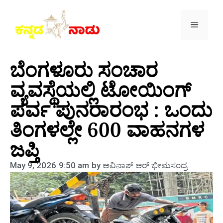
ಬೆಂಗಳೂರು ಸಂಚಾರ
ವ್ಯವಸ್ಥೆಯಲ್ಲಿ ಟೋಯಿಂಗ್
ಪರ್ವ ಪುನರಾರಂಭ : ಒಂದು
ತಿಂಗಳಲ್ಲೇ 600 ವಾಹನಗಳ
ಜಪ್ತಿ
May 9, 2026
9:50 am
by
ಅವಿನಾಶ್‌ ಆರ್‌ ಭೀಮಸಂದ್ರ