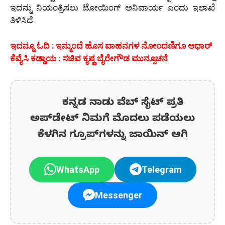
ಇದನ್ನು ನಿಯಂತ್ರಿಸಲು ಟೋಯಿಂಗ್ ಅನಿವಾರ್ಯ ಎಂದು ಇಲಾಖೆ
ತಿಳಿಸಿದೆ.
ಇದನ್ನೂ ಓದಿ : ಇನ್ಮುಂದೆ ಹೊಸ ವಾಹನಗಳ ನೋಂದಣಿಗೂ ಆಧಾರ್
ಕೆವೈಸಿ ಕಡ್ಡಾಯ : ಸಚಿವ ಕೃಷ್ಣ ಬೈರೇಗೌಡ ಮುನ್ಸೂಚನೆ
ಕನ್ನಡ ನಾಡು ವೆಬ್ ಸೈಟ್ ಪ್ರತಿ
ಅಪ್‌ಡೇಟ್‌ ನಿಮಗೆ ಮೊದಲು ಪಡೆಯಲು
ಕೆಳಗಿನ ಗ್ರೂಪ್‌ಗಳನ್ನು ಜಾಯಿನ್ ಆಗಿ
WhatsApp
Telegram
Messenger