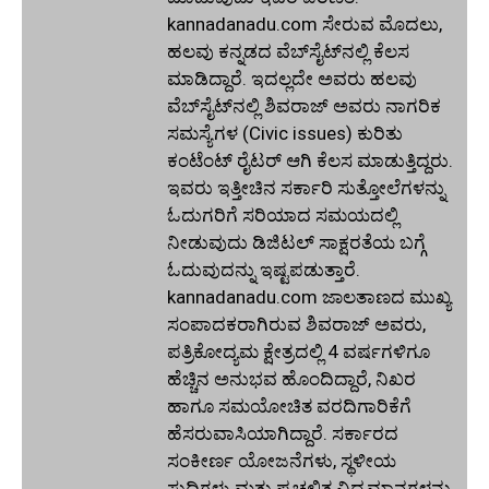
kannadanadu.com ಸೇರುವ ಮೊದಲು,
ಹಲವು ಕನ್ನಡದ ವೆಬ್‌ಸೈಟ್‌ನಲ್ಲಿ ಕೆಲಸ
ಮಾಡಿದ್ದಾರೆ. ಇದಲ್ಲದೇ ಅವರು ಹಲವು
ವೆಬ್‌ಸೈಟ್‌ನಲ್ಲಿ ಶಿವರಾಜ್ ಅವರು ನಾಗರಿಕ
ಸಮಸ್ಯೆಗಳ (Civic issues) ಕುರಿತು
ಕಂಟೆಂಟ್ ರೈಟರ್ ಆಗಿ ಕೆಲಸ ಮಾಡುತ್ತಿದ್ದರು.
ಇವರು ಇತ್ತೀಚಿನ ಸರ್ಕಾರಿ ಸುತ್ತೋಲೆಗಳನ್ನು
ಓದುಗರಿಗೆ ಸರಿಯಾದ ಸಮಯದಲ್ಲಿ
ನೀಡುವುದು ಡಿಜಿಟಲ್ ಸಾಕ್ಷರತೆಯ ಬಗ್ಗೆ
ಓದುವುದನ್ನು ಇಷ್ಟಪಡುತ್ತಾರೆ.
kannadanadu.com ಜಾಲತಾಣದ ಮುಖ್ಯ
ಸಂಪಾದಕರಾಗಿರುವ ಶಿವರಾಜ್ ಅವರು,
ಪತ್ರಿಕೋದ್ಯಮ ಕ್ಷೇತ್ರದಲ್ಲಿ 4 ವರ್ಷಗಳಿಗೂ
ಹೆಚ್ಚಿನ ಅನುಭವ ಹೊಂದಿದ್ದಾರೆ, ನಿಖರ
ಹಾಗೂ ಸಮಯೋಚಿತ ವರದಿಗಾರಿಕೆಗೆ
ಹೆಸರುವಾಸಿಯಾಗಿದ್ದಾರೆ. ಸರ್ಕಾರದ
ಸಂಕೀರ್ಣ ಯೋಜನೆಗಳು, ಸ್ಥಳೀಯ
ಸುದ್ದಿಗಳು ಮತ್ತು ಪ್ರಚಲಿತ ವಿದ್ಯಮಾನಗಳನ್ನು