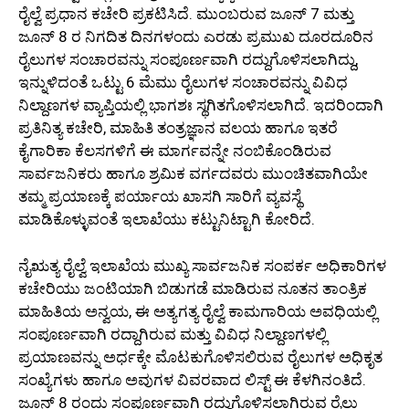
ರೈಲ್ವೆ ಪ್ರಧಾನ ಕಚೇರಿ ಪ್ರಕಟಿಸಿದೆ. ಮುಂಬರುವ ಜೂನ್ 7 ಮತ್ತು
ಜೂನ್ 8 ರ ನಿಗದಿತ ದಿನಗಳಂದು ಎರಡು ಪ್ರಮುಖ ದೂರದೂರಿನ
ರೈಲುಗಳ ಸಂಚಾರವನ್ನು ಸಂಪೂರ್ಣವಾಗಿ ರದ್ದುಗೊಳಿಸಲಾಗಿದ್ದು,
ಇನ್ನುಳಿದಂತೆ ಒಟ್ಟು 6 ಮೆಮು ರೈಲುಗಳ ಸಂಚಾರವನ್ನು ವಿವಿಧ
ನಿಲ್ದಾಣಗಳ ವ್ಯಾಪ್ತಿಯಲ್ಲಿ ಭಾಗಶಃ ಸ್ಥಗಿತಗೊಳಿಸಲಾಗಿದೆ. ಇದರಿಂದಾಗಿ
ಪ್ರತಿನಿತ್ಯ ಕಚೇರಿ, ಮಾಹಿತಿ ತಂತ್ರಜ್ಞಾನ ವಲಯ ಹಾಗೂ ಇತರೆ
ಕೈಗಾರಿಕಾ ಕೆಲಸಗಳಿಗೆ ಈ ಮಾರ್ಗವನ್ನೇ ನಂಬಿಕೊಂಡಿರುವ
ಸಾರ್ವಜನಿಕರು ಹಾಗೂ ಶ್ರಮಿಕ ವರ್ಗದವರು ಮುಂಚಿತವಾಗಿಯೇ
ತಮ್ಮ ಪ್ರಯಾಣಕ್ಕೆ ಪರ್ಯಾಯ ಖಾಸಗಿ ಸಾರಿಗೆ ವ್ಯವಸ್ಥೆ
ಮಾಡಿಕೊಳ್ಳುವಂತೆ ಇಲಾಖೆಯು ಕಟ್ಟುನಿಟ್ಟಾಗಿ ಕೋರಿದೆ.
ನೈಋತ್ಯ ರೈಲ್ವೆ ಇಲಾಖೆಯ ಮುಖ್ಯ ಸಾರ್ವಜನಿಕ ಸಂಪರ್ಕ ಅಧಿಕಾರಿಗಳ
ಕಚೇರಿಯು ಜಂಟಿಯಾಗಿ ಬಿಡುಗಡೆ ಮಾಡಿರುವ ನೂತನ ತಾಂತ್ರಿಕ
ಮಾಹಿತಿಯ ಅನ್ವಯ, ಈ ಅತ್ಯಗತ್ಯ ರೈಲ್ವೆ ಕಾಮಗಾರಿಯ ಅವಧಿಯಲ್ಲಿ
ಸಂಪೂರ್ಣವಾಗಿ ರದ್ದಾಗಿರುವ ಮತ್ತು ವಿವಿಧ ನಿಲ್ದಾಣಗಳಲ್ಲಿ
ಪ್ರಯಾಣವನ್ನು ಅರ್ಧಕ್ಕೇ ಮೊಟಕುಗೊಳಿಸಲಿರುವ ರೈಲುಗಳ ಅಧಿಕೃತ
ಸಂಖ್ಯೆಗಳು ಹಾಗೂ ಅವುಗಳ ವಿವರವಾದ ಲಿಸ್ಟ್ ಈ ಕೆಳಗಿನಂತಿದೆ.
ಜೂನ್ 8 ರಂದು ಸಂಪೂರ್ಣವಾಗಿ ರದ್ದುಗೊಳಿಸಲಾಗಿರುವ ರೈಲು