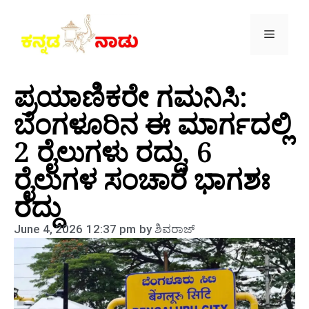
ಪ್ರಯಾಣಿಕರೇ ಗಮನಿಸಿ:
ಬೆಂಗಳೂರಿನ ಈ ಮಾರ್ಗದಲ್ಲಿ
2 ರೈಲುಗಳು ರದ್ದು, 6
ರೈಲುಗಳ ಸಂಚಾರ ಭಾಗಶಃ
ರದ್ದು
June 4, 2026
12:37 pm
by
ಶಿವರಾಜ್