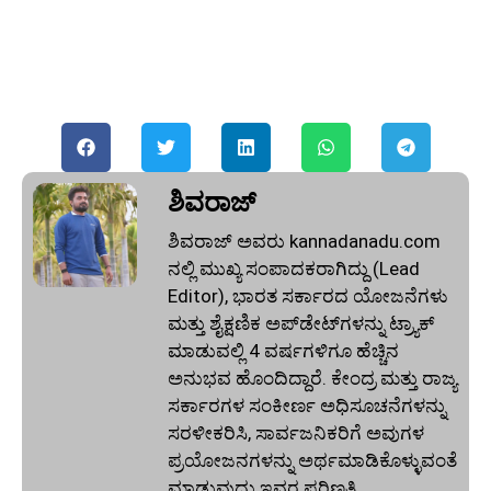
ಶಿವರಾಜ್
ಶಿವರಾಜ್ ಅವರು kannadanadu.com
ನಲ್ಲಿ ಮುಖ್ಯ ಸಂಪಾದಕರಾಗಿದ್ದು (Lead
Editor), ಭಾರತ ಸರ್ಕಾರದ ಯೋಜನೆಗಳು
ಮತ್ತು ಶೈಕ್ಷಣಿಕ ಅಪ್‌ಡೇಟ್‌ಗಳನ್ನು ಟ್ರ್ಯಾಕ್
ಮಾಡುವಲ್ಲಿ 4 ವರ್ಷಗಳಿಗೂ ಹೆಚ್ಚಿನ
ಅನುಭವ ಹೊಂದಿದ್ದಾರೆ. ಕೇಂದ್ರ ಮತ್ತು ರಾಜ್ಯ
ಸರ್ಕಾರಗಳ ಸಂಕೀರ್ಣ ಅಧಿಸೂಚನೆಗಳನ್ನು
ಸರಳೀಕರಿಸಿ, ಸಾರ್ವಜನಿಕರಿಗೆ ಅವುಗಳ
ಪ್ರಯೋಜನಗಳನ್ನು ಅರ್ಥಮಾಡಿಕೊಳ್ಳುವಂತೆ
ಮಾಡುವುದು ಇವರ ಪರಿಣತಿ.