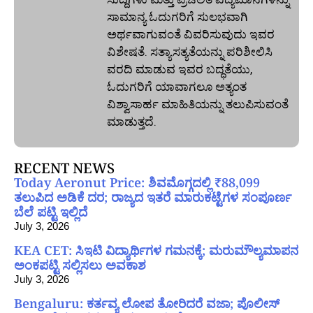
ಸಾಮಾನ್ಯ ಓದುಗರಿಗೆ ಸುಲಭವಾಗಿ
ಅರ್ಥವಾಗುವಂತೆ ವಿವರಿಸುವುದು ಇವರ
ವಿಶೇಷತೆ. ಸತ್ಯಾಸತ್ಯತೆಯನ್ನು ಪರಿಶೀಲಿಸಿ
ವರದಿ ಮಾಡುವ ಇವರ ಬದ್ಧತೆಯು,
ಓದುಗರಿಗೆ ಯಾವಾಗಲೂ ಅತ್ಯಂತ
ವಿಶ್ವಾಸಾರ್ಹ ಮಾಹಿತಿಯನ್ನು ತಲುಪಿಸುವಂತೆ
ಮಾಡುತ್ತದೆ.
RECENT NEWS
Today Aeronut Price: ಶಿವಮೊಗ್ಗದಲ್ಲಿ ₹88,099
ತಲುಪಿದ ಅಡಿಕೆ ದರ; ರಾಜ್ಯದ ಇತರೆ ಮಾರುಕಟ್ಟೆಗಳ ಸಂಪೂರ್ಣ
ಬೆಲೆ ಪಟ್ಟಿ ಇಲ್ಲಿದೆ
July 3, 2026
KEA CET: ಸಿಇಟಿ ವಿದ್ಯಾರ್ಥಿಗಳ ಗಮನಕ್ಕೆ; ಮರುಮೌಲ್ಯಮಾಪನ
ಅಂಕಪಟ್ಟಿ ಸಲ್ಲಿಸಲು ಅವಕಾಶ
July 3, 2026
Bengaluru: ಕರ್ತವ್ಯ ಲೋಪ ತೋರಿದರೆ ವಜಾ; ಪೊಲೀಸ್