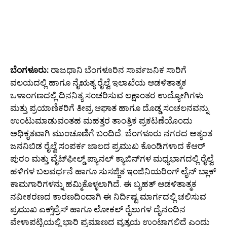
ಬೆಂಗಳೂರು:
ರಾಜಧಾನಿ ಬೆಂಗಳೂರಿನ ಸಾರ್ವಜನಿಕ ಸಾರಿಗೆ
ವಲಯದಲ್ಲಿ ಹಾಗೂ ನೈಋತ್ಯ ರೈಲ್ವೆ ಇಲಾಖೆಯ ಆಡಳಿತಾತ್ಮಕ
ಒಳಾಂಗಣದಲ್ಲಿ ದಿನನಿತ್ಯ ಸಂಚರಿಸುವ ಲಕ್ಷಾಂತರ ಉದ್ಯೋಗಿಗಳು
ಮತ್ತು ಪ್ರಯಾಣಿಕರಿಗೆ ತೀವ್ರ ಆಘಾತ ಹಾಗೂ ದೊಡ್ಡ ಸಂಚಲನವನ್ನು
ಉಂಟುಮಾಡುವಂತಹ ಮಹತ್ತರ ತಾಂತ್ರಿಕ ಪ್ರಕಟಣೆಯೊಂದು
ಅಧಿಕೃತವಾಗಿ ಮುಂಚೂಣಿಗೆ ಬಂದಿದೆ. ಬೆಂಗಳೂರು ನಗರದ ಅತ್ಯಂತ
ಜನನಿಬಿಡ ರೈಲ್ವೆ ಸಂಪರ್ಕ ಜಾಲದ ಪ್ರಮುಖ ಕೊಂಡಿಗಳಾದ ಕೆಆರ್
ಪುರಂ ಮತ್ತು ವೈಟ್‌ಫೀಲ್ಡ್ ಪ್ಯಾನಲ್ ಕ್ಯಾಬಿನ್‌ಗಳ ಮಧ್ಯಭಾಗದಲ್ಲಿ ರೈಲ್ವೆ
ಹಳಿಗಳ ಬಲವರ್ಧನೆ ಹಾಗೂ ಸುಸಜ್ಜಿತ ಇಂಜಿನಿಯರಿಂಗ್ ಲೈನ್ ಬ್ಲಾಕ್
ಕಾಮಗಾರಿಗಳನ್ನು ಹಮ್ಮಿಕೊಳ್ಳಲಾಗಿದೆ. ಈ ಬೃಹತ್ ಆಡಳಿತಾತ್ಮಕ
ನವೀಕರಣದ ಕಾರಣದಿಂದಾಗಿ ಈ ನಿರ್ದಿಷ್ಟ ಮಾರ್ಗದಲ್ಲಿ ಚಲಿಸುವ
ಪ್ರಮುಖ ಎಕ್ಸ್‌ಪ್ರೆಸ್ ಹಾಗೂ ಲೋಕಲ್ ರೈಲುಗಳ ದೈನಂದಿನ
ವೇಳಾಪಟ್ಟಿಯಲ್ಲಿ ಭಾರಿ ಪ್ರಮಾಣದ ವ್ಯತ್ಯಯ ಉಂಟಾಗಲಿದೆ ಎಂದು