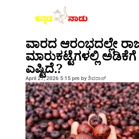
ವಾರದ ಆರಂಭದಲ್ಲೇ ರಾಜ
ಮಾರುಕಟ್ಟೆಗಳಲ್ಲಿ ಅಡಿಕೆಗೆ ಸಿ
ಎಷ್ಟಿದೆ.?
April 27, 2026
5:15 pm
by
ಶಿವರಾಜ್