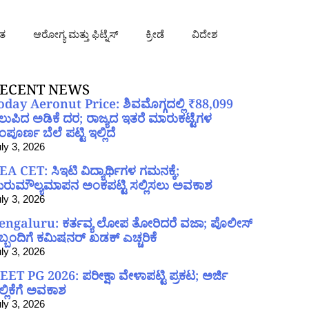
ತ
ಆರೋಗ್ಯ ಮತ್ತು ಫಿಟ್ನೆಸ್
ಕ್ರೀಡೆ
ವಿದೇಶ
ECENT NEWS
oday Aeronut Price: ಶಿವಮೊಗ್ಗದಲ್ಲಿ ₹88,099
ಲುಪಿದ ಅಡಿಕೆ ದರ; ರಾಜ್ಯದ ಇತರೆ ಮಾರುಕಟ್ಟೆಗಳ
ಪೂರ್ಣ ಬೆಲೆ ಪಟ್ಟಿ ಇಲ್ಲಿದೆ
ly 3, 2026
EA CET: ಸಿಇಟಿ ವಿದ್ಯಾರ್ಥಿಗಳ ಗಮನಕ್ಕೆ;
ರುಮೌಲ್ಯಮಾಪನ ಅಂಕಪಟ್ಟಿ ಸಲ್ಲಿಸಲು ಅವಕಾಶ
ly 3, 2026
engaluru: ಕರ್ತವ್ಯ ಲೋಪ ತೋರಿದರೆ ವಜಾ; ಪೊಲೀಸ್
ಿಬ್ಬಂದಿಗೆ ಕಮಿಷನರ್ ಖಡಕ್ ಎಚ್ಚರಿಕೆ
ly 3, 2026
EET PG 2026: ಪರೀಕ್ಷಾ ವೇಳಾಪಟ್ಟಿ ಪ್ರಕಟ; ಅರ್ಜಿ
ಲ್ಲಿಕೆಗೆ ಅವಕಾಶ
ly 3, 2026