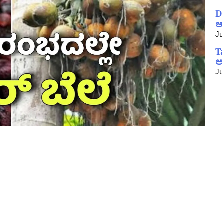
D
ಆ
Ju
T
ಅ
Ju