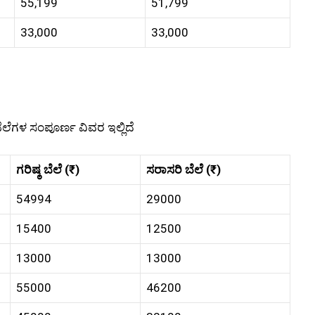
55,199
51,799
33,000
33,000
ಬೆಲೆಗಳ ಸಂಪೂರ್ಣ ವಿವರ ಇಲ್ಲಿದೆ
ಗರಿಷ್ಠ ಬೆಲೆ (₹)
ಸರಾಸರಿ ಬೆಲೆ (₹)
54994
29000
15400
12500
13000
13000
55000
46200