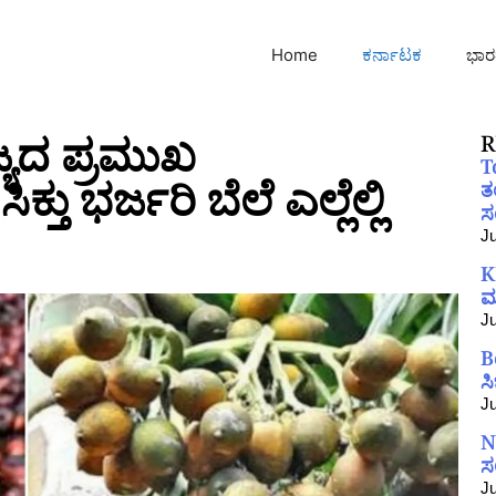
Home
ಕರ್ನಾಟಕ
ಭಾರ
್ಯದ ಪ್ರಮುಖ
R
T
ಕ್ತು ಭರ್ಜರಿ ಬೆಲೆ ಎಲ್ಲೆಲ್ಲಿ
ತ
ಸಂ
Ju
K
ಮ
Ju
B
ಸ
Ju
N
ಸ
Ju