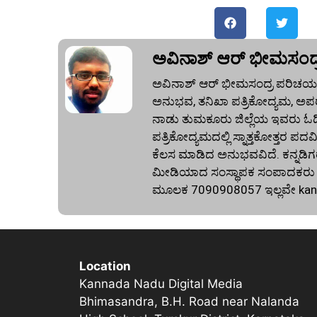
ಅವಿನಾಶ್‌ ಆರ್‌ ಭೀಮಸಂದ್
ಅವಿನಾಶ್‌ ಆರ್‌ ಭೀಮಸಂದ್ರ ಪರಿಚಯ:
ಅನುಭವ, ತನಿಖಾ ಪತ್ರಿಕೋದ್ಯಮ, ಅಪರ
ನಾಡು ತುಮಕೂರು ಜಿಲ್ಲೆಯ ಇವರು ಓದಿದ್
ಪತ್ರಿಕೋದ್ಯಮದಲ್ಲಿ ಸ್ನಾತ್ತಕೋತ್ತರ ಪದವಿ
ಕೆಲಸ ಮಾಡಿದ ಅನುಭವವಿದೆ. ಕನ್ನಡಿಗರ
ಮೀಡಿಯಾದ ಸಂಸ್ಥಾಪಕ ಸಂಪಾದಕರು ಕೂಡ
ಮೂಲಕ 7090908057 ಇಲ್ಲವೇ
ka
Location
Kannada Nadu Digital Media
Bhimasandra, B.H. Road near Nalanda