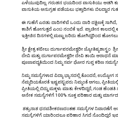
ಎಳೆಯುವುದಿಲ್ಲ. ಗರುಡನ ಭಯದಿಂದ ವಾಸುಕಿಯು ಅಡಗಿ ಕುಳಿತಿದ್ದ ಬ
ವಾಸುಕಿಯ ಅನುಗ್ರಹ ಪಡೆಯಲು ಭಕ್ತಾದಿಗಳು ಬಿಲದ್ವಾರ ಗುಹೆಗ
ಈ ಗುಹೆಗೆ ಎರಡು ದಾರಿಗಳಿವೆ ಒಂದು ದಾರಿ ದಕ್ಷಿಣಕ್ಕೆ ಸಾಗಿದೆ, 
ಕಾಶಿಗೆ ಹೋಗುತ್ತದೆ ಎಂಬ ನಂಬಿಕೆ ಇದೆ. ಪ್ರಾಚೀನ ಕಾಲದಲ್ಲ
ಇತ್ತೀಚಿನ ದಿನಗಳಲ್ಲಿ ಮಣ್ಣು ಜರಿದು ಹೋಗಿದ್ದರಿಂದ ಹೋಗಲು ಆಗ
ಶ್ರೀ ಕ್ಷೇತ್ರ ಕಟೀಲು ದುರ್ಗಾಪರಮೇಶ್ವರೀ ಜ್ಯೋತಿಷ್ಯಶಾಸ್ತ್ರಂ ಶ್
ದೇವಿ ಮತ್ತು ದುರ್ಗಾಪರಮೇಶ್ವರೀ ದೇವಿ ತಾಯಿ ಆರಾಧನೆ ಮಾ
ಪೂಜಾಪದ್ಧತಿಯಿಂದ ನಿಮ್ಮ ಸರ್ವ ಘೋರ ಗುಪ್ತ ಕಠಿಣ ಸಮಸ್ಯೆಗಳ
ನಿಮ್ಮ ಸಮಸ್ಯೆಗಳಾದ ವಿದ್ಯಾ ಭ್ಯಾಸದಲ್ಲಿ ತೊಂದರೆ, ಉದ್ಯೋಗ ಸ
ನೆಮ್ಮದಿಯಕೊರತೆ ಇಷ್ಟಪಟ್ಟವರು ನಿಮ್ಮಂತೆ ಆಗಲು, ಪ್ರೀತಿ
ಪ್ರೀತಿಯಲ್ಲಿ ಬಿದ್ದು ಮಕ್ಕಳು ಮಾತು ಕೇಳದಿದ್ದರೆ, ಗಂಡ ಹೆಂಡ
ಅನೇಕ ಸಮಸ್ಯೆಗಳಿಗೆ 100% ಸೂಕ್ತ ಪರಿಹಾರ ಮತ್ತು ಮಾರ್ಗದರ
ಶತ್ರುನಾಶ ಧನವಶೀಕರಣದಂತಹ ಸಮಸ್ಯೆಗಳ ನಿವಾರಣೆಗೆ ಅತ್ಯಂತ ಪ
ಸಮಸ್ಯೆಗಳಿಗೆ ಯಾರಿಂದಲೂ ಪರಿಹಾರ ಸಿಗದೆ ನೊಂದಿದ್ದರೆ ಇವರ