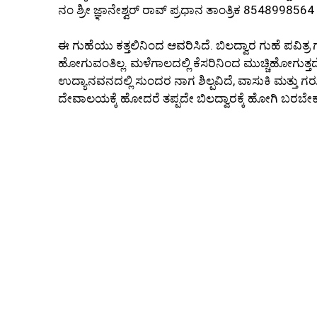
ನಂ ಶ್ರೀ ಜ್ಞಾನೇಶ್ವರ್ ರಾವ್ ಪ್ರಧಾನ ತಾಂತ್ರಿಕ 8548998564
ಈ ಗುಹೆಯು ಕತ್ತಲಿನಿಂದ ಆವರಿಸಿದೆ. ಬಿಲದ್ವಾರ ಗುಹೆ ಪವಿತ್
ಹೋಗುವಂತಿಲ್ಲ. ಮಳೆಗಾಲದಲ್ಲಿ ಕೆಸರಿನಿಂದ ಮುಚ್ಚಿಹೋಗುತ್ತ
ಉದ್ಯಾನವನದಲ್ಲಿ ಸುಂದರ ನಾಗ ಶಿಲ್ಪವಿದೆ, ವಾಸುಕಿ ಮತ್ತು ಗರ
ದೇವಾಲಯಕ್ಕೆ ಹೋದರೆ ತಪ್ಪದೇ ಬಿಲದ್ವಾರಕ್ಕೆ ಹೋಗಿ ಬರಬೇಕ