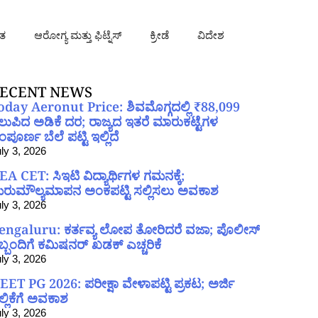
ತ
ಆರೋಗ್ಯ ಮತ್ತು ಫಿಟ್ನೆಸ್
ಕ್ರೀಡೆ
ವಿದೇಶ
ECENT NEWS
oday Aeronut Price: ಶಿವಮೊಗ್ಗದಲ್ಲಿ ₹88,099
ಲುಪಿದ ಅಡಿಕೆ ದರ; ರಾಜ್ಯದ ಇತರೆ ಮಾರುಕಟ್ಟೆಗಳ
ಪೂರ್ಣ ಬೆಲೆ ಪಟ್ಟಿ ಇಲ್ಲಿದೆ
ly 3, 2026
EA CET: ಸಿಇಟಿ ವಿದ್ಯಾರ್ಥಿಗಳ ಗಮನಕ್ಕೆ;
ರುಮೌಲ್ಯಮಾಪನ ಅಂಕಪಟ್ಟಿ ಸಲ್ಲಿಸಲು ಅವಕಾಶ
ly 3, 2026
engaluru: ಕರ್ತವ್ಯ ಲೋಪ ತೋರಿದರೆ ವಜಾ; ಪೊಲೀಸ್
ಿಬ್ಬಂದಿಗೆ ಕಮಿಷನರ್ ಖಡಕ್ ಎಚ್ಚರಿಕೆ
ly 3, 2026
EET PG 2026: ಪರೀಕ್ಷಾ ವೇಳಾಪಟ್ಟಿ ಪ್ರಕಟ; ಅರ್ಜಿ
ಲ್ಲಿಕೆಗೆ ಅವಕಾಶ
ly 3, 2026