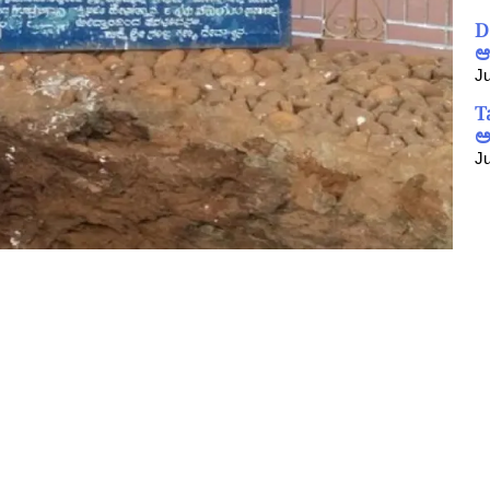
D
ಆ
Ju
T
ಅ
Ju