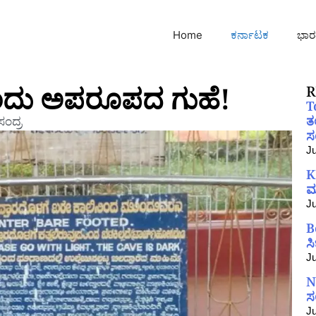
Home
ಕರ್ನಾಟಕ
ಭಾರ
ಿದೆ ಒಂದು ಅಪರೂಪದ ಗುಹೆ!
R
T
ತ
ಂದ್ರ
ಸಂ
Ju
K
ಮ
Ju
B
ಸ
Ju
N
ಸ
Ju