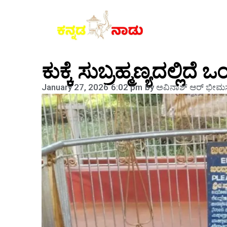
ಕುಕ್ಕೆ ಸುಬ್ರಹ್ಮಣ್ಯದಲ್ಲ
January 27, 2026
6:02 pm
by
ಅವಿನಾಶ್‌ ಆರ್‌ ಭೀಮಸ