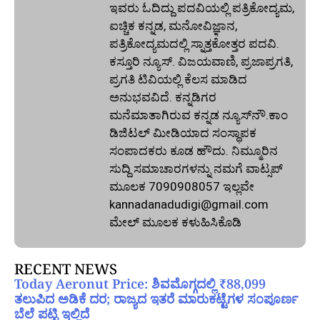
ಇವರು ಓದಿದ್ದು ಪದವಿಯಲ್ಲಿ ಪತ್ರಿಕೋದ್ಯಮ,
ಐಚ್ಚಿಕ ಕನ್ನಡ, ಮನೋವಿಜ್ಞಾನ,
ಪತ್ರಿಕೋದ್ಯಮದಲ್ಲಿ ಸ್ನಾತ್ತಕೋತ್ತರ ಪದವಿ.
ಕಸ್ತೂರಿ ನ್ಯೂಸ್‌. ವಿಜಯವಾಣಿ, ಪ್ರಜಾಪ್ರಗತಿ,
ಪ್ರಗತಿ ಟಿವಿಯಲ್ಲಿ ಕೆಲಸ ಮಾಡಿದ
ಅನುಭವವಿದೆ. ಕನ್ನಡಿಗರ
ಮನೆಮಾತಾಗಿರುವ ಕನ್ನಡ ನ್ಯೂಸ್‌ನೌ.ಕಾಂ
ಡಿಜಿಟಲ್‌ ಮೀಡಿಯಾದ ಸಂಸ್ಥಾಪಕ
ಸಂಪಾದಕರು ಕೂಡ ಹೌದು. ನಿಮ್ಮೂರಿನ
ಸುದ್ದಿ ಸಮಾಚಾರಗಳನ್ನು ನಮಗೆ ವಾಟ್ಸಪ್‌
ಮೂಲಕ 7090908057 ಇಲ್ಲವೇ
kannadanadudigi@gmail.com
ಮೇಲ್‌ ಮೂಲಕ ಕಳುಹಿಸಿಕೊಡಿ
RECENT NEWS
Today Aeronut Price: ಶಿವಮೊಗ್ಗದಲ್ಲಿ ₹88,099
ತಲುಪಿದ ಅಡಿಕೆ ದರ; ರಾಜ್ಯದ ಇತರೆ ಮಾರುಕಟ್ಟೆಗಳ ಸಂಪೂರ್ಣ
ಬೆಲೆ ಪಟ್ಟಿ ಇಲ್ಲಿದೆ