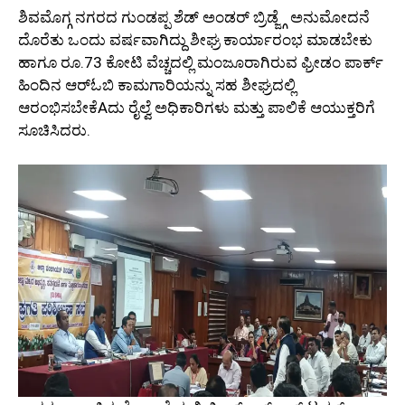
ಶಿವಮೊಗ್ಗ ನಗರದ ಗುಂಡಪ್ಪ ಶೆಡ್ ಅಂಡರ್ ಬ್ರಿಡ್ಜ್ಗೆ ಅನುಮೋದನೆ
ದೊರೆತು ಒಂದು ವರ್ಷವಾಗಿದ್ದು ಶೀಘ್ರ ಕಾರ್ಯಾರಂಭ ಮಾಡಬೇಕು
ಹಾಗೂ ರೂ.73 ಕೋಟಿ ವೆಚ್ಚದಲ್ಲಿ ಮಂಜೂರಾಗಿರುವ ಫ್ರೀಡಂ ಪಾರ್ಕ್
ಹಿಂದಿನ ಆರ್‌ಓಬಿ ಕಾಮಗಾರಿಯನ್ನು ಸಹ ಶೀಘ್ರದಲ್ಲಿ
ಆರಂಭಿಸಬೇಕೆAದು ರೈಲ್ವೆ ಅಧಿಕಾರಿಗಳು ಮತ್ತು ಪಾಲಿಕೆ ಆಯುಕ್ತರಿಗೆ
ಸೂಚಿಸಿದರು.