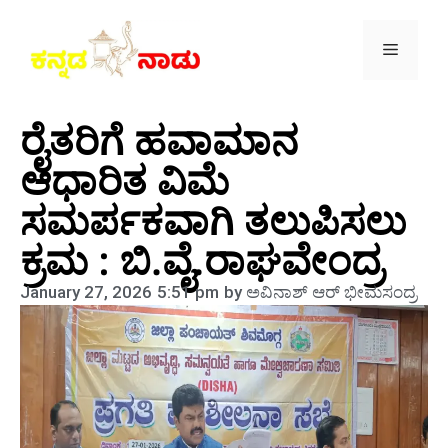
ರೈತರಿಗೆ ಹವಾಮಾನ
ಆಧಾರಿತ ವಿಮೆ
ಸಮರ್ಪಕವಾಗಿ ತಲುಪಿಸಲು
ಕ್ರಮ : ಬಿ.ವೈ.ರಾಘವೇಂದ್ರ
January 27, 2026
5:51 pm
by
ಅವಿನಾಶ್‌ ಆರ್‌ ಭೀಮಸಂದ್ರ