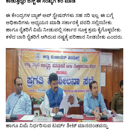
ಕಾಡುತ್ತಿದ್ದರೆ ಜಸ್ಟ್ ಈ ಸಂಖ್ಯೆಗೆ ಕರೆ ಮಾಡಿ
ಈ ಕೇಂದ್ರಗಳ ಬ್ಯಾಕ್ ಅಪ್ ಸ್ಟೇಷನ್‌ಗಳು ಸಹ ಸರಿ ಇಲ್ಲ. ಈ ಬಗ್ಗೆ
ಅಧಿಕಾರಿಗಳು ಅಧ್ಯಯನ ಮಾಡಿ ಸರ್ಕಾರಕ್ಕೆ ವರದಿ ಸಲ್ಲಿಸಬೇಕು.
ಹಾಗೂ ರೈತರಿಗೆ ವಿಮೆ ನೀಡುವಲ್ಲಿ ಸರ್ಕಾರ ಸೂಕ್ತ ಕ್ರಮ ಕೈಗೊಳ್ಳಬೇಕು.
ಕಳೆದ ಬಾರಿ ರೈತರಿಗೆ ಆಗಿರುವ ನಷ್ಟಕ್ಕೆ ಪರಿಹಾರ ನೀಡಬೇಕು ಎಂದರು.
ಹಾಗೂ ವಿಮೆ ನಿರ್ಧರಿಸುವ ಟರ್ಮ್ ಶೀಟ್ ಮಾನದಂಡವನ್ನು