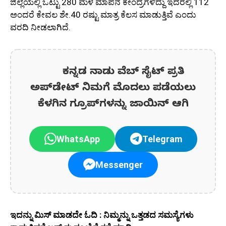
ಜಿಲ್ಲೆಯಲ್ಲಿ ಒಟ್ಟು 280 ಮಳೆ ಮಾಪನ ಕೇಂದ್ರಗಳಿದ್ದು ಇದರಲ್ಲಿ 112
ಅಂದರೆ ಕೇವಲ ಶೇ.40 ರಷ್ಟು ಮಾತ್ರ ಕೆಲಸ ಮಾಡುತ್ತಿವೆ ಎಂದು
ವರದಿ ನೀಡಲಾಗಿದೆ.
ಕನ್ನಡ ನಾಡು ವೆಬ್ ಸೈಟ್ ಪ್ರತಿ
ಅಪ್‌ಡೇಟ್‌ ನಿಮಗೆ ಮೊದಲು ಪಡೆಯಲು
ಕೆಳಗಿನ ಗ್ರೂಪ್‌ಗಳನ್ನು ಜಾಯಿನ್ ಆಗಿ
WhatsApp
Telegram
Messenger
ಇದನ್ನು ಮಿಸ್‌ ಮಾಡದೇ ಓದಿ : ನಿಮ್ಮನ್ನು ಒತ್ತಡದ ಸಮಸ್ಯೆಗಳು