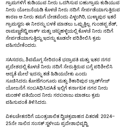
ಗ್ರಾಮಗಳಿಗೆ ಕುಡಿಯುವ ನೀರು ಒದಗಿಸುವ ಬಹುಗ್ರಾಮ ಕುಡಿಯುವ
ನೀರು ಯೋಜನೆಯಡಿ ಕೊಳಚೆ ನೀರು ನದಿಗೆ ಸೇರ್ಪಡೆಯಾಗುತ್ತಿರುವ
ಕಾರಣ ಆ ನೀರು ತಮಗೆ ಬೇಡವೆಂದು ಪಿಳ್ಳಂಗಿರಿ, ಬುಳ್ಳಾಪುರ ಇತರೆ
ಗ್ರಾಮಸ್ಥರು ಈ ನೀರನ್ನು ಬಳಕೆ ಮಾಡಲು ಒಪ್ಪುತ್ತಿಲ್ಲ. ಗುಂಡಪ್ಪ ಶೆಡ್,
ರಾಮಣ್ಣಶೆಟ್ಡಿ ಪಾರ್ಕ್ ಮತ್ತು ಚಟ್ನಹಳ್ಳಿಯಲ್ಲಿ ಕೊಳಚೆ ನೀರು ನದಿಗೆ
ಸೇರ್ಪಡೆಯಾಗುತ್ತಿದ್ದು ಇದನ್ನು ಕೂಡಲೇ ಪರಿಶೀಲಿಸಿ ಕ್ರಮ
ವಹಿಸಬೇಕೆಂದರು.
ಸAಸದರು, ಶಿವಮೊಗ್ಗ ಸೇರಿದಂತೆ ಭದ್ರಾವತಿ ಮತ್ತು ಇತರ ನಗರ
ಪ್ರದೇಶದಲ್ಲಿ ಕೊಳಚೆ ನೀರು ನದಿಗೆ ಸೇರುತ್ತಿರುವ ಬಗ್ಗೆ ಪರಿಶೀಲಿಸಿ
ಆದ್ಯತೆ ಮೇಲೆ ಇದನ್ನು ತಡೆ ಹಿಡಿಯಬೇಕು ಎಂದು
ಸೂಚಿಸಿದರು.ಕೋಟೆಗಂಗೂರು ಮತ್ತು ಶಿಕಾರಿಪುರ ಬ್ರಾಡ್‌ಗೇಜ್
ಯೋಜನೆಗೆ ಸಂಬAಧಿಸಿದAತೆ ಇಲ್ಲಿಗೆ ಕರ್ನಾಟಕ ನಗರ ನೀರು
ಮಂಡಳಿ ವತಿಯಿಂದ ನೀರು ಸರಬರಾಜು ಮಾಡಲು ಕ್ರಮ
ವಹಿಸುವಂತೆ ತಿಳಿಸಿದರು.
ವಿಕಲಚೇತನರಿಗೆ ಯಂತ್ರಚಾಲಿತ ದ್ವಿಚಕ್ರವಾಹನ ವಿತರಣೆ: 2024–
25ನೇ ಸಾಲಿನ ಸಂಸತ್ ಸ್ಥಳೀಯ ಪ್ರದೇಶಾಭಿವೃದ್ಧಿ