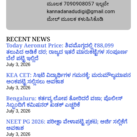
ಮೂಲಕ 7090908057 ಇಲ್ಲವೇ
kannadanadudigi@gmail.com
ಮೇಲ್‌ ಮೂಲಕ ಕಳುಹಿಸಿಕೊಡಿ
RECENT NEWS
Today Aeronut Price: ಶಿವಮೊಗ್ಗದಲ್ಲಿ ₹88,099
ತಲುಪಿದ ಅಡಿಕೆ ದರ; ರಾಜ್ಯದ ಇತರೆ ಮಾರುಕಟ್ಟೆಗಳ ಸಂಪೂರ್ಣ
ಬೆಲೆ ಪಟ್ಟಿ ಇಲ್ಲಿದೆ
July 3, 2026
KEA CET: ಸಿಇಟಿ ವಿದ್ಯಾರ್ಥಿಗಳ ಗಮನಕ್ಕೆ; ಮರುಮೌಲ್ಯಮಾಪನ
ಅಂಕಪಟ್ಟಿ ಸಲ್ಲಿಸಲು ಅವಕಾಶ
July 3, 2026
Bengaluru: ಕರ್ತವ್ಯ ಲೋಪ ತೋರಿದರೆ ವಜಾ; ಪೊಲೀಸ್
ಸಿಬ್ಬಂದಿಗೆ ಕಮಿಷನರ್ ಖಡಕ್ ಎಚ್ಚರಿಕೆ
July 3, 2026
NEET PG 2026: ಪರೀಕ್ಷಾ ವೇಳಾಪಟ್ಟಿ ಪ್ರಕಟ; ಅರ್ಜಿ ಸಲ್ಲಿಕೆಗೆ
ಅವಕಾಶ
July 3, 2026