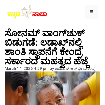
ಸೋನಮ್ ವಾಂಗ್‌ಚುಕ್
ಬಿಡುಗಡೆ: ಲಡಾಖ್‌ನಲ್ಲಿ
ಶಾಂತಿ ಸ್ಥಾಪನೆಗೆ ಕೇಂದ್ರ
ಸರ್ಕಾರದ ಮಹತ್ವದ ಹೆಜ್ಜೆ
March 14, 2026
4:59 pm
by
ಅವಿನಾಶ್‌ ಆರ್‌ ಭೀಮಸಂದ್ರ