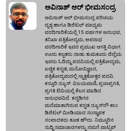
ಅವಿನಾಶ್‌ ಆರ್‌ ಭೀಮಸಂದ್ರ
ಅವಿನಾಶ್‌ ಆರ್‌ ಭೀಮಸಂದ್ರ ಪರಿಚಯ:
ದೃಶ್ಯ ಹಾಗೂ ಡಿಜಿಟಲ್ ಮಾಧ್ಯಮ
ವರದಿಗಾರಿಕೆಯಲ್ಲಿ 15 ವರ್ಷಗಳ ಅನುಭವ,
ತನಿಖಾ ಪತ್ರಿಕೋದ್ಯಮ, ಅಪರಾಧ
ವರದಿಗಾರಿಕೆ ಇವರ ಪ್ರಮುಖ ಆಸಕ್ತಿ ವಿಭಾಗ.
ಊರು ಕಲ್ಪತರು ನಾಡು ತುಮಕೂರು ಜಿಲ್ಲೆಯ
ಇವರು ಓದಿದ್ದು ಪದವಿಯಲ್ಲಿ ಪತ್ರಿಕೋದ್ಯಮ,
ಐಚ್ಚಿಕ ಕನ್ನಡ, ಮನೋವಿಜ್ಞಾನ,
ಪತ್ರಿಕೋದ್ಯಮದಲ್ಲಿ ಸ್ನಾತ್ತಕೋತ್ತರ ಪದವಿ.
ಕಸ್ತೂರಿ ನ್ಯೂಸ್‌. ವಿಜಯವಾಣಿ, ಪ್ರಜಾಪ್ರಗತಿ,
ಪ್ರಗತಿ ಟಿವಿಯಲ್ಲಿ ಕೆಲಸ ಮಾಡಿದ
ಅನುಭವವಿದೆ. ಕನ್ನಡಿಗರ
ಮನೆಮಾತಾಗಿರುವ ಕನ್ನಡ ನ್ಯೂಸ್‌ನೌ.ಕಾಂ
ಡಿಜಿಟಲ್‌ ಮೀಡಿಯಾದ ಸಂಸ್ಥಾಪಕ
ಸಂಪಾದಕರು ಕೂಡ ಹೌದು. ನಿಮ್ಮೂರಿನ
ಸುದ್ದಿ ಸಮಾಚಾರಗಳನ್ನು ನಮಗೆ ವಾಟ್ಸಪ್‌