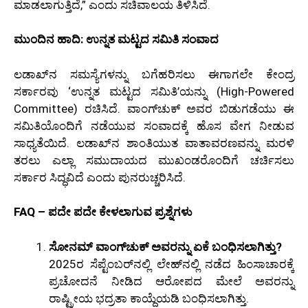
ಮಾಡಲಾಗುತ್ತಿದೆ,” ಎಂದು ಸಚಿವಾಲಯ ತಿಳಿಸಿದೆ.
ಮುಂದಿನ ಹಾದಿ: ಉನ್ನತ ಮಟ್ಟದ ಸಮಿತಿ ಸಂವಾದ
ಲಡಾಖ್‌ನ ಸಮಸ್ಯೆಗಳನ್ನು ಬಗೆಹರಿಸಲು ಈಗಾಗಲೇ ಕೇಂದ್ರ
ಸರ್ಕಾರವು ‘ಉನ್ನತ ಮಟ್ಟದ ಸಮಿತಿ’ಯನ್ನು (High-Powered
Committee) ರಚಿಸಿದೆ. ವಾಂಗ್‌ಚುಕ್ ಅವರ ಬಿಡುಗಡೆಯು ಈ
ಸಮಿತಿಯೊಂದಿಗೆ ನಡೆಯುವ ಸಂವಾದಕ್ಕೆ ಹೊಸ ವೇಗ ನೀಡುವ
ಸಾಧ್ಯತೆಯಿದೆ. ಲಡಾಖ್‌ನ ಶಾಂತಿಯುತ ವಾತಾವರಣವನ್ನು ಮರಳಿ
ತರಲು ಎಲ್ಲಾ ಸಮುದಾಯದ ಮುಖಂಡರೊಂದಿಗೆ ಚರ್ಚಿಸಲು
ಸರ್ಕಾರ ಸಿದ್ಧವಿದೆ ಎಂದು ಪುನರುಚ್ಚರಿಸಿದೆ.
FAQ – ಪದೇ ಪದೇ ಕೇಳಲಾಗುವ ಪ್ರಶ್ನೆಗಳು
ಸೋನಮ್ ವಾಂಗ್‌ಚುಕ್ ಅವರನ್ನು ಏಕೆ ಬಂಧಿಸಲಾಗಿತ್ತು?
2025ರ ಸೆಪ್ಟೆಂಬರ್‌ನಲ್ಲಿ ಲೇಹ್‌ನಲ್ಲಿ ನಡೆದ ಹಿಂಸಾಚಾರಕ್ಕೆ
ಪ್ರಚೋದನೆ ನೀಡಿದ ಆರೋಪದ ಮೇಲೆ ಅವರನ್ನು
ರಾಷ್ಟ್ರೀಯ ಭದ್ರತಾ ಕಾಯ್ದೆಯಡಿ ಬಂಧಿಸಲಾಗಿತ್ತು.