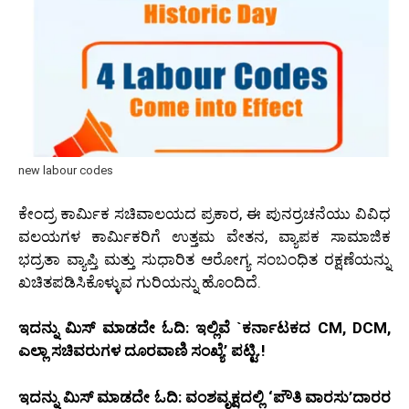
new labour codes
ಕೇಂದ್ರ ಕಾರ್ಮಿಕ ಸಚಿವಾಲಯದ ಪ್ರಕಾರ, ಈ ಪುನರ್ರಚನೆಯು ವಿವಿಧ
ವಲಯಗಳ ಕಾರ್ಮಿಕರಿಗೆ ಉತ್ತಮ ವೇತನ, ವ್ಯಾಪಕ ಸಾಮಾಜಿಕ
ಭದ್ರತಾ ವ್ಯಾಪ್ತಿ ಮತ್ತು ಸುಧಾರಿತ ಆರೋಗ್ಯ ಸಂಬಂಧಿತ ರಕ್ಷಣೆಯನ್ನು
ಖಚಿತಪಡಿಸಿಕೊಳ್ಳುವ ಗುರಿಯನ್ನು ಹೊಂದಿದೆ.
ಇದನ್ನು ಮಿಸ್ ಮಾಡದೇ ಓದಿ: ಇಲ್ಲಿವೆ `ಕರ್ನಾಟಕದ CM, DCM,
ಎಲ್ಲಾ ಸಚಿವರುಗಳ ದೂರವಾಣಿ ಸಂಖ್ಯೆ’ ಪಟ್ಟಿ.!
ಇದನ್ನು ಮಿಸ್ ಮಾಡದೇ ಓದಿ: ವಂಶವೃಕ್ಷದಲ್ಲಿ ‘ಪೌತಿ ವಾರಸು’ದಾರರ