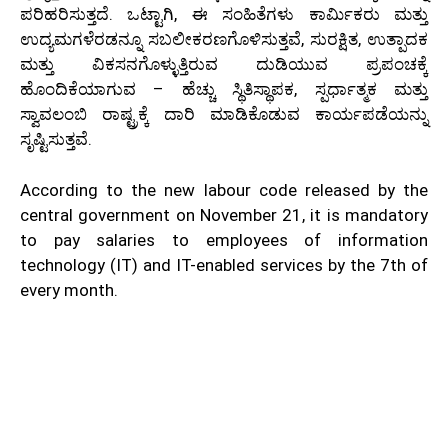
ಪರಿಹರಿಸುತ್ತದೆ. ಒಟ್ಟಾಗಿ, ಈ ಸಂಹಿತೆಗಳು ಕಾರ್ಮಿಕರು ಮತ್ತು
ಉದ್ಯಮಗಳೆರಡನ್ನೂ ಸಬಲೀಕರಣಗೊಳಿಸುತ್ತವೆ, ಸುರಕ್ಷಿತ, ಉತ್ಪಾದಕ
ಮತ್ತು ವಿಕಸನಗೊಳ್ಳುತ್ತಿರುವ ದುಡಿಯುವ ಪ್ರಪಂಚಕ್ಕೆ
ಹೊಂದಿಕೆಯಾಗುವ – ಹೆಚ್ಚು ಸ್ಥಿತಿಸ್ಥಾಪಕ, ಸ್ಪರ್ಧಾತ್ಮಕ ಮತ್ತು
ಸ್ವಾವಲಂಬಿ ರಾಷ್ಟ್ರಕ್ಕೆ ದಾರಿ ಮಾಡಿಕೊಡುವ ಕಾರ್ಯಪಡೆಯನ್ನು
ಸೃಷ್ಟಿಸುತ್ತವೆ.
According to the new labour code released by the
central government on November 21, it is mandatory
to pay salaries to employees of information
technology (IT) and IT-enabled services by the 7th of
every month.