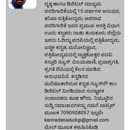
ದೃಶ್ಯ ಹಾಗೂ ಡಿಜಿಟಲ್ ಮಾಧ್ಯಮ
ವರದಿಗಾರಿಕೆಯಲ್ಲಿ 15 ವರ್ಷಗಳ ಅನುಭವ,
ತನಿಖಾ ಪತ್ರಿಕೋದ್ಯಮ, ಅಪರಾಧ
ವರದಿಗಾರಿಕೆ ಇವರ ಪ್ರಮುಖ ಆಸಕ್ತಿ ವಿಭಾಗ.
ಊರು ಕಲ್ಪತರು ನಾಡು ತುಮಕೂರು ಜಿಲ್ಲೆಯ
ಇವರು ಓದಿದ್ದು ಪದವಿಯಲ್ಲಿ ಪತ್ರಿಕೋದ್ಯಮ,
ಐಚ್ಚಿಕ ಕನ್ನಡ, ಮನೋವಿಜ್ಞಾನ,
ಪತ್ರಿಕೋದ್ಯಮದಲ್ಲಿ ಸ್ನಾತ್ತಕೋತ್ತರ ಪದವಿ.
ಕಸ್ತೂರಿ ನ್ಯೂಸ್‌. ವಿಜಯವಾಣಿ, ಪ್ರಜಾಪ್ರಗತಿ,
ಪ್ರಗತಿ ಟಿವಿಯಲ್ಲಿ ಕೆಲಸ ಮಾಡಿದ
ಅನುಭವವಿದೆ. ಕನ್ನಡಿಗರ
ಮನೆಮಾತಾಗಿರುವ ಕನ್ನಡ ನ್ಯೂಸ್‌ನೌ.ಕಾಂ
ಡಿಜಿಟಲ್‌ ಮೀಡಿಯಾದ ಸಂಸ್ಥಾಪಕ
ಸಂಪಾದಕರು ಕೂಡ ಹೌದು. ನಿಮ್ಮೂರಿನ
ಸುದ್ದಿ ಸಮಾಚಾರಗಳನ್ನು ನಮಗೆ ವಾಟ್ಸಪ್‌
ಮೂಲಕ 7090908057 ಇಲ್ಲವೇ
kannadanadudigi@gmail.com
ಮೇಲ್‌ ಮೂಲಕ ಕಳುಹಿಸಿಕೊಡಿ