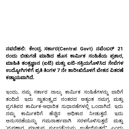
ನವದೆಹಲಿ: ಕೇಂದ್ರ ಸರ್ಕಾರ(Central Govt) ನವೆಂಬರ್ 21
ರಂದು ಬಿಡುಗಡೆ ಮಾಡಿದ ಹೊಸ ಕಾರ್ಮಿಕ ಸಂಹಿತೆಯ ಪ್ರಕಾರ,
ಮಾಹಿತಿ ತಂತ್ರಜ್ಞಾನ (ಐಟಿ) ಮತ್ತು ಐಟಿ-ಸಕ್ರಿಯಗೊಳಿಸಿದ ಸೇವೆಗಳ
ಉದ್ಯೋಗಿಗಳಿಗೆ ಪ್ರತಿ ತಿಂಗಳ 7 ನೇ ತಾರೀಖಿನೊಳಗೆ ವೇತನ ವಿತರಣೆ
ಕಡ್ಡಾಯವಾಗಿದೆ.
ಇಂದು, ನಮ್ಮ ಸರ್ಕಾರ ನಾಲ್ಕು ಕಾರ್ಮಿಕ ಸಂಹಿತೆಗಳನ್ನು ಜಾರಿಗೆ
ತಂದಿದೆ. ಇದು ಸ್ವಾತಂತ್ರ್ಯದ ನಂತರದ ಅತ್ಯಂತ ಸಮಗ್ರ ಮತ್ತು
ಪ್ರಗತಿಪರ ಕಾರ್ಮಿಕ-ಆಧಾರಿತ ಸುಧಾರಣೆಗಳಲ್ಲಿ ಒಂದಾಗಿದೆ. ಇದು
ನಮ್ಮ ಕಾರ್ಮಿಕರಿಗೆ ಹೆಚ್ಚಿನ ಅಧಿಕಾರ ನೀಡುತ್ತದೆ. ಇದು
ಅನುಸರಣೆಯನ್ನು ಗಮನಾರ್ಹವಾಗಿ ಸರಳಗೊಳಿಸುತ್ತದೆ ಮತ್ತು
‘ವ್ಯವಹಾರ ಮಾಡುವ ಸುಲಭತೆ’ಯನ್ನು ಉತ್ತೇಜಿಸುತ್ತದೆ” ಎಂದು