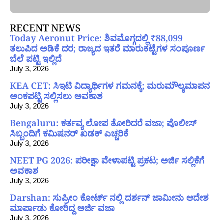
RECENT NEWS
Today Aeronut Price: ಶಿವಮೊಗ್ಗದಲ್ಲಿ ₹88,099
ತಲುಪಿದ ಅಡಿಕೆ ದರ; ರಾಜ್ಯದ ಇತರೆ ಮಾರುಕಟ್ಟೆಗಳ ಸಂಪೂರ್ಣ
ಬೆಲೆ ಪಟ್ಟಿ ಇಲ್ಲಿದೆ
July 3, 2026
KEA CET: ಸಿಇಟಿ ವಿದ್ಯಾರ್ಥಿಗಳ ಗಮನಕ್ಕೆ; ಮರುಮೌಲ್ಯಮಾಪನ
ಅಂಕಪಟ್ಟಿ ಸಲ್ಲಿಸಲು ಅವಕಾಶ
July 3, 2026
Bengaluru: ಕರ್ತವ್ಯ ಲೋಪ ತೋರಿದರೆ ವಜಾ; ಪೊಲೀಸ್
ಸಿಬ್ಬಂದಿಗೆ ಕಮಿಷನರ್ ಖಡಕ್ ಎಚ್ಚರಿಕೆ
July 3, 2026
NEET PG 2026: ಪರೀಕ್ಷಾ ವೇಳಾಪಟ್ಟಿ ಪ್ರಕಟ; ಅರ್ಜಿ ಸಲ್ಲಿಕೆಗೆ
ಅವಕಾಶ
July 3, 2026
Darshan: ಸುಪ್ರೀಂ ಕೋರ್ಟ್ ನಲ್ಲಿ ದರ್ಶನ್ ಜಾಮೀನು ಆದೇಶ
ಮಾರ್ಪಾಡು ಕೋರಿದ್ದ ಅರ್ಜಿ ವಜಾ
July 3, 2026