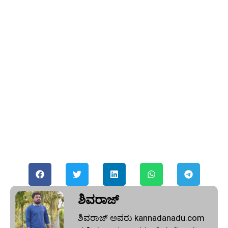
ಶಿವರಾಜ್
ಶಿವರಾಜ್ ಅವರು kannadanadu.com