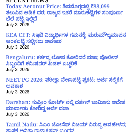
RECENT NEWS
Today Aeronut Price: ಶಿವಮೊಗ್ಗದಲ್ಲಿ ₹88,099
ತಲುಪಿದ ಅಡಿಕೆ ದರ; ರಾಜ್ಯದ ಇತರೆ ಮಾರುಕಟ್ಟೆಗಳ ಸಂಪೂರ್ಣ
ಬೆಲೆ ಪಟ್ಟಿ ಇಲ್ಲಿದೆ
July 3, 2026
KEA CET: ಸಿಇಟಿ ವಿದ್ಯಾರ್ಥಿಗಳ ಗಮನಕ್ಕೆ; ಮರುಮೌಲ್ಯಮಾಪನ
ಅಂಕಪಟ್ಟಿ ಸಲ್ಲಿಸಲು ಅವಕಾಶ
July 3, 2026
Bengaluru: ಕರ್ತವ್ಯ ಲೋಪ ತೋರಿದರೆ ವಜಾ; ಪೊಲೀಸ್
ಸಿಬ್ಬಂದಿಗೆ ಕಮಿಷನರ್ ಖಡಕ್ ಎಚ್ಚರಿಕೆ
July 3, 2026
NEET PG 2026: ಪರೀಕ್ಷಾ ವೇಳಾಪಟ್ಟಿ ಪ್ರಕಟ; ಅರ್ಜಿ ಸಲ್ಲಿಕೆಗೆ
ಅವಕಾಶ
July 3, 2026
Darshan: ಸುಪ್ರೀಂ ಕೋರ್ಟ್ ನಲ್ಲಿ ದರ್ಶನ್ ಜಾಮೀನು ಆದೇಶ
ಮಾರ್ಪಾಡು ಕೋರಿದ್ದ ಅರ್ಜಿ ವಜಾ
July 3, 2026
Tamil Nadu: ಸಿಎಂ ಜೋಸೆಫ್ ವಿಜಯ್ ವಿರುದ್ಧ ಅವಹೇಳನ;
ಶಾಸಕ ಅನಿತಾ ರಾಧಾಕೃಷ್ಣನ್ ಬಂಧನ