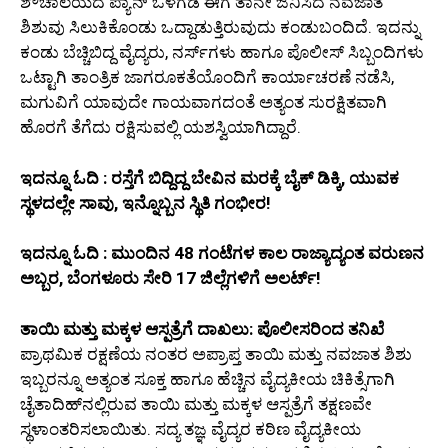
ಶೌಚಾಲಯದ ಪ್ಯಾನ್ ಒಳಗಡೆ ಈಗ ತಾನೇ ಜನಿಸಿದ ನವಜಾತ
ಶಿಶುವು ಸಿಲುಕಿಕೊಂಡು ಒದ್ದಾಡುತ್ತಿರುವುದು ಕಂಡುಬಂದಿದೆ. ಇದನ್ನು
ಕಂಡು ಬೆಚ್ಚಿಬಿದ್ದ ವೈದ್ಯರು, ನರ್ಸ್‌ಗಳು ಹಾಗೂ ಪೊಲೀಸ್ ಸಿಬ್ಬಂದಿಗಳು
ಒಟ್ಟಾಗಿ ತಾಂತ್ರಿಕ ಜಾಗರೂಕತೆಯೊಂದಿಗೆ ಕಾರ್ಯಾಚರಣೆ ನಡೆಸಿ,
ಮಗುವಿಗೆ ಯಾವುದೇ ಗಾಯವಾಗದಂತೆ ಅತ್ಯಂತ ಸುರಕ್ಷಿತವಾಗಿ
ಹೊರಗೆ ತೆಗೆದು ರಕ್ಷಿಸುವಲ್ಲಿ ಯಶಸ್ವಿಯಾಗಿದ್ದಾರೆ.
ಇದನ್ನೂ ಓದಿ : ರಸ್ತೆಗೆ ಬಿದ್ದಿದ್ದ ಬೇವಿನ ಮರಕ್ಕೆ ಬೈಕ್ ಡಿಕ್ಕಿ, ಯುವಕ
ಸ್ಥಳದಲ್ಲೇ ಸಾವು, ಇನ್ನೊಬ್ಬನ ಸ್ಥಿತಿ ಗಂಭೀರ!
ಇದನ್ನೂ ಓದಿ : ಮುಂದಿನ 48 ಗಂಟೆಗಳ ಕಾಲ ರಾಜ್ಯಾದ್ಯಂತ ವರುಣನ
ಅಬ್ಬರ, ಬೆಂಗಳೂರು ಸೇರಿ 17 ಜಿಲ್ಲೆಗಳಿಗೆ ಅಲರ್ಟ್!
ತಾಯಿ ಮತ್ತು ಮಕ್ಕಳ ಆಸ್ಪತ್ರೆಗೆ ದಾಖಲು: ಪೊಲೀಸರಿಂದ ತನಿಖೆ
ಪ್ರಾಥಮಿಕ ರಕ್ಷಣೆಯ ನಂತರ ಅಪ್ರಾಪ್ತ ತಾಯಿ ಮತ್ತು ನವಜಾತ ಶಿಶು
ಇಬ್ಬರನ್ನೂ ಅತ್ಯಂತ ಸೂಕ್ತ ಹಾಗೂ ಹೆಚ್ಚಿನ ವೈದ್ಯಕೀಯ ಚಿಕಿತ್ಸೆಗಾಗಿ
ಚೈತಾದಿಹ್‌ನಲ್ಲಿರುವ ತಾಯಿ ಮತ್ತು ಮಕ್ಕಳ ಆಸ್ಪತ್ರೆಗೆ ತಕ್ಷಣವೇ
ಸ್ಥಳಾಂತರಿಸಲಾಯಿತು. ಸದ್ಯ ತಜ್ಞ ವೈದ್ಯರ ಕಠಿಣ ವೈದ್ಯಕೀಯ