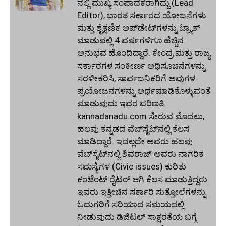
ನಲ್ಲಿ ಮುಖ್ಯ ಸಂಪಾದಕರಾಗಿದ್ದು (Lead
Editor), ಭಾರತ ಸರ್ಕಾರದ ಯೋಜನೆಗಳು
ಮತ್ತು ಶೈಕ್ಷಣಿಕ ಅಪ್‌ಡೇಟ್‌ಗಳನ್ನು ಟ್ರ್ಯಾಕ್
ಮಾಡುವಲ್ಲಿ 4 ವರ್ಷಗಳಿಗೂ ಹೆಚ್ಚಿನ
ಅನುಭವ ಹೊಂದಿದ್ದಾರೆ. ಕೇಂದ್ರ ಮತ್ತು ರಾಜ್ಯ
ಸರ್ಕಾರಗಳ ಸಂಕೀರ್ಣ ಅಧಿಸೂಚನೆಗಳನ್ನು
ಸರಳೀಕರಿಸಿ, ಸಾರ್ವಜನಿಕರಿಗೆ ಅವುಗಳ
ಪ್ರಯೋಜನಗಳನ್ನು ಅರ್ಥಮಾಡಿಕೊಳ್ಳುವಂತೆ
ಮಾಡುವುದು ಇವರ ಪರಿಣತಿ.
kannadanadu.com ಸೇರುವ ಮೊದಲು,
ಹಲವು ಕನ್ನಡದ ವೆಬ್‌ಸೈಟ್‌ನಲ್ಲಿ ಕೆಲಸ
ಮಾಡಿದ್ದಾರೆ. ಇದಲ್ಲದೇ ಅವರು ಹಲವು
ವೆಬ್‌ಸೈಟ್‌ನಲ್ಲಿ ಶಿವರಾಜ್ ಅವರು ನಾಗರಿಕ
ಸಮಸ್ಯೆಗಳ (Civic issues) ಕುರಿತು
ಕಂಟೆಂಟ್ ರೈಟರ್ ಆಗಿ ಕೆಲಸ ಮಾಡುತ್ತಿದ್ದರು.
ಇವರು ಇತ್ತೀಚಿನ ಸರ್ಕಾರಿ ಸುತ್ತೋಲೆಗಳನ್ನು
ಓದುಗರಿಗೆ ಸರಿಯಾದ ಸಮಯದಲ್ಲಿ
ನೀಡುವುದು ಡಿಜಿಟಲ್ ಸಾಕ್ಷರತೆಯ ಬಗ್ಗೆ