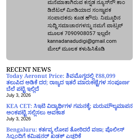
ಮನೆಮಾತಾಗಿರುವ ಕನ್ನಡ ನ್ಯೂಸ್‌ನೌ.ಕಾಂ
ಡಿಜಿಟಲ್‌ ಮೀಡಿಯಾದ ಸಂಸ್ಥಾಪಕ
ಸಂಪಾದಕರು ಕೂಡ ಹೌದು. ನಿಮ್ಮೂರಿನ
ಸುದ್ದಿ ಸಮಾಚಾರಗಳನ್ನು ನಮಗೆ ವಾಟ್ಸಪ್‌
ಮೂಲಕ 7090908057 ಇಲ್ಲವೇ
kannadanadudigi@gmail.com
ಮೇಲ್‌ ಮೂಲಕ ಕಳುಹಿಸಿಕೊಡಿ
RECENT NEWS
Today Aeronut Price: ಶಿವಮೊಗ್ಗದಲ್ಲಿ ₹88,099
ತಲುಪಿದ ಅಡಿಕೆ ದರ; ರಾಜ್ಯದ ಇತರೆ ಮಾರುಕಟ್ಟೆಗಳ ಸಂಪೂರ್ಣ
ಬೆಲೆ ಪಟ್ಟಿ ಇಲ್ಲಿದೆ
July 3, 2026
KEA CET: ಸಿಇಟಿ ವಿದ್ಯಾರ್ಥಿಗಳ ಗಮನಕ್ಕೆ; ಮರುಮೌಲ್ಯಮಾಪನ
ಅಂಕಪಟ್ಟಿ ಸಲ್ಲಿಸಲು ಅವಕಾಶ
July 3, 2026
Bengaluru: ಕರ್ತವ್ಯ ಲೋಪ ತೋರಿದರೆ ವಜಾ; ಪೊಲೀಸ್
ಸಿಬ್ಬಂದಿಗೆ ಕಮಿಷನರ್ ಖಡಕ್ ಎಚ್ಚರಿಕೆ