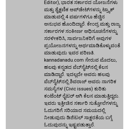
Editor), ಭಾರತ ಸರ್ಕಾರದ ಯೋಜನೆಗಳು
ಮತ್ತು ಶೈಕ್ಷಣಿಕ ಅಪ್‌ಡೇಟ್‌ಗಳನ್ನು ಟ್ರ್ಯಾಕ್
ಮಾಡುವಲ್ಲಿ 4 ವರ್ಷಗಳಿಗೂ ಹೆಚ್ಚಿನ
ಅನುಭವ ಹೊಂದಿದ್ದಾರೆ. ಕೇಂದ್ರ ಮತ್ತು ರಾಜ್ಯ
ಸರ್ಕಾರಗಳ ಸಂಕೀರ್ಣ ಅಧಿಸೂಚನೆಗಳನ್ನು
ಸರಳೀಕರಿಸಿ, ಸಾರ್ವಜನಿಕರಿಗೆ ಅವುಗಳ
ಪ್ರಯೋಜನಗಳನ್ನು ಅರ್ಥಮಾಡಿಕೊಳ್ಳುವಂತೆ
ಮಾಡುವುದು ಇವರ ಪರಿಣತಿ.
kannadanadu.com ಸೇರುವ ಮೊದಲು,
ಹಲವು ಕನ್ನಡದ ವೆಬ್‌ಸೈಟ್‌ನಲ್ಲಿ ಕೆಲಸ
ಮಾಡಿದ್ದಾರೆ. ಇದಲ್ಲದೇ ಅವರು ಹಲವು
ವೆಬ್‌ಸೈಟ್‌ನಲ್ಲಿ ಶಿವರಾಜ್ ಅವರು ನಾಗರಿಕ
ಸಮಸ್ಯೆಗಳ (Civic issues) ಕುರಿತು
ಕಂಟೆಂಟ್ ರೈಟರ್ ಆಗಿ ಕೆಲಸ ಮಾಡುತ್ತಿದ್ದರು.
ಇವರು ಇತ್ತೀಚಿನ ಸರ್ಕಾರಿ ಸುತ್ತೋಲೆಗಳನ್ನು
ಓದುಗರಿಗೆ ಸರಿಯಾದ ಸಮಯದಲ್ಲಿ
ನೀಡುವುದು ಡಿಜಿಟಲ್ ಸಾಕ್ಷರತೆಯ ಬಗ್ಗೆ
ಓದುವುದನ್ನು ಇಷ್ಟಪಡುತ್ತಾರೆ.