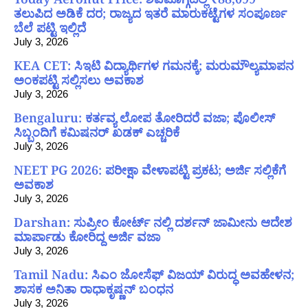
ತಲುಪಿದ ಅಡಿಕೆ ದರ; ರಾಜ್ಯದ ಇತರೆ ಮಾರುಕಟ್ಟೆಗಳ ಸಂಪೂರ್ಣ
ಬೆಲೆ ಪಟ್ಟಿ ಇಲ್ಲಿದೆ
July 3, 2026
KEA CET: ಸಿಇಟಿ ವಿದ್ಯಾರ್ಥಿಗಳ ಗಮನಕ್ಕೆ; ಮರುಮೌಲ್ಯಮಾಪನ
ಅಂಕಪಟ್ಟಿ ಸಲ್ಲಿಸಲು ಅವಕಾಶ
July 3, 2026
Bengaluru: ಕರ್ತವ್ಯ ಲೋಪ ತೋರಿದರೆ ವಜಾ; ಪೊಲೀಸ್
ಸಿಬ್ಬಂದಿಗೆ ಕಮಿಷನರ್ ಖಡಕ್ ಎಚ್ಚರಿಕೆ
July 3, 2026
NEET PG 2026: ಪರೀಕ್ಷಾ ವೇಳಾಪಟ್ಟಿ ಪ್ರಕಟ; ಅರ್ಜಿ ಸಲ್ಲಿಕೆಗೆ
ಅವಕಾಶ
July 3, 2026
Darshan: ಸುಪ್ರೀಂ ಕೋರ್ಟ್ ನಲ್ಲಿ ದರ್ಶನ್ ಜಾಮೀನು ಆದೇಶ
ಮಾರ್ಪಾಡು ಕೋರಿದ್ದ ಅರ್ಜಿ ವಜಾ
July 3, 2026
Tamil Nadu: ಸಿಎಂ ಜೋಸೆಫ್ ವಿಜಯ್ ವಿರುದ್ಧ ಅವಹೇಳನ;
ಶಾಸಕ ಅನಿತಾ ರಾಧಾಕೃಷ್ಣನ್ ಬಂಧನ
July 3, 2026