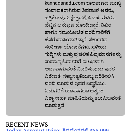
kannadanadu.com ಜಾಲತಾಣದ ಮುಖ್ಯ
ಸಂಪಾದಕರಾಗಿರುವ ಶಿವರಾಜ್ ಅವರು,
ಪತ್ರಿಕೋದ್ಯಮ ಕ್ಷೇತ್ರದಲ್ಲಿ 4 ವರ್ಷಗಳಿಗೂ
ಹೆಚ್ಚಿನ ಅನುಭವ ಹೊಂದಿದ್ದಾರೆ, ನಿಖರ
ಹಾಗೂ ಸಮಯೋಚಿತ ವರದಿಗಾರಿಕೆಗೆ
ಹೆಸರುವಾಸಿಯಾಗಿದ್ದಾರೆ. ಸರ್ಕಾರದ
ಸಂಕೀರ್ಣ ಯೋಜನೆಗಳು, ಸ್ಥಳೀಯ
ಸುದ್ದಿಗಳು ಮತ್ತು ಪ್ರಚಲಿತ ವಿದ್ಯಮಾನಗಳನ್ನು
ಸಾಮಾನ್ಯ ಓದುಗರಿಗೆ ಸುಲಭವಾಗಿ
ಅರ್ಥವಾಗುವಂತೆ ವಿವರಿಸುವುದು ಇವರ
ವಿಶೇಷತೆ. ಸತ್ಯಾಸತ್ಯತೆಯನ್ನು ಪರಿಶೀಲಿಸಿ
ವರದಿ ಮಾಡುವ ಇವರ ಬದ್ಧತೆಯು,
ಓದುಗರಿಗೆ ಯಾವಾಗಲೂ ಅತ್ಯಂತ
ವಿಶ್ವಾಸಾರ್ಹ ಮಾಹಿತಿಯನ್ನು ತಲುಪಿಸುವಂತೆ
ಮಾಡುತ್ತದೆ.
RECENT NEWS
Today Aeronut Price: ಶಿವಮೊಗ್ಗದಲ್ಲಿ ₹88,099