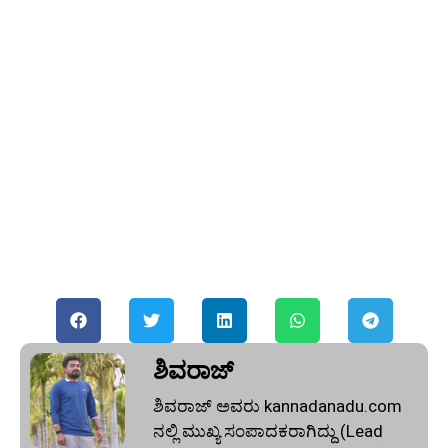
ಶಿವರಾಜ್
ಶಿವರಾಜ್ ಅವರು kannadanadu.com
ನಲ್ಲಿ ಮುಖ್ಯ ಸಂಪಾದಕರಾಗಿದ್ದು (Lead