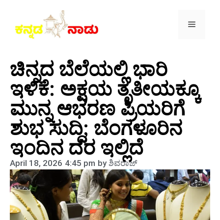
ಚಿನ್ನದ ಬೆಲೆಯಲ್ಲಿ ಭಾರಿ
ಇಳಿಕೆ: ಅಕ್ಷಯ ತೃತೀಯಕ್ಕೂ
ಮುನ್ನ ಆಭರಣ ಪ್ರಿಯರಿಗೆ
ಶುಭ ಸುದ್ದಿ; ಬೆಂಗಳೂರಿನ
ಇಂದಿನ ದರ ಇಲ್ಲಿದೆ
April 18, 2026
4:45 pm
by
ಶಿವರಾಜ್