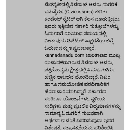
ವೆಬ್‌ಸೈಟ್‌ನಲ್ಲಿ ಶಿವರಾಜ್ ಅವರು ನಾಗರಿಕ
ಸಮಸ್ಯೆಗಳ (Civic issues) ಕುರಿತು
ಕಂಟೆಂಟ್ ರೈಟರ್ ಆಗಿ ಕೆಲಸ ಮಾಡುತ್ತಿದ್ದರು.
ಇವರು ಇತ್ತೀಚಿನ ಸರ್ಕಾರಿ ಸುತ್ತೋಲೆಗಳನ್ನು
ಓದುಗರಿಗೆ ಸರಿಯಾದ ಸಮಯದಲ್ಲಿ
ನೀಡುವುದು ಡಿಜಿಟಲ್ ಸಾಕ್ಷರತೆಯ ಬಗ್ಗೆ
ಓದುವುದನ್ನು ಇಷ್ಟಪಡುತ್ತಾರೆ.
kannadanadu.com ಜಾಲತಾಣದ ಮುಖ್ಯ
ಸಂಪಾದಕರಾಗಿರುವ ಶಿವರಾಜ್ ಅವರು,
ಪತ್ರಿಕೋದ್ಯಮ ಕ್ಷೇತ್ರದಲ್ಲಿ 4 ವರ್ಷಗಳಿಗೂ
ಹೆಚ್ಚಿನ ಅನುಭವ ಹೊಂದಿದ್ದಾರೆ, ನಿಖರ
ಹಾಗೂ ಸಮಯೋಚಿತ ವರದಿಗಾರಿಕೆಗೆ
ಹೆಸರುವಾಸಿಯಾಗಿದ್ದಾರೆ. ಸರ್ಕಾರದ
ಸಂಕೀರ್ಣ ಯೋಜನೆಗಳು, ಸ್ಥಳೀಯ
ಸುದ್ದಿಗಳು ಮತ್ತು ಪ್ರಚಲಿತ ವಿದ್ಯಮಾನಗಳನ್ನು
ಸಾಮಾನ್ಯ ಓದುಗರಿಗೆ ಸುಲಭವಾಗಿ
ಅರ್ಥವಾಗುವಂತೆ ವಿವರಿಸುವುದು ಇವರ
ವಿಶೇಷತೆ. ಸತ್ಯಾಸತ್ಯತೆಯನ್ನು ಪರಿಶೀಲಿಸಿ