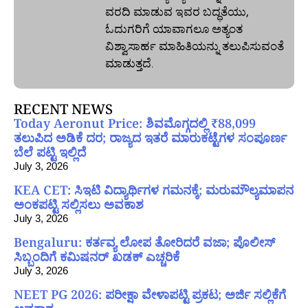
ವರದಿ ಮಾಡುವ ಇವರ ಬದ್ಧತೆಯು,
ಓದುಗರಿಗೆ ಯಾವಾಗಲೂ ಅತ್ಯಂತ
ವಿಶ್ವಾಸಾರ್ಹ ಮಾಹಿತಿಯನ್ನು ತಲುಪಿಸುವಂತೆ
ಮಾಡುತ್ತದೆ.
RECENT NEWS
Today Aeronut Price: ಶಿವಮೊಗ್ಗದಲ್ಲಿ ₹88,099
ತಲುಪಿದ ಅಡಿಕೆ ದರ; ರಾಜ್ಯದ ಇತರೆ ಮಾರುಕಟ್ಟೆಗಳ ಸಂಪೂರ್ಣ
ಬೆಲೆ ಪಟ್ಟಿ ಇಲ್ಲಿದೆ
July 3, 2026
KEA CET: ಸಿಇಟಿ ವಿದ್ಯಾರ್ಥಿಗಳ ಗಮನಕ್ಕೆ; ಮರುಮೌಲ್ಯಮಾಪನ
ಅಂಕಪಟ್ಟಿ ಸಲ್ಲಿಸಲು ಅವಕಾಶ
July 3, 2026
Bengaluru: ಕರ್ತವ್ಯ ಲೋಪ ತೋರಿದರೆ ವಜಾ; ಪೊಲೀಸ್
ಸಿಬ್ಬಂದಿಗೆ ಕಮಿಷನರ್ ಖಡಕ್ ಎಚ್ಚರಿಕೆ
July 3, 2026
NEET PG 2026: ಪರೀಕ್ಷಾ ವೇಳಾಪಟ್ಟಿ ಪ್ರಕಟ; ಅರ್ಜಿ ಸಲ್ಲಿಕೆಗೆ