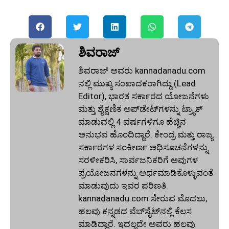
ಶಿವರಾಜ್
ಶಿವರಾಜ್ ಅವರು kannadanadu.com
ನಲ್ಲಿ ಮುಖ್ಯ ಸಂಪಾದಕರಾಗಿದ್ದು (Lead
Editor), ಭಾರತ ಸರ್ಕಾರದ ಯೋಜನೆಗಳು
ಮತ್ತು ಶೈಕ್ಷಣಿಕ ಅಪ್‌ಡೇಟ್‌ಗಳನ್ನು ಟ್ರ್ಯಾಕ್
ಮಾಡುವಲ್ಲಿ 4 ವರ್ಷಗಳಿಗೂ ಹೆಚ್ಚಿನ
ಅನುಭವ ಹೊಂದಿದ್ದಾರೆ. ಕೇಂದ್ರ ಮತ್ತು ರಾಜ್ಯ
ಸರ್ಕಾರಗಳ ಸಂಕೀರ್ಣ ಅಧಿಸೂಚನೆಗಳನ್ನು
ಸರಳೀಕರಿಸಿ, ಸಾರ್ವಜನಿಕರಿಗೆ ಅವುಗಳ
ಪ್ರಯೋಜನಗಳನ್ನು ಅರ್ಥಮಾಡಿಕೊಳ್ಳುವಂತೆ
ಮಾಡುವುದು ಇವರ ಪರಿಣತಿ.
kannadanadu.com ಸೇರುವ ಮೊದಲು,
ಹಲವು ಕನ್ನಡದ ವೆಬ್‌ಸೈಟ್‌ನಲ್ಲಿ ಕೆಲಸ
ಮಾಡಿದ್ದಾರೆ. ಇದಲ್ಲದೇ ಅವರು ಹಲವು