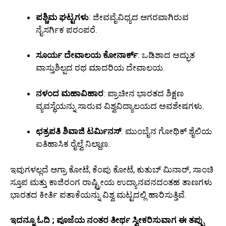
ಪಶ್ಚಿಮ ಘಟ್ಟಗಳು
: ಜೀವವೈವಿಧ್ಯದ ಆಗರವಾಗಿರುವ
ನೈಸರ್ಗಿಕ ಪರಂಪರೆ.
ಸೂರ್ಯ ದೇವಾಲಯ ಕೋನಾರ್ಕ್
: ಒಡಿಶಾದ ಅದ್ಭುತ
ವಾಸ್ತುಶಿಲ್ಪದ ರಥ ಮಾದರಿಯ ದೇವಾಲಯ.
ನಳಂದ ಮಹಾವಿಹಾರ
: ಪ್ರಾಚೀನ ಭಾರತದ ಶಿಕ್ಷಣ
ವ್ಯವಸ್ಥೆಯನ್ನು ಸಾರುವ ವಿಶ್ವವಿದ್ಯಾಲಯದ ಅವಶೇಷಗಳು.
ಛತ್ರಪತಿ ಶಿವಾಜಿ ಟರ್ಮಿನಸ್
: ಮುಂಬೈನ ಗೋಥಿಕ್ ಶೈಲಿಯ
ಐತಿಹಾಸಿಕ ರೈಲ್ವೆ ನಿಲ್ದಾಣ.
ಇವುಗಳಲ್ಲದೆ ಆಗ್ರಾ ಕೋಟೆ, ಕೆಂಪು ಕೋಟೆ, ಕುತುಬ್ ಮಿನಾರ್, ಸಾಂಚಿ
ಸ್ತೂಪ ಮತ್ತು ಕಾಜಿರಂಗ ರಾಷ್ಟ್ರೀಯ ಉದ್ಯಾನವನದಂತಹ ತಾಣಗಳು
ಭಾರತದ ಕೀರ್ತಿ ಪತಾಕೆಯನ್ನು ವಿಶ್ವ ಮಟ್ಟದಲ್ಲಿ ಹಾರಿಸುತ್ತಿವೆ.
ಇದನ್ನೂ ಓದಿ ; ಪೂಜೆಯ ನಂತರ ತೀರ್ಥ ಸ್ವೀಕರಿಸುವಾಗ ಈ ತಪ್ಪು