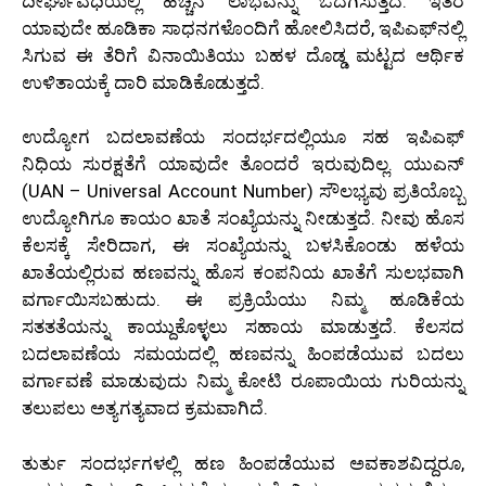
ದೀರ್ಘಾವಧಿಯಲ್ಲಿ ಹೆಚ್ಚಿನ ಲಾಭವನ್ನು ಒದಗಿಸುತ್ತದೆ. ಇತರ
ಯಾವುದೇ ಹೂಡಿಕಾ ಸಾಧನಗಳೊಂದಿಗೆ ಹೋಲಿಸಿದರೆ, ಇಪಿಎಫ್‌ನಲ್ಲಿ
ಸಿಗುವ ಈ ತೆರಿಗೆ ವಿನಾಯಿತಿಯು ಬಹಳ ದೊಡ್ಡ ಮಟ್ಟದ ಆರ್ಥಿಕ
ಉಳಿತಾಯಕ್ಕೆ ದಾರಿ ಮಾಡಿಕೊಡುತ್ತದೆ.
ಉದ್ಯೋಗ ಬದಲಾವಣೆಯ ಸಂದರ್ಭದಲ್ಲಿಯೂ ಸಹ ಇಪಿಎಫ್
ನಿಧಿಯ ಸುರಕ್ಷತೆಗೆ ಯಾವುದೇ ತೊಂದರೆ ಇರುವುದಿಲ್ಲ. ಯುಎನ್
(UAN – Universal Account Number) ಸೌಲಭ್ಯವು ಪ್ರತಿಯೊಬ್ಬ
ಉದ್ಯೋಗಿಗೂ ಕಾಯಂ ಖಾತೆ ಸಂಖ್ಯೆಯನ್ನು ನೀಡುತ್ತದೆ. ನೀವು ಹೊಸ
ಕೆಲಸಕ್ಕೆ ಸೇರಿದಾಗ, ಈ ಸಂಖ್ಯೆಯನ್ನು ಬಳಸಿಕೊಂಡು ಹಳೆಯ
ಖಾತೆಯಲ್ಲಿರುವ ಹಣವನ್ನು ಹೊಸ ಕಂಪನಿಯ ಖಾತೆಗೆ ಸುಲಭವಾಗಿ
ವರ್ಗಾಯಿಸಬಹುದು. ಈ ಪ್ರಕ್ರಿಯೆಯು ನಿಮ್ಮ ಹೂಡಿಕೆಯ
ಸತತತೆಯನ್ನು ಕಾಯ್ದುಕೊಳ್ಳಲು ಸಹಾಯ ಮಾಡುತ್ತದೆ. ಕೆಲಸದ
ಬದಲಾವಣೆಯ ಸಮಯದಲ್ಲಿ ಹಣವನ್ನು ಹಿಂಪಡೆಯುವ ಬದಲು
ವರ್ಗಾವಣೆ ಮಾಡುವುದು ನಿಮ್ಮ ಕೋಟಿ ರೂಪಾಯಿಯ ಗುರಿಯನ್ನು
ತಲುಪಲು ಅತ್ಯಗತ್ಯವಾದ ಕ್ರಮವಾಗಿದೆ.
ತುರ್ತು ಸಂದರ್ಭಗಳಲ್ಲಿ ಹಣ ಹಿಂಪಡೆಯುವ ಅವಕಾಶವಿದ್ದರೂ,