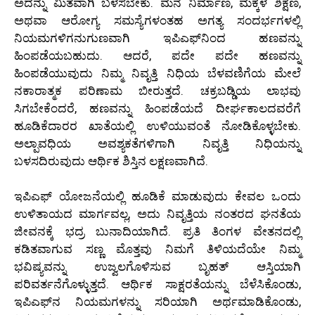
ಅದನ್ನು ಮಿತವಾಗಿ ಬಳಸಬೇಕು. ಮನೆ ನಿರ್ಮಾಣ, ಮಕ್ಕಳ ಶಿಕ್ಷಣ,
ಅಥವಾ ಆರೋಗ್ಯ ಸಮಸ್ಯೆಗಳಂತಹ ಅಗತ್ಯ ಸಂದರ್ಭಗಳಲ್ಲಿ
ನಿಯಮಗಳಿಗನುಗುಣವಾಗಿ ಇಪಿಎಫ್‌ನಿಂದ ಹಣವನ್ನು
ಹಿಂಪಡೆಯಬಹುದು. ಆದರೆ, ಪದೇ ಪದೇ ಹಣವನ್ನು
ಹಿಂಪಡೆಯುವುದು ನಿಮ್ಮ ನಿವೃತ್ತಿ ನಿಧಿಯ ಬೆಳವಣಿಗೆಯ ಮೇಲೆ
ನಕಾರಾತ್ಮಕ ಪರಿಣಾಮ ಬೀರುತ್ತದೆ. ಚಕ್ರಬಡ್ಡಿಯ ಲಾಭವು
ಸಿಗಬೇಕೆಂದರೆ, ಹಣವನ್ನು ಹಿಂಪಡೆಯದೆ ದೀರ್ಘಕಾಲದವರೆಗೆ
ಹೂಡಿಕೆದಾರರ ಖಾತೆಯಲ್ಲಿ ಉಳಿಯುವಂತೆ ನೋಡಿಕೊಳ್ಳಬೇಕು.
ಅಲ್ಪಾವಧಿಯ ಅವಶ್ಯಕತೆಗಳಿಗಾಗಿ ನಿವೃತ್ತಿ ನಿಧಿಯನ್ನು
ಬಳಸದಿರುವುದು ಆರ್ಥಿಕ ಶಿಸ್ತಿನ ಲಕ್ಷಣವಾಗಿದೆ.
ಇಪಿಎಫ್ ಯೋಜನೆಯಲ್ಲಿ ಹೂಡಿಕೆ ಮಾಡುವುದು ಕೇವಲ ಒಂದು
ಉಳಿತಾಯದ ಮಾರ್ಗವಲ್ಲ, ಅದು ನಿವೃತ್ತಿಯ ನಂತರದ ಘನತೆಯ
ಜೀವನಕ್ಕೆ ಭದ್ರ ಬುನಾದಿಯಾಗಿದೆ. ಪ್ರತಿ ತಿಂಗಳ ವೇತನದಲ್ಲಿ
ಕಡಿತವಾಗುವ ಸಣ್ಣ ಮೊತ್ತವು ನಿಮಗೆ ತಿಳಿಯದೆಯೇ ನಿಮ್ಮ
ಭವಿಷ್ಯವನ್ನು ಉಜ್ವಲಗೊಳಿಸುವ ಬೃಹತ್ ಆಸ್ತಿಯಾಗಿ
ಪರಿವರ್ತನೆಗೊಳ್ಳುತ್ತದೆ. ಆರ್ಥಿಕ ಸಾಕ್ಷರತೆಯನ್ನು ಬೆಳೆಸಿಕೊಂಡು,
ಇಪಿಎಫ್‌ನ ನಿಯಮಗಳನ್ನು ಸರಿಯಾಗಿ ಅರ್ಥಮಾಡಿಕೊಂಡು,