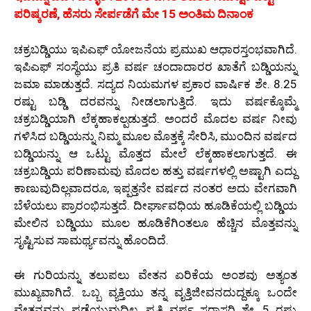
ಪರಿಷ್ಕರಣೆ, ಹೆಸರು ಸೇರ್ಪಡೆಗೆ ಮೇ 15 ಅಂತಿಮ ದಿನಾಂಕ
ಚಕ್ರಬಡ್ಡಿಯು ಇಪಿಎಫ್ ಯೋಜನೆಯ ಪ್ರಮುಖ ಆಧಾರಸ್ತಂಭವಾಗಿದೆ.
ಇಪಿಎಫ್ ಸಂಸ್ಥೆಯು ಪ್ರತಿ ವರ್ಷ ಚಂದಾದಾರರ ಖಾತೆಗೆ ಬಡ್ಡಿಯನ್ನು
ಜಮಾ ಮಾಡುತ್ತದೆ. ಸದ್ಯದ ನಿಯಮಗಳ ಪ್ರಕಾರ ವಾರ್ಷಿಕ ಶೇ. 8.25
ರಷ್ಟು ಬಡ್ಡಿ ದರವನ್ನು ನೀಡಲಾಗುತ್ತಿದೆ. ಇದು ವರ್ಷಕ್ಕೊಮ್ಮೆ
ಚಕ್ರಬಡ್ಡಿಯಾಗಿ ಲೆಕ್ಕಹಾಕಲ್ಪಡುತ್ತದೆ. ಅಂದರೆ ಮೊದಲ ವರ್ಷ ನೀವು
ಗಳಿಸಿದ ಬಡ್ಡಿಯನ್ನು ನಿಮ್ಮ ಮೂಲ ಮೊತ್ತಕ್ಕೆ ಸೇರಿಸಿ, ಮುಂದಿನ ವರ್ಷದ
ಬಡ್ಡಿಯನ್ನು ಆ ಒಟ್ಟು ಮೊತ್ತದ ಮೇಲೆ ಲೆಕ್ಕಹಾಕಲಾಗುತ್ತದೆ. ಈ
ಚಕ್ರಬಡ್ಡಿಯ ಪರಿಣಾಮವು ಮೊದಲ ಹತ್ತು ವರ್ಷಗಳಲ್ಲಿ ಅಷ್ಟಾಗಿ ಎದ್ದು
ಕಾಣುವುದಿಲ್ಲವಾದರೂ, ಇಪ್ಪತ್ತನೇ ವರ್ಷದ ನಂತರ ಅದು ವೇಗವಾಗಿ
ಬೆಳೆಯಲು ಪ್ರಾರಂಭಿಸುತ್ತದೆ. ದೀರ್ಘಾವಧಿಯ ಹೂಡಿಕೆಯಲ್ಲಿ ಬಡ್ಡಿಯ
ಮೇಲಿನ ಬಡ್ಡಿಯು ಮೂಲ ಹೂಡಿಕೆಗಿಂತಲೂ ಹೆಚ್ಚಿನ ಮೊತ್ತವನ್ನು
ಸೃಷ್ಟಿಸುವ ಸಾಮರ್ಥ್ಯವನ್ನು ಹೊಂದಿದೆ.
ಈ ಗುರಿಯನ್ನು ತಲುಪಲು ವೇತನ ಏರಿಕೆಯ ಅಂಶವು ಅತ್ಯಂತ
ಮುಖ್ಯವಾಗಿದೆ. ಒಬ್ಬ ವ್ಯಕ್ತಿಯು ತನ್ನ ವೃತ್ತಿಜೀವನದುದ್ದಕ್ಕೂ ಒಂದೇ
ವೇತನವನ್ನು ಪಡೆಯುವುದಿಲ್ಲ. ಪ್ರತಿ ವರ್ಷ ಸರಾಸರಿ ಶೇ. 5 ರಷ್ಟು