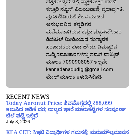
ಪತ್ರಿಕೋದ್ಯಮದಲ್ಲಿ ಸ್ನಾತ್ತಕೋತ್ತರ ಪದವಿ.
ಕಸ್ತೂರಿ ನ್ಯೂಸ್‌. ವಿಜಯವಾಣಿ, ಪ್ರಜಾಪ್ರಗತಿ,
ಪ್ರಗತಿ ಟಿವಿಯಲ್ಲಿ ಕೆಲಸ ಮಾಡಿದ
ಅನುಭವವಿದೆ. ಕನ್ನಡಿಗರ
ಮನೆಮಾತಾಗಿರುವ ಕನ್ನಡ ನ್ಯೂಸ್‌ನೌ.ಕಾಂ
ಡಿಜಿಟಲ್‌ ಮೀಡಿಯಾದ ಸಂಸ್ಥಾಪಕ
ಸಂಪಾದಕರು ಕೂಡ ಹೌದು. ನಿಮ್ಮೂರಿನ
ಸುದ್ದಿ ಸಮಾಚಾರಗಳನ್ನು ನಮಗೆ ವಾಟ್ಸಪ್‌
ಮೂಲಕ 7090908057 ಇಲ್ಲವೇ
kannadanadudigi@gmail.com
ಮೇಲ್‌ ಮೂಲಕ ಕಳುಹಿಸಿಕೊಡಿ
RECENT NEWS
Today Aeronut Price: ಶಿವಮೊಗ್ಗದಲ್ಲಿ ₹88,099
ತಲುಪಿದ ಅಡಿಕೆ ದರ; ರಾಜ್ಯದ ಇತರೆ ಮಾರುಕಟ್ಟೆಗಳ ಸಂಪೂರ್ಣ
ಬೆಲೆ ಪಟ್ಟಿ ಇಲ್ಲಿದೆ
July 3, 2026
KEA CET: ಸಿಇಟಿ ವಿದ್ಯಾರ್ಥಿಗಳ ಗಮನಕ್ಕೆ; ಮರುಮೌಲ್ಯಮಾಪನ