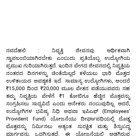
ನವದೆಹಲಿ : ನಿವೃತ್ತಿ ಜೀವನವು ಆರ್ಥಿಕವಾಗಿ
ಸ್ವಾವಲಂಬಿಯಾಗಿರಬೇಕು ಎಂಬುದು ಪ್ರತಿಯೊಬ್ಬ ಉದ್ಯೋಗಿಯ
ಪ್ರಮುಖ ಗುರಿಯಾಗಿರುತ್ತದೆ. ಇಂದಿನ ವೇಗದ ಜೀವನದಲ್ಲಿ, ನಿವೃತ್ತಿಯ
ನಂತರದ ದಿನಗಳನ್ನು ಚಿಂತೆಯಿಲ್ಲದೆ ಕಳೆಯಲು ಭಾರಿ ಮೊತ್ತದ
ಉಳಿತಾಯದ ಅವಶ್ಯಕತೆ ಇದೆ. ಸಾಮಾನ್ಯ ಉದ್ಯೋಗಿಗಳು, ಅಂದರೆ
₹15,000 ದಿಂದ ₹20,000 ಮೂಲ ವೇತನ ಪಡೆಯುವವರು ಸಹ
ತಮ್ಮ ನಿವೃತ್ತಿಯ ವೇಳೆಗೆ ₹1 ಕೋಟಿಗೂ ಹೆಚ್ಚಿನ ಮೊತ್ತವನ್ನು
ಸಂಗ್ರಹಿಸಲು ಸಾಧ್ಯವಿದೆ ಎಂದು ಅನೇಕರು ನಂಬುವುದಿಲ್ಲ. ಆದರೆ,
ಉದ್ಯೋಗಿಗಳ ಭವಿಷ್ಯ ನಿಧಿ ಅಥವಾ ಇಪಿಎಫ್ (Employees’
Provident Fund) ಯೋಜನೆಯು ದೀರ್ಘಾವಧಿಯಲ್ಲಿ ದೊಡ್ಡ
ಮೊತ್ತವನ್ನು ನಿರ್ಮಿಸಲು ಅತ್ಯಂತ ಸುರಕ್ಷಿತ ಮತ್ತು ಶಿಸ್ತುಬದ್ಧ
ಮಾರ್ಗವನ್ನು ಒದಗಿಸುತ್ತದೆ. ಈ ಯೋಜನೆಯಲ್ಲಿ ಅಡಗಿರುವ