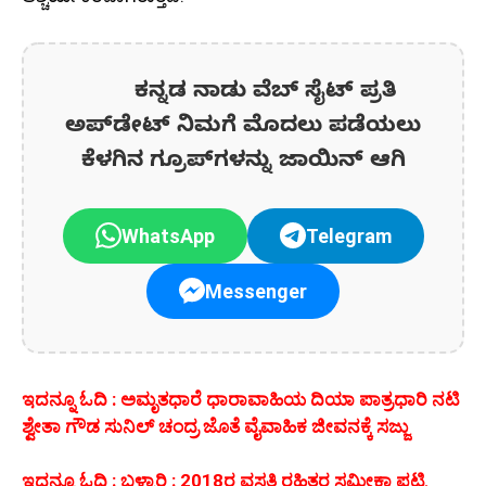
ಕನ್ನಡ ನಾಡು ವೆಬ್ ಸೈಟ್ ಪ್ರತಿ
ಅಪ್‌ಡೇಟ್‌ ನಿಮಗೆ ಮೊದಲು ಪಡೆಯಲು
ಕೆಳಗಿನ ಗ್ರೂಪ್‌ಗಳನ್ನು ಜಾಯಿನ್ ಆಗಿ
WhatsApp
Telegram
Messenger
ಇದನ್ನೂ ಓದಿ : ಅಮೃತಧಾರೆ ಧಾರಾವಾಹಿಯ ದಿಯಾ ಪಾತ್ರಧಾರಿ ನಟಿ
ಶ್ವೇತಾ ಗೌಡ ಸುನಿಲ್ ಚಂದ್ರ ಜೊತೆ ವೈವಾಹಿಕ ಜೀವನಕ್ಕೆ ಸಜ್ಜು
ಇದನ್ನೂ ಓದಿ : ಬಳ್ಳಾರಿ : 2018ರ ವಸತಿ ರಹಿತರ ಸಮೀಕ್ಷಾ ಪಟ್ಟಿ