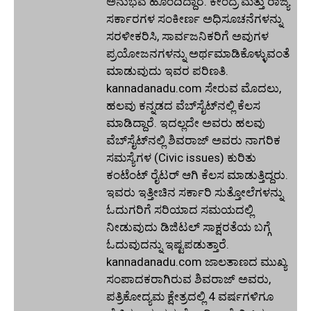
ಅನುಭವ ಹೊಂದಿದ್ದಾರೆ. ಕೇಂದ್ರ ಮತ್ತು ರಾಜ್ಯ
ಸರ್ಕಾರಗಳ ಸಂಕೀರ್ಣ ಅಧಿಸೂಚನೆಗಳನ್ನು
ಸರಳೀಕರಿಸಿ, ಸಾರ್ವಜನಿಕರಿಗೆ ಅವುಗಳ
ಪ್ರಯೋಜನಗಳನ್ನು ಅರ್ಥಮಾಡಿಕೊಳ್ಳುವಂತೆ
ಮಾಡುವುದು ಇವರ ಪರಿಣತಿ.
kannadanadu.com ಸೇರುವ ಮೊದಲು,
ಹಲವು ಕನ್ನಡದ ವೆಬ್‌ಸೈಟ್‌ನಲ್ಲಿ ಕೆಲಸ
ಮಾಡಿದ್ದಾರೆ. ಇದಲ್ಲದೇ ಅವರು ಹಲವು
ವೆಬ್‌ಸೈಟ್‌ನಲ್ಲಿ ಶಿವರಾಜ್ ಅವರು ನಾಗರಿಕ
ಸಮಸ್ಯೆಗಳ (Civic issues) ಕುರಿತು
ಕಂಟೆಂಟ್ ರೈಟರ್ ಆಗಿ ಕೆಲಸ ಮಾಡುತ್ತಿದ್ದರು.
ಇವರು ಇತ್ತೀಚಿನ ಸರ್ಕಾರಿ ಸುತ್ತೋಲೆಗಳನ್ನು
ಓದುಗರಿಗೆ ಸರಿಯಾದ ಸಮಯದಲ್ಲಿ
ನೀಡುವುದು ಡಿಜಿಟಲ್ ಸಾಕ್ಷರತೆಯ ಬಗ್ಗೆ
ಓದುವುದನ್ನು ಇಷ್ಟಪಡುತ್ತಾರೆ.
kannadanadu.com ಜಾಲತಾಣದ ಮುಖ್ಯ
ಸಂಪಾದಕರಾಗಿರುವ ಶಿವರಾಜ್ ಅವರು,
ಪತ್ರಿಕೋದ್ಯಮ ಕ್ಷೇತ್ರದಲ್ಲಿ 4 ವರ್ಷಗಳಿಗೂ