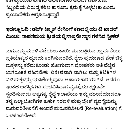
ಕರ್ತವ್ಯ ಲೋಪ ಎಸಗಿದ ಅಧಿಕಾರಿಗಳು ಅಥವಾ ನಿರ್ವಹಣಾ
ಸಿಬ್ಬಂದಿಯ ವಿರುದ್ಧ ಕಠಿಣ ಕಾನೂನು ಕ್ರಮ ಕೈಗೊಳ್ಳಬೇಕು ಎಂದು
ಪ್ರಯಾಣಿಕರು ಆಗ್ರಹಿಸುತ್ತಿದ್ದಾರೆ.
ಇದನ್ನೂ ಓದಿ : ಡರ್ಟ್ ಟ್ರ್ಯಾಕ್ ರೇಸಿಂಗ್ ಕಣದಲ್ಲಿ ಯು ಟಿ ಖಾದರ್
ಮಿಂಚು: ಸಾಹಸಮಯ ಕ್ರೀಡೆಯಲ್ಲಿ ನಾಲ್ಕನೇ ಸ್ಥಾನ ಗಳಿಸಿದ ಸ್ಪೀಕರ್
ಮಗುವನ್ನು ಮರಳಿ ಪಡೆಯಲು ತಾಯಿ ಮಾಡುತ್ತಿರುವ ಪ್ರಾರ್ಥನೆಯು
ಪ್ರತಿಯೊಬ್ಬರ ಹೃದಯ ಕರಗಿಸುವಂತಿದೆ. ರೈಲು ಪ್ರಯಾಣದ ವೇಳೆ ಚಿಕ್ಕ
ಮಕ್ಕಳನ್ನು ಕರೆದುಕೊಂಡು ಹೋಗುವಾಗ ಪೋಷಕರು ಅತಿ ಹೆಚ್ಚಿನ
ಜಾಗರೂಕತೆ ವಹಿಸಬೇಕು. ವಿಶೇಷವಾಗಿ ಬಾಗಿಲು ಮತ್ತು ಕಿಟಕಿಗಳ
ಬಳಿ ಮಕ್ಕಳನ್ನು ಇರಿಸಿಕೊಳ್ಳುವುದು ಅಪಾಯಕಾರಿಯಾಗಿದೆ. ಆದರೂ
ಇಂತಹ ಆಕಸ್ಮಿಕಗಳು ಸಂಭವಿಸಿದಾಗ ವ್ಯವಸ್ಥೆಯು ತಕ್ಷಣವೇ
ಸ್ಪಂದಿಸುವುದು ಅತ್ಯಗತ್ಯ. ರೈಲ್ವೆ ಇಲಾಖೆಯು ಇನ್ನು ಮುಂದೆಯಾದರೂ
ತನ್ನ ಎಲ್ಲಾ ಬೋಗಿಗಳ ತುರ್ತು ಸರಪಳಿ ಮತ್ತು ಬ್ರೇಕ್ ವ್ಯವಸ್ಥೆಯನ್ನು
ಮರುಪರಿಶೀಲನೆಗೆ ಅಂದರೆ ಮರುಪರಿಶೀಲನೆ (Re-evaluation) ಗೆ
ಒಳಪಡಿಸಬೇಕಿದೆ.