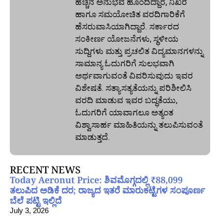
ಹೆಚ್ಚಿನ ಅನುಭವ ಹೊಂದಿದ್ದಾರೆ, ನಿಖರ
ಹಾಗೂ ಸಮಯೋಚಿತ ವರದಿಗಾರಿಕೆಗೆ
ಹೆಸರುವಾಸಿಯಾಗಿದ್ದಾರೆ. ಸರ್ಕಾರದ
ಸಂಕೀರ್ಣ ಯೋಜನೆಗಳು, ಸ್ಥಳೀಯ
ಸುದ್ದಿಗಳು ಮತ್ತು ಪ್ರಚಲಿತ ವಿದ್ಯಮಾನಗಳನ್ನು
ಸಾಮಾನ್ಯ ಓದುಗರಿಗೆ ಸುಲಭವಾಗಿ
ಅರ್ಥವಾಗುವಂತೆ ವಿವರಿಸುವುದು ಇವರ
ವಿಶೇಷತೆ. ಸತ್ಯಾಸತ್ಯತೆಯನ್ನು ಪರಿಶೀಲಿಸಿ
ವರದಿ ಮಾಡುವ ಇವರ ಬದ್ಧತೆಯು,
ಓದುಗರಿಗೆ ಯಾವಾಗಲೂ ಅತ್ಯಂತ
ವಿಶ್ವಾಸಾರ್ಹ ಮಾಹಿತಿಯನ್ನು ತಲುಪಿಸುವಂತೆ
ಮಾಡುತ್ತದೆ.
RECENT NEWS
Today Aeronut Price: ಶಿವಮೊಗ್ಗದಲ್ಲಿ ₹88,099
ತಲುಪಿದ ಅಡಿಕೆ ದರ; ರಾಜ್ಯದ ಇತರೆ ಮಾರುಕಟ್ಟೆಗಳ ಸಂಪೂರ್ಣ
ಬೆಲೆ ಪಟ್ಟಿ ಇಲ್ಲಿದೆ
July 3, 2026