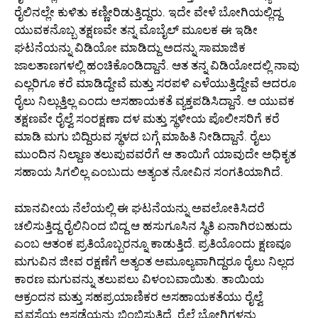
ರೈಲಿನಲ್ಲೇ ಕುಳಿತು ಕಣ್ಣೀರಿಡುತ್ತಿದ್ದರು. ಇದೇ ವೇಳೆ ಬೋಗಿಯಲ್ಲಿದ್ದ
ಯುವಕನೊಬ್ಬ ತಕ್ಷಣವೇ ತನ್ನ ಮೊಬೈಲ್ ಮೂಲಕ ಈ ಇಡೀ
ಘಟನೆಯನ್ನು ವಿಡಿಯೋ ಮಾಡಿದ್ದು ಅದನ್ನು ಸಾಮಾಜಿಕ
ಜಾಲತಾಣಗಳಲ್ಲಿ ಹಂಚಿಕೊಂಡಿದ್ದಾನೆ. ಆತ ತನ್ನ ವಿಡಿಯೋದಲ್ಲಿ ನಾವು
ಎಲ್ಲರಿಗೂ ಕರೆ ಮಾಡಿದ್ದೇವೆ ಮತ್ತು ಸರಪಳಿ ಎಳೆಯುತ್ತಿದ್ದೇವೆ ಆದರೂ
ರೈಲು ನಿಲ್ಲುತ್ತಿಲ್ಲ ಎಂದು ಅಸಹಾಯಕತೆ ವ್ಯಕ್ತಪಡಿಸಿದ್ದಾನೆ. ಆ ಯುವಕ
ತಕ್ಷಣವೇ ರೈಲ್ವೆ ಸಂರಕ್ಷಣಾ ದಳ ಮತ್ತು ಸ್ಥಳೀಯ ಪೊಲೀಸರಿಗೆ ಕರೆ
ಮಾಡಿ ಮಗು ಬಿದ್ದಿರುವ ಸ್ಥಳದ ಬಗ್ಗೆ ಮಾಹಿತಿ ನೀಡಿದ್ದಾನೆ. ರೈಲು
ಮುಂದಿನ ನಿಲ್ದಾಣ ತಲುಪುವವರೆಗೆ ಆ ತಾಯಿಗೆ ಯಾವುದೇ ಅಧಿಕೃತ
ಸಹಾಯ ಸಿಗಲಿಲ್ಲ ಎಂಬುದು ಅತ್ಯಂತ ನೋವಿನ ಸಂಗತಿಯಾಗಿದೆ.
ಮಾನವೀಯ ನೆಲೆಯಲ್ಲಿ ಈ ಘಟನೆಯನ್ನು ಅವಲೋಕಿಸಿದರೆ
ಚಲಿಸುತ್ತಿದ್ದ ರೈಲಿನಿಂದ ಬಿದ್ದ ಆ ಹಸುಗೂಸಿನ ಸ್ಥಿತಿ ಏನಾಗಿರಬಹುದು
ಎಂಬ ಆತಂಕ ಪ್ರತಿಯೊಬ್ಬರನ್ನೂ ಕಾಡುತ್ತಿದೆ. ಪ್ರತಿಯೊಂದು ಕ್ಷಣವೂ
ಮಗುವಿನ ಜೀವ ರಕ್ಷಣೆಗೆ ಅತ್ಯಂತ ಅಮೂಲ್ಯವಾಗಿದ್ದರೂ ರೈಲು ನಿಲ್ಲದ
ಕಾರಣ ಮಗುವನ್ನು ತಲುಪಲು ವಿಳಂಬವಾಯಿತು. ತಾಯಿಯ
ಆಕ್ರಂದನ ಮತ್ತು ಸಹಪ್ರಯಾಣಿಕರ ಅಸಹಾಯಕತೆಯು ರೈಲ್ವೆ
ವ್ಯವಸ್ಥೆಯ ಅಸಡ್ಡೆಯನ್ನು ಬಿಂಬಿಸುತ್ತಿದೆ. ರೈಲ್ವೆ ಬೋಗಿಗಳನ್ನು