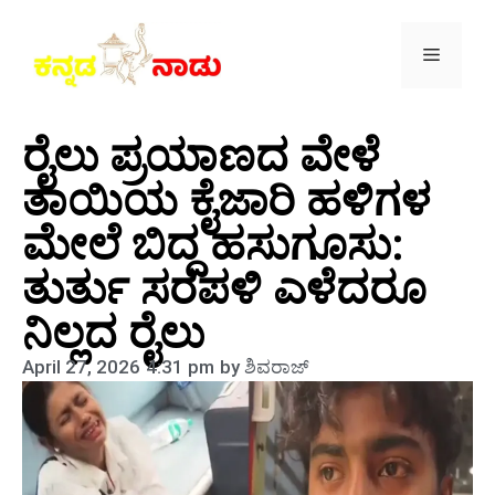
ರೈಲು ಪ್ರಯಾಣದ ವೇಳೆ
ತಾಯಿಯ ಕೈಜಾರಿ ಹಳಿಗಳ
ಮೇಲೆ ಬಿದ್ದ ಹಸುಗೂಸು:
ತುರ್ತು ಸರಪಳಿ ಎಳೆದರೂ
ನಿಲ್ಲದ ರೈಲು
April 27, 2026
4:31 pm
by
ಶಿವರಾಜ್