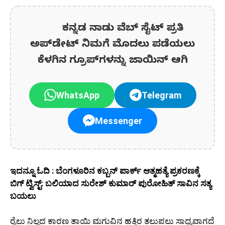
ಕನ್ನಡ ನಾಡು ವೆಬ್ ಸೈಟ್ ಪ್ರತಿ
ಅಪ್‌ಡೇಟ್‌ ನಿಮಗೆ ಮೊದಲು ಪಡೆಯಲು
ಕೆಳಗಿನ ಗ್ರೂಪ್‌ಗಳನ್ನು ಜಾಯಿನ್ ಆಗಿ
WhatsApp
Telegram
Messenger
ಇದನ್ನೂ ಓದಿ : ಬೆಂಗಳೂರಿನ ಕಬ್ಬನ್ ಪಾರ್ಕ್ ಆತ್ಮಹತ್ಯೆ ಪ್ರಕರಣಕ್ಕೆ
ಬಿಗ್ ಟ್ವಿಸ್ಟ್: ಬಲಿಯಾದ ಸುರೇಶ್ ಕುಮಾರ್ ಪುರೋಹಿತ್ ಸಾವಿನ ಸತ್ಯ
ಬಯಲು
ರೈಲು ನಿಲ್ಲದ ಕಾರಣ ತಾಯಿ ಮಗುವಿನ ಹತ್ತಿರ ತಲುಪಲು ಸಾಧ್ಯವಾಗದೆ