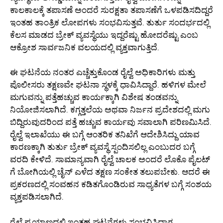
ಕಾಲಕಾಲಕ್ಕೆ ತಪಾಸಣೆ ಅಂದರೆ ಸುರಕ್ಷತಾ ತಪಾಸಣೆಗೆ ಒಳಪಡಿಸದಿದ್ದರೆ
ಇಂತಹ ತಾಂತ್ರಿಕ ಲೋಪಗಳು ಸಂಭವಿಸುತ್ತವೆ. ತುರ್ತು ಸಂದರ್ಭದಲ್ಲಿ
ಕೆಲಸ ಮಾಡದ ಬ್ರೇಕ್ ವ್ಯವಸ್ಥೆಯು ಇದ್ದರೆಷ್ಟು ಹೋದರೆಷ್ಟು ಎಂಬ
ಆಕ್ರೋಶ ಸಾರ್ವಜನಿಕ ವಲಯದಲ್ಲಿ ವ್ಯಕ್ತವಾಗುತ್ತಿದೆ.
ಈ ಘಟನೆಯ ನಂತರ ಎಚ್ಚೆತ್ತುಕೊಂಡ ರೈಲ್ವೆ ಅಧಿಕಾರಿಗಳು ಮತ್ತು
ಪೊಲೀಸರು ತಕ್ಷಣವೇ ಘಟನಾ ಸ್ಥಳಕ್ಕೆ ಧಾವಿಸಿದ್ದಾರೆ. ಹಳಿಗಳ ಮೇಲೆ
ಮಗುವನ್ನು ಪತ್ತೆಹಚ್ಚುವ ಕಾರ್ಯಕ್ಕಾಗಿ ವಿಶೇಷ ತಂಡವನ್ನು
ನಿಯೋಜಿಸಲಾಗಿದೆ. ಕಗ್ಗತ್ತಲೆಯ ಅಥವಾ ನಿರ್ಜನ ಪ್ರದೇಶದಲ್ಲಿ ಮಗು
ಬಿದ್ದಿರುವುದರಿಂದ ಪತ್ತೆ ಹಚ್ಚುವ ಕಾರ್ಯವು ಸವಾಲಾಗಿ ಪರಿಣಮಿಸಿದೆ.
ರೈಲ್ವೆ ಇಲಾಖೆಯು ಈ ಬಗ್ಗೆ ಆಂತರಿಕ ತನಿಖೆಗೆ ಆದೇಶಿಸಿದ್ದು ಯಾವ
ಕಾರಣಕ್ಕಾಗಿ ತುರ್ತು ಬ್ರೇಕ್ ವ್ಯವಸ್ಥೆ ಸ್ಪಂದಿಸಲಿಲ್ಲ ಎಂಬುದರ ಬಗ್ಗೆ
ವರದಿ ಕೇಳಿದೆ. ಸಾಮಾನ್ಯವಾಗಿ ರೈಲ್ವೆ ಚಾಲಕ ಅಂದರೆ ಲೊಕೊ ಪೈಲಟ್
ಗೆ ಬೋಗಿಯಲ್ಲಿ ಚೈನ್ ಎಳೆದ ತಕ್ಷಣ ಸಂಕೇತ ತಲುಪಬೇಕು. ಆದರೆ ಈ
ಪ್ರಕರಣದಲ್ಲಿ ಸಂವಹನ ಕಡಿತಗೊಂಡಿರುವ ಸಾಧ್ಯತೆಗಳ ಬಗ್ಗೆ ಸಂಶಯ
ವ್ಯಕ್ತಪಡಿಸಲಾಗಿದೆ.
ರೈಲ್ವೆ ಪ್ರಯಾಣದಲ್ಲಿ ಇಂತಹ ಘಟನೆಗಳು ಸಂಭವಿಸಿದಾಗ