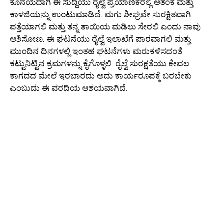
ಕೊನೆಯದಾಗಿ ಈ ಸುದ್ದಿಯು ರೈಲ್ವೆ ಪ್ರಯಾಣಿಕರಲ್ಲಿ ಆತಂಕ ಮತ್ತು
ಕಾಳಜಿಯನ್ನು ಉಂಟುಮಾಡಿದೆ. ಮಗು ಶೀಘ್ರವೇ ಸುರಕ್ಷಿತವಾಗಿ
ಪತ್ತೆಯಾಗಲಿ ಮತ್ತು ತನ್ನ ತಾಯಿಯ ಮಡಿಲು ಸೇರಲಿ ಎಂದು ನಾವು
ಆಶಿಸೋಣ. ಈ ಘಟನೆಯು ರೈಲ್ವೆ ಇಲಾಖೆಗೆ ಪಾಠವಾಗಲಿ ಮತ್ತು
ಮುಂದಿನ ದಿನಗಳಲ್ಲಿ ಇಂತಹ ಘಟನೆಗಳು ಮರುಕಳಿಸದಂತೆ
ಕಟ್ಟುನಿಟ್ಟಿನ ಕ್ರಮಗಳನ್ನು ಕೈಗೊಳ್ಳಲಿ. ರೈಲ್ವೆ ಸುರಕ್ಷತೆಯು ಕೇವಲ
ಕಾಗದದ ಮೇಲೆ ಇರಬಾರದು ಅದು ಕಾರ್ಯರೂಪಕ್ಕೆ ಬರಬೇಕು
ಎಂಬುದು ಈ ವರದಿಯ ಆಶಯವಾಗಿದೆ.