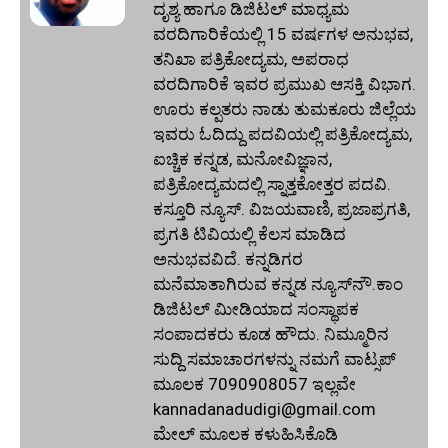
ದೃಶ್ಯ ಹಾಗೂ ಡಿಜಿಟಲ್ ಮಾಧ್ಯಮ
ವರದಿಗಾರಿಕೆಯಲ್ಲಿ 15 ವರ್ಷಗಳ ಅನುಭವ,
ತನಿಖಾ ಪತ್ರಿಕೋದ್ಯಮ, ಅಪರಾಧ
ವರದಿಗಾರಿಕೆ ಇವರ ಪ್ರಮುಖ ಆಸಕ್ತಿ ವಿಭಾಗ.
ಊರು ಕಲ್ಪತರು ನಾಡು ತುಮಕೂರು ಜಿಲ್ಲೆಯ
ಇವರು ಓದಿದ್ದು ಪದವಿಯಲ್ಲಿ ಪತ್ರಿಕೋದ್ಯಮ,
ಐಚ್ಚಿಕ ಕನ್ನಡ, ಮನೋವಿಜ್ಞಾನ,
ಪತ್ರಿಕೋದ್ಯಮದಲ್ಲಿ ಸ್ನಾತ್ತಕೋತ್ತರ ಪದವಿ.
ಕಸ್ತೂರಿ ನ್ಯೂಸ್‌. ವಿಜಯವಾಣಿ, ಪ್ರಜಾಪ್ರಗತಿ,
ಪ್ರಗತಿ ಟಿವಿಯಲ್ಲಿ ಕೆಲಸ ಮಾಡಿದ
ಅನುಭವವಿದೆ. ಕನ್ನಡಿಗರ
ಮನೆಮಾತಾಗಿರುವ ಕನ್ನಡ ನ್ಯೂಸ್‌ನೌ.ಕಾಂ
ಡಿಜಿಟಲ್‌ ಮೀಡಿಯಾದ ಸಂಸ್ಥಾಪಕ
ಸಂಪಾದಕರು ಕೂಡ ಹೌದು. ನಿಮ್ಮೂರಿನ
ಸುದ್ದಿ ಸಮಾಚಾರಗಳನ್ನು ನಮಗೆ ವಾಟ್ಸಪ್‌
ಮೂಲಕ 7090908057 ಇಲ್ಲವೇ
kannadanadudigi@gmail.com
ಮೇಲ್‌ ಮೂಲಕ ಕಳುಹಿಸಿಕೊಡಿ