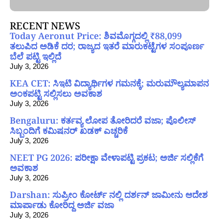
RECENT NEWS
Today Aeronut Price: ಶಿವಮೊಗ್ಗದಲ್ಲಿ ₹88,099
ತಲುಪಿದ ಅಡಿಕೆ ದರ; ರಾಜ್ಯದ ಇತರೆ ಮಾರುಕಟ್ಟೆಗಳ ಸಂಪೂರ್ಣ
ಬೆಲೆ ಪಟ್ಟಿ ಇಲ್ಲಿದೆ
July 3, 2026
KEA CET: ಸಿಇಟಿ ವಿದ್ಯಾರ್ಥಿಗಳ ಗಮನಕ್ಕೆ; ಮರುಮೌಲ್ಯಮಾಪನ
ಅಂಕಪಟ್ಟಿ ಸಲ್ಲಿಸಲು ಅವಕಾಶ
July 3, 2026
Bengaluru: ಕರ್ತವ್ಯ ಲೋಪ ತೋರಿದರೆ ವಜಾ; ಪೊಲೀಸ್
ಸಿಬ್ಬಂದಿಗೆ ಕಮಿಷನರ್ ಖಡಕ್ ಎಚ್ಚರಿಕೆ
July 3, 2026
NEET PG 2026: ಪರೀಕ್ಷಾ ವೇಳಾಪಟ್ಟಿ ಪ್ರಕಟ; ಅರ್ಜಿ ಸಲ್ಲಿಕೆಗೆ
ಅವಕಾಶ
July 3, 2026
Darshan: ಸುಪ್ರೀಂ ಕೋರ್ಟ್ ನಲ್ಲಿ ದರ್ಶನ್ ಜಾಮೀನು ಆದೇಶ
ಮಾರ್ಪಾಡು ಕೋರಿದ್ದ ಅರ್ಜಿ ವಜಾ
July 3, 2026