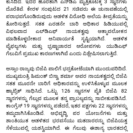
ಕುಸಿದಿದೆ. ಇದರ ಹೊರತಾಗಿ ಎನ್‌ಡಿಎ ಮೈತ್ರಿಕೂಟಕ್ಕೆ 3 ಸ್ಥಾನಗಳು
ದೊರೆತಿವೆ. ಕೇರಳ ಸಂಪುಟದ 21 ಸಚಿವರು ಈ ಚುನಾವಣೆಯಲ್ಲಿ
ಪರಾಭವಗೊಂಡಿರುವುದು ಆಡಳಿತ ವಿರೋಧಿ ಅಲೆಯ ತೀವ್ರತೆಯನ್ನು
ತೋರಿಸುತ್ತದೆ. ಸತತ ಎರಡನೇ ಬಾರಿ ಅಧಿಕಾರ ಹಿಡಿಯುವಲ್ಲಿ
ವಿಫಲವಾದ ಎಲ್‌ಡಿಎಫ್ ನಾಯಕತ್ವವು ಆತ್ಮಾವಲೋಕನ
ಮಾಡಿಕೊಳ್ಳಬೇಕಾದ ಅನಿವಾರ್ಯತೆ ಸೃಷ್ಟಿಯಾಗಿದೆ. ಆಡಳಿತ
ವೈಫಲ್ಯಗಳು ಮತ್ತು ಭ್ರಷ್ಟಾಚಾರದ ಆರೋಪಗಳು ಯುಡಿಎಫ್
ಗೆಲುವಿಗೆ ಪ್ರಮುಖ ಕಾರಣಗಳಾಗಿವೆ ಎಂದು ವಿಶ್ಲೇಷಿಸಲಾಗುತ್ತಿದೆ.
ಅಸ್ಸಾಂ ರಾಜ್ಯವು ಬಿಜೆಪಿ ಪಾಲಿಗೆ ಭದ್ರಕೋಟೆಯಾಗಿ ಮುಂದುವರಿದಿದೆ.
ಮುಖ್ಯಮಂತ್ರಿ ಹಿಮಂತ್ ಬಿಸ್ವಾ ಶರ್ಮಾ ಅವರ ನಾಯಕತ್ವದಲ್ಲಿ ಬಿಜೆಪಿ
ಸತತ ಮೂರನೇ ಬಾರಿಗೆ ಅಧಿಕಾರವನ್ನು ಉಳಿಸಿಕೊಳ್ಳುವ ಮೂಲಕ
ಹ್ಯಾಟ್ರಿಕ್ ಸಾಧಿಸಿದೆ. ಒಟ್ಟು 126 ಸ್ಥಾನಗಳ ಪೈಕಿ ಬಿಜೆಪಿ 82
ಸ್ಥಾನಗಳನ್ನು ಗೆಲ್ಲುವ ಮೂಲಕ ತನ್ನ ಪ್ರಾಬಲ್ಯವನ್ನು ಸಾಬೀತುಪಡಿಸಿದೆ.
ಕಾಂಗ್ರೆಸ್ 19 ಸ್ಥಾನಗಳನ್ನು ಪಡೆದರೆ, ಇತರ ಪಕ್ಷಗಳು 22 ಸ್ಥಾನಗಳನ್ನು
ತಮ್ಮದಾಗಿಸಿಕೊಂಡಿವೆ. ಅಭಿವೃದ್ಧಿ ಪರ ಯೋಜನೆಗಳು ಮತ್ತು
ಶಾಂತಿಯುತ ಆಡಳಿತದ ಭರವಸೆಯು ಮತದಾರರನ್ನು ಬಿಜೆಪಿಯತ್ತ
ಸೆಳೆಯುವಲ್ಲಿ ಯಶಸ್ವಿಯಾಗಿದೆ. ಈ ಗೆಲುವು ಈಶಾನ್ಯ ಭಾರತದಲ್ಲಿ