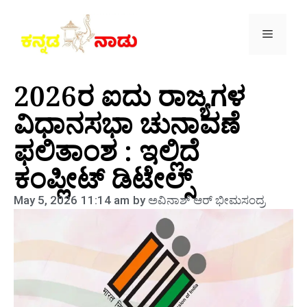
2026ರ ಐದು ರಾಜ್ಯಗಳ
ವಿಧಾನಸಭಾ ಚುನಾವಣೆ
ಫಲಿತಾಂಶ : ಇಲ್ಲಿದೆ
ಕಂಪ್ಲೀಟ್ ಡಿಟೇಲ್ಸ್
May 5, 2026
11:14 am
by
ಅವಿನಾಶ್‌ ಆರ್‌ ಭೀಮಸಂದ್ರ