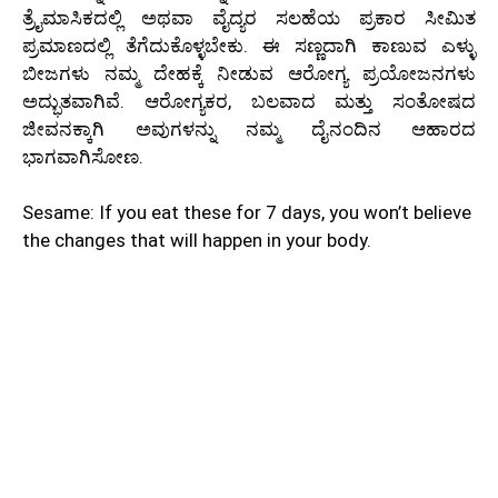
ತ್ರೈಮಾಸಿಕದಲ್ಲಿ ಅಥವಾ ವೈದ್ಯರ ಸಲಹೆಯ ಪ್ರಕಾರ ಸೀಮಿತ
ಪ್ರಮಾಣದಲ್ಲಿ ತೆಗೆದುಕೊಳ್ಳಬೇಕು. ಈ ಸಣ್ಣದಾಗಿ ಕಾಣುವ ಎಳ್ಳು
ಬೀಜಗಳು ನಮ್ಮ ದೇಹಕ್ಕೆ ನೀಡುವ ಆರೋಗ್ಯ ಪ್ರಯೋಜನಗಳು
ಅದ್ಭುತವಾಗಿವೆ. ಆರೋಗ್ಯಕರ, ಬಲವಾದ ಮತ್ತು ಸಂತೋಷದ
ಜೀವನಕ್ಕಾಗಿ ಅವುಗಳನ್ನು ನಮ್ಮ ದೈನಂದಿನ ಆಹಾರದ
ಭಾಗವಾಗಿಸೋಣ.
Sesame: If you eat these for 7 days, you won’t believe
the changes that will happen in your body.