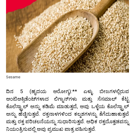
Sesame
ದಿನ 5 (ಹೃದಯ ಆರೋಗ್ಯ):** ಎಳ್ಳು ಬೀಜಗಳಲ್ಲಿರುವ
ಆಂಟಿಆಕ್ಸಿಡೆಂಟ್‌ಗಳಾದ ಲಿಗ್ನಾನ್‌ಗಳು ಮತ್ತು ಸೆಸಮಾಲ್ ಕೆಟ್ಟ
ಕೊಲೆಸ್ಟ್ರಾಲ್ ಅನ್ನು ಕಡಿಮೆ ಮಾಡುತ್ತದೆ, ಅವು ಒಳ್ಳೆಯ ಕೊಲೆಸ್ಟ್ರಾಲ್
ಅನ್ನು ಹೆಚ್ಚಿಸುತ್ತವೆ. ರಕ್ತನಾಳಗಳಿಂದ ಕಲ್ಮಶಗಳನ್ನು ತೆಗೆದುಹಾಕುತ್ತವೆ
ಮತ್ತು ರಕ್ತ ಪರಿಚಲನೆಯನ್ನು ಸುಧಾರಿಸುತ್ತವೆ. ಅಧಿಕ ರಕ್ತದೊತ್ತಡವನ್ನು
ನಿಯಂತ್ರಿಸುವಲ್ಲಿ ಅವು ಪ್ರಮುಖ ಪಾತ್ರ ವಹಿಸುತ್ತವೆ.