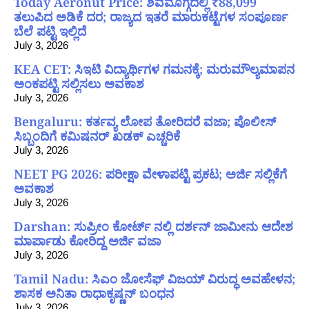
Today Aeronut Price: ಶಿವಮೊಗ್ಗದಲ್ಲಿ ₹88,099
ತಲುಪಿದ ಅಡಿಕೆ ದರ; ರಾಜ್ಯದ ಇತರೆ ಮಾರುಕಟ್ಟೆಗಳ ಸಂಪೂರ್ಣ
ಬೆಲೆ ಪಟ್ಟಿ ಇಲ್ಲಿದೆ
July 3, 2026
KEA CET: ಸಿಇಟಿ ವಿದ್ಯಾರ್ಥಿಗಳ ಗಮನಕ್ಕೆ; ಮರುಮೌಲ್ಯಮಾಪನ
ಅಂಕಪಟ್ಟಿ ಸಲ್ಲಿಸಲು ಅವಕಾಶ
July 3, 2026
Bengaluru: ಕರ್ತವ್ಯ ಲೋಪ ತೋರಿದರೆ ವಜಾ; ಪೊಲೀಸ್
ಸಿಬ್ಬಂದಿಗೆ ಕಮಿಷನರ್ ಖಡಕ್ ಎಚ್ಚರಿಕೆ
July 3, 2026
NEET PG 2026: ಪರೀಕ್ಷಾ ವೇಳಾಪಟ್ಟಿ ಪ್ರಕಟ; ಅರ್ಜಿ ಸಲ್ಲಿಕೆಗೆ
ಅವಕಾಶ
July 3, 2026
Darshan: ಸುಪ್ರೀಂ ಕೋರ್ಟ್ ನಲ್ಲಿ ದರ್ಶನ್ ಜಾಮೀನು ಆದೇಶ
ಮಾರ್ಪಾಡು ಕೋರಿದ್ದ ಅರ್ಜಿ ವಜಾ
July 3, 2026
Tamil Nadu: ಸಿಎಂ ಜೋಸೆಫ್ ವಿಜಯ್ ವಿರುದ್ಧ ಅವಹೇಳನ;
ಶಾಸಕ ಅನಿತಾ ರಾಧಾಕೃಷ್ಣನ್ ಬಂಧನ
July 3, 2026