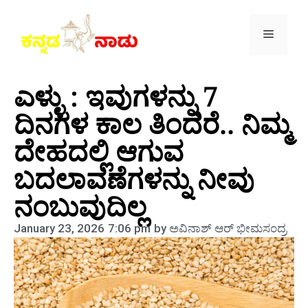
ಎಳ್ಳು : ಇವುಗಳನ್ನು 7
ದಿನಗಳ ಕಾಲ ತಿಂದರೆ.. ನಿಮ್ಮ
ದೇಹದಲ್ಲಿ ಆಗುವ
ಬದಲಾವಣೆಗಳನ್ನು ನೀವು
ನಂಬುವುದಿಲ್ಲ
January 23, 2026
7:06 pm
by
ಅವಿನಾಶ್‌ ಆರ್‌ ಭೀಮಸಂದ್ರ