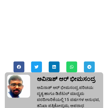
ಅವಿನಾಶ್‌ ಆರ್‌ ಭೀಮಸಂದ್ರ
ಅವಿನಾಶ್‌ ಆರ್‌ ಭೀಮಸಂದ್ರ ಪರಿಚಯ:
ದೃಶ್ಯ ಹಾಗೂ ಡಿಜಿಟಲ್ ಮಾಧ್ಯಮ
ವರದಿಗಾರಿಕೆಯಲ್ಲಿ 15 ವರ್ಷಗಳ ಅನುಭವ,
ತನಿಖಾ ಪತ್ರಿಕೋದ್ಯಮ, ಅಪರಾಧ