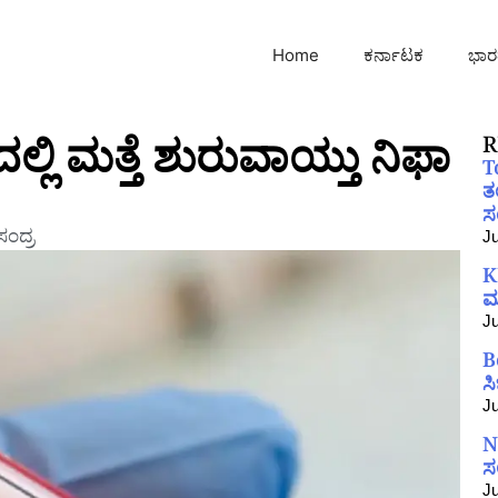
Home
ಕರ್ನಾಟಕ
ಭಾರ
ಲಿ ಮತ್ತೆ ಶುರುವಾಯ್ತು ನಿಫಾ
R
T
ತ
ಸಂ
ಂದ್ರ
Ju
K
ಮ
Ju
B
ಸ
Ju
N
ಸ
Ju