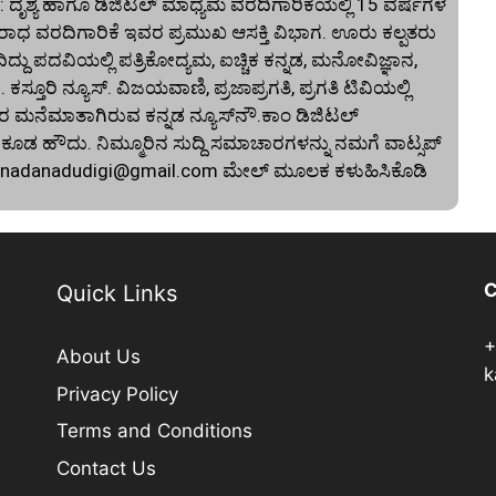
 ದೃಶ್ಯ ಹಾಗೂ ಡಿಜಿಟಲ್ ಮಾಧ್ಯಮ ವರದಿಗಾರಿಕೆಯಲ್ಲಿ 15 ವರ್ಷಗಳ
ಾಧ ವರದಿಗಾರಿಕೆ ಇವರ ಪ್ರಮುಖ ಆಸಕ್ತಿ ವಿಭಾಗ. ಊರು ಕಲ್ಪತರು
ದು ಪದವಿಯಲ್ಲಿ ಪತ್ರಿಕೋದ್ಯಮ, ಐಚ್ಚಿಕ ಕನ್ನಡ, ಮನೋವಿಜ್ಞಾನ,
. ಕಸ್ತೂರಿ ನ್ಯೂಸ್‌. ವಿಜಯವಾಣಿ, ಪ್ರಜಾಪ್ರಗತಿ, ಪ್ರಗತಿ ಟಿವಿಯಲ್ಲಿ
 ಮನೆಮಾತಾಗಿರುವ ಕನ್ನಡ ನ್ಯೂಸ್‌ನೌ.ಕಾಂ ಡಿಜಿಟಲ್‌
 ಹೌದು. ನಿಮ್ಮೂರಿನ ಸುದ್ದಿ ಸಮಾಚಾರಗಳನ್ನು ನಮಗೆ ವಾಟ್ಸಪ್‌
nnadanadudigi@gmail.com
ಮೇಲ್‌ ಮೂಲಕ ಕಳುಹಿಸಿಕೊಡಿ
C
Quick Links
+
About Us
k
Privacy Policy
Terms and Conditions
Contact Us