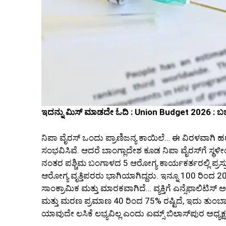
ಇದನ್ನು ಮಿಸ್‌ ಮಾಡದೇ ಓದಿ : Union Budget 2026 : 
ನಿಪಾ ವೈರಸ್ ಒಂದು ಪ್ರಾಣಿಜನ್ಯ ಕಾಯಿಲೆ… ಈ ವಿರಳವಾಗಿ
ಸಂಭವಿಸಿವೆ. ಆದರೆ ಬಾಂಗ್ಲಾದೇಶ ಕೂಡ ನಿಪಾ ವೈರಸ್‌ಗೆ ಸ್ಥಳ
ನಂತರ ಪಶ್ಚಿಮ ಬಂಗಾಳದ 5 ಆರೋಗ್ಯ ಕಾರ್ಯಕರ್ತರಲ್ಲಿ ಪ್ರ
ಆರೋಗ್ಯ ವೃತ್ತಿಪರರು ಭಾಗಿಯಾಗಿದ್ದರು. ಇನ್ನೂ 100 ರಿಂದ 20
ಸಾಂಕ್ರಾಮಿಕ ಮತ್ತು ಮಾರಕವಾಗಿದೆ… ವ್ಯಕ್ತಿಗೆ ಎನ್ಸೆಫಾಲಿಟ
ಮತ್ತು ಮರಣ ಪ್ರಮಾಣ 40 ರಿಂದ 75% ರಷ್ಟಿದೆ, ಇದು ತುಂಬಾ 
ಯಾವುದೇ ಲಸಿಕೆ ಲಭ್ಯವಿಲ್ಲ ಎಂದು ಏಮ್ಸ್ ಬಿಲಾಸ್‌ಪುರ ಅಧ್ಯಕ್ಷರು