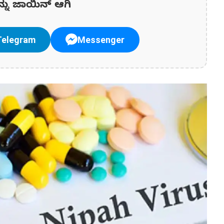
ನ್ನು ಜಾಯಿನ್ ಆಗಿ
Telegram
Messenger