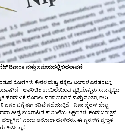
ಬಜೆಟ್ ದಿನಾಂಕ ಮತ್ತು ಸಮಯದಲ್ಲಿ ಬದಲಾವಣೆ
 ಹರಡುವ ರೋಗಗಳು ಕೇರಳ ಮತ್ತು ಪಶ್ಚಿಮ ಬಂಗಾಳ ಎರಡರಲ್ಲೂ
ೀಯವಾಗಿದೆ… ಅಪರಿಚಿತ ಕಾಯಿಲೆಯಿಂದ ವ್ಯಕ್ತಿಯೊಬ್ಬರು ಸಾವನ್ನಪ್ಪಿದ
ಸ್ತುತ ಹರಡುವಿಕೆ ಮೊದಲು ವರದಿಯಾಗಿದೆ ಮತ್ತು ನಂತರ, ಈ 5
0 ಜನರ ಬಗ್ಗೆ ಈಗ ತನಿಖೆ ನಡೆಯುತ್ತಿದೆ… ನಿಪಾ ವೈರಸ್ ಹೆಚ್ಚು
ಿಸ್ ಅಥವಾ ತೀವ್ರ ಉಸಿರಾಟದ ಕಾಯಿಲೆಯ ಲಕ್ಷಣಗಳು ಕಂಡುಬರುತ್ತವೆ
ಹೆಚ್ಚಾಗಿದೆ” ಎಂದು ಅರೋರಾ ಹೇಳಿದರು. ಈ ವೈರಸ್‌ಗೆ ಪ್ರಸ್ತುತ
 ತಿಳಿಸಿದ್ದಾರೆ.