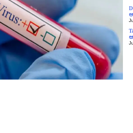
D
ಆ
Ju
T
ಅ
Ju