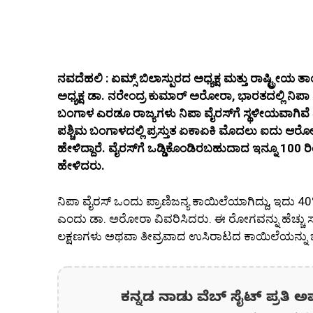
ನವದೆಹಲಿ : ಏಮ್ಸ್ ಬಿಲಾಸ್ಪುರದ ಅಧ್ಯಕ್ಷ ಮತ್ತು ರಾಷ್ಟ್ರೀ
ಅಧ್ಯಕ್ಷ ಡಾ. ನರೇಂದ್ರ ಕುಮಾರ್ ಅರೋರಾ, ಭಾರತದಲ್ಲಿ ನಿಪಾ
ಬಂಗಾಳ ಎರಡೂ ರಾಜ್ಯಗಳು ನಿಪಾ ವೈರಸ್‌ಗೆ ಸ್ಥಳೀಯವಾಗಿವೆ ಎ
ಪಶ್ಚಿಮ ಬಂಗಾಳದಲ್ಲಿ ಪ್ರಸ್ತುತ ಏಕಾಏಕಿ ಮೊದಲು ಐದು ಆರ
ಹೇಳಿದ್ದಾರೆ. ವೈರಸ್‌ಗೆ ಒಡ್ಡಿಕೊಂಡಿರಬಹುದಾದ ಇನ್ನೂ 100 ರಿ
ಹೇಳಿದರು.
ನಿಪಾ ವೈರಸ್ ಒಂದು ಪ್ರಾಣಿಜನ್ಯ ಕಾಯಿಲೆಯಾಗಿದ್ದು, ಇದು 4
ಎಂದು ಡಾ. ಅರೋರಾ ವಿವರಿಸಿದರು. ಈ ರೋಗವನ್ನು ಹೆಚ್ಚು ಸಾಂ
ಲಕ್ಷಣಗಳು ಅಥವಾ ತೀವ್ರವಾದ ಉಸಿರಾಟದ ಕಾಯಿಲೆಯನ್ನು ಬೆಳೆಸ
ಕನ್ನಡ ನಾಡು ವೆಬ್ ಸೈಟ್ ಪ್ರತಿ ಅ