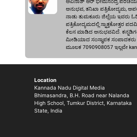
ಅವಿನಾಶ್‌ ಆರ್‌ ಭೀಮಸಂದ್ರ ಪರಿಚಯ:
ಅನುಭವ, ತನಿಖಾ ಪತ್ರಿಕೋದ್ಯಮ, ಅಪರ
ನಾಡು ತುಮಕೂರು ಜಿಲ್ಲೆಯ ಇವರು ಓದಿದ್
ಪತ್ರಿಕೋದ್ಯಮದಲ್ಲಿ ಸ್ನಾತ್ತಕೋತ್ತರ ಪದವಿ
ಕೆಲಸ ಮಾಡಿದ ಅನುಭವವಿದೆ. ಕನ್ನಡಿಗರ
ಮೀಡಿಯಾದ ಸಂಸ್ಥಾಪಕ ಸಂಪಾದಕರು ಕೂಡ
ಮೂಲಕ 7090908057 ಇಲ್ಲವೇ
ka
Location
Kannada Nadu Digital Media
Bhimasandra, B.H. Road near Nalanda
High School, Tumkur District, Karnataka
State, India