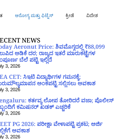
ತ
ಆರೋಗ್ಯ ಮತ್ತು ಫಿಟ್ನೆಸ್
ಕ್ರೀಡೆ
ವಿದೇಶ
ECENT NEWS
oday Aeronut Price: ಶಿವಮೊಗ್ಗದಲ್ಲಿ ₹88,099
ಲುಪಿದ ಅಡಿಕೆ ದರ; ರಾಜ್ಯದ ಇತರೆ ಮಾರುಕಟ್ಟೆಗಳ
ಪೂರ್ಣ ಬೆಲೆ ಪಟ್ಟಿ ಇಲ್ಲಿದೆ
ly 3, 2026
EA CET: ಸಿಇಟಿ ವಿದ್ಯಾರ್ಥಿಗಳ ಗಮನಕ್ಕೆ;
ರುಮೌಲ್ಯಮಾಪನ ಅಂಕಪಟ್ಟಿ ಸಲ್ಲಿಸಲು ಅವಕಾಶ
ly 3, 2026
engaluru: ಕರ್ತವ್ಯ ಲೋಪ ತೋರಿದರೆ ವಜಾ; ಪೊಲೀಸ್
ಿಬ್ಬಂದಿಗೆ ಕಮಿಷನರ್ ಖಡಕ್ ಎಚ್ಚರಿಕೆ
ly 3, 2026
EET PG 2026: ಪರೀಕ್ಷಾ ವೇಳಾಪಟ್ಟಿ ಪ್ರಕಟ; ಅರ್ಜಿ
ಲ್ಲಿಕೆಗೆ ಅವಕಾಶ
ly 3, 2026