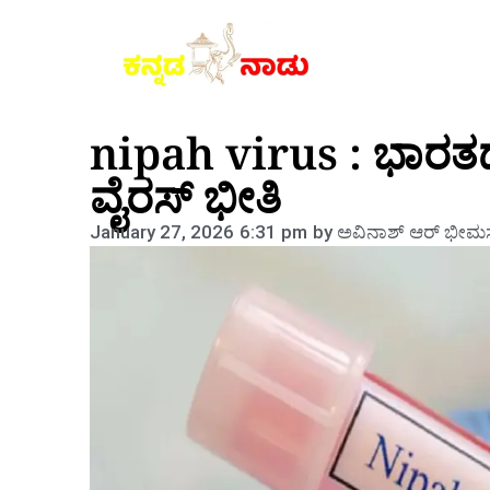
nipah virus : ಭಾರತದಲ್
ವೈರಸ್ ಭೀತಿ
January 27, 2026
6:31 pm
by
ಅವಿನಾಶ್‌ ಆರ್‌ ಭೀಮಸ