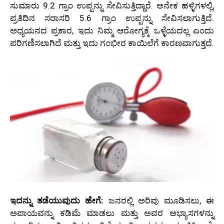
ಸುಮಾರು 9.2 ಗ್ರಾಂ ಉಪ್ಪನ್ನು ಸೇವಿಸುತ್ತಿದ್ದಾರೆ. ಅನೇಕ ಹಳ್ಳಿಗಳಲ್ಲಿ,
ಪ್ರತಿದಿನ ಸರಾಸರಿ 5.6 ಗ್ರಾಂ ಉಪ್ಪನ್ನು ಸೇವಿಸಲಾಗುತ್ತಿದೆ.
ಅಧ್ಯಯನದ ಪ್ರಕಾರ, ಇದು ನಿಮ್ಮ ಆರೋಗ್ಯಕ್ಕೆ ಒಳ್ಳೆಯದಲ್ಲ ಎಂದು
ಪರಿಗಣಿಸಲಾಗಿದೆ ಮತ್ತು ಇದು ಗಂಭೀರ ಕಾಯಿಲೆಗೆ ಕಾರಣವಾಗುತ್ತದೆ.
ಇದನ್ನು ತಡೆಯುವುದು ಹೇಗೆ:
ಜನರಲ್ಲಿ ಅರಿವು ಮೂಡಿಸಲು, ಈ
ಅಪಾಯವನ್ನು ಕಡಿಮೆ ಮಾಡಲು ಮತ್ತು ಅವರ ಅಭ್ಯಾಸಗಳನ್ನು