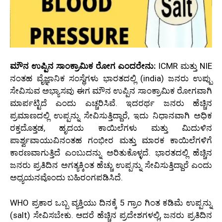
ಮೌನ ಉಪ್ಪಿನ ಸಾಂಕ್ರಾಮಿಕ ರೋಗ ಎಂದರೇನು:
ICMR
ಮತ್ತು NIE
ನಂತಹ ವೈಜ್ಞಾನಿಕ ಸಂಸ್ಥೆಗಳು ಭಾರತದಲ್ಲಿ (
india)
ಜನರು ಉಪ್ಪು
ಸೇವಿಸುವ ಅಭ್ಯಾಸವು ಈಗ ಮೌನ ಉಪ್ಪಿನ ಸಾಂಕ್ರಾಮಿಕ ರೋಗವಾಗಿ
ಮಾರ್ಪಟ್ಟಿದೆ ಎಂದು ಎಚ್ಚರಿಸಿವೆ. ಇದರರ್ಥ ಜನರು ಹೆಚ್ಚಿನ
ಪ್ರಮಾಣದಲ್ಲಿ ಉಪ್ಪನ್ನು ಸೇವಿಸುತ್ತಿದ್ದಾರೆ, ಇದು ನಿಧಾನವಾಗಿ
ಅಧಿಕ
ರಕ್ತದೊತ್ತಡ,
ಹೃದಯ ಕಾಯಿಲೆಗಳು ಮತ್ತು ಮಿದುಳಿನ
ಪಾರ್ಶ್ವವಾಯುವಿನಂತಹ ಗಂಭೀರ ಮತ್ತು ಮಾರಕ ಕಾಯಿಲೆಗಳಿಗೆ
ಕಾರಣವಾಗುತ್ತಿದೆ ಎಂಬುದನ್ನು ಅರಿತುಕೊಳ್ಳದೆ. ಭಾರತದಲ್ಲಿ ಹೆಚ್ಚಿನ
ಜನರು ಪ್ರತಿದಿನ ಅಗತ್ಯಕ್ಕಿಂತ ಹೆಚ್ಚು ಉಪ್ಪನ್ನು ಸೇವಿಸುತ್ತಿದ್ದಾರೆ ಎಂದು
ಅಧ್ಯಯನವೊಂದು ಬಹಿರಂಗಪಡಿಸಿದೆ.
WHO
ಪ್ರಕಾರ ಒಬ್ಬ ವ್ಯಕ್ತಿಯು ದಿನಕ್ಕೆ 5 ಗ್ರಾಂ ಗಿಂತ ಕಡಿಮೆ ಉಪ್ಪನ್ನು
(salt) ಸೇವಿಸಬೇಕು. ಆದರೆ ಹೆಚ್ಚಿನ ಪ್ರದೇಶಗಳಲ್ಲಿ, ಜನರು ಪ್ರತಿದಿನ