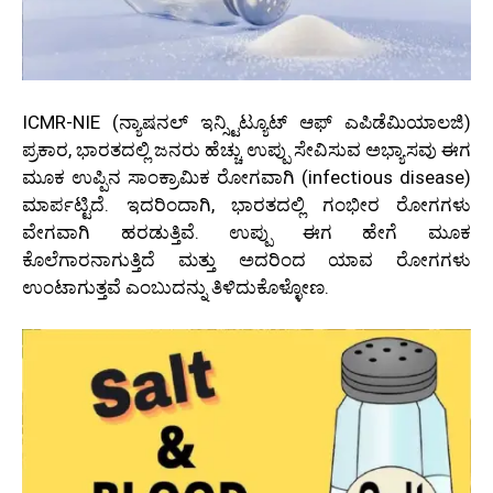
ICMR-NIE
(ನ್ಯಾಷನಲ್ ಇನ್ಸ್ಟಿಟ್ಯೂಟ್ ಆಫ್ ಎಪಿಡೆಮಿಯಾಲಜಿ)
ಪ್ರಕಾರ, ಭಾರತದಲ್ಲಿ ಜನರು ಹೆಚ್ಚು ಉಪ್ಪು ಸೇವಿಸುವ ಅಭ್ಯಾಸವು ಈಗ
ಮೂಕ ಉಪ್ಪಿನ ಸಾಂಕ್ರಾಮಿಕ ರೋಗವಾಗಿ (infectious disease)
ಮಾರ್ಪಟ್ಟಿದೆ. ಇದರಿಂದಾಗಿ, ಭಾರತದಲ್ಲಿ ಗಂಭೀರ ರೋಗಗಳು
ವೇಗವಾಗಿ ಹರಡುತ್ತಿವೆ. ಉಪ್ಪು ಈಗ ಹೇಗೆ ಮೂಕ
ಕೊಲೆಗಾರನಾಗುತ್ತಿದೆ ಮತ್ತು ಅದರಿಂದ ಯಾವ ರೋಗಗಳು
ಉಂಟಾಗುತ್ತವೆ ಎಂಬುದನ್ನು ತಿಳಿದುಕೊಳ್ಳೋಣ.