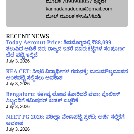
ಮೂಲಕ 7090908057 ಇಲ್ಲವೇ
kannadanadudigi@gmail.com
ಮೇಲ್‌ ಮೂಲಕ ಕಳುಹಿಸಿಕೊಡಿ
RECENT NEWS
Today Aeronut Price: ಶಿವಮೊಗ್ಗದಲ್ಲಿ ₹88,099
ತಲುಪಿದ ಅಡಿಕೆ ದರ; ರಾಜ್ಯದ ಇತರೆ ಮಾರುಕಟ್ಟೆಗಳ ಸಂಪೂರ್ಣ
ಬೆಲೆ ಪಟ್ಟಿ ಇಲ್ಲಿದೆ
July 3, 2026
KEA CET: ಸಿಇಟಿ ವಿದ್ಯಾರ್ಥಿಗಳ ಗಮನಕ್ಕೆ; ಮರುಮೌಲ್ಯಮಾಪನ
ಅಂಕಪಟ್ಟಿ ಸಲ್ಲಿಸಲು ಅವಕಾಶ
July 3, 2026
Bengaluru: ಕರ್ತವ್ಯ ಲೋಪ ತೋರಿದರೆ ವಜಾ; ಪೊಲೀಸ್
ಸಿಬ್ಬಂದಿಗೆ ಕಮಿಷನರ್ ಖಡಕ್ ಎಚ್ಚರಿಕೆ
July 3, 2026
NEET PG 2026: ಪರೀಕ್ಷಾ ವೇಳಾಪಟ್ಟಿ ಪ್ರಕಟ; ಅರ್ಜಿ ಸಲ್ಲಿಕೆಗೆ
ಅವಕಾಶ
July 3, 2026