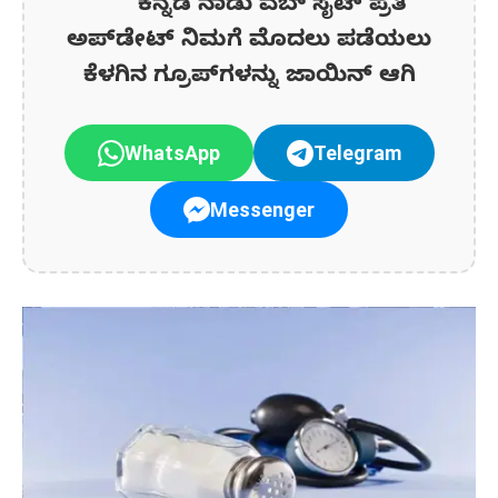
ಕನ್ನಡ ನಾಡು ವೆಬ್ ಸೈಟ್ ಪ್ರತಿ
ಅಪ್‌ಡೇಟ್‌ ನಿಮಗೆ ಮೊದಲು ಪಡೆಯಲು
ಕೆಳಗಿನ ಗ್ರೂಪ್‌ಗಳನ್ನು ಜಾಯಿನ್ ಆಗಿ
WhatsApp
Telegram
Messenger