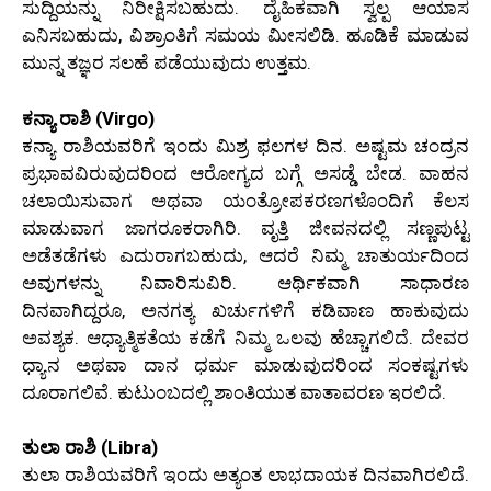
ಸುದ್ದಿಯನ್ನು ನಿರೀಕ್ಷಿಸಬಹುದು. ದೈಹಿಕವಾಗಿ ಸ್ವಲ್ಪ ಆಯಾಸ
ಎನಿಸಬಹುದು, ವಿಶ್ರಾಂತಿಗೆ ಸಮಯ ಮೀಸಲಿಡಿ. ಹೂಡಿಕೆ ಮಾಡುವ
ಮುನ್ನ ತಜ್ಞರ ಸಲಹೆ ಪಡೆಯುವುದು ಉತ್ತಮ.
ಕನ್ಯಾ ರಾಶಿ (Virgo)
ಕನ್ಯಾ ರಾಶಿಯವರಿಗೆ ಇಂದು ಮಿಶ್ರ ಫಲಗಳ ದಿನ. ಅಷ್ಟಮ ಚಂದ್ರನ
ಪ್ರಭಾವವಿರುವುದರಿಂದ ಆರೋಗ್ಯದ ಬಗ್ಗೆ ಅಸಡ್ಡೆ ಬೇಡ. ವಾಹನ
ಚಲಾಯಿಸುವಾಗ ಅಥವಾ ಯಂತ್ರೋಪಕರಣಗಳೊಂದಿಗೆ ಕೆಲಸ
ಮಾಡುವಾಗ ಜಾಗರೂಕರಾಗಿರಿ. ವೃತ್ತಿ ಜೀವನದಲ್ಲಿ ಸಣ್ಣಪುಟ್ಟ
ಅಡೆತಡೆಗಳು ಎದುರಾಗಬಹುದು, ಆದರೆ ನಿಮ್ಮ ಚಾತುರ್ಯದಿಂದ
ಅವುಗಳನ್ನು ನಿವಾರಿಸುವಿರಿ. ಆರ್ಥಿಕವಾಗಿ ಸಾಧಾರಣ
ದಿನವಾಗಿದ್ದರೂ, ಅನಗತ್ಯ ಖರ್ಚುಗಳಿಗೆ ಕಡಿವಾಣ ಹಾಕುವುದು
ಅವಶ್ಯಕ. ಆಧ್ಯಾತ್ಮಿಕತೆಯ ಕಡೆಗೆ ನಿಮ್ಮ ಒಲವು ಹೆಚ್ಚಾಗಲಿದೆ. ದೇವರ
ಧ್ಯಾನ ಅಥವಾ ದಾನ ಧರ್ಮ ಮಾಡುವುದರಿಂದ ಸಂಕಷ್ಟಗಳು
ದೂರಾಗಲಿವೆ. ಕುಟುಂಬದಲ್ಲಿ ಶಾಂತಿಯುತ ವಾತಾವರಣ ಇರಲಿದೆ.
ತುಲಾ ರಾಶಿ (Libra)
ತುಲಾ ರಾಶಿಯವರಿಗೆ ಇಂದು ಅತ್ಯಂತ ಲಾಭದಾಯಕ ದಿನವಾಗಿರಲಿದೆ.