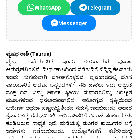
WhatsApp
Telegram
Messenger
ವೃಷಭ ರಾಶಿ (Taurus)
ವೃಷಭ ರಾಶಿಯವರಿಗೆ ಇಂದು ಗುರುರಾಯರ ಪೂರ್ಣ
ಅನುಗ್ರಹವಿರಲಿದೆ. ದೀರ್ಘಕಾಲದಿಂದ ನೆನೆಗುದಿಗೆ ಬಿದ್ದಿದ್ದ ಕೆಲಸಗಳು
ಇಂದು ಸುಗಮವಾಗಿ ಪೂರ್ಣಗೊಳ್ಳಲಿವೆ. ವ್ಯವಹಾರದಲ್ಲಿ ಹೊಸ
ಪಾಲುದಾರಿಕೆ ಅಥವಾ ಒಪ್ಪಂದಗಳಿಗೆ ಸಹಿ ಹಾಕಲು ಇದು ಅತ್ಯಂತ
ಸೂಕ್ತ ದಿನ. ನಿಮ್ಮ ಆರ್ಥಿಕ ಸ್ಥಿತಿಯು ಸುಧಾರಿಸಲಿದ್ದು, ನಿರೀಕ್ಷಿತ
ಮೂಲಗಳಿಂದ ಧನಲಾಭವಾಗಲಿದೆ. ಆರೋಗ್ಯದ ದೃಷ್ಟಿಯಿಂದ
ಅಜೀರ್ಣ ಅಥವಾ ಸಣ್ಣಪುಟ್ಟ ಶೀತದ ಸಮಸ್ಯೆ ಕಾಡಬಹುದು, ಆಹಾರ
ಕ್ರಮದ ಬಗ್ಗೆ ಗಮನವಿರಲಿ. ಅವಿವಾಹಿತರಿಗೆ ವಿವಾಹ ಸಂಬಂಧಗಳು
ಕೂಡಿಬರುವ ಸಾಧ್ಯತೆ ಇದೆ. ಮನೆಯಲ್ಲಿ ಮಂಗಳ ಕಾರ್ಯಗಳ ಬಗ್ಗೆ
ಚರ್ಚೆಗಳು ನಡೆಯಬಹುದು. ಉದ್ಯೋಗಿಗಳಿಗೆ ಕಚೇರಿಯಲ್ಲಿ