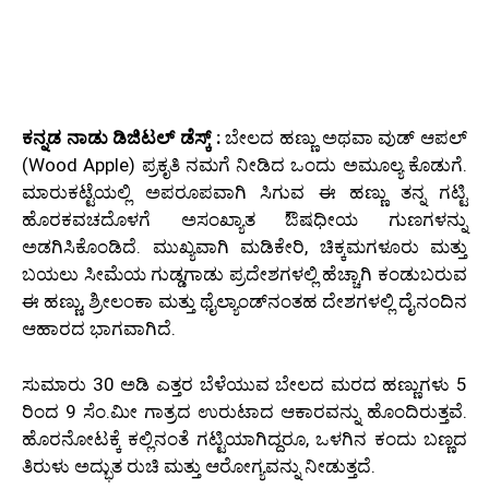
ಕನ್ನಡ ನಾಡು ಡಿಜಿಟಲ್‌ ಡೆಸ್ಕ್ :
ಬೇಲದ ಹಣ್ಣು ಅಥವಾ ವುಡ್ ಆಪಲ್
(Wood Apple) ಪ್ರಕೃತಿ ನಮಗೆ ನೀಡಿದ ಒಂದು ಅಮೂಲ್ಯ ಕೊಡುಗೆ.
ಮಾರುಕಟ್ಟೆಯಲ್ಲಿ ಅಪರೂಪವಾಗಿ ಸಿಗುವ ಈ ಹಣ್ಣು ತನ್ನ ಗಟ್ಟಿ
ಹೊರಕವಚದೊಳಗೆ ಅಸಂಖ್ಯಾತ ಔಷಧೀಯ ಗುಣಗಳನ್ನು
ಅಡಗಿಸಿಕೊಂಡಿದೆ. ಮುಖ್ಯವಾಗಿ ಮಡಿಕೇರಿ, ಚಿಕ್ಕಮಗಳೂರು ಮತ್ತು
ಬಯಲು ಸೀಮೆಯ ಗುಡ್ಡಗಾಡು ಪ್ರದೇಶಗಳಲ್ಲಿ ಹೆಚ್ಚಾಗಿ ಕಂಡುಬರುವ
ಈ ಹಣ್ಣು, ಶ್ರೀಲಂಕಾ ಮತ್ತು ಥೈಲ್ಯಾಂಡ್‌ನಂತಹ ದೇಶಗಳಲ್ಲಿ ದೈನಂದಿನ
ಆಹಾರದ ಭಾಗವಾಗಿದೆ.
ಸುಮಾರು 30 ಅಡಿ ಎತ್ತರ ಬೆಳೆಯುವ ಬೇಲದ ಮರದ ಹಣ್ಣುಗಳು 5
ರಿಂದ 9 ಸೆಂ.ಮೀ ಗಾತ್ರದ ಉರುಟಾದ ಆಕಾರವನ್ನು ಹೊಂದಿರುತ್ತವೆ.
ಹೊರನೋಟಕ್ಕೆ ಕಲ್ಲಿನಂತೆ ಗಟ್ಟಿಯಾಗಿದ್ದರೂ, ಒಳಗಿನ ಕಂದು ಬಣ್ಣದ
ತಿರುಳು ಅದ್ಭುತ ರುಚಿ ಮತ್ತು ಆರೋಗ್ಯವನ್ನು ನೀಡುತ್ತದೆ.