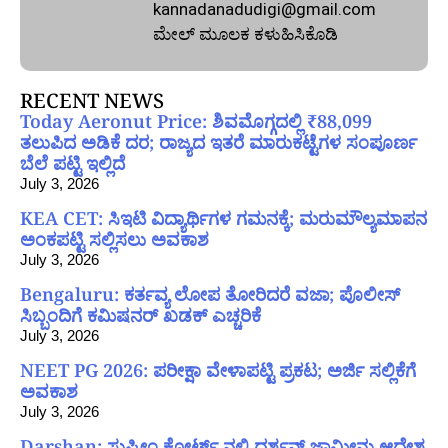
kannadanadudigi@gmail.com
ಮೇಲ್‌ ಮೂಲಕ ಕಳುಹಿಸಿಕೊಡಿ
RECENT NEWS
Today Aeronut Price: ಶಿವಮೊಗ್ಗದಲ್ಲಿ ₹88,099
ತಲುಪಿದ ಅಡಿಕೆ ದರ; ರಾಜ್ಯದ ಇತರೆ ಮಾರುಕಟ್ಟೆಗಳ ಸಂಪೂರ್ಣ
ಬೆಲೆ ಪಟ್ಟಿ ಇಲ್ಲಿದೆ
July 3, 2026
KEA CET: ಸಿಇಟಿ ವಿದ್ಯಾರ್ಥಿಗಳ ಗಮನಕ್ಕೆ; ಮರುಮೌಲ್ಯಮಾಪನ
ಅಂಕಪಟ್ಟಿ ಸಲ್ಲಿಸಲು ಅವಕಾಶ
July 3, 2026
Bengaluru: ಕರ್ತವ್ಯ ಲೋಪ ತೋರಿದರೆ ವಜಾ; ಪೊಲೀಸ್
ಸಿಬ್ಬಂದಿಗೆ ಕಮಿಷನರ್ ಖಡಕ್ ಎಚ್ಚರಿಕೆ
July 3, 2026
NEET PG 2026: ಪರೀಕ್ಷಾ ವೇಳಾಪಟ್ಟಿ ಪ್ರಕಟ; ಅರ್ಜಿ ಸಲ್ಲಿಕೆಗೆ
ಅವಕಾಶ
July 3, 2026
Darshan: ಸುಪ್ರೀಂ ಕೋರ್ಟ್ ನಲ್ಲಿ ದರ್ಶನ್ ಜಾಮೀನು ಆದೇಶ