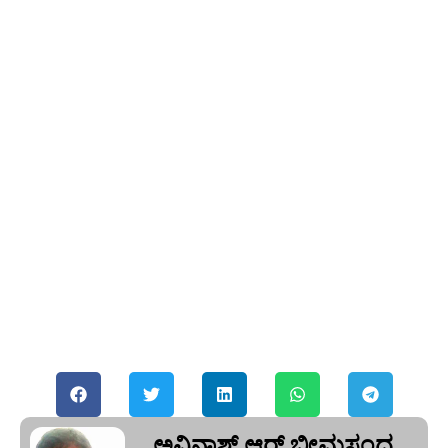
ಅವಿನಾಶ್‌ ಆರ್‌ ಭೀಮಸಂದ್ರ