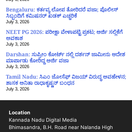
Bengaluru: ಕರ್ತವ್ಯ ಲೋಪ ತೋರಿದರೆ ವಜಾ; ಪೊಲೀಸ್
ಸಿಬ್ಬಂದಿಗೆ ಕಮಿಷನರ್ ಖಡಕ್ ಎಚ್ಚರಿಕೆ
July 3, 2026
NEET PG 2026: ಪರೀಕ್ಷಾ ವೇಳಾಪಟ್ಟಿ ಪ್ರಕಟ; ಅರ್ಜಿ ಸಲ್ಲಿಕೆಗೆ
ಅವಕಾಶ
July 3, 2026
Darshan: ಸುಪ್ರೀಂ ಕೋರ್ಟ್ ನಲ್ಲಿ ದರ್ಶನ್ ಜಾಮೀನು ಆದೇಶ
ಮಾರ್ಪಾಡು ಕೋರಿದ್ದ ಅರ್ಜಿ ವಜಾ
July 3, 2026
Tamil Nadu: ಸಿಎಂ ಜೋಸೆಫ್ ವಿಜಯ್ ವಿರುದ್ಧ ಅವಹೇಳನ;
ಶಾಸಕ ಅನಿತಾ ರಾಧಾಕೃಷ್ಣನ್ ಬಂಧನ
July 3, 2026
Location
Kannada Nadu Digital Media
Bhimasandra, B.H. Road near Nalanda High