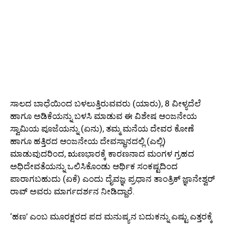
ಸಾಲದ ಬಾಧೆಯಿಂದ ಬಳಲುತ್ತಿರುವವರು (ಯಾರು), 8 ವೀಳ್ಯದೆಲೆ
ಹಾಗೂ ಅಡಿಕೆಯನ್ನು ಬಳಸಿ ಮಾಡುವ ಈ ವಿಶೇಷ ಆಂಜನೇಯ
ಸ್ವಾಮಿಯ ಪೂಜೆಯನ್ನು (ಏನು), ತಮ್ಮ ಮನೆಯ ದೇವರ ಕೋಣೆ
ಹಾಗೂ ಹತ್ತಿರದ ಆಂಜನೇಯ ದೇವಸ್ಥಾನದಲ್ಲಿ (ಎಲ್ಲಿ)
ಮಾಡುವುದರಿಂದ, ಋಣಭಾರಕ್ಕೆ ಕಾರಣನಾದ ಮಂಗಳ ಗ್ರಹದ
ಅಧಿದೇವತೆಯನ್ನು ಒಲಿಸಿಕೊಂಡು ಆರ್ಥಿಕ ಸಂಕಷ್ಟದಿಂದ
ಪಾರಾಗಬಹುದು (ಏಕೆ) ಎಂದು ದೈವಜ್ಞ ಪ್ರಧಾನ ತಾಂತ್ರಿಕ್ ಜ್ಞಾನೇಶ್ವರ್
ರಾವ್ ಅವರು ಮಾರ್ಗದರ್ಶನ ನೀಡಿದ್ದಾರೆ.
‘ಹಣ’ ಎಂಬ ಮೂರಕ್ಷರದ ಪದ ಮನುಷ್ಯನ ಬದುಕನ್ನು ಎಷ್ಟು ಎತ್ತರಕ್ಕೆ