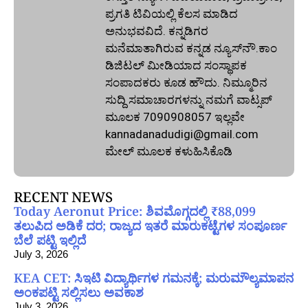
ಪ್ರಗತಿ ಟಿವಿಯಲ್ಲಿ ಕೆಲಸ ಮಾಡಿದ
ಅನುಭವವಿದೆ. ಕನ್ನಡಿಗರ
ಮನೆಮಾತಾಗಿರುವ ಕನ್ನಡ ನ್ಯೂಸ್‌ನೌ.ಕಾಂ
ಡಿಜಿಟಲ್‌ ಮೀಡಿಯಾದ ಸಂಸ್ಥಾಪಕ
ಸಂಪಾದಕರು ಕೂಡ ಹೌದು. ನಿಮ್ಮೂರಿನ
ಸುದ್ದಿ ಸಮಾಚಾರಗಳನ್ನು ನಮಗೆ ವಾಟ್ಸಪ್‌
ಮೂಲಕ 7090908057 ಇಲ್ಲವೇ
kannadanadudigi@gmail.com
ಮೇಲ್‌ ಮೂಲಕ ಕಳುಹಿಸಿಕೊಡಿ
RECENT NEWS
Today Aeronut Price: ಶಿವಮೊಗ್ಗದಲ್ಲಿ ₹88,099
ತಲುಪಿದ ಅಡಿಕೆ ದರ; ರಾಜ್ಯದ ಇತರೆ ಮಾರುಕಟ್ಟೆಗಳ ಸಂಪೂರ್ಣ
ಬೆಲೆ ಪಟ್ಟಿ ಇಲ್ಲಿದೆ
July 3, 2026
KEA CET: ಸಿಇಟಿ ವಿದ್ಯಾರ್ಥಿಗಳ ಗಮನಕ್ಕೆ; ಮರುಮೌಲ್ಯಮಾಪನ
ಅಂಕಪಟ್ಟಿ ಸಲ್ಲಿಸಲು ಅವಕಾಶ
July 3, 2026