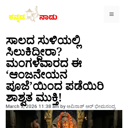
ಸಾಲದ ಸುಳಿಯಲ್ಲಿ
ಸಿಲುಕಿದ್ದೀರಾ?
ಮಂಗಳವಾರದ ಈ
‘ಆಂಜನೇಯನ
ಪೂಜೆ’ಯಿಂದ ಪಡೆಯಿರಿ
ಶಾಶ್ವತ ಮುಕ್ತಿ!
March 3, 2026
11:38 am
by
ಅವಿನಾಶ್‌ ಆರ್‌ ಭೀಮಸಂದ್ರ